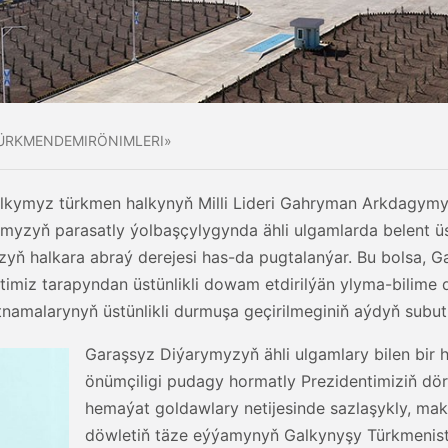
ÜRKMENDEMIRÖNIMLERI»
lkymyz türkmen halkynyň Milli Lideri Gahryman Arkdagym
yzyň parasatly ýolbaşçylygynda ähli ulgamlarda belent üs
zyň halkara abraý derejesi has-da pugtalanýar. Bu bolsa
timiz tarapyndan üstünlikli dowam etdirilýän ylyma-bilime 
atnamalarynyň üstünlikli durmuşa geçirilmeginiň aýdyň subu
Garaşsyz Diýarymyzyň ähli ulgamlary bilen bir
önümçiligi pudagy hormatly Prezidentimiziň dör
hemaýat goldawlary netijesinde sazlaşykly, mak
döwletiň täze eýýamynyň Galkynyşy Türkmenist