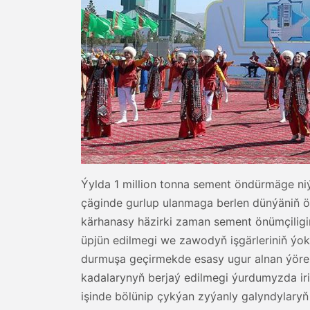
Ýylda 1 million tonna sement öndürmäge ni
çäginde gurlup ulanmaga berlen dünýäniň öňd
kärhanasy häzirki zaman sement önümçiligin
üpjün edilmegi we zawodyň işgärleriniň ýok
durmuşa geçirmekde esasy ugur alnan ýöre
kadalarynyň berjaý edilmegi ýurdumyzda ir
işinde bölünip çykýan zyýanly galyndylary