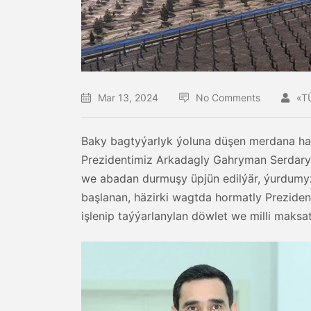
Mar 13, 2024
No Comments
«T
Baky bagtyýarlyk ýoluna düşen merdana ha
Prezidentimiz Arkadagly Gahryman Serdarym
we abadan durmuşy üpjün edilýär, ýurdumy
başlanan, häzirki wagtda hormatly Preziden
işlenip taýýarlanylan döwlet we milli maks