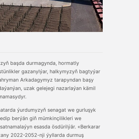
yzyň başda durmagynda, hormatly
tünlikler gazanylýar, halkymyzyň bagtyýar
, Gahryman Arkadagymyz tarapyndan başy
daýanýan, uzak gelejegi nazarlaýan kämil
tnamasydyr.
 hatarda ýurdumyzyň senagat we gurluşyk
edip berýän giň mümkinçilikleri we
satnamalaýyn esasda ösdürilýär. «Berkarar
any 2022-2052-nji ýyllarda durmuş