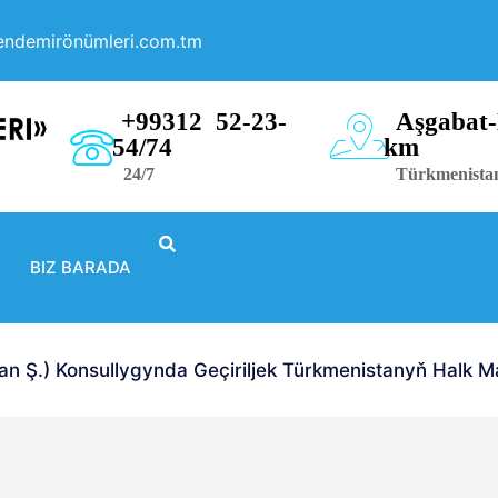
endemirönümleri.com.tm
+99312 52-23-
Aşgabat-
54/74
km
24/7
Türkmenista
BIZ BARADA
Ş.) Konsullygynda Geçiriljek Türkmenistanyň Halk Mas