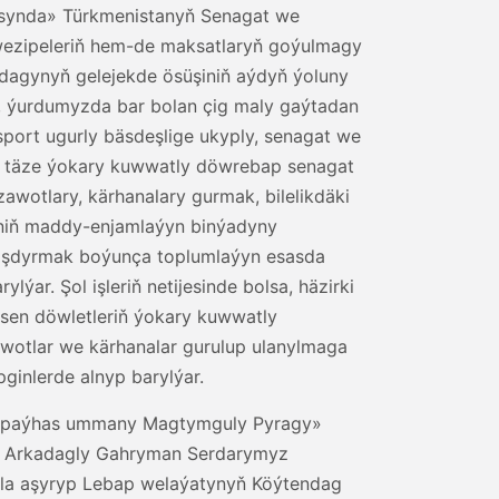
synda» Türkmenistanyň Senagat we
k wezipeleriň hem-de maksatlaryň goýulmagy
dagynyň gelejekde ösüşiniň aýdyň ýoluny
, ýurdumyzda bar bolan çig maly gaýtadan
port ugurly bäsdeşlige ukyply, senagat we
, täze ýokary kuwwatly döwrebap senagat
awotlary, kärhanalary gurmak, bilelikdäki
iniň maddy-enjamlaýyn binýadyny
aşdyrmak boýunça toplumlaýyn esasda
lýar. Şol işleriň netijesinde bolsa, häzirki
sen döwletleriň ýokary kuwwatly
zawotlar we kärhanalar gurulup ulanylmaga
pginlerde alnyp barylýar.
im-paýhas ummany Magtymguly Pyragy»
iz Arkadagly Gahryman Serdarymyz
ala aşyryp Lebap welaýatynyň Köýtendag