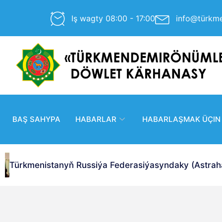
Iş wagty 08:00 - 17:00
info@türkm
BAŞ SAHYPA
HABARLAR
HABARLAŞMAK ÜÇIN
Türkmenistanyň Russiýa Federasiýasyndaky (Astrahan 