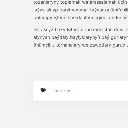
tozanlaryny toplamak we arassalamak üçin
laýyk alnyp barylmagyna, taýýar önümiň hil
bolmagy işleriň has-da ilermegine, öndüri
Garaşsyz baky Bitarap Türkmenistan döwle
alynýan peýdaly baýlyklarynyň baý gorlary
önümçilik kärhanalary we zawotlary gurup
Täzelikler