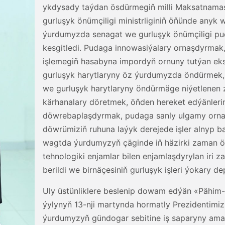
ykdysady taýdan ösdürmegiň milli Maksatnama
gurluşyk önümçiligi ministrliginiň öňünde any
ýurdumyzda senagat we gurluşyk önümçiligi pu
kesgitledi. Pudaga innowasiýalary ornaşdyrmak
işlemegiň hasabyna impordyň ornuny tutýan eks
gurluşyk harytlaryny öz ýurdumyzda öndürmek
we gurluşyk harytlaryny öndürmäge niýetlenen z
kärhanalary döretmek, öňden hereket edýänler
döwrebaplaşdyrmak, pudaga sanly ulgamy orn
döwrümiziň ruhuna laýyk derejede işler alnyp bary
wagtda ýurdumyzyň çäginde iň häzirki zaman ö
tehnologiki enjamlar bilen enjamlaşdyrylan iri 
berildi we birnäçesiniň gurluşyk işleri ýokary de
Uly üstünliklere beslenip dowam edýän «Päh
ýylynyň 13-nji martynda hormatly Prezidentim
ýurdumyzyň gündogar sebitine iş saparyny am