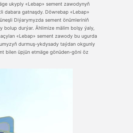
rmäge ukyply «Lebap» sement zawodynyň
etli dabara gatnaşdy. Döwrebap «Lebap»
üneşli Diýarymyzda sement önümleriniň
 bolup durýar. Ählimize mälim bolşy ýaly,
a açylan «Lebap» sement zawody bu ugurda
ýurdumyzyň durmuş-ykdysady taýdan okgunly
ent bilen üpjün etmäge gönüden-göni öz