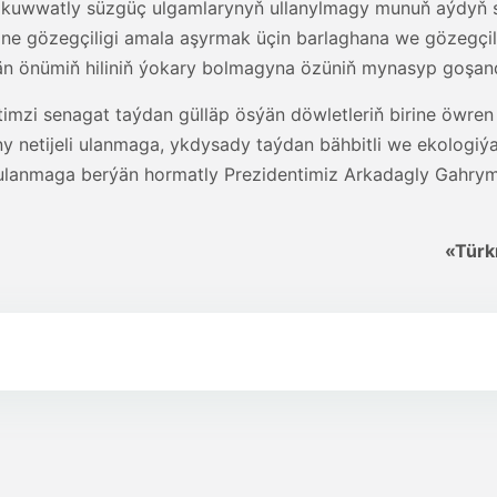
 kuwwatly süzgüç ulgamlarynyň ullanylmagy munuň aýdyň su
ine gözegçiligi amala aşyrmak üçin barlaghana we gözegçi
lýän önümiň hiliniň ýokary bolmagyna özüniň mynasyp goşan
timzi senagat taýdan gülläp ösýän döwletleriň birine öwr
ny netijeli ulanmaga, ykdysady taýdan bähbitli we ekolog
 ulanmaga berýän hormatly Prezidentimiz Arkadagly Gahrym
«Türk