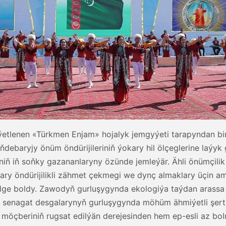
ýetlenen «Türkmen Enjam» hojalyk jemgyýeti tarapyndan b
ebaryjy önüm öndürijileriniň ýokary hil ölçeglerine laýyk 
iň iň soňky gazananlaryny özünde jemleýär. Ähli önümçilik
ary öndürijilikli zähmet çekmegi we dynç almaklary üçin am
lge boldy. Zawodyň gurluşygynda ekologiýa taýdan arass
i senagat desgalarynyň gurluşygynda möhüm ähmiýetli şert
ň möçberiniň rugsat edilýän derejesinden hem ep-esli az 