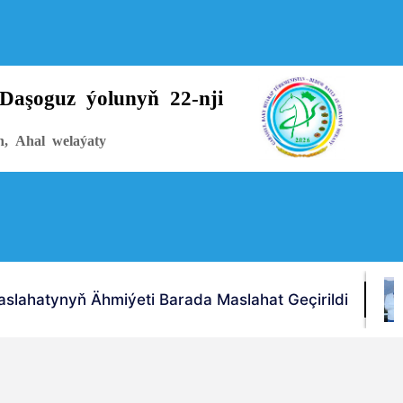
Daşoguz ýolunyň 22-nji
n, Ahal welaýaty
lahatynyň Ähmiýeti Barada Maslahat Geçirildi