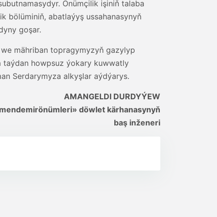
butnamasydyr. Önümçilik işiniň talaba
lik bölüminiň, abatlaýyş ussahanasynyň
dyny goşar.
en we mähriban topragymyzyň gazylyp
iýa taýdan howpsuz ýokary kuwwatly
an Serdarymyza alkyşlar aýdýarys.
AMANGELDI DURDYÝEW
mendemirönümleri» döwlet kärhanasynyň
baş inženeri