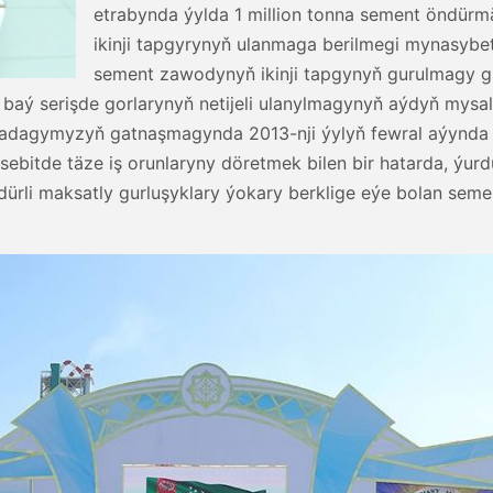
etrabynda ýylda 1 million tonna sement öndü
ikinji tapgyrynyň ulanmaga berilmegi mynasyb
sement zawodynyň ikinji tapgynyň gurulmagy g
baý serişde gorlarynyň netijeli ulanylmagynyň aýdyň mysaly
rkadagymyzyň gatnaşmagynda 2013-nji ýylyň fewral aýynd
a sebitde täze iş orunlaryny döretmek bilen bir hatarda, 
rli maksatly gurluşyklary ýokary berklige eýe bolan sem