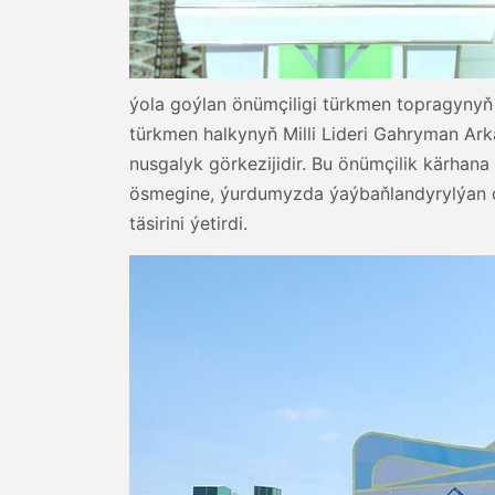
ýola goýlan önümçiligi türkmen topragynyň 
türkmen halkynyň Milli Lideri Gahryman A
nusgalyk görkezijidir. Bu önümçilik kärhan
ösmegine, ýurdumyzda ýaýbaňlandyrylýan dü
täsirini ýetirdi.