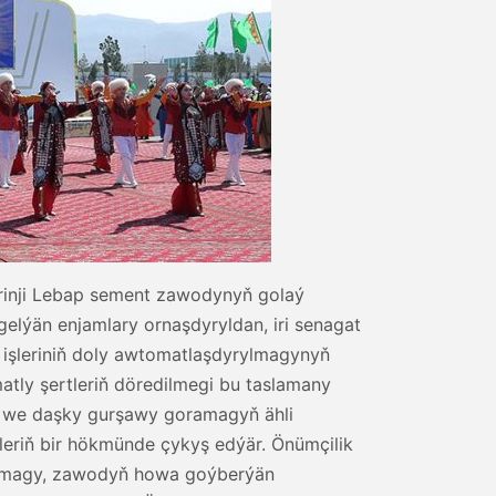
irinji Lebap sement zawodynyň golaý
gelýän enjamlary ornaşdyryldan, iri senagat
 işleriniň doly awtomatlaşdyrylmagynyň
atly şertleriň döredilmegi bu taslamany
a we daşky gurşawy goramagyň ähli
leriň bir hökmünde çykyş edýär. Önümçilik
bolmagy, zawodyň howa goýberýän