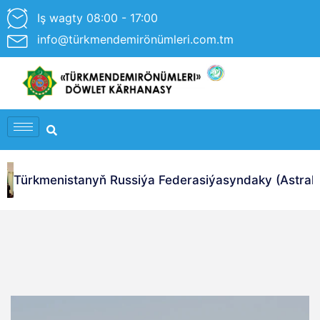
Iş wagty 08:00 - 17:00
info@türkmendemirönümleri.com.tm
Türkmenistanyň Russiýa Federasiýasyndaky (Astrahan