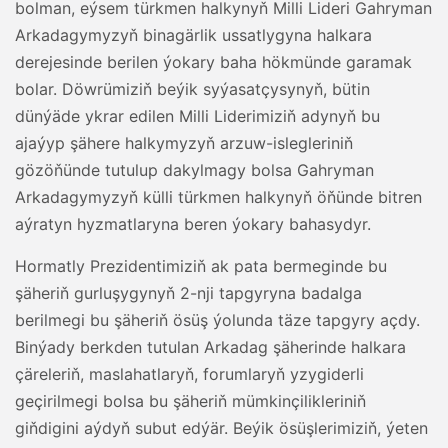
bolman, eýsem türkmen halkynyň Milli Lideri Gahryman
Arkadagymyzyň binagärlik ussatlygyna halkara
derejesinde berilen ýokary baha hökmünde garamak
bolar. Döwrümiziň beýik syýasatçysynyň, bütin
dünýäde ykrar edilen Milli Liderimiziň adynyň bu
ajaýyp şähere halkymyzyň arzuw-islegleriniň
gözöňünde tutulup dakylmagy bolsa Gahryman
Arkadagymyzyň külli türkmen halkynyň öňünde bitren
aýratyn hyzmatlaryna beren ýokary bahasydyr.
Hormatly Prezidentimiziň ak pata bermeginde bu
şäheriň gurluşygynyň 2-nji tapgyryna badalga
berilmegi bu şäheriň ösüş ýolunda täze tapgyry açdy.
Binýady berkden tutulan Arkadag şäherinde halkara
çäreleriň, maslahatlaryň, forumlaryň yzygiderli
geçirilmegi bolsa bu şäheriň mümkinçilikleriniň
giňdigini aýdyň subut edýär. Beýik ösüşlerimiziň, ýeten