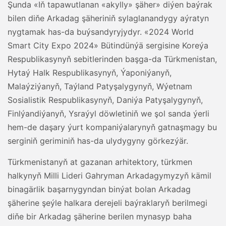
Şunda «Iň tapawutlanan «akylly» şäher» diýen baýrak
bilen diňe Arkadag şäheriniň sylaglanandygy aýratyn
nygtamak has-da buýsandyryjydyr. «2024 World
Smart City Expo 2024» Bütindünýä sergisine Koreýa
Respublikasynyň sebitlerinden başga-da Türkmenistan,
Hytaý Halk Respublikasynyň, Ýaponiýanyň,
Malaýziýanyň, Taýland Patyşalygynyň, Wýetnam
Sosialistik Respublikasynyň, Daniýa Patyşalygynyň,
Finlýandiýanyň, Ysraýyl döwletiniň we şol sanda ýerli
hem-de daşary ýurt kompaniýalarynyň gatnaşmagy bu
serginiň geriminiň has-da ulydygyny görkezýär.
Türkmenistanyň at gazanan arhitektory, türkmen
halkynyň Milli Lideri Gahryman Arkadagymyzyň kämil
binagärlik başarnygyndan binýat bolan Arkadag
şäherine şeýle halkara derejeli baýraklaryň berilmegi
diňe bir Arkadag şäherine berilen mynasyp baha