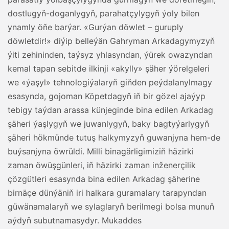
dostlugyň-doganlygyň, parahatçylygyň ýoly bilen
ynamly öňe barýar. «Gurýan döwlet – guruply
döwletdir!» diýip belleýän Gahryman Arkadagymyzyň
ýiti zehininden, taýsyz yhlasyndan, ýürek owazyndan
kemal tapan sebitde ilkinji «akylly» şäher ýörelgeleri
we «ýaşyl» tehnologiýalaryň giňden peýdalanylmagy
esasynda, gojoman Köpetdagyň iň bir gözel ajaýyp
tebigy taýdan arassa künjeginde bina edilen Arkadag
şäheri ýaşlygyň we juwanlygyň, baky bagtyýarlygyň
şäheri hökmünde tutuş halkymyzyň guwanjyna hem-de
buýsanjyna öwrüldi. Milli binagärligimiziň häzirki
zaman öwüşgünleri, iň häzirki zaman inženerçilik
çözgütleri esasynda bina edilen Arkadag şäherine
birnäçe dünýäniň iri halkara guramalary tarapyndan
güwänamalaryň we sylaglaryň berilmegi bolsa munuň
aýdyň subutnamasydyr. Mukaddes