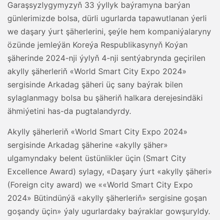
Garaşsyzlygymyzyň 33 ýyllyk baýramyna barýan
günlerimizde bolsa, dürli ugurlarda tapawutlanan ýerli
we daşary ýurt şäherlerini, şeýle hem kompaniýalaryny
özünde jemleýän Koreýa Respublikasynyň Koýan
şäherinde 2024-nji ýylyň 4-nji sentýabrynda geçirilen
akylly şäherleriň «World Smart City Expo 2024»
sergisinde Arkadag şäheri üç sany baýrak bilen
sylaglanmagy bolsa bu şäheriň halkara derejesindäki
ähmiýetini has-da pugtalandyrdy.
Akylly şäherleriň «World Smart City Expo 2024»
sergisinde Arkadag şäherine «akylly şäher»
ulgamyndaky belent üstünlikler üçin (Smart City
Excellence Award) sylagy, «Daşary ýurt «akylly şäheri»
(Foreign city award) we ««World Smart City Expo
2024» Bütindünýä «akylly şäherleriň» sergisine goşan
goşandy üçin» ýaly ugurlardaky baýraklar gowşuryldy.