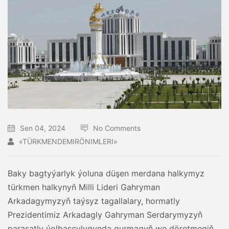
Sen 04, 2024
No Comments
«TÜRKMENDEMIRÖNIMLERI»
Baky bagtyýarlyk ýoluna düşen merdana halkymyz
türkmen halkynyň Milli Lideri Gahryman
Arkadagymyzyň taýsyz tagallalary, hormatly
Prezidentimiz Arkadagly Gahryman Serdarymyzyň
parasatly ýolbaşçylygynda gurmagyň we döretmegiň,