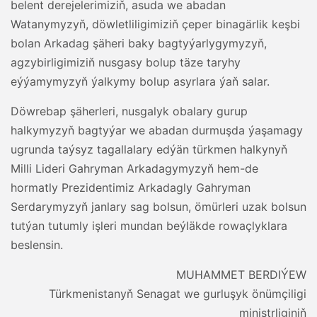
belent derejelerimiziň, asuda we abadan
Watanymyzyň, döwletliligimiziň çeper binagärlik keşbi
bolan Arkadag şäheri baky bagtyýarlygymyzyň,
agzybirligimiziň nusgasy bolup täze taryhy
eýýamymyzyň ýalkymy bolup asyrlara ýaň salar.
Döwrebap şäherleri, nusgalyk obalary gurup
halkymyzyň bagtyýar we abadan durmuşda ýaşamagy
ugrunda taýsyz tagallalary edýän türkmen halkynyň
Milli Lideri Gahryman Arkadagymyzyň hem-de
hormatly Prezidentimiz Arkadagly Gahryman
Serdarymyzyň janlary sag bolsun, ömürleri uzak bolsun
tutýan tutumly işleri mundan beýläkde rowaçlyklara
beslensin.
MUHAMMET BERDIÝEW
Türkmenistanyň Senagat we gurluşyk önümçiligi
ministrliginiň