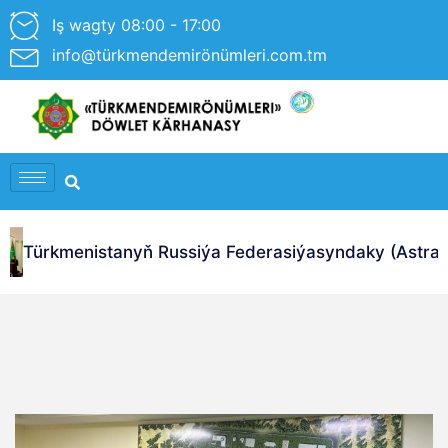
Iş wagty 08:00 - 17:00
info@türkmendemirönümleri.com.tm
Türkmenistanyň Russiýa Federasiýasyndaky (Astraha