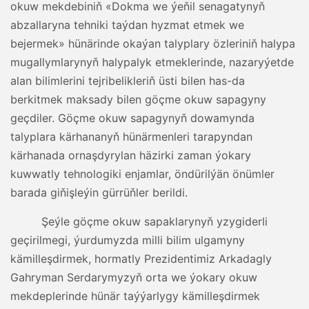
okuw mekdebiniň «Dokma we ýeňil senagatynyň
abzallaryna tehniki taýdan hyzmat etmek we
bejermek» hünärinde okaýan talyplary özleriniň halypa
mugallymlarynyň halypalyk etmeklerinde, nazaryýetde
alan bilimlerini tejribelikleriň üsti bilen has-da
berkitmek maksady bilen göçme okuw sapagyny
geçdiler. Göçme okuw sapagynyň dowamynda
talyplara kärhananyň hünärmenleri tarapyndan
kärhanada ornaşdyrylan häzirki zaman ýokary
kuwwatly tehnologiki enjamlar, öndürilýän önümler
barada giňişleýin gürrüňler berildi.
Şeýle göçme okuw sapaklarynyň yzygiderli
geçirilmegi, ýurdumyzda milli bilim ulgamyny
kämilleşdirmek, hormatly Prezidentimiz Arkadagly
Gahryman Serdarymyzyň orta we ýokary okuw
mekdeplerinde hünär taýýarlygy kämilleşdirmek