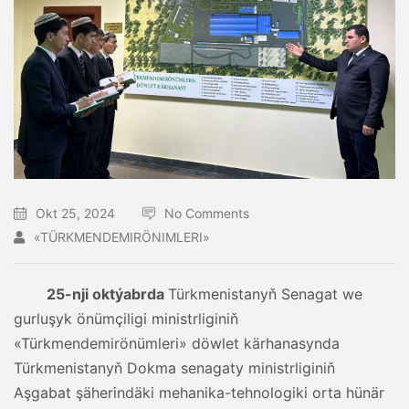
Okt 25, 2024
No Comments
«TÜRKMENDEMIRÖNIMLERI»
25-nji oktýabrda
Türkmenistanyň Senagat we
gurluşyk önümçiligi ministrliginiň
«Türkmendemirönümleri» döwlet kärhanasynda
Türkmenistanyň Dokma senagaty ministrliginiň
Aşgabat şäherindäki mehanika-tehnologiki orta hünär