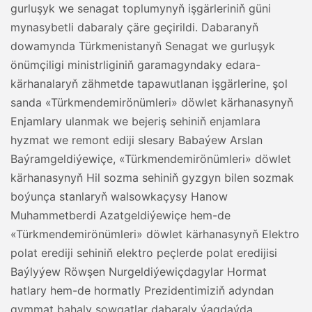
gurluşyk we senagat toplumynyň işgärleriniň güni
mynasybetli dabaraly çäre geçirildi. Dabaranyň
dowamynda Türkmenistanyň Senagat we gurluşyk
önümçiligi ministrliginiň garamagyndaky edara-
kärhanalaryň zähmetde tapawutlanan işgärlerine, şol
sanda «Türkmendemirönümleri» döwlet kärhanasynyň
Enjamlary ulanmak we bejeriş sehiniň enjamlara
hyzmat we remont ediji slesary Babaýew Arslan
Baýramgeldiýewiçe, «Türkmendemirönümleri» döwlet
kärhanasynyň Hil sozma sehiniň gyzgyn bilen sozmak
boýunça stanlaryň walsowkaçysy Hanow
Muhammetberdi Azatgeldiýewiçe hem-de
«Türkmendemirönümleri» döwlet kärhanasynyň Elektro
polat erediji sehiniň elektro peçlerde polat eredijisi
Baýlyýew Röwşen Nurgeldiýewiçdagylar Hormat
hatlary hem-de hormatly Prezidentimiziň adyndan
gymmat bahaly sowgatlar dabaraly ýagdaýda