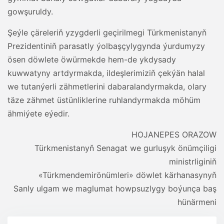
gowşuruldy.
Şeýle çäreleriň yzygderli geçirilmegi Türkmenistanyň
Prezidentiniň parasatly ýolbaşçylygynda ýurdumyzy
ösen döwlete öwürmekde hem-de ykdysady
kuwwatyny artdyrmakda, ildeşlerimiziň çekýän halal
we tutanýerli zähmetlerini dabaralandyrmakda, olary
täze zähmet üstünliklerine ruhlandyrmakda möhüm
ähmiýete eýedir.
HOJANEPES ORAZOW
Türkmenistanyň Senagat we gurluşyk önümçiligi
ministrliginiň
«Türkmendemirönümleri» döwlet kärhanasynyň
Sanly ulgam we maglumat howpsuzlygy boýunça baş
hünärmeni