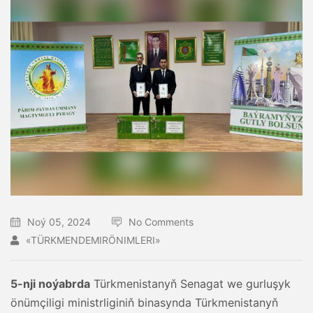
Noý 05, 2024
No Comments
«TÜRKMENDEMIRÖNIMLERI»
5-nji noýabrda
Türkmenistanyň Senagat we gurluşyk
önümçiligi ministrliginiň binasynda Türkmenistanyň