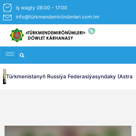
Iş wagty 08:00 - 17:00
info@türkmendemirönümleri.com.tm
Türkmenistanyň Russiýa Federasiýasyndaky (Astrahan