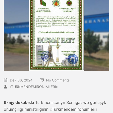
Dek 06, 2024
No Comments
«TÜRKMENDEMIRÖNIMLERI»
6-njy dekabrda
Türkmenistanyň Senagat we gurluşyk
önümçiligi ministrliginiň «Türkmendemirönümleri»