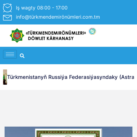
Iş wagty 08:00 - 17:00
info@türkmendemirönümleri.com.tm
Türkmenistanyň Russiýa Federasiýasyndaky (Astraha