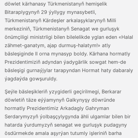
döwlet kärhanasy Türkmenistanyň hemişelik
Bitaraplygynyň 29 ýyllygy mynasybetli,
Türkmenistanyň Kärdeşler arkalaşyklarynyň Milli
merkeziniň, Türkmenistanyň Senagat we gurluşyk
önümçiligi ministrligi bilen bilelelikde yglan eden «Halal
zähmet-ganatym, ajap durmuş-halatym!» atly
bäsleşiginde II orna mynasyp boldy. Kärhana hormatly
Prezidentimiziň adyndan ýadygärlik sowgat hem-de
bäsleşigi gurnaýjylar tarapyndan Hormat haty dabaraly
ýagdaýda gowşuruldy.
Şeýle bäsleşikleriň yzygiderli geçirilmegi, Berkarar
döwletiň täze eýýamynyň Galkynyşy döwründe
hormatly Prezidentimiz Arkadagly Gahryman
Serdarymyzyň ýolbaşçylygynda ähli ulgamlar bilen bir
hatarda ýurdumyzyň senagat we gurluşyk pudagyny
ösdürmekde amala aşyrýan tutumly işleriniň barha