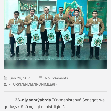
Sen 26, 2025
No Comments
«TÜRKMENDEMIRÖNIMLERI»
26-njy sentýabrda
Türkmenistanyň Senagat we
gurluşyk önümçiligi ministrliginiň