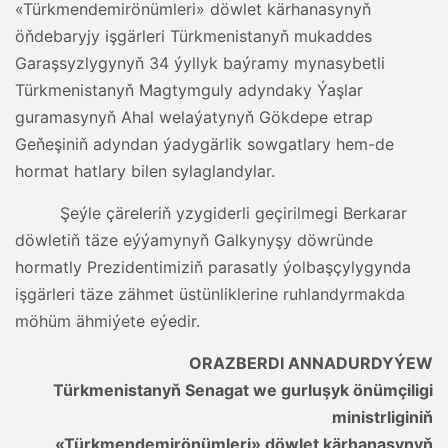
«Türkmendemirönümleri» döwlet kärhanasynyň
öňdebaryjy işgärleri Türkmenistanyň mukaddes
Garaşsyzlygynyň 34 ýyllyk baýramy mynasybetli
Türkmenistanyň Magtymguly adyndaky Ýaşlar
guramasynyň Ahal welaýatynyň Gökdepe etrap
Geňeşiniň adyndan ýadygärlik sowgatlary hem-de
hormat hatlary bilen sylaglandylar.
Şeýle çäreleriň yzygiderli geçirilmegi Berkarar
döwletiň täze eýýamynyň Galkynyşy döwründe
hormatly Prezidentimiziň parasatly ýolbaşçylygynda
işgärleri täze zähmet üstünliklerine ruhlandyrmakda
möhüm ähmiýete eýedir.
ORAZBERDI ANNADURDYÝEW
Türkmenistanyň Senagat we gurluşyk önümçiligi
ministrliginiň
«Türkmendemirönümleri» döwlet kärhanasynyň