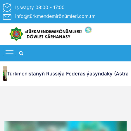
Iş wagty 08:00 - 17:00
info@türkmendemirönümleri.com.tm
Türkmenistanyň Russiýa Federasiýasyndaky (Astraha