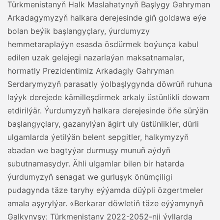
Türkmenistanyň Halk Maslahatynyň Başlygy Gahryman
Arkadagymyzyň halkara derejesinde giň goldawa eýe
bolan beýik başlangyçlary, ýurdumyzy
hemmetaraplaýyn esasda ösdürmek boýunça kabul
edilen uzak gelejegi nazarlaýan maksatnamalar,
hormatly Prezidentimiz Arkadagly Gahryman
Serdarymyzyň parasatly ýolbaşlygynda döwrüň ruhuna
laýyk derejede kämilleşdirmek arkaly üstünlikli dowam
etdirilýär. Ýurdumyzyň halkara derejesinde öňe sürýän
başlangyçlary, gazanylýan ägirt uly üstünlikler, dürli
ulgamlarda ýetilýän belent sepgitler, halkymyzyň
abadan we bagtyýar durmuşy munuň aýdyň
subutnamasydyr. Ähli ulgamlar bilen bir hatarda
ýurdumyzyň senagat we gurluşyk önümçiligi
pudagynda täze taryhy eýýamda düýpli özgertmeler
amala aşyrylýar. «Berkarar döwletiň täze eýýamynyň
Galkynyşy: Türkmenistany 2022-2052-nji ýyllarda