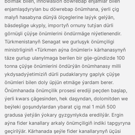
bolmak bilen, innowasion döwrebap enjamlar bilen
enjamlaşdyrylan bu döwrebap önümhana, ýerli çig
malyň hasabyna dünýä ölçeglerine laýyk gelýän,
bäsdeşlige ukyply, importyň ornuny tutýan dürli
görnüşli çüýşe önümlerini öndürmäge niýetlenendir.
Türkmenistanyň Senagat we gurluşyk önümçiligi
ministrliginiň «Türkmen aýna önümleri» kärhanasynyň
täze gurlup ulanylmaga berilen bir gije-gündizde 100
tonna çüýşe önümlerini öndürýän önümhanasy milli
ykdysadyýetimiziň dürli pudaklaryny gaplyk çüýşe
önümleri bilen doly üpjün etmäge ýardam berer.
Önümhanada önümçilik prosesi erediji peçden başlap,
ýerli kwars çägesinden, hek daşyndan, dolomitden we
beýleki goşundylardan ybarat çig mal 1 müň 500
gradusa ýetýän ýokary gyzgynlykda eredilýär. Ergin
aýna fider kanallary arkaly önümçiligiň indiki tapgyryna
geçirilýär. Kärhanada şeýle fider kanallarynyň üçüsi