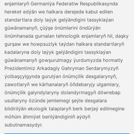
enjamlaryň Germaniýa Federatiw Respublikasynda
hereket edýän we halkara derejede kabul edilen
standartlara doly laýyk gelýändigini tassyklaýan
güwänamanyň, çüýşe önümlerini öndürýän
önümhanada gurnalan tehnologik enjamlaryň hil, daşky
gurşaw we howpsuzlyk taýdan halkara standartlaryň
kadalaryna doly laýyk gelýändigini tassyklaýan
güwänamanyň gowşurulmagy ýurdumyzda hormatly
Prezidentimiz Arkadagly Gahryman Serdarymyzyň
ýolbaşçylgynda gurulýan önümçilik desgalarynyň,
zawotlaryň we kärhanalaryň öňdebaryjy ulgamlary,
önümçilik galyndylaryny dolandyrmagyň döwrebap
usullaryny özünde jemlemegi şeýle desgalara
bildirilýän ekologik talaplaryň berk berjaý edilmegine
möhüm ähmiýet berilýändiginiň aýdyň
subutnamasydyr.