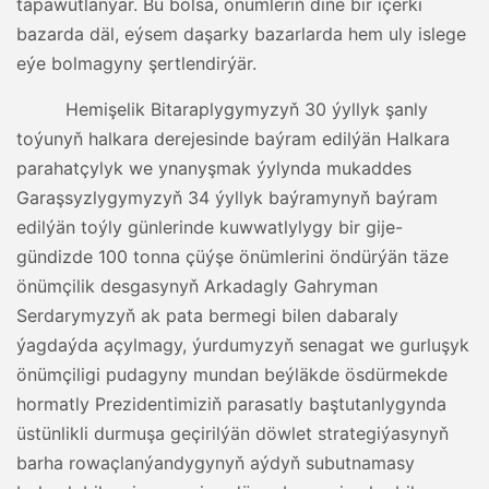
tapawutlanýar. Bu bolsa, önümleriň diňe bir içerki
bazarda däl, eýsem daşarky bazarlarda hem uly islege
eýe bolmagyny şertlendirýär.
Hemişelik Bitaraplygymyzyň 30 ýyllyk şanly
toýunyň halkara derejesinde baýram edilýän Halkara
parahatçylyk we ynanyşmak ýylynda mukaddes
Garaşsyzlygymyzyň 34 ýyllyk baýramynyň baýram
edilýän toýly günlerinde kuwwatlylygy bir gije-
gündizde 100 tonna çüýşe önümlerini öndürýän täze
önümçilik desgasynyň Arkadagly Gahryman
Serdarymyzyň ak pata bermegi bilen dabaraly
ýagdaýda açylmagy, ýurdumyzyň senagat we gurluşyk
önümçiligi pudagyny mundan beýläkde ösdürmekde
hormatly Prezidentimiziň parasatly baştutanlygynda
üstünlikli durmuşa geçirilýän döwlet strategiýasynyň
barha rowaçlanýandygynyň aýdyň subutnamasy