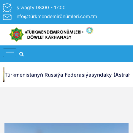
Iş wagty 08:00 - 17:00
info@türkmendemirönümleri.com.tm
Türkmenistanyň Russiýa Federasiýasyndaky (Astrahan 