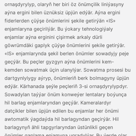
ornaşdyrylyp, olaryň her biri öz önümçilik liniýasyny
aýna ergini bilen üznüksiz üpjün edýär. Aýna ergini
fiderlerden çüýşe önümlerini şekile getirýän «IS»
enjamlaryna geçirilýär. Bu ýokary tehnologiýaly
enjamlar aýna erginini çişirmek arkaly dürli
göwrümdäki gaplyk çüýşe önümlerini şekile getirýär.
«IS» enjamlarynda şekil berlen önümler sowadyjy peje
geçýär. Bu peçler gyzgyn aýna önümlerini kem-
kemden sowatmak üçin ulanylýar. Sowatma prosesi bu
dartgynlylygy aýryp, önümleriň berk bolmagyny üpjün
edýär. Kärhanada şeýle peçleriň 3-si ornaşdyrylypdyr.
Sowadylan taýýar önüm konweýer lentalary boýunça
hil barlag enjamlaryndan geçýär. Kameralardyr
datçikler bilen üpjün edilen bu enjamlar her önümi
awtomatik ýagdaýda hil barlagyndan geçirýär. Hil
barlagynyň ähli tapgyrlaryndan üstünlikli geçen
önümler gaplama enjamyna ugradylýar. Bu ýerde olar