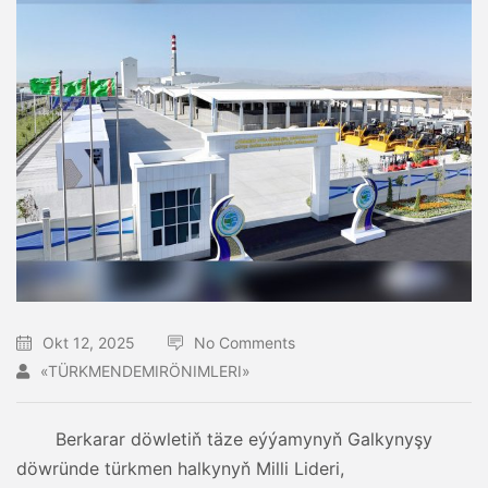
Okt 12, 2025
No Comments
«TÜRKMENDEMIRÖNIMLERI»
Berkarar döwletiň täze eýýamynyň Galkynyşy
döwründe türkmen halkynyň Milli Lideri,