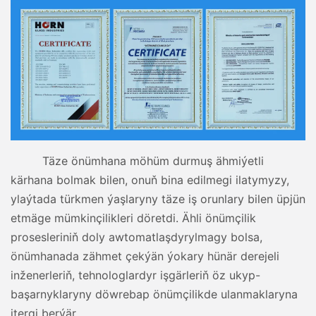
Täze önümhana möhüm durmuş ähmiýetli
kärhana bolmak bilen, onuň bina edilmegi ilatymyzy,
ylaýtada türkmen ýaşlaryny täze iş orunlary bilen üpjün
etmäge mümkinçilikleri döretdi. Ähli önümçilik
prosesleriniň doly awtomatlaşdyrylmagy bolsa,
önümhanada zähmet çekýän ýokary hünär derejeli
inženerleriň, tehnologlardyr işgärleriň öz ukyp-
başarnyklaryny döwrebap önümçilikde ulanmaklaryna
itergi berýär.