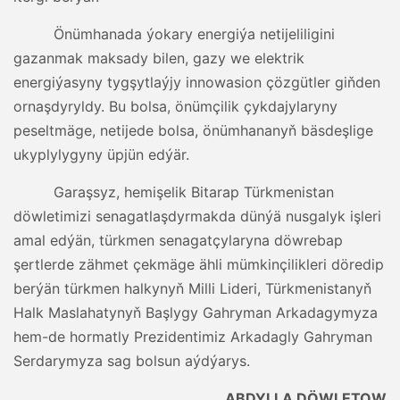
Önümhanada ýokary energiýa netijeliligini
gazanmak maksady bilen, gazy we elektrik
energiýasyny tygşytlaýjy innowasion çözgütler giňden
ornaşdyryldy. Bu bolsa, önümçilik çykdajylaryny
peseltmäge, netijede bolsa, önümhananyň bäsdeşlige
ukyplylygyny üpjün edýär.
Garaşsyz, hemişelik Bitarap Türkmenistan
döwletimizi senagatlaşdyrmakda dünýä nusgalyk işleri
amal edýän, türkmen senagatçylaryna döwrebap
şertlerde zähmet çekmäge ähli mümkinçilikleri döredip
berýän türkmen halkynyň Milli Lideri, Türkmenistanyň
Halk Maslahatynyň Başlygy Gahryman Arkadagymyza
hem-de hormatly Prezidentimiz Arkadagly Gahryman
Serdarymyza sag bolsun aýdýarys.
ABDYLLA DÖWLETOW