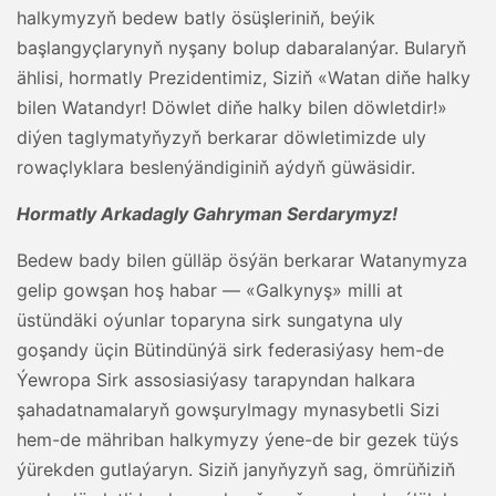
halkymyzyň bedew batly ösüşleriniň, beýik
başlangyçlarynyň nyşany bolup dabaralanýar. Bularyň
ählisi, hormatly Prezidentimiz, Siziň «Watan diňe halky
bilen Watandyr! Döwlet diňe halky bilen döwletdir!»
diýen taglymatyňyzyň berkarar döwletimizde uly
rowaçlyklara beslenýändiginiň aýdyň güwäsidir.
Hormatly Arkadagly Gahryman Serdarymyz!
Bedew bady bilen gülläp ösýän berkarar Watanymyza
gelip gowşan hoş habar — «Galkynyş» milli at
üstündäki oýunlar toparyna sirk sungatyna uly
goşandy üçin Bütindünýä sirk federasiýasy hem-de
Ýewropa Sirk assosiasiýasy tarapyndan halkara
şahadatnamalaryň gowşurylmagy mynasybetli Sizi
hem-de mähriban halkymyzy ýene-de bir gezek tüýs
ýürekden gutlaýaryn. Siziň janyňyzyň sag, ömrüňiziň