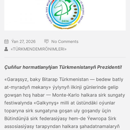
Ýan 27, 2026
No Comments
«TÜRKMENDEMIRÖNIMLERI»
Çuňňur hormatlanylýan Türkmenistanyň Prezidenti!
«Garaşsyz, baky Bitarap Türkmenistan — bedew batly
at-myradyň mekany» ýylynyň ilkinji günlerinde gelip
gowşan hoş habar — Monte-Karlo halkara sirk sungaty
festiwalynda «Galkynyş» milli at üstündäki oýunlar
toparyna sirk sungatyna goşan uly goşandy üçin
Bütindünýä sirk federasiýasy hem-de Ýewropa Sirk
assosiasiýasy tarapyndan halkara şahadatnamalaryň