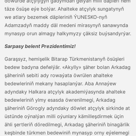
döwürde atçylygyň gadymdan gelýän milli däpleri hem
täze ösüşe eýe bolýar. Ahalteke atçylyk sungatynyň
we atlary bezemek däpleriniň ÝUNESKO-nyň
Adamzadyň maddy däl medeni mirasynyň sanawynda
mynasyp orun almagy halkymyzy çäksiz buýsandyrýar.
Sarpasy belent Prezidentimiz!
Garaşsyz, hemişelik Bitarap Türkmenistanyň ösüşleri
bedew badyna deňelýär. «Akylly» şäher bolan Arkadag
şäheriniň sebiti ady rowaýata öwrülen ahalteke
bedewleriniň mekany hasaplanýar. Aba Annaýew
adyndaky Halkara atçylyk akademiýasynda ahalteke
bedewleriniň ylmy esasda öwrenilmegi, Arkadag
şäheriniň Görogly adyndaky döwlet atçylyk sirkinde at
üstünde oýnalýan milli oýunlary kämilleşdirmek üçin
ähli şertleriň döredilmegi, Arkadag şäheriniň binagärlik
keşbinde türkmen bedewiniň mynasyp orny eýelemegi