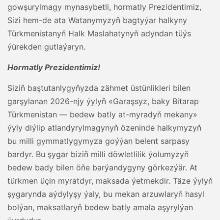
gowşurylmagy mynasybetli, hormatly Prezidentimiz,
Sizi hem-de ata Watanymyzyň bagtyýar halkyny
Türkmenistanyň Halk Maslahatynyň adyndan tüýs
ýürekden gutlaýaryn.
Hormatly Prezidentimiz!
Siziň baştutanlygyňyzda zähmet üstünlikleri bilen
garşylanan 2026-njy ýylyň «Garaşsyz, baky Bitarap
Türkmenistan — bedew batly at-myradyň mekany»
ýyly diýlip atlandyrylmagynyň özeninde halkymyzyň
bu milli gymmatlygymyza goýýan belent sarpasy
bardyr. Bu şygar biziň milli döwletlilik ýolumyzyň
bedew bady bilen öňe barýandygyny görkezýär. At
türkmen üçin myratdyr, maksada ýetmekdir. Täze ýylyň
şygarynda aýdylyşy ýaly, bu mekan arzuwlaryň hasyl
bolýan, maksatlaryň bedew batly amala aşyrylýan