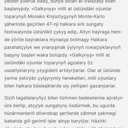
ýelden ýüwrük bady, dünýä dolan at-owazasy bilen
başlanypdy. «Galkynyş» milli at üstündäki oýunlar
toparynyň Monako Knýazlygynyň Monte-Karlo
şäherinde geçirilen 47-nji halkara sirk sungaty
festiwalynda üstünlikli çykyş edip, Altyn baýraga hem-
de ýörite baýraklara mynasyp bolmagy Halkara
parahatçylyk we ynanyşmak ýylynyň rowaçlyklarynyň
başyny başlan waka bolupdy. «Galkynyş» milli at
üstündäki oýunlar toparynyň agzalary öz
ussatlyklaryny yzygiderli artdyrýarlar. Olar at üstünde
ýerine ýetirýän çylşyrymly hereketleri, milli oýunlary
bilen halkara bäsleşiklerde uly ýeňişleri gazanýarlar.
Siziň tagallalaryňyz bilen türkmen bedewlerine aýratyn
üns berlip, atçylyk sungatyny ösdürmek, bu ugurda
hünärmenleriň döwrebap şertlerde zähmet çekmegi
babatda giň gerimli işler alnyp barylýar. Häzirki