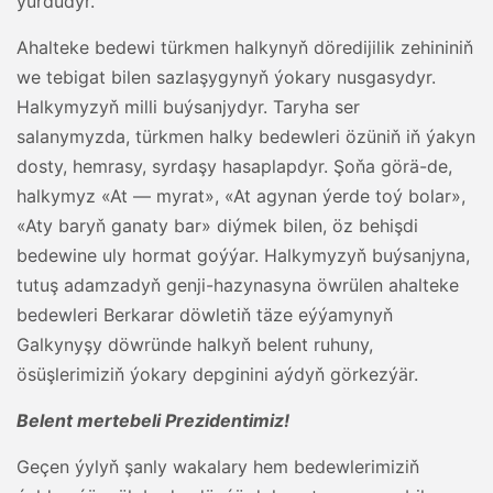
ýurdudyr.
Ahalteke bedewi türkmen halkynyň döredijilik zehininiň
we tebigat bilen sazlaşygynyň ýokary nusgasydyr.
Halkymyzyň milli buýsanjydyr. Taryha ser
salanymyzda, türkmen halky bedewleri özüniň iň ýakyn
dosty, hemrasy, syrdaşy hasaplapdyr. Şoňa görä-de,
halkymyz «At — myrat», «At agynan ýerde toý bolar»,
«Aty baryň ganaty bar» diýmek bilen, öz behişdi
bedewine uly hormat goýýar. Halkymyzyň buýsanjyna,
tutuş adamzadyň genji-hazynasyna öwrülen ahalteke
bedewleri Berkarar döwletiň täze eýýamynyň
Galkynyşy döwründe halkyň belent ruhuny,
ösüşlerimiziň ýokary depginini aýdyň görkezýär.
Belent mertebeli Prezidentimiz!
Geçen ýylyň şanly wakalary hem bedewlerimiziň