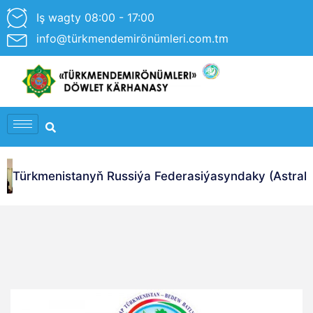
Iş wagty 08:00 - 17:00
info@türkmendemirönümleri.com.tm
Türkmenistanyň Russiýa Federasiýasyndaky (Astrahan