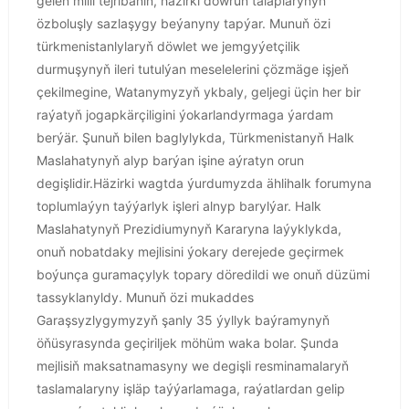
gelen milli tejribäniň, häzirki döwrüň talaplarynyň
özboluşly sazlaşygy beýanyny tapýar. Munuň özi
türkmenistanlylaryň döwlet we jemgyýetçilik
durmuşynyň ileri tutulýan meselelerini çözmäge işjeň
çekilmegine, Watanymyzyň ykbaly, geljegi üçin her bir
raýatyň jogapkärçiligini ýokarlandyrmaga ýardam
berýär. Şunuň bilen baglylykda, Türkmenistanyň Halk
Maslahatynyň alyp barýan işine aýratyn orun
degişlidir.Häzirki wagtda ýurdumyzda ählihalk forumyna
toplumlaýyn taýýarlyk işleri alnyp barylýar. Halk
Maslahatynyň Prezidiumynyň Kararyna laýyklykda,
onuň nobatdaky mejlisini ýokary derejede geçirmek
boýunça guramaçylyk topary döredildi we onuň düzümi
tassyklanyldy. Munuň özi mukaddes
Garaşsyzlygymyzyň şanly 35 ýyllyk baýramynyň
öňüsyrasynda geçiriljek möhüm waka bolar. Şunda
mejlisiň maksatnamasyny we degişli resminamalaryň
taslamalaryny işläp taýýarlamaga, raýatlardan gelip