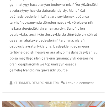
gymmatlygy hasaplanýan bedewlerimiziň Ýer ýüzündäki
at-abraýyny has-da dabaralandyrdy. Munuň özi
paýhasly pederlerimiziň atlary seýislemek boýunça
taryhyň dowamynda döreden nusgalyk ýörelgeleriniň
halkara derejedäki ykrarnamasydyr. Şunuň bilen
baglylykda, geçirilýän duşuşyklarda dünýäde uly şöhrat
gazanan ahalteke bedewleriniň taryhyna, olaryň
özboluşly aýratynlyklaryna, bäsleşikleri geçirmegiň
tertibine degişli meseleler ara alnyp maslahatlaşylýar. Bu
bolsa meýilleşdirilen çäreleriň guramaçylyk derejesine
örän jogapkärçilikli we toplumlaýyn esasda
çemeleşilýändiginiň güwäsidir.Source
«TÜRKMENDEMIRÖNIMLERI»
Leave a comment