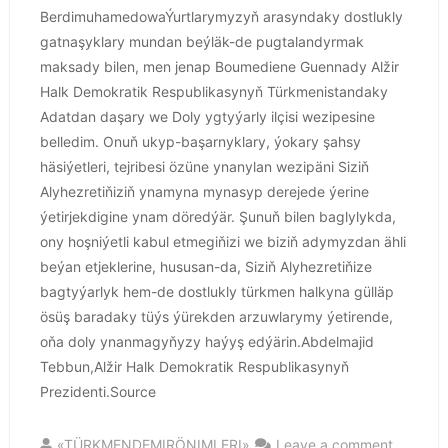
BerdimuhamedowaÝurtlarymyzyň arasyndaky dostlukly
gatnaşyklary mundan beýläk-de pugtalandyrmak
maksady bilen, men jenap Boumediene Guennady Alžir
Halk Demokratik Respublikasynyň Türkmenistandaky
Adatdan daşary we Doly ygtyýarly ilçisi wezipesine
belledim. Onuň ukyp-başarnyklary, ýokary şahsy
häsiýetleri, tejribesi özüne ynanylan wezipäni Siziň
Alyhezretiňiziň ynamyna mynasyp derejede ýerine
ýetirjekdigine ynam döredýär. Şunuň bilen baglylykda,
ony hoşniýetli kabul etmegiňizi we biziň adymyzdan ähli
beýan etjeklerine, hususan-da, Siziň Alyhezretiňize
bagtyýarlyk hem-de dostlukly türkmen halkyna gülläp
ösüş baradaky tüýs ýürekden arzuwlarymy ýetirende,
oňa doly ynanmagyňyzy haýyş edýärin.Abdelmajid
Tebbun,Alžir Halk Demokratik Respublikasynyň
Prezidenti.Source
«TÜRKMENDEMIRÖNIMLERI»
Leave a comment