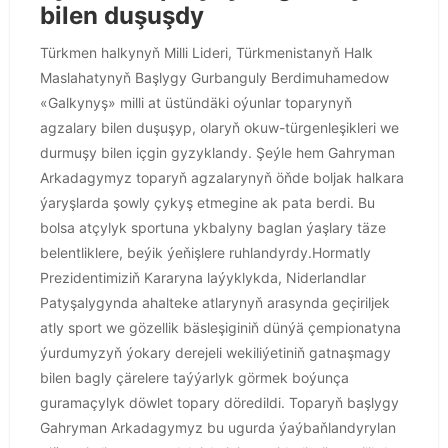
bilen duşuşdy
Türkmen halkynyň Milli Lideri, Türkmenistanyň Halk
Maslahatynyň Başlygy Gurbanguly Berdimuhamedow
«Galkynyş» milli at üstündäki oýunlar toparynyň
agzalary bilen duşuşyp, olaryň okuw-türgenleşikleri we
durmuşy bilen içgin gyzyklandy. Şeýle hem Gahryman
Arkadagymyz toparyň agzalarynyň öňde boljak halkara
ýaryşlarda şowly çykyş etmegine ak pata berdi. Bu
bolsa atçylyk sportuna ykbalyny baglan ýaşlary täze
belentliklere, beýik ýeňişlere ruhlandyrdy.Hormatly
Prezidentimiziň Kararyna laýyklykda, Niderlandlar
Patyşalygynda ahalteke atlarynyň arasynda geçiriljek
atly sport we gözellik bäsleşiginiň dünýä çempionatyna
ýurdumyzyň ýokary derejeli wekiliýetiniň gatnaşmagy
bilen bagly çärelere taýýarlyk görmek boýunça
guramaçylyk döwlet topary döredildi. Toparyň başlygy
Gahryman Arkadagymyz bu ugurda ýaýbaňlandyrylan