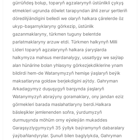
gürrüňdeş bolup, toparyň agzalarynyň üstünlikli çykyş
etmekleri ugrunda döwlet tarapyndan ähli zerur şertleriň
döredilýändigini belledi we olaryň halkara çärelerde öz
ukyp-başarnyklaryny görkezip, üstünlik
gazanmaklaryny, türkmen tuguny belentde
parlatmaklaryny arzuw etdi. Türkmen halkynyň Milli
Lideri toparyň agzalarynyň halkara ýaryşlarda
halkymyza mahsus merdanalygy, ussatlygy we saýlap
alan hünärine bolan yhlasyny görkezjekdiklerine ynam
bildirdi hem-de Watanymyzyň hemişe ýaşlaryň beýik
maksatlaryna goldaw berjekdigini aýtdy. Gahryman
Arkadagymyz duşuşygyň barşynda ýaşlaryň
Watanymyzyň abraýyny goramaklary, ony jandan eziz
görmekleri barada maslahatlaryny berdi.Halkara
bäsleşikler jemlenenden soňra, ýurdumyzyň
durmuşynda möhüm orny eýeleýän mukaddes
Garaşsyzlygymyzyň 35 ýyllyk baýramynyň dabaralary
ýaýbaňlandyrylar. Şunuň bilen baglylykda, Gahryman