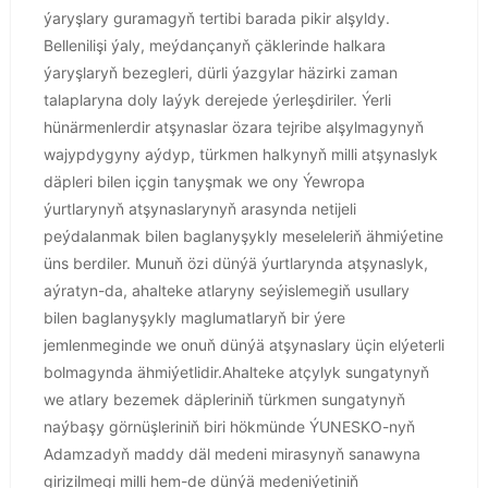
ýaryşlary guramagyň tertibi barada pikir alşyldy.
Bellenilişi ýaly, meýdançanyň çäklerinde halkara
ýaryşlaryň bezegleri, dürli ýazgylar häzirki zaman
talaplaryna doly laýyk derejede ýerleşdiriler. Ýerli
hünärmenlerdir atşynaslar özara tejribe alşylmagynyň
wajypdygyny aýdyp, türkmen halkynyň milli atşynaslyk
däpleri bilen içgin tanyşmak we ony Ýewropa
ýurtlarynyň atşynaslarynyň arasynda netijeli
peýdalanmak bilen baglanyşykly meseleleriň ähmiýetine
üns berdiler. Munuň özi dünýä ýurtlarynda atşynaslyk,
aýratyn-da, ahalteke atlaryny seýislemegiň usullary
bilen baglanyşykly maglumatlaryň bir ýere
jemlenmeginde we onuň dünýä atşynaslary üçin elýeterli
bolmagynda ähmiýetlidir.Ahalteke atçylyk sungatynyň
we atlary bezemek däpleriniň türkmen sungatynyň
naýbaşy görnüşleriniň biri hökmünde ÝUNESKO-nyň
Adamzadyň maddy däl medeni mirasynyň sanawyna
girizilmegi milli hem-de dünýä medeniýetiniň