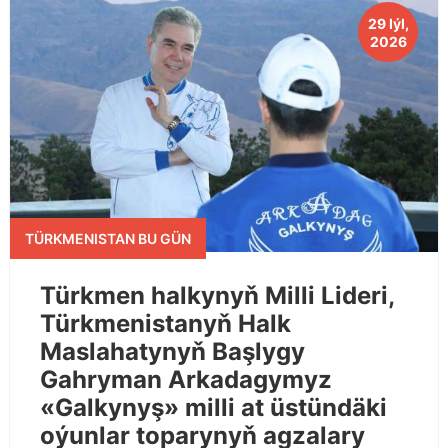
29 Iýl,
2026
TÜRKMENISTAN BU GÜN
Türkmen halkynyň Milli Lideri,
Türkmenistanyň Halk
Maslahatynyň Başlygy
Gahryman Arkadagymyz
«Galkynyş» milli at üstündäki
oýunlar toparynyň agzalary