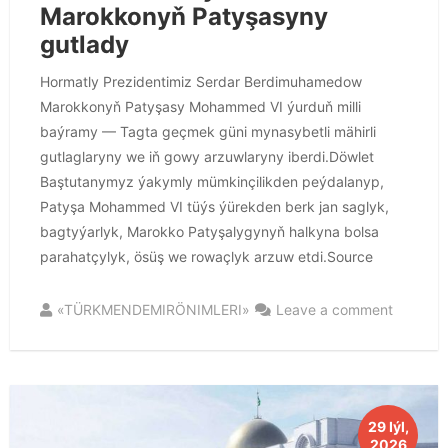
Marokkonyň Patyşasyny
gutlady
Hormatly Prezidentimiz Serdar Berdimuhamedow
Marokkonyň Patyşasy Mohammed VI ýurduň milli
baýramy — Tagta geçmek güni mynasybetli mähirli
gutlaglaryny we iň gowy arzuwlaryny iberdi.Döwlet
Baştutanymyz ýakymly mümkinçilikden peýdalanyp,
Patyşa Mohammed VI tüýs ýürekden berk jan saglyk,
bagtyýarlyk, Marokko Patyşalygynyň halkyna bolsa
parahatçylyk, ösüş we rowaçlyk arzuw etdi.Source
«TÜRKMENDEMIRÖNIMLERI»
Leave a comment
29 Iýl,
2026