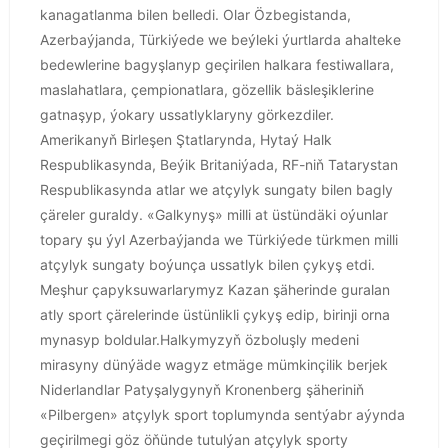
kanagatlanma bilen belledi. Olar Özbegistanda,
Azerbaýjanda, Türkiýede we beýleki ýurtlarda ahalteke
bedewlerine bagyşlanyp geçirilen halkara festiwallara,
maslahatlara, çempionatlara, gözellik bäsleşiklerine
gatnaşyp, ýokary ussatlyklaryny görkezdiler.
Amerikanyň Birleşen Ştatlarynda, Hytaý Halk
Respublikasynda, Beýik Britaniýada, RF-niň Tatarystan
Respublikasynda atlar we atçylyk sungaty bilen bagly
çäreler guraldy. «Galkynyş» milli at üstündäki oýunlar
topary şu ýyl Azerbaýjanda we Türkiýede türkmen milli
atçylyk sungaty boýunça ussatlyk bilen çykyş etdi.
Meşhur çapyksuwarlarymyz Kazan şäherinde guralan
atly sport çärelerinde üstünlikli çykyş edip, birinji orna
mynasyp boldular.Halkymyzyň özboluşly medeni
mirasyny dünýäde wagyz etmäge mümkinçilik berjek
Niderlandlar Patyşalygynyň Kronenberg şäheriniň
«Pilbergen» atçylyk sport toplumynda sentýabr aýynda
geçirilmegi göz öňünde tutulýan atçylyk sporty