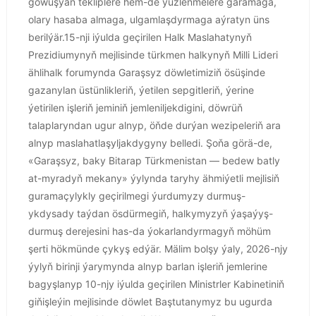
gowuşýan tekliplere hem-de ýüzlenmelere garamaga,
olary hasaba almaga, ulgamlaşdyrmaga aýratyn üns
berilýär.15-nji iýulda geçirilen Halk Maslahatynyň
Prezidiumynyň mejlisinde türkmen halkynyň Milli Lideri
ählihalk forumynda Garaşsyz döwletimiziň ösüşinde
gazanylan üstünlikleriň, ýetilen sepgitleriň, ýerine
ýetirilen işleriň jeminiň jemleniljekdigini, döwrüň
talaplaryndan ugur alnyp, öňde durýan wezipeleriň ara
alnyp maslahatlaşyljakdygyny belledi. Şoňa görä-de,
«Garaşsyz, baky Bitarap Türkmenistan — bedew batly
at-myradyň mekany» ýylynda taryhy ähmiýetli mejlisiň
guramaçylykly geçirilmegi ýurdumyzy durmuş-
ykdysady taýdan ösdürmegiň, halkymyzyň ýaşaýyş-
durmuş derejesini has-da ýokarlandyrmagyň möhüm
şerti hökmünde çykyş edýär. Mälim bolşy ýaly, 2026-njy
ýylyň birinji ýarymynda alnyp barlan işleriň jemlerine
bagyşlanyp 10-njy iýulda geçirilen Ministrler Kabinetiniň
giňişleýin mejlisinde döwlet Baştutanymyz bu ugurda