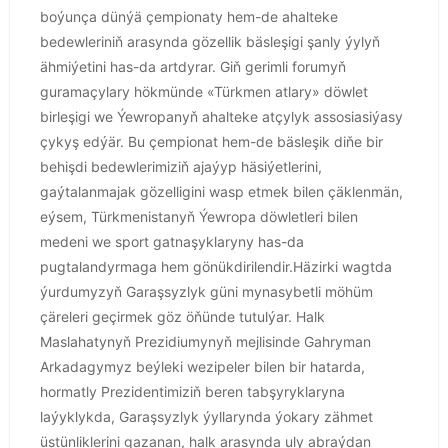
boýunça dünýä çempionaty hem-de ahalteke
bedewleriniň аrаsynda gözellik bäsleşigi şanly ýylyň
ähmiýetini has-da artdyrar. Giň gerimli forumyň
guramaçylary hökmünde «Türkmen atlary» döwlet
birleşigi we Ýewropanyň ahalteke atçylyk assosiasiýasy
çykyş edýär. Bu çempionat hem-de bäsleşik diňe bir
behişdi bedewlerimiziň ajaýyp häsiýetlerini,
gaýtalanmajak gözelligini wasp etmek bilen çäklenmän,
eýsem, Türkmenistanyň Ýewropa döwletleri bilen
medeni we sport gatnaşyklaryny has-da
pugtalandyrmaga hem gönükdirilendir.Häzirki wagtda
ýurdumyzyň Garaşsyzlyk güni mynasybetli möhüm
çäreleri geçirmek göz öňünde tutulýar. Halk
Maslahatynyň Prezidiumynyň mejlisinde Gahryman
Arkadagymyz beýleki wezipeler bilen bir hatarda,
hormatly Prezidentimiziň beren tabşyryklaryna
laýyklykda, Garaşsyzlyk ýyllarynda ýokary zähmet
üstünliklerini gazanan, halk arasynda uly abraýdan