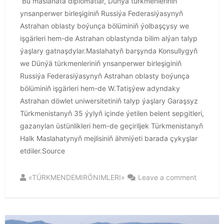
Bu maslahata diplomatlar, Dünýä türkmenleriniň
ynsanperwer birleşiginiň Russiýa Federasiýasynyň
Astrahan oblasty boýunça bölüminiň ýolbaşçysy we
işgärleri hem-de Astrahan oblastynda bilim alýan talyp
ýaşlary gatnaşdylar.Maslahatyň barşynda Konsullygyň
we Dünýä türkmenleriniň ynsanperwer birleşiginiň
Russiýa Federasiýasynyň Astrahan oblasty boýunça
bölüminiň işgärleri hem-de W.Tatişýew adyndaky
Astrahan döwlet uniwersitetiniň talyp ýaşlary Garaşsyz
Türkmenistanyň 35 ýylyň içinde ýetilen belent sepgitleri,
gazanylan üstünlikleri hem-de geçiriljek Türkmenistanyň
Halk Maslahatynyň mejlisiniň ähmiýeti barada çykyşlar
etdiler.Source
«TÜRKMENDEMIRÖNIMLERI»
Leave a comment