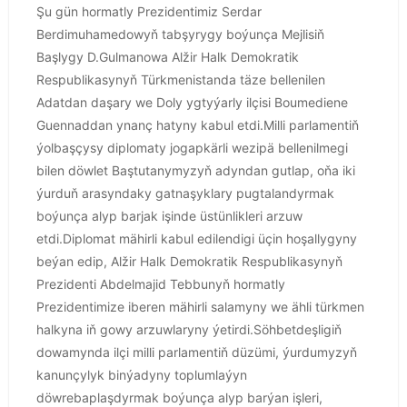
Şu gün hormatly Prezidentimiz Serdar
Berdimuhamedowyň tabşyrygy boýunça Mejlisiň
Başlygy D.Gulmanowa Alžir Halk Demokratik
Respublikasynyň Türkmenistanda täze bellenilen
Adatdan daşary we Doly ygtyýarly ilçisi Boumediene
Guennaddan ynanç hatyny kabul etdi.Milli parlamentiň
ýolbaşçysy diplomaty jogapkärli wezipä bellenilmegi
bilen döwlet Baştutanymyzyň adyndan gutlap, oňa iki
ýurduň arasyndaky gatnaşyklary pugtalandyrmak
boýunça alyp barjak işinde üstünlikleri arzuw
etdi.Diplomat mähirli kabul edilendigi üçin hoşallygyny
beýan edip, Alžir Halk Demokratik Respublikasynyň
Prezidenti Abdelmajid Tebbunyň hormatly
Prezidentimize iberen mähirli salamyny we ähli türkmen
halkyna iň gowy arzuwlaryny ýetirdi.Söhbetdeşligiň
dowamynda ilçi milli parlamentiň düzümi, ýurdumyzyň
kanunçylyk binýadyny toplumlaýyn
döwrebaplaşdyrmak boýunça alyp barýan işleri,