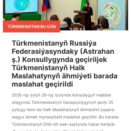
TÜRKMENISTAN BU GÜN
Türkmenistanyň Russiýa
Federasiýasyndaky (Astrahan
ş.) Konsullygynda geçiriljek
Türkmenistanyň Halk
Maslahatynyň ähmiýeti barada
maslahat geçirildi
2026-njy ýylyň 29-njy iýulynda Konsullygyň mejlisler
otagynda Türkmenistanyň Garaşsyzlygynyň şanly 35
ýyllygy hem-de Halk Maslahatynyň ähmiýetini ýaşlara
wagyz etmek mynasybetli maslahat geçirildi. Bu barada
Türkmenistanyň DIM-niň web-saýtynda habar berilýär.