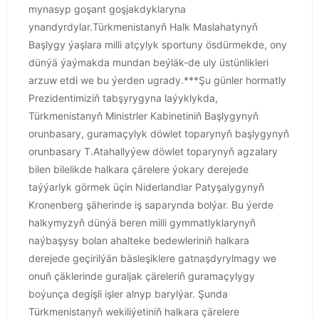
mynasyp goşant goşjakdyklaryna
ynandyrdylar.Türkmenistanyň Halk Maslahatynyň
Başlygy ýaşlara milli atçylyk sportuny ösdürmekde, ony
dünýä ýaýmakda mundan beýläk-de uly üstünlikleri
arzuw etdi we bu ýerden ugrady.***Şu günler hormatly
Prezidentimiziň tabşyrygyna laýyklykda,
Türkmenistanyň Ministrler Kabinetiniň Başlygynyň
orunbasary, guramaçylyk döwlet toparynyň başlygynyň
orunbasary T.Atahallyýew döwlet toparynyň agzalary
bilen bilelikde halkara çärelere ýokary derejede
taýýarlyk görmek üçin Niderlandlar Patyşalygynyň
Kronenberg şäherinde iş saparynda bolýar. Bu ýerde
halkymyzyň dünýä beren milli gymmatlyklarynyň
naýbaşysy bolan ahalteke bedewleriniň halkara
derejede geçirilýän bäsleşiklere gatnaşdyrylmagy we
onuň çäklerinde guraljak çäreleriň guramaçylygy
boýunça degişli işler alnyp barylýar. Şunda
Türkmenistanyň wekiliýetiniň halkara çärelere