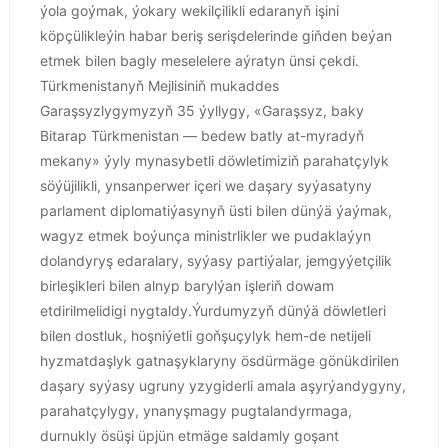
ýola goýmak, ýokary wekilçilikli edaranyň işini
köpçülikleýin habar beriş serişdelerinde giňden beýan
etmek bilen bagly meselelere aýratyn ünsi çekdi.
Türkmenistanyň Mejlisiniň mukaddes
Garaşsyzlygymyzyň 35 ýyllygy, «Garaşsyz, baky
Bitarap Türkmenistan — bedew batly at-myradyň
mekany» ýyly mynasybetli döwletimiziň parahatçylyk
söýüjilikli, ynsanperwer içeri we daşary syýasatyny
parlament diplomatiýasynyň üsti bilen dünýä ýaýmak,
wagyz etmek boýunça ministrlikler we pudaklaýyn
dolandyryş edaralary, syýasy partiýalar, jemgyýetçilik
birleşikleri bilen alnyp barylýan işleriň dowam
etdirilmelidigi nygtaldy.Ýurdumyzyň dünýä döwletleri
bilen dostluk, hoşniýetli goňşuçylyk hem-de netijeli
hyzmatdaşlyk gatnaşyklaryny ösdürmäge gönükdirilen
daşary syýasy ugruny yzygiderli amala aşyrýandygyny,
parahatçylygy, ynanyşmagy pugtalandyrmaga,
durnukly ösüşi üpjün etmäge saldamly goşant