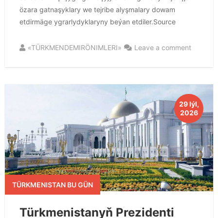
özara gatnaşyklary we tejribe alyşmalary dowam
etdirmäge ygrarlydyklaryny beýan etdiler.Source
«TÜRKMENDEMIRÖNIMLERI»
Leave a comment
29 Iýl,
2026
TÜRKMENISTAN BU GÜN
Türkmenistanyň Prezidenti