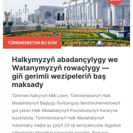
TÜRKMENISTAN BU GÜN
Halkymyzyň abadançylygy we
Watanymyzyň rowaçlygy —
giň gerimli wezipeleriň baş
maksady
Türkmen halkynyň Milli Lideri, Türkmenistanyň Halk
Maslahatynyň Başlygy Gurbanguly Berdimuhamedowyň
gol çeken Halk Maslahatynyň Prezidiumynyň Kararyna
laýyklykda, Türkmenistanyň Halk Maslahatynyň
nobatdaky mejlisi şu ýylyň 23-nji sentýabrynda Aşgabat
şäherindäki Maslahat köşgünde geçiriler. Berkarar