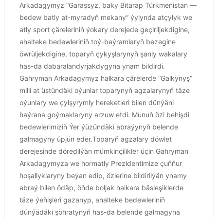
Arkadagymyz “Garaşsyz, baky Bitarap Türkmenistan —
bedew batly at-myradyň mekany” ýylynda atçylyk we
atly sport çäreleriniň ýokary derejede geçiriljekdigine,
ahalteke bedewleriniň toý-baýramlaryň bezegine
öwrüljekdigine, toparyň çykyşlarynyň şanly wakalary
has-da dabaralandyrjakdygyna ynam bildirdi.
Gahryman Arkadagymyz halkara çärelerde “Galkynyş”
milli at üstündäki oýunlar toparynyň agzalarynyň täze
oýunlary we çylşyrymly hereketleri bilen dünýäni
haýrana goýmaklaryny arzuw etdi. Munuň özi behişdi
bedewlerimiziň Ýer ýüzündäki abraýynyň belende
galmagyny üpjün eder.Toparyň agzalary döwlet
derejesinde döredilýän mümkinçilikler üçin Gahryman
Arkadagymyza we hormatly Prezidentimize çuňňur
hoşallyklaryny beýan edip, özlerine bildirilýän ynamy
abraý bilen ödäp, öňde boljak halkara bäsleşiklerde
täze ýeňişleri gazanyp, ahalteke bedewleriniň
dünýädäki şöhratynyň has-da belende galmagyna