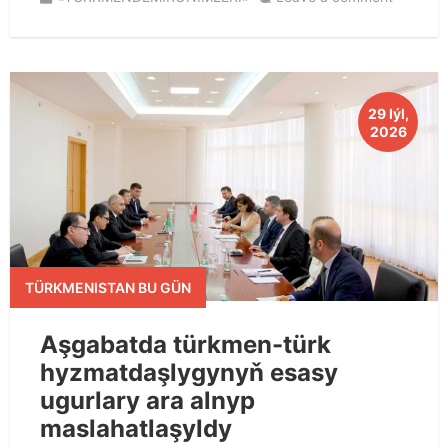
29 Iýl,
2026
TÜRKMENISTAN BU GÜN
Aşgabatda türkmen-türk
hyzmatdaşlygynyň esasy
ugurlary ara alnyp
maslahatlaşyldy