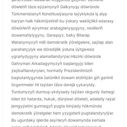
döwletiň täze eýýamynyň Galkynyşy döwründe
Türkmenistanyň Konstitusiýasyna laýyklykda iş alyp
barýan halk häkimiýetiniň bu ýokary wekilçilikli edarasy
döwürleriň aýrylmaz arabaglanyşygyny, nesilleriň
dowamatlylygyny, Garaşsyz, baky Bitarap
Watanymyzyň milli demokratik ýörelgelere, saýlap alan
parahatçylyk we döredijilik ýoluna üýtgewsiz
ygrarlydygyny alamatlandyrýar.Häzirki döwürde
Gahryman Arkadagymyzyň başlangyjy bilen
ýaýbaňlandyrylan, hormatly Prezidentimiziň
baştutanlygynda üstünlikli dowam etdirilýän giň gerimli
özgertmeler hil taýdan täze derejä çykaryldy.
Ýurdumyzyň durmuş-ykdysady taýdan okgunly ösmegi
bilen bir hatarda, hukuk, dünýewi döwleti, adalatly raýat
jemgyýetini gurmagyň pugta binýady hökmünde
demokratik ýörelgeler hem yzygiderli pugtalandyrylýar.
Bu ugurdaky işlerde asyrlaryň dowamynda kemala