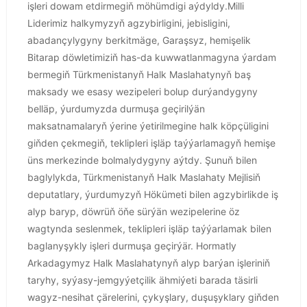
işleri dowam etdirmegiň möhümdigi aýdyldy.Milli
Liderimiz halkymyzyň agzybirligini, jebisligini,
abadançylygyny berkitmäge, Garaşsyz, hemişelik
Bitarap döwletimiziň has-da kuwwatlanmagyna ýardam
bermegiň Türkmenistanyň Halk Maslahatynyň baş
maksady we esasy wezipeleri bolup durýandygyny
belläp, ýurdumyzda durmuşa geçirilýän
maksatnamalaryň ýerine ýetirilmegine halk köpçüligini
giňden çekmegiň, teklipleri işläp taýýarlamagyň hemişe
üns merkezinde bolmalydygyny aýtdy. Şunuň bilen
baglylykda, Türkmenistanyň Halk Maslahaty Mejlisiň
deputatlary, ýurdumyzyň Hökümeti bilen agzybirlikde iş
alyp baryp, döwrüň öňe sürýän wezipelerine öz
wagtynda seslenmek, teklipleri işläp taýýarlamak bilen
baglanyşykly işleri durmuşa geçirýär. Hormatly
Arkadagymyz Halk Maslahatynyň alyp barýan işleriniň
taryhy, syýasy-jemgyýetçilik ähmiýeti barada täsirli
wagyz-nesihat çärelerini, çykyşlary, duşuşyklary giňden