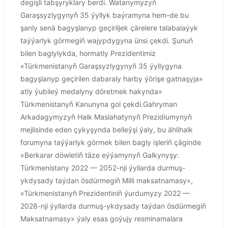
degişli tabşyryklary berdi. Watanymyzyň
Garaşsyzlygynyň 35 ýyllyk baýramyna hem-de bu
şanly senä bagyşlanyp geçiriljek çärelere talabalaýyk
taýýarlyk görmegiň wajypdygyna ünsi çekdi. Şunuň
bilen baglylykda, hormatly Prezidentimiz
«Türkmenistanyň Garaşsyzlygynyň 35 ýyllygyna
bagyşlanyp geçirilen dabaraly harby ýörişe gatnaşyja»
atly ýubileý medalyny döretmek hakynda»
Türkmenistanyň Kanunyna gol çekdi.Gahryman
Arkadagymyzyň Halk Maslahatynyň Prezidiumynyň
mejlisinde eden çykyşynda belleýşi ýaly, bu ählihalk
forumyna taýýarlyk görmek bilen bagly işleriň çäginde
«Berkarar döwletiň täze eýýamynyň Galkynyşy:
Türkmenistany 2022 — 2052-nji ýyllarda durmuş-
ykdysady taýdan ösdürmegiň Milli maksatnamasy»,
«Türkmenistanyň Prezidentiniň ýurdumyzy 2022 —
2028-nji ýyllarda durmuş-ykdysady taýdan ösdürmegiň
Maksatnamasy» ýaly esas goýujy resminamalara