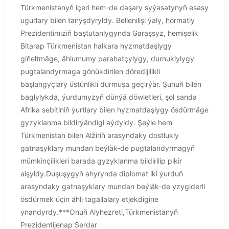
Türkmenistanyň içeri hem-de daşary syýasatynyň esasy
ugurlary bilen tanyşdyryldy. Bellenilişi ýaly, hormatly
Prezidentimiziň baştutanlygynda Garaşsyz, hemişelik
Bitarap Türkmenistan halkara hyzmatdaşlygy
giňeltmäge, ählumumy parahatçylygy, durnuklylygy
pugtalandyrmaga gönükdirilen döredijilikli
başlangyçlary üstünlikli durmuşa geçirýär. Şunuň bilen
baglylykda, ýurdumyzyň dünýä döwletleri, şol sanda
Afrika sebitiniň ýurtlary bilen hyzmatdaşlygy ösdürmäge
gyzyklanma bildirýändigi aýdyldy. Şeýle hem
Türkmenistan bilen Alžiriň arasyndaky dostlukly
gatnaşyklary mundan beýläk-de pugtalandyrmagyň
mümkinçilikleri barada gyzyklanma bildirilip pikir
alşyldy.Duşuşygyň ahyrynda diplomat iki ýurduň
arasyndaky gatnaşyklary mundan beýläk-de yzygiderli
ösdürmek üçin ähli tagallalary etjekdigine
ynandyrdy.***Onuň Alyhezreti,Türkmenistanyň
Prezidentijenap Serdar