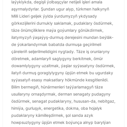
laýyklykda, degişli ýolbaşçylar netijeli işleri amala
aşyrmalydyrlar. Şundan ugur alyp, türkmen halkynyň
Milli Lideri geljek ýylda ýurdumyzyň ykdysady
görkezijilerini durnukly saklamak, pudaklary ösdürmek,
täze önümçiliklere maýa goýumlary gönükdirmek,
ilatymyzyň ýaşaýyş-durmuş derejesini mundan beýläk-
de ýokarlandyrmak babatda durmuşa geçirilmeli
çäreleriň seljerilmelidigini nygtady. Täze iş orunlaryny
döretmek, adamlaryň saglygyny berkitmek, ömür
dowamlylygyny uzaltmak, ýaşlar syýasatyny ösdürmek,
ilatyň durmuş goraglylygyny üpjün etmek bu ugurdaky
syýasatyň esasy maksatlary hökmünde kesgitlenildi.
Bilim bermegiň, hünärmenleri taýýarlamagyň täze
usullaryny ornaşdyrmak, derman senagaty pudagyny
ösdürmek, senagat pudaklaryny, hususan-da, nebitgaz,
himiýa, gurluşyk, energetika, dokma, oba hojalyk
pudaklaryny kämilleşdirmek, şol sanda azyk
howpsuzlygyny üpjün etmek boýunça alnyp barylýan