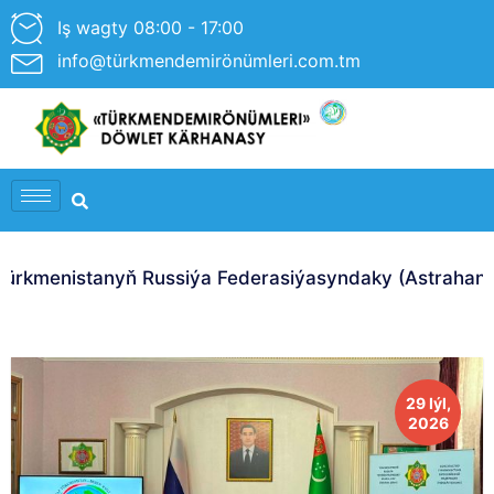
Iş wagty 08:00 - 17:00
info@türkmendemirönümleri.com.tm
rkmenistanyň Russiýa Federasiýasyndaky (Astrahan Ş.)
29 Iýl,
2026