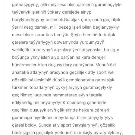
gatnaşygyny, ähli meýilleşdirilen çäreleriň guramaçylyk-
taýýarlyk işleriniň ýokary derejede alnyp
barylýandygyny bellemeli.Guraljak çäre, onuň geçiriljek
ýerini kesgitlemek, milli bezeg işleri bilen baglanyşykly
meselelere zerur üns berilýär. Şeýle hem öňde boljak
çärelere taýýarlygyň dowamynda ýurdumyzyň
wekilçilikli toparynyň agzalary ýerli atşynaslar, bu ugur
boýunça ylmy işleri alyp barýan halkara derejeli
hünärmenler bilen duşuşyklary guraýarlar. Munuň özi
ahalteke atlarynyň arasynda geçiriljek atly sport we
gözellik bäsleşiginiň dünýä çempionatyna gatnaşjak
türkmen toparlarynyň çykyşlarynyň guramaçylykly
geçirilmegi ugrunda hemmetaraplaýyn tagalla
edilýändiginiň beýanydyr.Kronenberg şäherinde
geçirilen duşuşyklaryň çäklerinde halkara çäreleri
guramaga niýetlenen meýdança bilen tanyşdyrylyş
çäresi boldy. Şunda atly sport ýaryşlarynyň, gözellik
bäsleşiginiň geçiriljek ýerleriniň özboluşly aýratynlyklary,