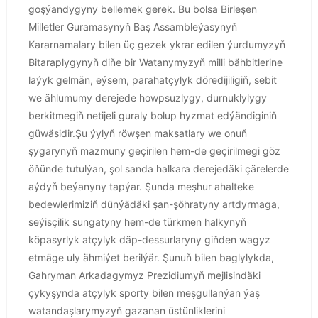
goşýandygyny bellemek gerek. Bu bolsa Birleşen
Milletler Guramasynyň Baş Assambleýasynyň
Kararnamalary bilen üç gezek ykrar edilen ýurdumyzyň
Bitaraplygynyň diňe bir Watanymyzyň milli bähbitlerine
laýyk gelmän, eýsem, parahatçylyk döredijiligiň, sebit
we ählumumy derejede howpsuzlygy, durnuklylygy
berkitmegiň netijeli guraly bolup hyzmat edýändiginiň
güwäsidir.Şu ýylyň röwşen maksatlary we onuň
şygarynyň mazmuny geçirilen hem-de geçirilmegi göz
öňünde tutulýan, şol sanda halkara derejedäki çärelerde
aýdyň beýanyny tapýar. Şunda meşhur ahalteke
bedewlerimiziň dünýädäki şan-şöhratyny artdyrmaga,
seýisçilik sungatyny hem-de türkmen halkynyň
köpasyrlyk atçylyk däp-dessurlaryny giňden wagyz
etmäge uly ähmiýet berilýär. Şunuň bilen baglylykda,
Gahryman Arkadagymyz Prezidiumyň mejlisindäki
çykyşynda atçylyk sporty bilen meşgullanýan ýaş
watandaşlarymyzyň gazanan üstünliklerini