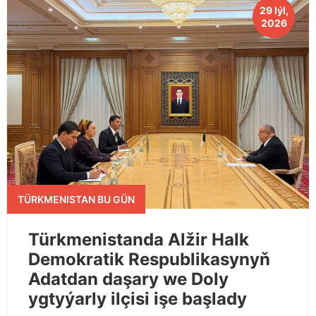
29 Iýl,
2026
TÜRKMENISTAN BU GÜN
Türkmenistanda Alžir Halk
Demokratik Respublikasynyň
Adatdan daşary we Doly
ygtyýarly ilçisi işe başlady