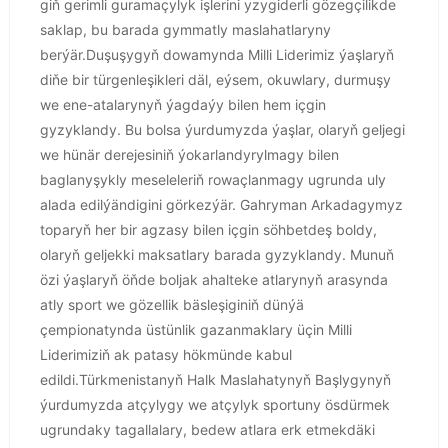
giň gerimli guramaçylyk işlerini yzygiderli gözegçilikde
saklap, bu barada gymmatly maslahatlaryny
berýär.Duşuşygyň dowamynda Milli Liderimiz ýaşlaryň
diňe bir türgenleşikleri däl, eýsem, okuwlary, durmuşy
we ene-atalarynyň ýagdaýy bilen hem içgin
gyzyklandy. Bu bolsa ýurdumyzda ýaşlar, olaryň geljegi
we hünär derejesiniň ýokarlandyrylmagy bilen
baglanyşykly meseleleriň rowaçlanmagy ugrunda uly
alada edilýändigini görkezýär. Gahryman Arkadagymyz
toparyň her bir agzasy bilen içgin söhbetdeş boldy,
olaryň geljekki maksatlary barada gyzyklandy. Munuň
özi ýaşlaryň öňde boljak ahalteke atlarynyň arasynda
atly sport we gözellik bäsleşiginiň dünýä
çempionatynda üstünlik gazanmaklary üçin Milli
Liderimiziň ak patasy hökmünde kabul
edildi.Türkmenistanyň Halk Maslahatynyň Başlygynyň
ýurdumyzda atçylygy we atçylyk sportuny ösdürmek
ugrundaky tagallalary, bedew atlara erk etmekdäki