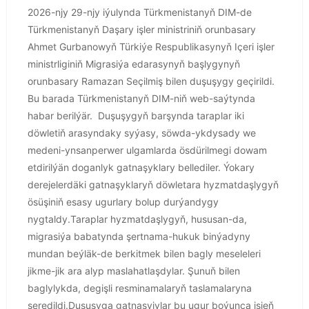
2026-njy 29-njy iýulynda Türkmenistanyň DIM-de
Türkmenistanyň Daşary işler ministriniň orunbasary
Ahmet Gurbanowyň Türkiýe Respublikasynyň Içeri işler
ministrliginiň Migrasiýa edarasynyň başlygynyň
orunbasary Ramazan Seçilmiş bilen duşuşygy geçirildi.
Bu barada Türkmenistanyň DIM-niň web-saýtynda
habar berilýär. Duşuşygyň barşynda taraplar iki
döwletiň arasyndaky syýasy, söwda-ykdysady we
medeni-ynsanperwer ulgamlarda ösdürilmegi dowam
etdirilýän doganlyk gatnaşyklary bellediler. Ýokary
derejelerdäki gatnaşyklaryň döwletara hyzmatdaşlygyň
ösüşiniň esasy ugurlary bolup durýandygy
nygtaldy.Taraplar hyzmatdaşlygyň, hususan-da,
migrasiýa babatynda şertnama-hukuk binýadyny
mundan beýläk-de berkitmek bilen bagly meseleleri
jikme-jik ara alyp maslahatlaşdylar. Şunuň bilen
baglylykda, degişli resminamalaryň taslamalaryna
seredildi.Duşuşyga gatnaşyjylar bu ugur boýunça işjeň