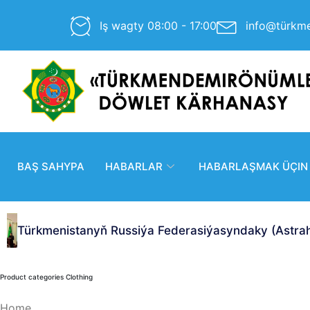
Iş wagty 08:00 - 17:00
info@türkm
BAŞ SAHYPA
HABARLAR
HABARLAŞMAK ÜÇIN
Türkmenistanyň Russiýa Federasiýasyndaky (Astraha
Product categories Clothing
Home