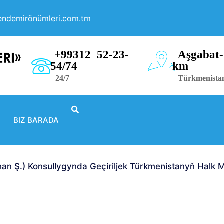
endemirönümleri.com.tm
+99312 52-23-
Aşgabat-
54/74
km
24/7
Türkmenista
BIZ BARADA
n Ş.) Konsullygynda Geçiriljek Türkmenistanyň Halk M