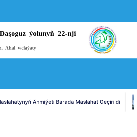
Daşoguz ýolunyň 22-nji
n, Ahal welaýaty
aslahatynyň Ähmiýeti Barada Maslahat Geçirildi