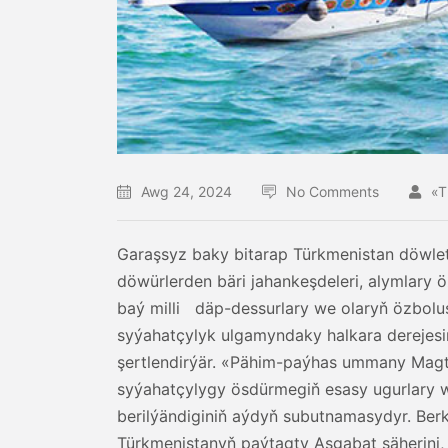
Awg 24, 2024
No Comments
«
Garaşsyz baky bitarap Türkmenistan döwletim
döwürlerden bäri jahankeşdeleri, alymlary
baý milli däp-dessurlary we olaryň özbol
syýahatçylyk ulgamyndaky halkara derejes
şertlendirýär. «Pähim-paýhas ummany Magt
syýahatçylygy ösdürmegiň esasy ugurlary w
berilýändiginiň aýdyň subutnamasydyr. Be
Türkmenistanyň paýtagty Aşgabat şäherini, s