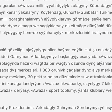
 gurulan «Awaza» milli syýahatçylyk zolagyny, Köpetdagyň 
ň kenar ýakalaryny, Köýtendag, Günorta-Günbatar Türkmeni
 goraghanalarynyň ajýyplyklaryny görmäge, şeýle hem Ar
nda dynç almaga we saglyklaryny dikeltmäge dünýäniň dürl
iň ulydygyny hem-de syýahatçylyk merkezleriniň arasynda
niň gözelligi, ajaýyplygy bilen haýran edýär. Hut şu nukd
Lideri Gahryman Arkadagymyz başlangyjy esasynda «Awaza» 
 zolagynda häzirki wagtda bir wagtyň özünde dynç alýanla
sagaldyş merkezleri, 1 380 orunlyk çagalar dynç alyş merkez
umumy meýdany 30 gektar bolan düzüminde suw attraksionlar
erini kanagatlandyrýan «Awaza» akwaparky, uzynlygy 7 kilo
Awaza» derýasy, «Awaza» sport toplumy, ýahta klublary we
atly Prezidentimiz Arkadagly Gahryman Serdarymyzyň asyll