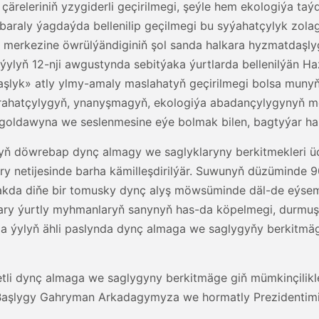
 çäreleriniň yzygiderli geçirilmegi, şeýle hem ekologiýa t
dabaraly ýagdaýda bellenilip geçilmegi bu syýahatçylyk zola
iri merkezine öwrülýändiginiň şol sanda halkara hyzmatdaşl
ylyň 12-nji awgustynda sebitýaka ýurtlarda bellenilýän Ha
aşlyk» atly ylmy-amaly maslahatyň geçirilmegi bolsa mun
parahatçylygyň, ynanyşmagyň, ekologiýa abadançylygyny
ň goldawyna we seslenmesine eýe bolmak bilen, bagtyýar h
yň döwrebap dynç almagy we saglyklaryny berkitmekleri ü
netijesinde barha kämilleşdirilýär. Suwunyň düzüminde 9
lakda diňe bir tomusky dynç alyş möwsüminde däl-de eýsem
ary ýurtly myhmanlaryň sanynyň has-da köpelmegi, durmuşa g
a ýylyň ähli paslynda dynç almaga we saglygyňy berkitmäge
i dynç almaga we saglygyny berkitmäge giň mümkinçilikler
ň Başlygy Gahryman Arkadagymyza we hormatly Prezidenti