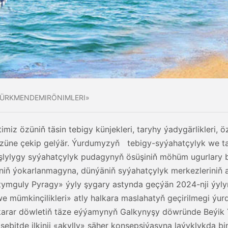
TÜRKMENDEMIRÖNIMLERI»
iz özüniň täsin tebigy künjekleri, taryhy ýadygärlikleri, ö
 özüne çekip gelýär. Ýurdumyzyň tebigy-syýahatçylyk we t
uşlylygy syýahatçylyk pudagynyň ösüşiniň möhüm ugurlary 
iniň ýokarlanmagyna, dünýäniň syýahatçylyk merkezleriniň
ymguly Pyragy» ýyly şygary astynda geçýän 2024-nji ýyl
e mümkinçilikleri» atly halkara maslahatyň geçirilmegi ý
rkarar döwletiň täze eýýamynyň Galkynyşy döwründe Beýik 
ebitde ilkinji «akylly» şäher konsepsiýasyna laýyklykda bi