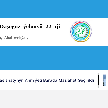
Daşoguz ýolunyň 22-nji
n, Ahal welaýaty
lahatynyň Ähmiýeti Barada Maslahat Geçirildi