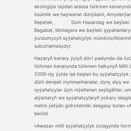
ekologiýa taýdan arassa türkmen kenarynda
ösümlik we haýwanat dünýäsini, Amyderýany
Repetek, Sünt-Hasardag we beýleki milli
Bagabat, Mollagara we beýleki şypahanlary
ýurdumyzyň syýahatçylyk mümkinçiliklerin
subutnamasydyr.
Hazaryň kenary ýylyň dört paslynda-da özü
türkmen kenarynda türkmen halkynyň Milli 
2009-njy ýylda işe başlan bu syýahatçylyk
dürli derejeli myhmanhanalar, dynç alyş we 
syýahatçylar üçin niýetlenen seýilgähler, 
alýanlaryň we syýahatçylaryň ýokary islegl
metre ýetýän gidrotehniki desgasy bolan «
berildi.
«Awaza» milli syýahatçylyk zolagynda horm