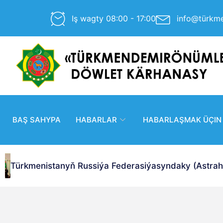
Iş wagty 08:00 - 17:00
info@türkm
BAŞ SAHYPA
HABARLAR
HABARLAŞMAK ÜÇIN
Türkmenistanyň Russiýa Federasiýasyndaky (Astrahan