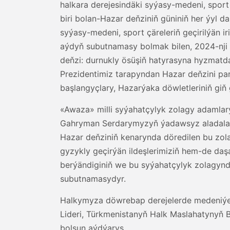
halkara derejesindäki syýasy-medeni, sport
biri bolan-Hazar deňziniň güniniň her ýyl 
syýasy-medeni, sport çäreleriň geçirilýän 
aýdyň subutnamasy bolmak bilen, 2024-nji ý
deňzi: durnukly ösüşiň hatyrasyna hyzmatd
Prezidentimiz tarapyndan Hazar deňzini 
başlangyçlary, Hazarýaka döwletleriniň gi
«Awaza» milli syýahatçylyk zolagy adamlar
Gahryman Serdarymyzyň ýadawsyz aladalary 
Hazar deňziniň kenarynda döredilen bu zo
gyzykly geçirýän ildeşlerimiziň hem-de daş
berýändiginiň we bu syýahatçylyk zolagynd
subutnamasydyr.
Halkymyza döwrebap derejelerde medeniýetl
Lideri, Türkmenistanyň Halk Maslahatyny
bolsun aýdýarys.