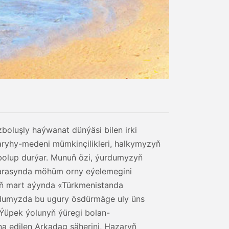
zboluşly haýwanat dünýäsi bilen irki
aryhy-medeni mümkinçilikleri, halkymyzyň
bolup durýar. Munuň özi, ýurdumyzyň
 arasynda möhüm orny eýelemegini
yň mart aýynda «Türkmenistanda
urdumyzda bu ugury ösdürmäge uly üns
Ýüpek ýolunyň ýüregi bolan-
na edilen Arkadag şäherini, Hazaryň