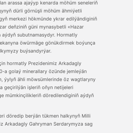
aýdan arassa ajaýyp kenarda möhüm seneleriň
gynyň dürli görnüşli möhüm ähmiýetli
ygyň merkezi hökmünde ykrar edilýändiginiň
zar deňziniň güni mynasybetli «Hazar
yň aýdyň subutnamasydyr. Hormatly
ň mekanyna öwürmäge gönükdirmek boýunça
alkymyzy buýsandyrýar.
çin hormatly Prezidenimiz Arkadagly
0-a golaý minerallary özünde jemleýän
, ýylyň ähli möwsümlerinde öz wagtlaryny
eçirilýän işleriň oňyn netijeleri
 mümkinçilikleriň döredilendiginiň aýdyň
i döredip berýän tükmen halkynyň Milli
miz Arkadagly Gahryman Serdarymyza sag