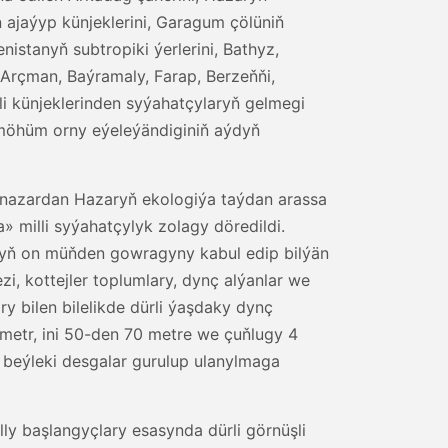
ajaýyp künjeklerini, Garagum çölüniň
stanyň subtropiki ýerlerini, Bathyz,
çman, Baýramaly, Farap, Berzeňňi,
i künjeklerinden syýahatçylaryň gelmegi
 möhüm orny eýeleýändiginiň aýdyň
aýnazardan Hazaryň ekologiýa taýdan arassa
milli syýahatçylyk zolagy döredildi.
ryň on müňden gowragyny kabul edip bilýän
i, kottejler toplumlary, dynç alýanlar we
y bilen bilelikde dürli ýaşdaky dynç
metr, ini 50-den 70 metre we çuňlugy 4
 beýleki desgalar gurulup ulanylmaga
y başlangyçlary esasynda dürli görnüşli