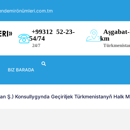
endemirönümleri.com.tm
+99312 52-23-
Aşgabat-
54/74
km
24/7
Türkmenista
BIZ BARADA
 Ş.) Konsullygynda Geçiriljek Türkmenistanyň Halk Mas