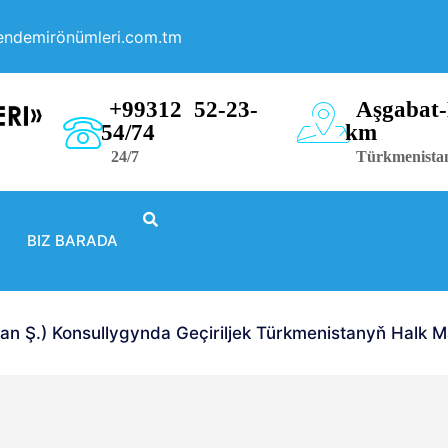
endemirönümleri.com.tm
+99312 52-23-
Aşgabat-
54/74
km
24/7
Türkmenista
BIZ BARADA
 Ş.) Konsullygynda Geçiriljek Türkmenistanyň Halk Ma