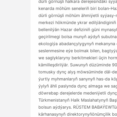
dürli görnüşli halkara derejesindäki sy
kenarda möhüm seneleriň biri bolan-Haz
dürli görnüşli möhüm ähmiýetli syýasy-m
merkezi hökmünde ykrar edilýändiginiň
bellenilýän Hazar deňziniň güni mynasy
geçirilmegi bolsa munyň aýdyň subutna
ekologiýa abadançylygynyň mekanyna 
seslenmesine eýe bolmak bilen, bagty
we saglyklaryny berkitmekleri üçin ho
kämilleşdirilýär. Suwunyň düzüminde 90
tomusky dynç alyş möwsüminde däl-de e
ýurtly myhmanlaryň sanynyň has-da köpe
ýylyň ähli paslynda dynç almaga we sa
döwrebap derejelerde medeniýetli dynç 
Türkmenistanyň Halk Maslahatynyň Ba
bolsun aýdýarys. RÜSTEM BABAÝEWTürkm
kärhanasynyň direktorynyňönümçilik b