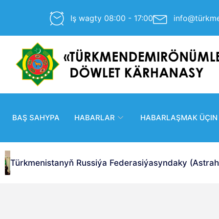
Iş wagty 08:00 - 17:00
info@türkm
BAŞ SAHYPA
HABARLAR
HABARLAŞMAK ÜÇIN
Türkmenistanyň Russiýa Federasiýasyndaky (Astrahan