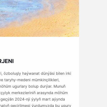
JENI
i, özboluşly haýwanat dünýäsi bilen irki
e taryhy-medeni mümkinçilikleri,
möhüm ugurlary bolup durýar. Munuň
tçylyk merkezleriniň arasynda möhüm
 geçýän 2024-nji ýylyň mart aýynda
ahatyň geçirilmegi ýurdumyzda bu ugury