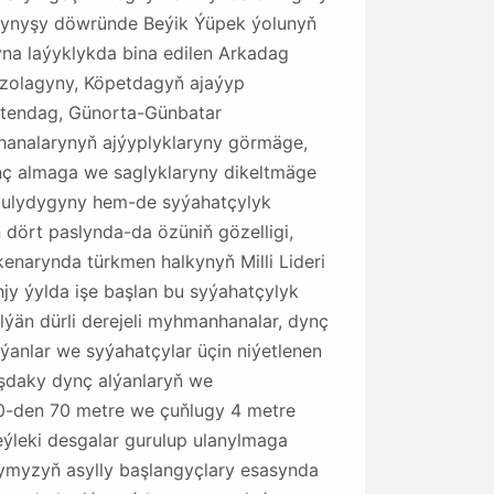
lkynyşy döwründe Beýik Ýüpek ýolunyň
yna laýyklykda bina edilen Arkadag
 zolagyny, Köpetdagyň ajaýyp
ýtendag, Günorta-Günbatar
analarynyň ajýyplyklaryny görmäge,
nç almaga we saglyklaryny dikeltmäge
ň ulydygyny hem-de syýahatçylyk
dört paslynda-da özüniň gözelligi,
enarynda türkmen halkynyň Milli Lideri
y ýylda işe başlan bu syýahatçylyk
ýän dürli derejeli myhmanhanalar, dynç
lýanlar we syýahatçylar üçin niýetlenen
aşdaky dynç alýanlaryň we
50-den 70 metre we çuňlugy 4 metre
ýleki desgalar gurulup ulanylmaga
rymyzyň asylly başlangyçlary esasynda