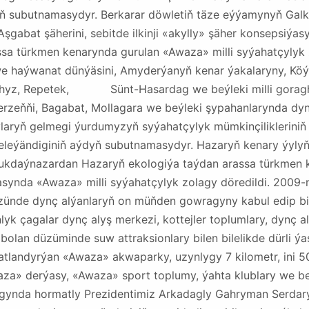
dyň subutnamasydyr. Berkarar döwletiň täze eýýamynyň Ga
gabat şäherini, sebitde ilkinji «akylly» şäher konsepsiýas
assa türkmen kenarynda gurulan «Awaza» milli syýahatçylyk
 we haýwanat dünýäsini, Amyderýanyň kenar ýakalaryny, Kö
 Bathyz, Repetek, Sünt-Hasardag we beýleki milli goragh
erzeňňi, Bagabat, Mollagara we beýleki şypahanlarynda dy
çylaryň gelmegi ýurdumyzyň syýahatçylyk mümkinçiliklerini
leýändiginiň aýdyň subutnamasydyr. Hazaryň kenary ýylyň 
nukdaýnazardan Hazaryň ekologiýa taýdan arassa türkmen k
nda «Awaza» milli syýahatçylyk zolagy döredildi. 2009-nj
zünde dynç alýanlaryň on müňden gowragyny kabul edip bil
lyk çagalar dynç alyş merkezi, kottejler toplumlary, dynç a
olan düzüminde suw attraksionlary bilen bilelikde dürli ý
gatlandyrýan «Awaza» akwaparky, uzynlygy 7 kilometr, ini 
aza» derýasy, «Awaza» sport toplumy, ýahta klublary we be
olagynda hormatly Prezidentimiz Arkadagly Gahryman Serda