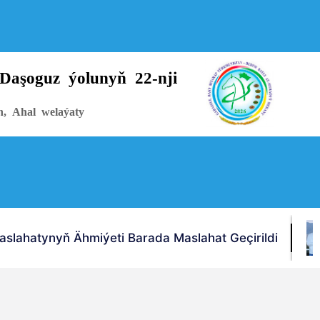
Daşoguz ýolunyň 22-nji
n, Ahal welaýaty
slahatynyň Ähmiýeti Barada Maslahat Geçirildi