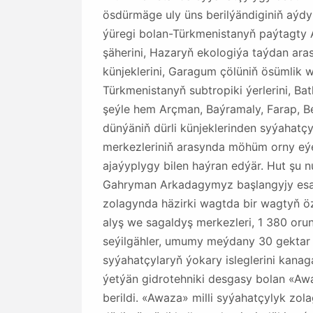
ösdürmäge uly üns berilýändiginiň aý
ýüregi bolan-Türkmenistanyň paýtagty Aş
şäherini, Hazaryň ekologiýa taýdan ar
künjeklerini, Garagum çölüniň ösümlik
Türkmenistanyň subtropiki ýerlerini,
şeýle hem Arçman, Baýramaly, Farap, B
dünýäniň dürli künjeklerinden syýahat
merkezleriniň arasynda möhüm orny eýe
ajaýyplygy bilen haýran edýär. Hut şu 
Gahryman Arkadagymyz başlangyjy esasy
zolagynda häzirki wagtda bir wagtyň ö
alyş we sagaldyş merkezleri, 1 380 orun
seýilgähler, umumy meýdany 30 gektar b
syýahatçylaryň ýokary isleglerini kana
ýetýän gidrotehniki desgasy bolan «Aw
berildi. «Awaza» milli syýahatçylyk z