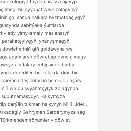
 hem ekologiýa taýdan arassa ajaýyp
geçilmegi bu syýahatçylyk zolagynyň
giniň şol sanda halkara hyzmatdaşlygyň
gustynda sebitýaka ýurtlarda
lyk» atly ylmy-amaly maslahatyň
i parahatçylygyň, ynanyşmagyň,
döwletleriniň giň goldawyna we
zolagy adamlaryň döwrebap dynç almagy
wsyz aladalary netijesinde barha
ynda döredilen bu zolakda diňe bir
çirýän ildeşlerimiziň hem-de daşary
iginiň we bu syýahatçylyk zolagynda
yň subutnamasydyr. Halkymyza
p berýän tükmen halkynyň Milli Lideri,
 Arkadagly Gahryman Serdarymyza sag
«Türkmendemirönümleri» döwlet