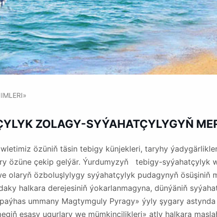
IMLERI»
TÇYLYK ZOLAGY-SYÝAHATÇYLYGYŇ MER
etimiz özüniň täsin tebigy künjekleri, taryhy ýadygärlikler
ary özüne çekip gelýär. Ýurdumyzyň tebigy-syýahatçylyk w
e olaryň özboluşlylygy syýahatçylyk pudagynyň ösüşiniň 
aky halkara derejesiniň ýokarlanmagyna, dünýäniň syýaha
im-paýhas ummany Magtymguly Pyragy» ýyly şygary astynda
giň esasy ugurlary we mümkinçilikleri» atly halkara masl