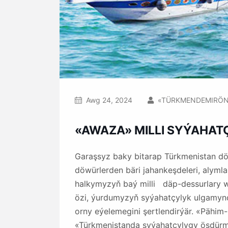
Awg 24, 2024
«TÜRKMENDEMIRÖN
«AWAZA» MILLI SYÝAHA
Garaşsyz baky bitarap Türkmenistan döwl
döwürlerden bäri jahankeşdeleri, alyml
halkymyzyň baý milli däp-dessurlary w
özi, ýurdumyzyň syýahatçylyk ulgamynd
orny eýelemegini şertlendirýär. «Päh
«Türkmenistanda syýahatçylygy ösdürme