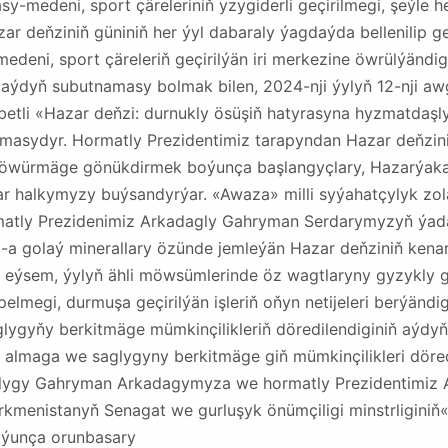
ýasy-medeni, sport çäreleriniň yzygiderli geçirilmegi, şeýle
ar deňziniň güniniň her ýyl dabaraly ýagdaýda bellenilip 
edeni, sport çäreleriň geçirilýän iri merkezine öwrülýändi
 aýdyň subutnamasy bolmak bilen, 2024-nji ýylyň 12-nji aw
betli «Hazar deňzi: durnukly ösüşiň hatyrasyna hyzmatdaş
masydyr. Hormatly Prezidentimiz tarapyndan Hazar deňzin
öwürmäge gönükdirmek boýunça başlangyçlary, Hazarýaka 
ýar halkymyzy buýsandyrýar. «Awaza» milli syýahatçylyk 
rmatly Prezidenimiz Arkadagly Gahryman Serdarymyzyň ýada
-a golaý minerallary özünde jemleýän Hazar deňziniň kenar
ýsem, ýylyň ähli möwsümlerinde öz wagtlaryny gyzykly ge
lmegi, durmuşa geçirilýän işleriň oňyn netijeleri berýänd
glygyňy berkitmäge mümkinçilikleriň döredilendiginiň aýd
almaga we saglygyny berkitmäge giň mümkinçilikleri döredi
şlygy Gahryman Arkadagymyza we hormatly Prezidentimiz
enistanyň Senagat we gurluşyk önümçiligi minstrliginiň
oýunça orunbasary