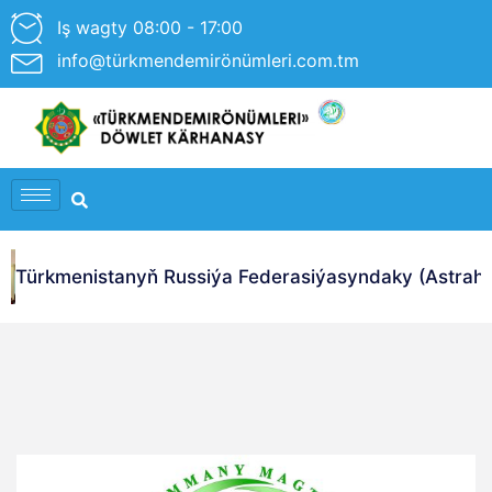
Iş wagty 08:00 - 17:00
info@türkmendemirönümleri.com.tm
Türkmenistanyň Russiýa Federasiýasyndaky (Astrahan 