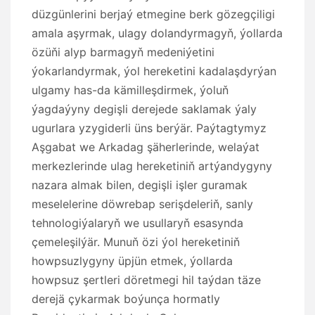
düzgünlerini berjaý etmegine berk gözegçiligi
amala aşyrmak, ulagy dolandyrmagyň, ýollarda
özüňi alyp barmagyň medeniýetini
ýokarlandyrmak, ýol hereketini kadalaşdyrýan
ulgamy has-da kämilleşdirmek, ýoluň
ýagdaýyny degişli derejede saklamak ýaly
ugurlara yzygiderli üns berýär. Paýtagtymyz
Aşgabat we Arkadag şäherlerinde, welaýat
merkezlerinde ulag hereketiniň artýandygyny
nazara almak bilen, degişli işler guramak
meselelerine döwrebap serişdeleriň, sanly
tehnologiýalaryň we usullaryň esasynda
çemeleşilýär. Munuň özi ýol hereketiniň
howpsuzlygyny üpjün etmek, ýollarda
howpsuz şertleri döretmegi hil taýdan täze
derejä çykarmak boýunça hormatly