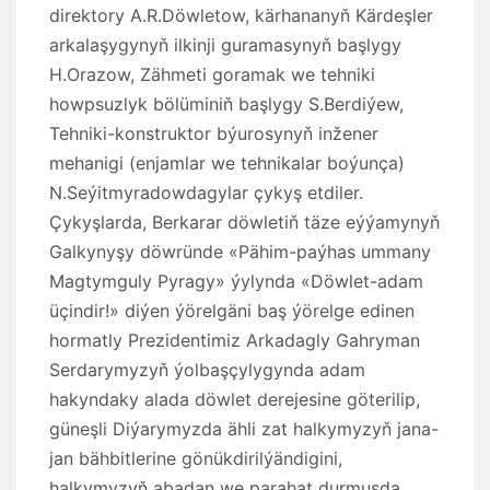
direktory A.R.Döwletow, kärhananyň Kärdeşler
arkalaşygynyň ilkinji guramasynyň başlygy
H.Orazow, Zähmeti goramak we tehniki
howpsuzlyk bölüminiň başlygy S.Berdiýew,
Tehniki-konstruktor býurosynyň inžener
mehanigi (enjamlar we tehnikalar boýunça)
N.Seýitmyradowdagylar çykyş etdiler.
Çykyşlarda, Berkarar döwletiň täze eýýamynyň
Galkynyşy döwründe «Pähim-paýhas ummany
Magtymguly Pyragy» ýylynda «Döwlet-adam
üçindir!» diýen ýörelgäni baş ýörelge edinen
hormatly Prezidentimiz Arkadagly Gahryman
Serdarymyzyň ýolbaşçylygynda adam
hakyndaky alada döwlet derejesine göterilip,
güneşli Diýarymyzda ähli zat halkymyzyň jana-
jan bähbitlerine gönükdirilýändigini,
halkymyzyň abadan we parahat durmuşda