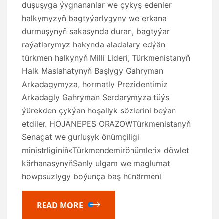
duşuşyga ýygnananlar we çykyş edenler
halkymyzyň bagtyýarlygyny we erkana
durmuşynyň sakasynda duran, bagtyýar
raýatlarymyz hakynda aladalary edýän
türkmen halkynyň Milli Lideri, Türkmenistanyň
Halk Maslahatynyň Başlygy Gahryman
Arkadagymyza, hormatly Prezidentimiz
Arkadagly Gahryman Serdarymyza tüýs
ýürekden çykýan hoşallyk sözlerini beýan
etdiler. HOJANEPES ORAZOWTürkmenistanyň
Senagat we gurluşyk önümçiligi
ministrliginiň«Türkmendemirönümleri» döwlet
kärhanasynyňSanly ulgam we maglumat
howpsuzlygy boýunça baş hünärmeni
READ MORE