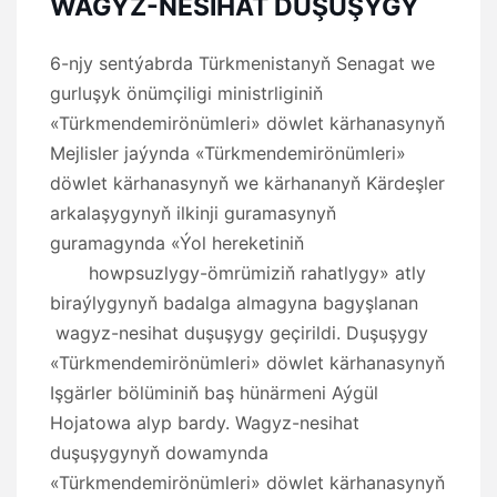
WAGYZ-NESIHAT DUŞUŞYGY
6-njy sentýabrda Türkmenistanyň Senagat we
gurluşyk önümçiligi ministrliginiň
«Türkmendemirönümleri» döwlet kärhanasynyň
Mejlisler jaýynda «Türkmendemirönümleri»
döwlet kärhanasynyň we kärhananyň Kärdeşler
arkalaşygynyň ilkinji guramasynyň
guramagynda «Ýol hereketiniň
howpsuzlygy-ömrümiziň rahatlygy» atly
biraýlygynyň badalga almagyna bagyşlanan
wagyz-nesihat duşuşygy geçirildi. Duşuşygy
«Türkmendemirönümleri» döwlet kärhanasynyň
Işgärler bölüminiň baş hünärmeni Aýgül
Hojatowa alyp bardy. Wagyz-nesihat
duşuşygynyň dowamynda
«Türkmendemirönümleri» döwlet kärhanasynyň