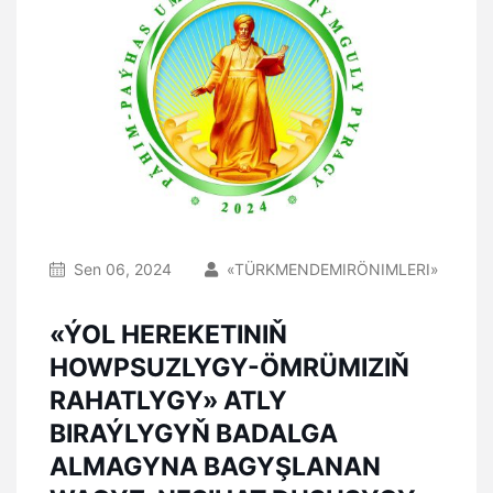
Sen 06, 2024
«TÜRKMENDEMIRÖNIMLERI»
«ÝOL HEREKETINIŇ
HOWPSUZLYGY-ÖMRÜMIZIŇ
RAHATLYGY» ATLY
BIRAÝLYGYŇ BADALGA
ALMAGYNA BAGYŞLANAN