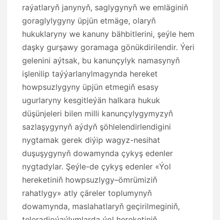
raýatlaryň janynyň, saglygynyň we emläginiň
goraglylygyny üpjün etmäge, olaryň
hukuklaryny we kanuny bähbitlerini, şeýle hem
daşky gurşawy goramaga gönükdirilendir. Ýeri
gelenini aýtsak, bu kanunçylyk namasynyň
işlenilip taýýarlanylmagynda hereket
howpsuzlygyny üpjün etmegiň esasy
ugurlaryny kesgitleýän halkara hukuk
düşünjeleri bilen milli kanunçylygymyzyň
sazlaşygynyň aýdyň şöhlelendirlendigini
nygtamak gerek diýip wagyz-nesihat
duşuşygynyň dowamynda çykyş edenler
nygtadylar. Şeýle-de çykyş edenler «Ýol
hereketiniň howpsuzlygy–ömrümiziň
rahatlygy» atly çäreler toplumynyň
dowamynda, maslahatlaryň geçirilmeginiň,
teleradioýaýlymlarda ýol hereketiniň