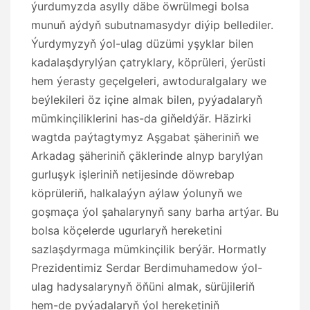
ýurdumyzda asylly däbe öwrülmegi bolsa
munuň aýdyň subutnamasydyr diýip bellediler.
Ýurdymyzyň ýol-ulag düzümi yşyklar bilen
kadalaşdyrylýan çatryklary, köprüleri, ýerüsti
hem ýerasty geçelgeleri, awtoduralgalary we
beýlekileri öz içine almak bilen, pyýadalaryň
mümkinçiliklerini has-da giňeldýär. Häzirki
wagtda paýtagtymyz Aşgabat şäheriniň we
Arkadag şäheriniň çäklerinde alnyp barylýan
gurluşyk işleriniň netijesinde döwrebap
köprüleriň, halkalaýyn aýlaw ýolunyň we
goşmaça ýol şahalarynyň sany barha artýar. Bu
bolsa köçelerde ugurlaryň hereketini
sazlaşdyrmaga mümkinçilik berýär. Hormatly
Prezidentimiz Serdar Berdimuhamedow ýol-
ulag hadysalarynyň öňüni almak, sürüjileriň
hem-de pyýadalaryň ýol hereketiniň