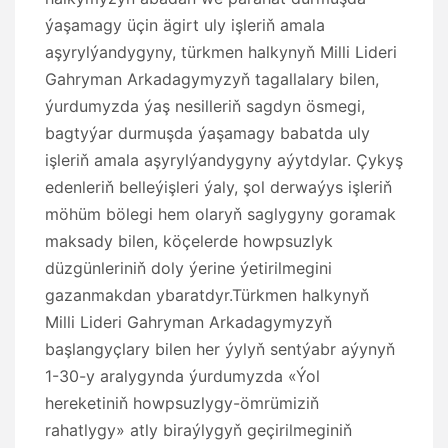
ýaşamagy üçin ägirt uly işleriň amala
aşyrylýandygyny, türkmen halkynyň Milli Lideri
Gahryman Arkadagymyzyň tagallalary bilen,
ýurdumyzda ýaş nesilleriň sagdyn ösmegi,
bagtyýar durmuşda ýaşamagy babatda uly
işleriň amala aşyrylýandygyny aýytdylar. Çykyş
edenleriň belleýişleri ýaly, şol derwaýys işleriň
möhüm bölegi hem olaryň saglygyny goramak
maksady bilen, köçelerde howpsuzlyk
düzgünleriniň doly ýerine ýetirilmegini
gazanmakdan ybaratdyr.Türkmen halkynyň
Milli Lideri Gahryman Arkadagymyzyň
başlangyçlary bilen her ýylyň sentýabr aýynyň
1-30-y aralygynda ýurdumyzda «Ýol
hereketiniň howpsuzlygy-ömrümiziň
rahatlygy» atly biraýlygyň geçirilmeginiň