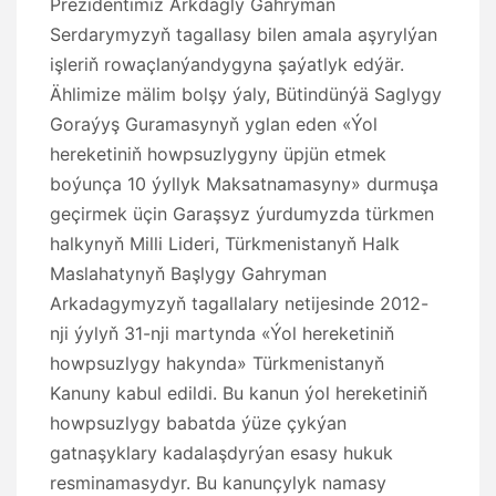
Prezidentimiz Arkdagly Gahryman
Serdarymyzyň tagallasy bilen amala aşyrylýan
işleriň rowaçlanýandygyna şaýatlyk edýär.
Ählimize mälim bolşy ýaly, Bütindünýä Saglygy
Goraýyş Guramasynyň yglan eden «Ýol
hereketiniň howpsuzlygyny üpjün etmek
boýunça 10 ýyllyk Maksatnamasyny» durmuşa
geçirmek üçin Garaşsyz ýurdumyzda türkmen
halkynyň Milli Lideri, Türkmenistanyň Halk
Maslahatynyň Başlygy Gahryman
Arkadagymyzyň tagallalary netijesinde 2012-
nji ýylyň 31-nji martynda «Ýol hereketiniň
howpsuzlygy hakynda» Türkmenistanyň
Kanuny kabul edildi. Bu kanun ýol hereketiniň
howpsuzlygy babatda ýüze çykýan
gatnaşyklary kadalaşdyrýan esasy hukuk
resminamasydyr. Bu kanunçylyk namasy