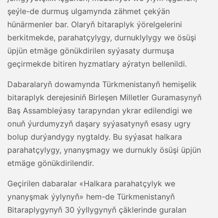
şeýle-de durmuş ulgamynda zähmet çekýän
hünärmenler bar. Olaryň bitaraplyk ýörelgelerini
berkitmekde, parahatçylygy, durnuklylygy we ösüşi
üpjün etmäge gönükdirilen syýasaty durmuşa
geçirmekde bitiren hyzmatlary aýratyn bellenildi.
Dabaralaryň dowamynda Türkmenistanyň hemişelik
bitaraplyk derejesiniň Birleşen Milletler Guramasynyň
Baş Assambleýasy tarapyndan ykrar edilendigi we
onuň ýurdumyzyň daşary syýasatynyň esasy ugry
bolup durýandygy nygtaldy. Bu syýasat halkara
parahatçylygy, ynanyşmagy we durnukly ösüşi üpjün
etmäge gönükdirilendir.
Geçirilen dabaralar «Halkara parahatçylyk we
ynanyşmak ýylynyň» hem-de Türkmenistanyň
Bitaraplygynyň 30 ýyllygynyň çäklerinde guralan