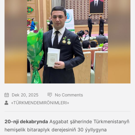
Dek 20, 2025
No Comments
«TÜRKMENDEMIRÖNIMLERI»
20-nji dekabrynda
Aşgabat şäherinde Türkmenistanyň
hemişelik bitaraplyk derejesiniň 30 ýyllygyna