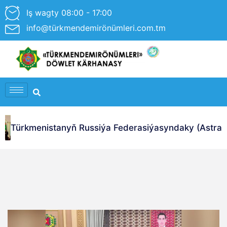
Iş wagty 08:00 - 17:00
info@türkmendemirönümleri.com.tm
Türkmenistanyň Russiýa Federasiýasyndaky (Astrahan