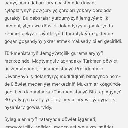
bagyşlanan dabaralaryň çäklerinde döwlet
sylaglarynyň gowşurylyş çäreleri ýokary derejede
guraldy. Bu dabaralar ýurdumyzyň jemgyýetçilik,
medeni, ylym we döwlet dolandyryş ulgamlarynda
zähmet çekýän raýatlaryň bitaraplyk ýörelgelerine
goşan goşandyny ykrar etmek maksady bilen geçirildi.
Türkmenistanyň Jemgyýetçilik guramalarynyň
merkezinde, Magtymguly adyndaky Türkmen döwlet
uniwersitetinde, Türkmenistanyň Prezidentiniň
Diwanynyň iş dolandyryş müdirliginiň binasynda hem-
de Döwlet medeniýet merkeziniň Mukamlar köşgünde
geçirilen dabaralarda «Türkmenistanyň Bitaraplygynyň
30 ýyllygyna» atly ýubileý medallary we ýadygärlik
nyşanlary gowşuryldy.
Sylag alanlaryň hatarynda döwlet işgärleri,
jemgyýetçilik işgärleri, medeniýet we ylym işgärleri,