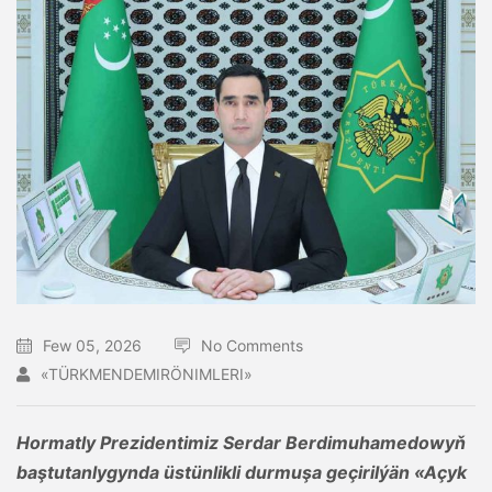
Few 05, 2026
No Comments
«TÜRKMENDEMIRÖNIMLERI»
Hormatly Prezidentimiz Serdar Berdimuhamedowyň
baştutanlygynda üstünlikli durmuşa geçirilýän «Açyk