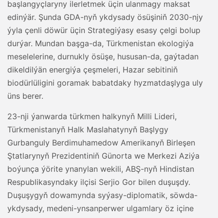
başlangyçlaryny ilerletmek üçin ulanmagy maksat
edinýär. Şunda GDA-nyň ykdysady ösüşiniň 2030-njy
ýyla çenli döwür üçin Strategiýasy esasy çelgi bolup
durýar. Mundan başga-da, Türkmenistan ekologiýa
meselelerine, durnukly ösüşe, hususan-da, gaýtadan
dikeldilýän energiýa çeşmeleri, Hazar sebitiniň
biodürlüligini goramak babatdaky hyzmatdaşlyga uly
üns berer.
23-nji ýanwarda türkmen halkynyň Milli Lideri,
Türkmenistanyň Halk Maslahatynyň Başlygy
Gurbanguly Berdimuhamedow Amerikanyň Birleşen
Ştatlarynyň Prezidentiniň Günorta we Merkezi Aziýa
boýunça ýörite ynanylan wekili, ABŞ-nyň Hindistan
Respublikasyndaky ilçisi Serjio Gor bilen duşuşdy.
Duşuşygyň dowamynda syýasy-diplomatik, söwda-
ykdysady, medeni-ynsanperwer ulgamlary öz içine