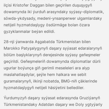
ilçisi Kristofer Daggan bilen geçirilen duşuşygyň
dowamynda iki ýurduň arasyndaky syýasy-diplomatik,
söwda-ykdysady, medeni-ynsanperwer ulgamlardaky
netijeli hyzmatdaşlygy ösdürmäge bolan özara
gyzyklanmalar beýan edildi.
28-nji ýanwarda Aşgabatda Türkmenistan bilen
Marokko Patyşalygynyň daşary syýasat edaralarynyň
bölüm başlyklarynyň derejesinde syýasy geňeşmeler
geçirildi. Geňeşmeleriň dowamynda diplomatlar dürli
ugurlar boýunça giň gerimli meseleleri ara alyp
maslahatlaşdylar, şeýle hem halkara we sebit
guramalarynyň, ilkinji nobatda, BMG-niň çäklerinde
hyzmatdaşlygyň netijeli häsiýetini bellediler.
Ýurdumyzyň daşary syýasat edarasynda Gruziýanyň
Türkmenistandaky Adatdan daşary we Doly ygtyýarly