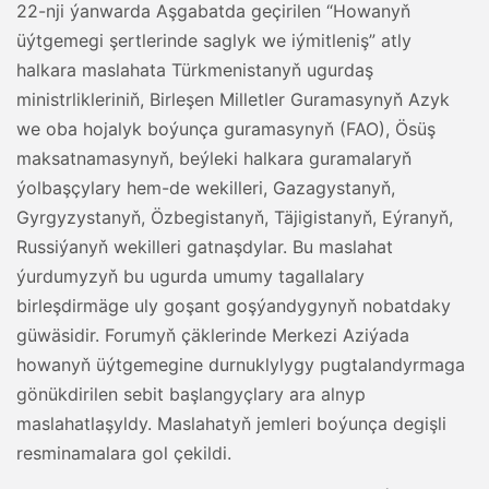
22-nji ýanwarda Aşgabatda geçirilen “Howanyň
üýtgemegi şertlerinde saglyk we iýmitleniş” atly
halkara maslahata Türkmenistanyň ugurdaş
ministrlikleriniň, Birleşen Milletler Guramasynyň Azyk
we oba hojalyk boýunça guramasynyň (FAO), Ösüş
maksatnamasynyň, beýleki halkara guramalaryň
ýolbaşçylary hem-de wekilleri, Gazagystanyň,
Gyrgyzystanyň, Özbegistanyň, Täjigistanyň, Eýranyň,
Russiýanyň wekilleri gatnaşdylar. Bu maslahat
ýurdumyzyň bu ugurda umumy tagallalary
birleşdirmäge uly goşant goşýandygynyň nobatdaky
güwäsidir. Forumyň çäklerinde Merkezi Aziýada
howanyň üýtgemegine durnuklylygy pugtalandyrmaga
gönükdirilen sebit başlangyçlary ara alnyp
maslahatlaşyldy. Maslahatyň jemleri boýunça degişli
resminamalara gol çekildi.