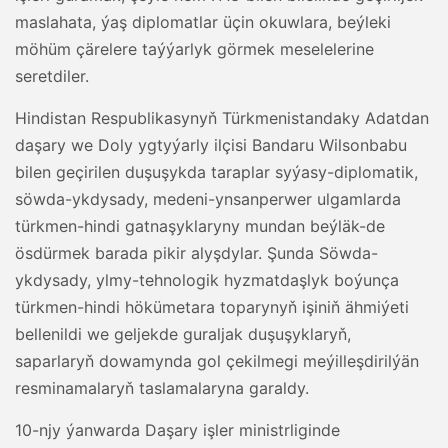
maslahata, ýaş diplomatlar üçin okuwlara, beýleki
möhüm çärelere taýýarlyk görmek meselelerine
seretdiler.
Hindistan Respublikasynyň Türkmenistandaky Adatdan
daşary we Doly ygtyýarly ilçisi Bandaru Wilsonbabu
bilen geçirilen duşuşykda taraplar syýasy-diplomatik,
söwda-ykdysady, medeni-ynsanperwer ulgamlarda
türkmen-hindi gatnaşyklaryny mundan beýläk-de
ösdürmek barada pikir alyşdylar. Şunda Söwda-
ykdysady, ylmy-tehnologik hyzmatdaşlyk boýunça
türkmen-hindi hökümetara toparynyň işiniň ähmiýeti
bellenildi we geljekde guraljak duşuşyklaryň,
saparlaryň dowamynda gol çekilmegi meýilleşdirilýän
resminamalaryň taslamalaryna garaldy.
10-njy ýanwarda Daşary işler ministrliginde