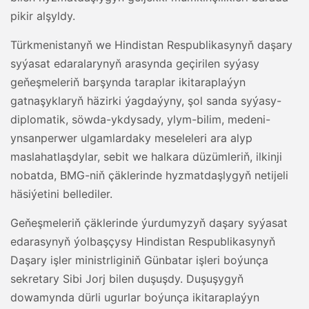
pikir alşyldy.
Türkmenistanyň we Hindistan Respublikasynyň daşary
syýasat edaralarynyň arasynda geçirilen syýasy
geňeşmeleriň barşynda taraplar ikitaraplaýyn
gatnaşyklaryň häzirki ýagdaýyny, şol sanda syýasy-
diplomatik, söwda-ykdysady, ylym-bilim, medeni-
ynsanperwer ulgamlardaky meseleleri ara alyp
maslahatlaşdylar, sebit we halkara düzümleriň, ilkinji
nobatda, BMG-niň çäklerinde hyzmatdaşlygyň netijeli
häsiýetini bellediler.
Geňeşmeleriň çäklerinde ýurdumyzyň daşary syýasat
edarasynyň ýolbaşçysy Hindistan Respublikasynyň
Daşary işler ministrliginiň Günbatar işleri boýunça
sekretary Sibi Jorj bilen duşuşdy. Duşuşygyň
dowamynda dürli ugurlar boýunça ikitaraplaýyn