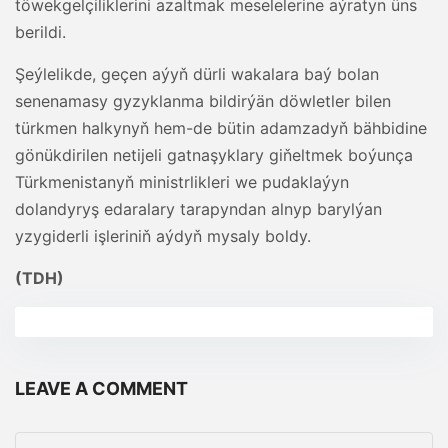
töwekgelçiliklerini azaltmak meselelerine aýratyn üns
berildi.
Şeýlelikde, geçen aýyň dürli wakalara baý bolan
senenamasy gyzyklanma bildirýän döwletler bilen
türkmen halkynyň hem-de bütin adamzadyň bähbidine
gönükdirilen netijeli gatnaşyklary giňeltmek boýunça
Türkmenistanyň ministrlikleri we pudaklaýyn
dolandyryş edaralary tarapyndan alnyp barylýan
yzygiderli işleriniň aýdyň mysaly boldy.
(TDH)
LEAVE A COMMENT