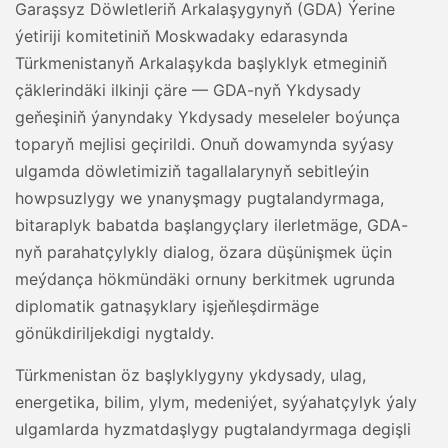
Garaşsyz Döwletleriň Arkalaşygynyň (GDA) Ýerine
ýetiriji komitetiniň Moskwadaky edarasynda
Türkmenistanyň Arkalaşykda başlyklyk etmeginiň
çäklerindäki ilkinji çäre — GDA-nyň Ykdysady
geňeşiniň ýanyndaky Ykdysady meseleler boýunça
toparyň mejlisi geçirildi. Onuň dowamynda syýasy
ulgamda döwletimiziň tagallalarynyň sebitleýin
howpsuzlygy we ynanyşmagy pugtalandyrmaga,
bitaraplyk babatda başlangyçlary ilerletmäge, GDA-
nyň parahatçylykly dialog, özara düşünişmek üçin
meýdança hökmündäki ornuny berkitmek ugrunda
diplomatik gatnaşyklary işjeňleşdirmäge
gönükdiriljekdigi nygtaldy.
Türkmenistan öz başlyklygyny ykdysady, ulag,
energetika, bilim, ylym, medeniýet, syýahatçylyk ýaly
ulgamlarda hyzmatdaşlygy pugtalandyrmaga degişli