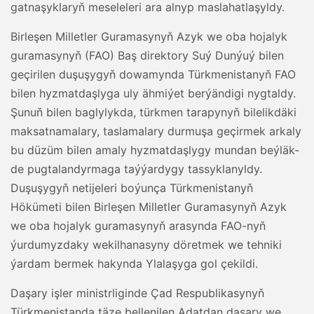
gatnaşyklaryň meseleleri ara alnyp maslahatlaşyldy.
Birleşen Milletler Guramasynyň Azyk we oba hojalyk
guramasynyň (FAO) Baş direktory Suý Dunýuý bilen
geçirilen duşuşygyň dowamynda Türkmenistanyň FAO
bilen hyzmatdaşlyga uly ähmiýet berýändigi nygtaldy.
Şunuň bilen baglylykda, türkmen tarapynyň bilelikdäki
maksatnamalary, taslamalary durmuşa geçirmek arkaly
bu düzüm bilen amaly hyzmatdaşlygy mundan beýläk-
de pugtalandyrmaga taýýardygy tassyklanyldy.
Duşuşygyň netijeleri boýunça Türkmenistanyň
Hökümeti bilen Birleşen Milletler Guramasynyň Azyk
we oba hojalyk guramasynyň arasynda FAO-nyň
ýurdumyzdaky wekilhanasyny döretmek we tehniki
ýardam bermek hakynda Ylalaşyga gol çekildi.
Daşary işler ministrliginde Çad Respublikasynyň
Türkmenistanda täze bellenilen Adatdan daşary we