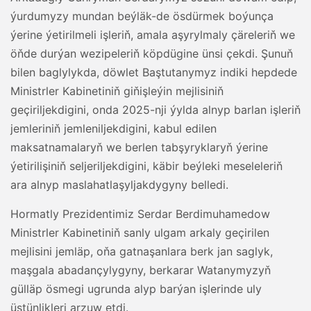
ýurdumyzy mundan beýläk-de ösdürmek boýunça
ýerine ýetirilmeli işleriň, amala aşyrylmaly çäreleriň we
öňde durýan wezipeleriň köpdügine ünsi çekdi. Şunuň
bilen baglylykda, döwlet Baştutanymyz indiki hepdede
Ministrler Kabinetiniň giňişleýin mejlisiniň
geçiriljekdigini, onda 2025-nji ýylda alnyp barlan işleriň
jemleriniň jemleniljekdigini, kabul edilen
maksatnamalaryň we berlen tabşyryklaryň ýerine
ýetirilişiniň seljeriljekdigini, käbir beýleki meseleleriň
ara alnyp maslahatlaşyljakdygyny belledi.
Hormatly Prezidentimiz Serdar Berdimuhamedow
Ministrler Kabinetiniň sanly ulgam arkaly geçirilen
mejlisini jemläp, oňa gatnaşanlara berk jan saglyk,
maşgala abadançylygyny, berkarar Watanymyzyň
gülläp ösmegi ugrunda alyp barýan işlerinde uly
üstünlikleri arzuw etdi.