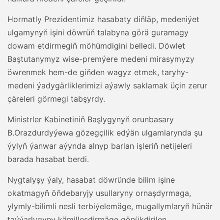
Hormatly Prezidentimiz hasabaty diňläp, medeniýet
ulgamynyň işini döwrüň talabyna görä guramagy
dowam etdirmegiň möhümdigini belledi. Döwlet
Baştutanymyz wise-premýere medeni mirasymyzy
öwrenmek hem-de giňden wagyz etmek, taryhy-
medeni ýadygärliklerimizi aýawly saklamak üçin zerur
çäreleri görmegi tabşyrdy.
Ministrler Kabinetiniň Başlygynyň orunbasary
B.Orazdurdyýewa gözegçilik edýän ulgamlarynda şu
ýylyň ýanwar aýynda alnyp barlan işleriň netijeleri
barada hasabat berdi.
Nygtalyşy ýaly, hasabat döwründe bilim işine
okatmagyň öňdebaryjy usullaryny ornaşdyrmaga,
ylymly-bilimli nesli terbiýelemäge, mugallymlaryň hünär
taýýarlygyny kämilleşdirmäge gönükdirilen