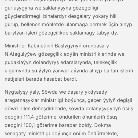
gurluşygyna we saklanyşyna gözegçiligi
güýçlendirmegi, binalardyr desgalary ýokary hilli
gurup, bellenen möhletde ulanmaga bermek üçin alnyp
barylýan işleri gözegçilikde saklamagy tabşyrdy.
Ministrler Kabinetiniň Başlygynyň orunbasary
N.Atagulyýew gözegçilik edýän ministrliklerinde we
pudaklaýyn dolandyryş edaralarynda, telekeçilik
ulgamynda şu ýylyň ýanwar aýynda alnyp barlan işleriň
netijeleri barada hasabat berdi.
Nygtalyşy ýaly, Söwda we daşary ykdysady
aragatnaşyklar ministrligi boýunça, geçen ýylyň degişli
döwri bilen deňeşdirilende, söwda dolanyşygynyň ösüş
depgini 111,4 göterime, öndürilen önümleriň ösüş
depgini 100,1 göterime barabar boldy. Dokma
senagaty ministrligi boýunça önüm öndürmekde,