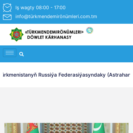
Iş wagty 08:00 - 17:00
info@türkmendemirönümleri.com.tm
rkmenistanyň Russiýa Federasiýasyndaky (Astrahan Ş.)