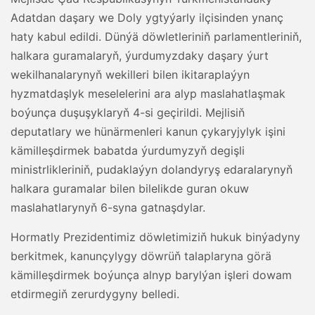
Adatdan daşary we Doly ygtyýarly ilçisinden ynanç
haty kabul edildi. Dünýä döwletleriniň parlamentleriniň,
halkara guramalaryň, ýurdumyzdaky daşary ýurt
wekilhanalarynyň wekilleri bilen ikitaraplaýyn
hyzmatdaşlyk meselelerini ara alyp maslahatlaşmak
boýunça duşuşyklaryň 4-si geçirildi. Mejlisiň
deputatlary we hünärmenleri kanun çykaryjylyk işini
kämilleşdirmek babatda ýurdumyzyň degişli
ministrlikleriniň, pudaklaýyn dolandyryş edaralarynyň
halkara guramalar bilen bilelikde guran okuw
maslahatlarynyň 6-syna gatnaşdylar.
Hormatly Prezidentimiz döwletimiziň hukuk binýadyny
berkitmek, kanunçylygy döwrüň talaplaryna görä
kämilleşdirmek boýunça alnyp barylýan işleri dowam
etdirmegiň zerurdygyny belledi.