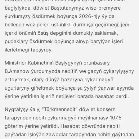
baglylykda, döwlet Baştutanymyz wise-premýere
ýurdumyzy ösdürmek boýunça 2026-njy ýylda
bellenen wezipeleri üstünlikli durmuşa geçirmegi, jemi
içerki önümiň ösüş depginini durnukly saklamak,
pudaklary ösdürmek boýunça alnyp barylýan işleri
ilerletmegi tabşyrdy.
Ministrler Kabinetiniň Başlygynyň orunbasary
B.Amanow ýurdumyzda nebitiň we gazyň çykarylyşyny
artdyrmak, olary dünýä bazaryna çykarmagyň
ugurlaryny giňeltmek boýunça şu ýylyň ýanwar aýynda
ýerine ýetirilen işleriň netijeleri barada hasabat berdi.
Nygtalyşy ýaly, “Türkmennebit” döwlet konserni
tarapyndan nebiti çykarmagyň meýilnamasy 107,5
göterim ýerine ýetirildi. Hasabat döwründe nebiti
gaýtadan işleýän zawodlar tarapyndan nebiti gaýtadan