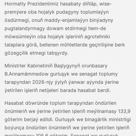
Hormatly Prezidentimiz hasabaty diňläp, wise-
premýere oba hojalyk pudagyny toplumlaýyn
ösdürmegi, onuň maddy-enjamlaýyn binýadyny
pugtalandyrmagy dowam etdirmegi hem-de
möwsümleýin oba hojalyk işleriniň agrotehniki
talaplara görä, bellenen möhletlerde geçirilişine berk
gözegçilik etmegi tabşyrdy.
Ministrler Kabinetiniň Başlygynyň orunbasary
B.Annamämmedow gurluşyk we senagat toplumy
tarapyndan 2026-njy ýylyň ýanwar aýynda ýerine
ýetirilen işleriň netijeleri barada hasabat berdi.
Hasabat döwründe toplum tarapyndan öndürilen
önümleriň we ýerine ýetirilen işleriň meýilnamasy 133,9
göterim berjaý edildi. Gurluşyk we binagärlik ministrligi
boýunça öndürilen önümleriň we ýerine ýetirilen işleriň
meýilnamasy 105,6 göterim, Senagat we gurluşyk