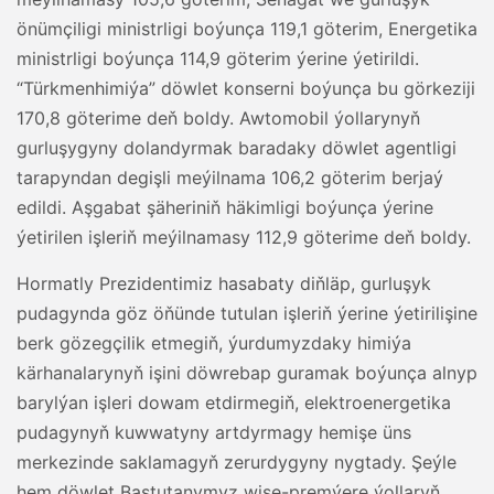
önümçiligi ministrligi boýunça 119,1 göterim, Energetika
ministrligi boýunça 114,9 göterim ýerine ýetirildi.
“Türkmenhimiýa” döwlet konserni boýunça bu görkeziji
170,8 göterime deň boldy. Awtomobil ýollarynyň
gurluşygyny dolandyrmak baradaky döwlet agentligi
tarapyndan degişli meýilnama 106,2 göterim berjaý
edildi. Aşgabat şäheriniň häkimligi boýunça ýerine
ýetirilen işleriň meýilnamasy 112,9 göterime deň boldy.
Hormatly Prezidentimiz hasabaty diňläp, gurluşyk
pudagynda göz öňünde tutulan işleriň ýerine ýetirilişine
berk gözegçilik etmegiň, ýurdumyzdaky himiýa
kärhanalarynyň işini döwrebap guramak boýunça alnyp
barylýan işleri dowam etdirmegiň, elektroenergetika
pudagynyň kuwwatyny artdyrmagy hemişe üns
merkezinde saklamagyň zerurdygyny nygtady. Şeýle
hem döwlet Baştutanymyz wise-premýere ýollaryň