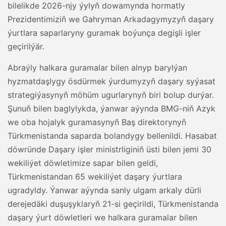
bilelikde 2026-njy ýylyň dowamynda hormatly
Prezidentimiziň we Gahryman Arkadagymyzyň daşary
ýurtlara saparlaryny guramak boýunça degişli işler
geçirilýär.
Abraýly halkara guramalar bilen alnyp barylýan
hyzmatdaşlygy ösdürmek ýurdumyzyň daşary syýasat
strategiýasynyň möhüm ugurlarynyň biri bolup durýar.
Şunuň bilen baglylykda, ýanwar aýynda BMG-niň Azyk
we oba hojalyk guramasynyň Baş direktorynyň
Türkmenistanda saparda bolandygy bellenildi. Hasabat
döwründe Daşary işler ministrliginiň üsti bilen jemi 30
wekiliýet döwletimize sapar bilen geldi,
Türkmenistandan 65 wekiliýet daşary ýurtlara
ugradyldy. Ýanwar aýynda sanly ulgam arkaly dürli
derejedäki duşuşyklaryň 21-si geçirildi, Türkmenistanda
daşary ýurt döwletleri we halkara guramalar bilen