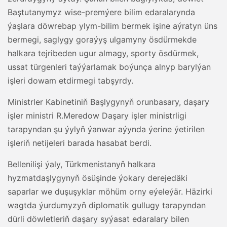
Baştutanymyz wise-premýere bilim edaralarynda
ýaşlara döwrebap ylym-bilim bermek işine aýratyn üns
bermegi, saglygy goraýyş ulgamyny ösdürmekde
halkara tejribeden ugur almagy, sporty ösdürmek,
ussat türgenleri taýýarlamak boýunça alnyp barylýan
işleri dowam etdirmegi tabşyrdy.
Ministrler Kabinetiniň Başlygynyň orunbasary, daşary
işler ministri R.Meredow Daşary işler ministrligi
tarapyndan şu ýylyň ýanwar aýynda ýerine ýetirilen
işleriň netijeleri barada hasabat berdi.
Bellenilişi ýaly, Türkmenistanyň halkara
hyzmatdaşlygynyň ösüşinde ýokary derejedäki
saparlar we duşuşyklar möhüm orny eýeleýär. Häzirki
wagtda ýurdumyzyň diplomatik gullugy tarapyndan
dürli döwletleriň daşary syýasat edaralary bilen