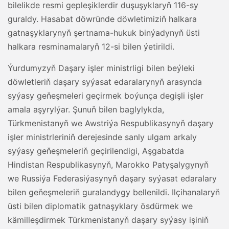
bilelikde resmi gepleşiklerdir duşuşyklaryň 116-sy
guraldy. Hasabat döwründe döwletimiziň halkara
gatnaşyklarynyň şertnama-hukuk binýadynyň üsti
halkara resminamalaryň 12-si bilen ýetirildi.
Ýurdumyzyň Daşary işler ministrligi bilen beýleki
döwletleriň daşary syýasat edaralarynyň arasynda
syýasy geňeşmeleri geçirmek boýunça degişli işler
amala aşyrylýar. Şunuň bilen baglylykda,
Türkmenistanyň we Awstriýa Respublikasynyň daşary
işler ministrleriniň derejesinde sanly ulgam arkaly
syýasy geňeşmeleriň geçirilendigi, Aşgabatda
Hindistan Respublikasynyň, Marokko Patyşalygynyň
we Russiýa Federasiýasynyň daşary syýasat edaralary
bilen geňeşmeleriň guralandygy bellenildi. Ilçihanalaryň
üsti bilen diplomatik gatnaşyklary ösdürmek we
kämilleşdirmek Türkmenistanyň daşary syýasy işiniň