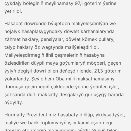
çykdajy böleginiň meýilnamasy 97,1 göterim ýerine
ýetirildi.
Hasabat döwründe býujetden maliýeleşdirilýän we
hojalyk hasaplaşygyndaky döwlet kärhanalarynda
zähmet haklary, pensiýalar, döwlet kömek pullary,
talyp haklary öz wagtynda maliýeleşdirildi.
Maliýeleşdirmegiň ähli çeşmeleriniň hasabyna
özleşdirilen düýpli maýa goýumlaryň möçberi, geçen
ýylyň degişli döwri bilen deňeşdirilende, 21,3 göterim
ýokarlandy. Şeýle hem Oba milli maksatnamasyny
durmuşa geçirmegiň çäklerinde ýerine ýetirilen işler,
şol sanda dürli maksatly desgalaryň gurluşygy barada
aýdyldy.
Hormatly Prezidentimiz hasabaty diňläp, ykdysadyýet,
maliýe we bank toplumynyň işini kämilleşdirmegi
dowam etdirmegiň möhümdigini aýtdy. Şunuň bilen