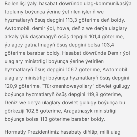
Bellenilişi ýaly, hasabat döwründe ulag-kommunikasiýa
toplumy boýunça ýerine ýetirilen işleriň we
hyzmatlaryň ösüş depgini 113,3 göterime deň boldy.
Awtomobil, demir ýol, howa, deňiz we derýa ulaglary
arkaly ýük daşamagyň ösüş depgini 101,4 göterime,
ýolagçy gatnatmagyň ösüş depgini bolsa 103,4
göterime barabar boldy. Hasabat döwründe Demir ýol
ulaglary ministrligi boýunça ýerine ýetirilen
hyzmatlaryň ösüş depgini 106,7 göterime, Awtomobil
ulaglary ministrligi boýunça hyzmatlaryň ösüş depgini
120,9 göterime, “Türkmenhowaýollary” döwlet gullugy
boýunça hyzmatlaryň ösüş depgini 119,8 göterime,
Deňiz we derýa ulaglary döwlet gullugy boýunça bu
görkeziji 102,6 göterime, Aragatnaşyk ministrligi
boýunça bolsa 113 göterime barabar boldy.
Hormatly Prezidentimiz hasabaty diňläp, milli ulag