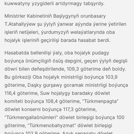
kuwwatyny yzygiderli artdyrmagy tabşyrdy.
Ministrler Kabinetiniň Başlygynyň orunbasary
T.Atahallyýew şu ýylyň ýanwar aýynda ýerine ýetirilen
işleriň netijeleri, ýurdumyzyň welaýatlarynda oba
hojalyk işleriniň geçirilişi barada hasabat berdi.
Hasabatda bellenilişi ýaly, oba hojalyk pudagy
boýunça önümçiligiň ösüş depgini, geçen ýylyň degişli
döwri bilen deňeşdirilende, 109,3 göterime deň boldy.
Bu görkeziji Oba hojalyk ministrligi boýunça 103,9
göterime, Daşky gurşawy goramak ministrligi boýunça
116,4 göterime, Suw hojalygy baradaky döwlet
komiteti boýunça 108,4 göterime, “Türkmenpagta”
döwlet konserni boýunça 117,3 göterime,
“Türkmengallaönümleri” döwlet birleşigi boýunça 100
göterime, “Türkmenobahyzmat” döwlet birleşigi
boýunça 102,9 göterime, Azyk senagaty döwlet