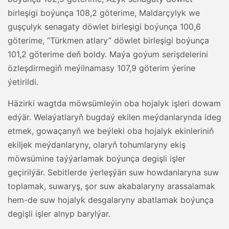
birleşigi boýunça 108,2 göterime, Maldarçylyk we
guşçulyk senagaty döwlet birleşigi boýunça 100,6
göterime, “Türkmen atlary” döwlet birleşigi boýunça
101,2 göterime deň boldy. Maýa goýum serişdelerini
özleşdirmegiň meýilnamasy 107,9 göterim ýerine
ýetirildi.
Häzirki wagtda möwsümleýin oba hojalyk işleri dowam
edýär. Welaýatlaryň bugdaý ekilen meýdanlarynda ideg
etmek, gowaçanyň we beýleki oba hojalyk ekinleriniň
ekiljek meýdanlaryny, olaryň tohumlaryny ekiş
möwsümine taýýarlamak boýunça degişli işler
geçirilýär. Sebitlerde ýerleşýän suw howdanlaryna suw
toplamak, suwaryş, şor suw akabalaryny arassalamak
hem-de suw hojalyk desgalaryny abatlamak boýunça
degişli işler alnyp barylýar.