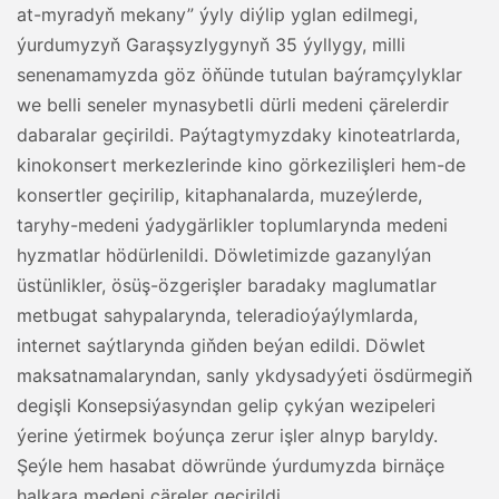
at-myradyň mekany” ýyly diýlip yglan edilmegi,
ýurdumyzyň Garaşsyzlygynyň 35 ýyllygy, milli
senenamamyzda göz öňünde tutulan baýramçylyklar
we belli seneler mynasybetli dürli medeni çärelerdir
dabaralar geçirildi. Paýtagtymyzdaky kinoteatrlarda,
kinokonsert merkezlerinde kino görkezilişleri hem-de
konsertler geçirilip, kitaphanalarda, muzeýlerde,
taryhy-medeni ýadygärlikler toplumlarynda medeni
hyzmatlar hödürlenildi. Döwletimizde gazanylýan
üstünlikler, ösüş-özgerişler baradaky maglumatlar
metbugat sahypalarynda, teleradioýaýlymlarda,
internet saýtlarynda giňden beýan edildi. Döwlet
maksatnamalaryndan, sanly ykdysadyýeti ösdürmegiň
degişli Konsepsiýasyndan gelip çykýan wezipeleri
ýerine ýetirmek boýunça zerur işler alnyp baryldy.
Şeýle hem hasabat döwründe ýurdumyzda birnäçe
halkara medeni çäreler geçirildi.