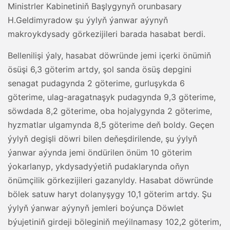
Ministrler Kabinetiniň Başlygynyň orunbasary
H.Geldimyradow şu ýylyň ýanwar aýynyň
makroykdysady görkezijileri barada hasabat berdi.
Bellenilişi ýaly, hasabat döwründe jemi içerki önümiň
ösüşi 6,3 göterim artdy, şol sanda ösüş depgini
senagat pudagynda 2 göterime, gurluşykda 6
göterime, ulag-aragatnaşyk pudagynda 9,3 göterime,
söwdada 8,2 göterime, oba hojalygynda 2 göterime,
hyzmatlar ulgamynda 8,5 göterime deň boldy. Geçen
ýylyň degişli döwri bilen deňeşdirilende, şu ýylyň
ýanwar aýynda jemi öndürilen önüm 10 göterim
ýokarlanyp, ykdysadyýetiň pudaklarynda oňyn
önümçilik görkezijileri gazanyldy. Hasabat döwründe
bölek satuw haryt dolanyşygy 10,1 göterim artdy. Şu
ýylyň ýanwar aýynyň jemleri boýunça Döwlet
býujetiniň girdeji böleginiň meýilnamasy 102,2 göterim,