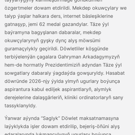
özgertmeler dowam etdirildi. Mekdep okuwçylary we
talyp ýaşlar halkara ders, internet bäsleşiklerine
gatnaşyp, jemi 62 medal gazandylar. Täze ýyl
baýramyna bagyşlanan dabaralar, mekdep
okuwçylarynyň gyşky dynç alyş möwsümi
guramaçylykly geçirildi. Döwletliler köşgünde
terbiýelenýän çagalara Gahryman Arkadagymyzyň
hem-de hormatly Prezidentimiziň adyndan Täze ýyl
sowgatlary dabaraly ýagdaýda gowşuryldy. Hasabat
döwründe 2026-njy ýylda ylmyň ugurlary boýunça
aspirantura kabul ediljek aspirantlaryň, alymlyk
derejelerine dalaşgärleriň, kliniki ordinatorlaryň sany
tassyklanyldy.
Ýanwar aýynda “Saglyk” Döwlet maksatnamasyna
laýyklykda işler dowam etdirilip, bejeriş-öňüni alyş
edaralarynda lukmançylygyň ugurlary boýunça