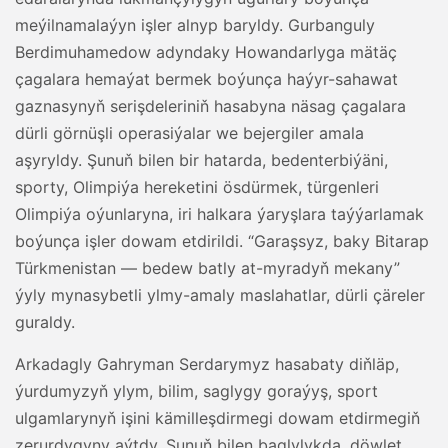
meýilnamalaýyn işler alnyp baryldy. Gurbanguly
Berdimuhamedow adyndaky Howandarlyga mätäç
çagalara hemaýat bermek boýunça haýyr-sahawat
gaznasynyň serişdeleriniň hasabyna näsag çagalara
dürli görnüşli operasiýalar we bejergiler amala
aşyryldy. Şunuň bilen bir hatarda, bedenterbiýäni,
sporty, Olimpiýa hereketini ösdürmek, türgenleri
Olimpiýa oýunlaryna, iri halkara ýaryşlara taýýarlamak
boýunça işler dowam etdirildi. “Garaşsyz, baky Bitarap
Türkmenistan — bedew batly at-myradyň mekany”
ýyly mynasybetli ylmy-amaly maslahatlar, dürli çäreler
guraldy.
Arkadagly Gahryman Serdarymyz hasabaty diňläp,
ýurdumyzyň ylym, bilim, saglygy goraýyş, sport
ulgamlarynyň işini kämilleşdirmegi dowam etdirmegiň
zerurdygyny aýtdy. Şunuň bilen baglylykda, döwlet