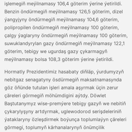
işlemegiň meýilnamasy 106,4 göterim ýerine ýetirildi.
Benzin öndürmegiň meýilnamasy 126,5 göterim, dizel
ýangyjyny öndürmegiň meýilnamasy 104,6 göterim,
polipropilen öndürmegiň meýilnamasy 100 göterim,
çalgy ýaglaryny öndürmegiň meýilnamasy 100 göterim,
suwuklandyrylan gazy öndürmegiň meýilnamasy 122,1
göterim, tebigy we ugurdaş gazy çykarmagyň
meýilnamasy bolsa 108,3 göterim ýerine ýetirildi.
Hormatly Prezidentimiz hasabaty diňläp, ýurdumyzyň
nebitgaz senagatyny ösdürmegiň maksatnamasynda
göz öňünde tutulan işleri amala aşyrmak üçin zerur
çäreleri görmegiň möhümdigini aýtdy. Döwlet
Baştutanymyz wise-premýere tebigy gazyň we nebitiň
çykarylyşyny artdyrmak, uglewodorod serişdeleriniň
ýataklaryny özleşdirmek boýunça toplumlaýyn çäreleri
görmegi, toplumyň kärhanalarynyň önümçilik