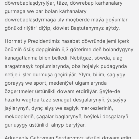
döwrebaplaşdyrylýar, täze, döwrebap kärhanalary
gurmaga we bar bolan kärhanalary
döwrebaplaşdyrmaga uly möçberde maýa goýumlar
gönükdirilýär” diýip, döwlet Baştutanymyz aýtdy.
Hormatly Prezidentimiz hasabat döwründe jemi içerki
önümiň ösüş depgininiň 6,3 göterime deň bolandygyny
kanagatlanma bilen belledi. Nebitgaz, söwda, ulag-
aragatnaşyk toplumlarynda, oba hojalyk pudagynda
netijeli işler durmuşa geçirilýär. Ylym, bilim, saglygy
goraýyş we sport, medeniýet ulgamlarynda
özgertmeler üstünlikli dowam etdirilýär. Şeýle-de
häzirki wagtda täze senagat desgalarynyň, ýaşaýyş
jaýlarynyň, dynç alyş we saglyk merkezleriniň,
mekdepleriň, çagalar baglarynyň, beýleki desgalaryň
gurluşygy üstünlikli alnyp barylýar.
Arkadagly Gahryman Serdarymyz sözüni dowam edip,