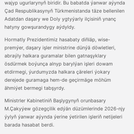
wajyp ugurlarynyň biridir. Bu babatda ýanwar aýynda
Çad Respublikasynyň Türkmenistanda täze bellenilen
Adatdan daşary we Doly ygtyýarly ilçisiniň ynanç
hatyny gowşurandygy aýdyldy.
Hormatly Prezidentimiz hasabaty diňläp, wise-
premýer, daşary işler ministrine dünýä döwletleri,
abraýly halkara guramalar bilen gatnaşyklary
ösdürmek boýunça alnyp barylýan işleri dowam
etdirmegi, ýurdumyzda halkara çäreleri ýokary
derejede guramaga hem-de geçirmäge möhüm
ähmiýet bermegi tabşyrdy.
Ministrler Kabinetiniň Başlygynyň orunbasary
M.Çakyýew gözegçilik edýän düzümlerinde 2026-njy
ýylyň ýanwar aýynda ýerine ýetirilen işleriň netijeleri
barada hasabat berdi.