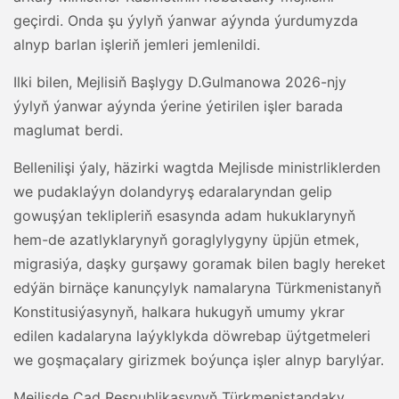
geçirdi. Onda şu ýylyň ýanwar aýynda ýurdumyzda
alnyp barlan işleriň jemleri jemlenildi.
Ilki bilen, Mejlisiň Başlygy D.Gulmanowa 2026-njy
ýylyň ýanwar aýynda ýerine ýetirilen işler barada
maglumat berdi.
Bellenilişi ýaly, häzirki wagtda Mejlisde ministrliklerden
we pudaklaýyn dolandyryş edaralaryndan gelip
gowuşýan teklipleriň esasynda adam hukuklarynyň
hem-de azatlyklarynyň goraglylygyny üpjün etmek,
migrasiýa, daşky gurşawy goramak bilen bagly hereket
edýän birnäçe kanunçylyk namalaryna Türkmenistanyň
Konstitusiýasynyň, halkara hukugyň umumy ykrar
edilen kadalaryna laýyklykda döwrebap üýtgetmeleri
we goşmaçalary girizmek boýunça işler alnyp barylýar.
Mejlisde Çad Respublikasynyň Türkmenistandaky