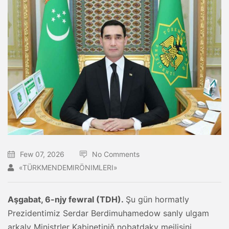
Few 07, 2026
No Comments
«TÜRKMENDEMIRÖNIMLERI»
Aşgabat, 6-njy fewral (TDH).
Şu gün hormatly
Prezidentimiz Serdar Berdimuhamedow sanly ulgam
arkaly Ministrler Kabinetiniň nobatdaky mejlisini