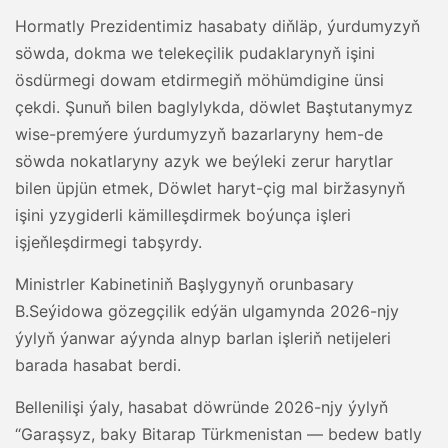
Hormatly Prezidentimiz hasabaty diňläp, ýurdumyzyň
söwda, dokma we telekeçilik pudaklarynyň işini
ösdürmegi dowam etdirmegiň möhümdigine ünsi
çekdi. Şunuň bilen baglylykda, döwlet Baştutanymyz
wise-premýere ýurdumyzyň bazarlaryny hem-de
söwda nokatlaryny azyk we beýleki zerur harytlar
bilen üpjün etmek, Döwlet haryt-çig mal biržasynyň
işini yzygiderli kämilleşdirmek boýunça işleri
işjeňleşdirmegi tabşyrdy.
Ministrler Kabinetiniň Başlygynyň orunbasary
B.Seýidowa gözegçilik edýän ulgamynda 2026-njy
ýylyň ýanwar aýynda alnyp barlan işleriň netijeleri
barada hasabat berdi.
Bellenilişi ýaly, hasabat döwründe 2026-njy ýylyň
“Garaşsyz, baky Bitarap Türkmenistan — bedew batly