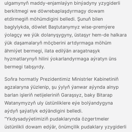
ulgamynyň maddy-enjamlaýyn binýadyny yzygiderli
berkitmegi we döwrebaplaşdyrmagy dowam
etdirmegiň möhümdigini belledi. Şunuň bilen
baglylykda, döwlet Baştutanymyz wise-premýere
ýolagçy we ýük dolanyşygyny, üstaşyr hem-de halkara
ýük daşamalaryň möçberini artdyrmaga möhüm
ähmiýet bermegi, ilata edilýän aragatnaşyk
hyzmatlarynyň hilini ýokarlandyrmaga aýratyn üns
bermegi tabşyrdy.
Soňra hormatly Prezidentimiz Ministrler Kabinetiniň
agzalaryna ýüzlenip, şu ýylyň ýanwar aýynda alnyp
barlan işleriň netijeleriniň Garaşsyz, baky Bitarap
Watanymyzyň uly üstünliklere eýe bolýandygyna
aýdyň şaýatlyk edýändigini belledi.
“Ykdysadyýetimiziň pudaklarynda özgertmeler
üstünlikli dowam edýär, önümçilik pudaklary yzygiderli