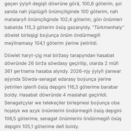
geçen ýylyň degişli döwrüne görä, 100,8 göterim, şol
sanda nah ýüplügiň önümçiliginde 100 göterim, nah
matalaryň önümçiliginde 102,4 göterim, gön önümleri
babatda 115,3 göterim ösüş gazanyldy. “Türkmenhaly”
döwlet birleşigi boýunça önüm öndürmegiň
meýilnamasy 104,1 göterim ýerine ýetirildi.
Döwlet haryt-çig mal biržasy tarapyndan hasabat
döwründe 26 birža söwdasy geçirilip, olarda 2 müň
361 şertnama hasaba alyndy. 2026-njy ýylyň ýanwar
aýynda Söwda-senagat edarasy boýunça ýerine
ýetirilen işleriň ösüş depgini 116,3 göterime barabar
boldy. Hasabat döwründe 4 maslahat geçirildi.
Senagatçylar we telekeçiler birleşmesi boýunça oba
hojalyk we azyk önümlerini öndürmegiň ösüş depgini
106,5 göterime, senagat önümlerini öndürmegiň ösüş
depgini 105,1 göterime deň boldy.