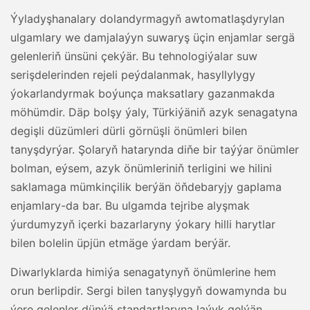
Ýyladyşhanalary dolandyrmagyň awtomatlaşdyrylan
ulgamlary we damjalaýyn suwaryş üçin enjamlar sergä
gelenleriň ünsüni çekýär. Bu tehnologiýalar suw
serişdelerinden rejeli peýdalanmak, hasyllylygy
ýokarlandyrmak boýunça maksatlary gazanmakda
möhümdir. Däp bolşy ýaly, Türkiýäniň azyk senagatyna
degişli düzümleri dürli görnüşli önümleri bilen
tanyşdyrýar. Şolaryň hatarynda diňe bir taýýar önümler
bolman, eýsem, azyk önümleriniň terligini we hilini
saklamaga mümkinçilik berýän öňdebaryjy gaplama
enjamlary-da bar. Bu ulgamda tejribe alyşmak
ýurdumyzyň içerki bazarlaryny ýokary hilli harytlar
bilen bolelin üpjün etmäge ýardam berýär.
Diwarlyklarda himiýa senagatynyň önümlerine hem
orun berlipdir. Sergi bilen tanyşlygyň dowamynda bu
ýere gelenler dünýä standartlaryna laýyk gelýän