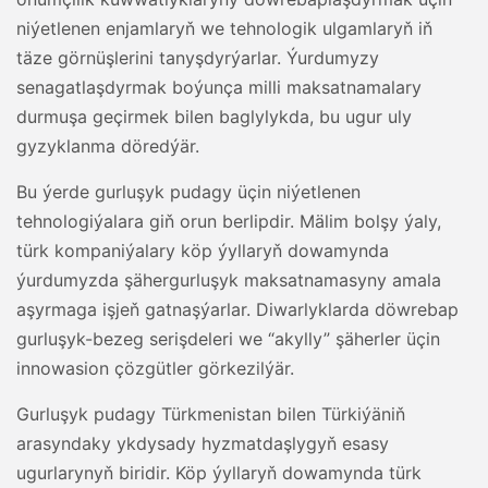
niýetlenen enjamlaryň we tehnologik ulgamlaryň iň
täze görnüşlerini tanyşdyrýarlar. Ýurdumyzy
senagatlaşdyrmak boýunça milli maksatnamalary
durmuşa geçirmek bilen baglylykda, bu ugur uly
gyzyklanma döredýär.
Bu ýerde gurluşyk pudagy üçin niýetlenen
tehnologiýalara giň orun berlipdir. Mälim bolşy ýaly,
türk kompaniýalary köp ýyllaryň dowamynda
ýurdumyzda şähergurluşyk maksatnamasyny amala
aşyrmaga işjeň gatnaşýarlar. Diwarlyklarda döwrebap
gurluşyk-bezeg serişdeleri we “akylly” şäherler üçin
innowasion çözgütler görkezilýär.
Gurluşyk pudagy Türkmenistan bilen Türkiýäniň
arasyndaky ykdysady hyzmatdaşlygyň esasy
ugurlarynyň biridir. Köp ýyllaryň dowamynda türk