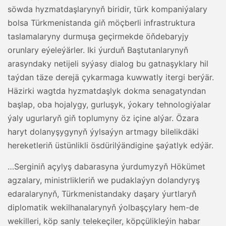
söwda hyzmatdaşlarynyň biridir, türk kompaniýalary
bolsa Türkmenistanda giň möçberli infrastruktura
taslamalaryny durmuşa geçirmekde öňdebaryjy
orunlary eýeleýärler. Iki ýurduň Baştutanlarynyň
arasyndaky netijeli syýasy dialog bu gatnaşyklary hil
taýdan täze derejä çykarmaga kuwwatly itergi berýär.
Häzirki wagtda hyzmatdaşlyk dokma senagatyndan
başlap, oba hojalygy, gurluşyk, ýokary tehnologiýalar
ýaly ugurlaryň giň toplumyny öz içine alýar. Özara
haryt dolanyşygynyň ýylsaýyn artmagy bilelikdäki
hereketleriň üstünlikli ösdürilýändigine şaýatlyk edýär.
…Serginiň açylyş dabarasyna ýurdumyzyň Hökümet
agzalary, ministrlikleriň we pudaklaýyn dolandyryş
edaralarynyň, Türkmenistandaky daşary ýurtlaryň
diplomatik wekilhanalarynyň ýolbaşçylary hem-de
wekilleri, köp sanly telekeçiler, köpçülikleýin habar