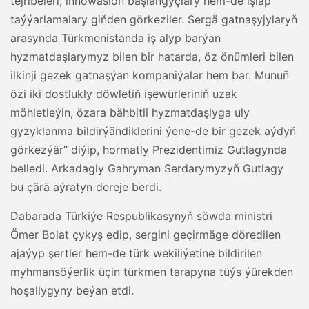
tejribeleri, innowasion başlangyçlary hem-de işläp
taýýarlamalary giňden görkeziler. Sergä gatnaşyjylaryň
arasynda Türkmenistanda iş alyp barýan
hyzmatdaşlarymyz bilen bir hatarda, öz önümleri bilen
ilkinji gezek gatnaşýan kompaniýalar hem bar. Munuň
özi iki dostlukly döwletiň işewürleriniň uzak
möhletleýin, özara bähbitli hyzmatdaşlyga uly
gyzyklanma bildirýändiklerini ýene-de bir gezek aýdyň
görkezýär” diýip, hormatly Prezidentimiz Gutlagynda
belledi. Arkadagly Gahryman Serdarymyzyň Gutlagy
bu çärä aýratyn dereje berdi.
Dabarada Türkiýe Respublikasynyň söwda ministri
Ömer Bolat çykyş edip, sergini geçirmäge döredilen
ajaýyp şertler hem-de türk wekiliýetine bildirilen
myhmansöýerlik üçin türkmen tarapyna tüýs ýürekden
hoşallygyny beýan etdi.