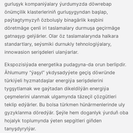
gurluşyk kompaniýalary ýurdumyzda döwrebap
önümçilik klasterleriniň gurluşygyndan başlap,
paýtagtymyzyň özboluşly binagärlik keşbini
döretmäge çenli iri taslamalary durmuşa geçirmäge
gatnaşyp gelýärler. Olar öz taslamalarynda halkara
standartlary, seýsmiki durnukly tehnologiýalary,
innowasion serişdeleri ulanýarlar.
Ekspozisiýada energetika pudagyna-da orun berlipdir.
Ählumumy “ýaşyl” ykdysadyýete geçiş döwründe
türkiýeli hyzmatdaşlar energiýa serişdelerini
tygşytlamak we gaýtadan dikeldilýän energiýa
çeşmelerini ulanmak ulgamynda täzeçil çözgütleri
teklip edýärler. Bu bolsa türkmen hünärmenlerinde uly
gyzyklanma döredýär. Şeýle hem doganlyk ýurduň oba
hojalyk toplumynda ýeten sepgitleri giňden
tanyşdyrylýar.