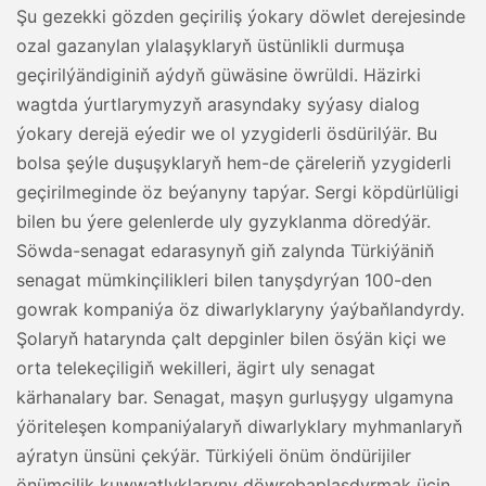
Şu gezekki gözden geçiriliş ýokary döwlet derejesinde
ozal gazanylan ylalaşyklaryň üstünlikli durmuşa
geçirilýändiginiň aýdyň güwäsine öwrüldi. Häzirki
wagtda ýurtlarymyzyň arasyndaky syýasy dialog
ýokary derejä eýedir we ol yzygiderli ösdürilýär. Bu
bolsa şeýle duşuşyklaryň hem-de çäreleriň yzygiderli
geçirilmeginde öz beýanyny tapýar. Sergi köpdürlüligi
bilen bu ýere gelenlerde uly gyzyklanma döredýär.
Söwda-senagat edarasynyň giň zalynda Türkiýäniň
senagat mümkinçilikleri bilen tanyşdyrýan 100-den
gowrak kompaniýa öz diwarlyklaryny ýaýbaňlandyrdy.
Şolaryň hatarynda çalt depginler bilen ösýän kiçi we
orta telekeçiligiň wekilleri, ägirt uly senagat
kärhanalary bar. Senagat, maşyn gurluşygy ulgamyna
ýöriteleşen kompaniýalaryň diwarlyklary myhmanlaryň
aýratyn ünsüni çekýär. Türkiýeli önüm öndürijiler
önümçilik kuwwatlyklaryny döwrebaplaşdyrmak üçin