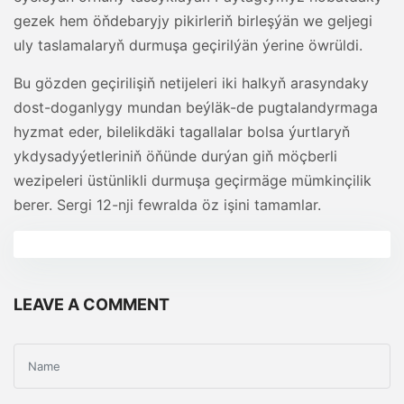
gezek hem öňdebaryjy pikirleriň birleşýän we geljegi
uly taslamalaryň durmuşa geçirilýän ýerine öwrüldi.
Bu gözden geçirilişiň netijeleri iki halkyň arasyndaky
dost-doganlygy mundan beýläk-de pugtalandyrmaga
hyzmat eder, bilelikdäki tagallalar bolsa ýurtlaryň
ykdysadyýetleriniň öňünde durýan giň möçberli
wezipeleri üstünlikli durmuşa geçirmäge mümkinçilik
berer. Sergi 12-nji fewralda öz işini tamamlar.
LEAVE A COMMENT