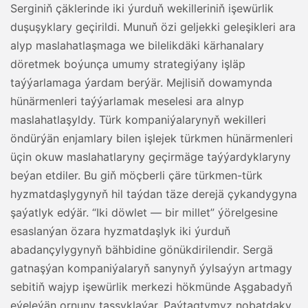
Serginiň çäklerinde iki ýurduň wekilleriniň işewürlik
duşuşyklary geçirildi. Munuň özi geljekki geleşikleri ara
alyp maslahatlaşmaga we bilelikdäki kärhanalary
döretmek boýunça umumy strategiýany işläp
taýýarlamaga ýardam berýär. Mejlisiň dowamynda
hünärmenleri taýýarlamak meselesi ara alnyp
maslahatlaşyldy. Türk kompaniýalarynyň wekilleri
öndürýän enjamlary bilen işlejek türkmen hünärmenleri
üçin okuw maslahatlaryny geçirmäge taýýardyklaryny
beýan etdiler. Bu giň möçberli çäre türkmen-türk
hyzmatdaşlygynyň hil taýdan täze derejä çykandygyna
şaýatlyk edýär. “Iki döwlet — bir millet” ýörelgesine
esaslanýan özara hyzmatdaşlyk iki ýurduň
abadançylygynyň bähbidine gönükdirilendir. Sergä
gatnaşýan kompaniýalaryň sanynyň ýylsaýyn artmagy
sebitiň wajyp işewürlik merkezi hökmünde Aşgabadyň
eýeleýän ornuny tassyklaýar. Paýtagtymyz nobatdaky