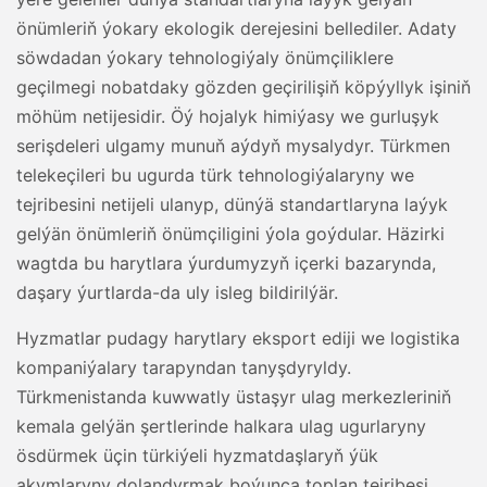
önümleriň ýokary ekologik derejesini bellediler. Adaty
söwdadan ýokary tehnologiýaly önümçiliklere
geçilmegi nobatdaky gözden geçirilişiň köpýyllyk işiniň
möhüm netijesidir. Öý hojalyk himiýasy we gurluşyk
serişdeleri ulgamy munuň aýdyň mysalydyr. Türkmen
telekeçileri bu ugurda türk tehnologiýalaryny we
tejribesini netijeli ulanyp, dünýä standartlaryna laýyk
gelýän önümleriň önümçiligini ýola goýdular. Häzirki
wagtda bu harytlara ýurdumyzyň içerki bazarynda,
daşary ýurtlarda-da uly isleg bildirilýär.
Hyzmatlar pudagy harytlary eksport ediji we logistika
kompaniýalary tarapyndan tanyşdyryldy.
Türkmenistanda kuwwatly üstaşyr ulag merkezleriniň
kemala gelýän şertlerinde halkara ulag ugurlaryny
ösdürmek üçin türkiýeli hyzmatdaşlaryň ýük
akymlaryny dolandyrmak boýunça toplan tejribesi