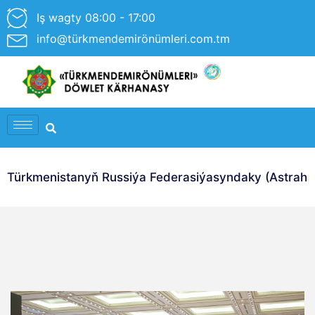
Iş wagty 08:00 - 17:00
info@türkmendemirönümleri.com.tm
Türkmenistanyň Russiýa Federasiýasyndaky (Astrahan 