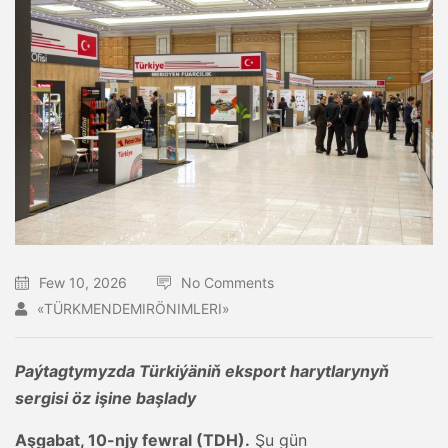
Few 10, 2026
No Comments
«TÜRKMENDEMIRÖNIMLERI»
Paýtagtymyzda Türkiýäniň eksport harytlarynyň
sergisi öz işine başlady
Aşgabat, 10-njy fewral (TDH).
Şu gün