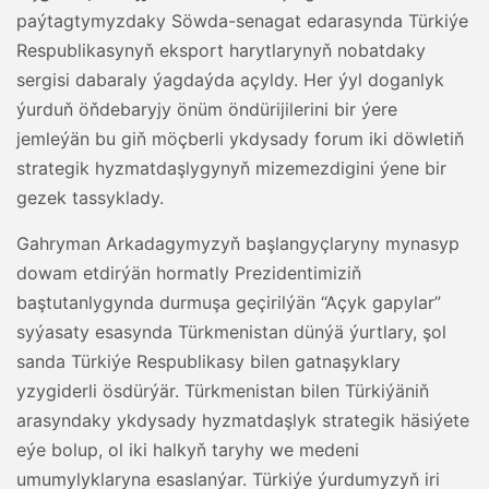
paýtagtymyzdaky Söwda-senagat edarasynda Türkiýe
Respublikasynyň eksport harytlarynyň nobatdaky
sergisi dabaraly ýagdaýda açyldy. Her ýyl doganlyk
ýurduň öňdebaryjy önüm öndürijilerini bir ýere
jemleýän bu giň möçberli ykdysady forum iki döwletiň
strategik hyzmatdaşlygynyň mizemezdigini ýene bir
gezek tassyklady.
Gahryman Arkadagymyzyň başlangyçlaryny mynasyp
dowam etdirýän hormatly Prezidentimiziň
baştutanlygynda durmuşa geçirilýän “Açyk gapylar”
syýasaty esasynda Türkmenistan dünýä ýurtlary, şol
sanda Türkiýe Respublikasy bilen gatnaşyklary
yzygiderli ösdürýär. Türkmenistan bilen Türkiýäniň
arasyndaky ykdysady hyzmatdaşlyk strategik häsiýete
eýe bolup, ol iki halkyň taryhy we medeni
umumylyklaryna esaslanýar. Türkiýe ýurdumyzyň iri