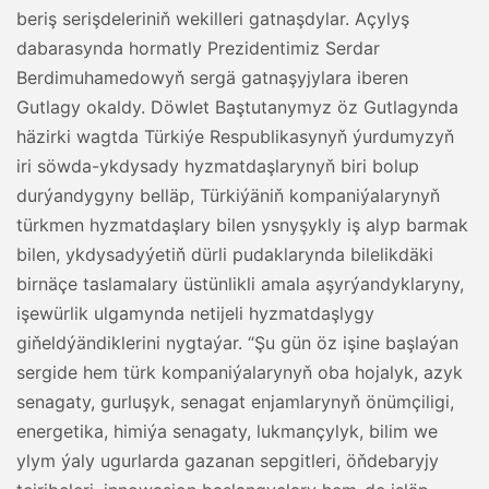
beriş serişdeleriniň wekilleri gatnaşdylar. Açylyş
dabarasynda hormatly Prezidentimiz Serdar
Berdimuhamedowyň sergä gatnaşyjylara iberen
Gutlagy okaldy. Döwlet Baştutanymyz öz Gutlagynda
häzirki wagtda Türkiýe Respublikasynyň ýurdumyzyň
iri söwda-ykdysady hyzmatdaşlarynyň biri bolup
durýandygyny belläp, Türkiýäniň kompaniýalarynyň
türkmen hyzmatdaşlary bilen ysnyşykly iş alyp barmak
bilen, ykdysadyýetiň dürli pudaklarynda bilelikdäki
birnäçe taslamalary üstünlikli amala aşyrýandyklaryny,
işewürlik ulgamynda netijeli hyzmatdaşlygy
giňeldýändiklerini nygtaýar. “Şu gün öz işine başlaýan
sergide hem türk kompaniýalarynyň oba hojalyk, azyk
senagaty, gurluşyk, senagat enjamlarynyň önümçiligi,
energetika, himiýa senagaty, lukmançylyk, bilim we
ylym ýaly ugurlarda gazanan sepgitleri, öňdebaryjy