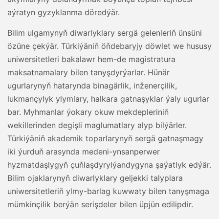
aýratyn gyzyklanma döredýär.
Bilim ulgamynyň diwarlyklary sergä gelenleriň ünsüni
özüne çekýär. Türkiýäniň öňdebaryjy döwlet we hususy
uniwersitetleri bakalawr hem-de magistratura
maksatnamalary bilen tanyşdyrýarlar. Hünär
ugurlarynyň hatarynda binagärlik, inženerçilik,
lukmançylyk ylymlary, halkara gatnaşyklar ýaly ugurlar
bar. Myhmanlar ýokary okuw mekdepleriniň
wekillerinden degişli maglumatlary alyp bilýärler.
Türkiýäniň akademik toparlarynyň sergä gatnaşmagy
iki ýurduň arasynda medeni-ynsanperwer
hyzmatdaşlygyň çuňlaşdyrylýandygyna şaýatlyk edýär.
Bilim ojaklarynyň diwarlyklary geljekki talyplara
uniwersitetleriň ylmy-barlag kuwwaty bilen tanyşmaga
mümkinçilik berýän serişdeler bilen üpjün edilipdir.