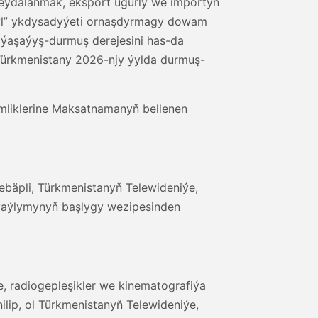
eýdalanmak, eksport ugurly we importyň
aşyl” ykdysadyýeti ornaşdyrmagy dowam
ň ýaşaýyş-durmuş derejesini has-da
Türkmenistany 2026-njy ýylda durmuş-
imliklerine Maksatnamanyň bellenen
ebäpli, Türkmenistanyň Telewideniýe,
ioýaýlymynyň başlygy wezipesinden
, radiogepleşikler we kinematografiýa
ilip, ol Türkmenistanyň Telewideniýe,