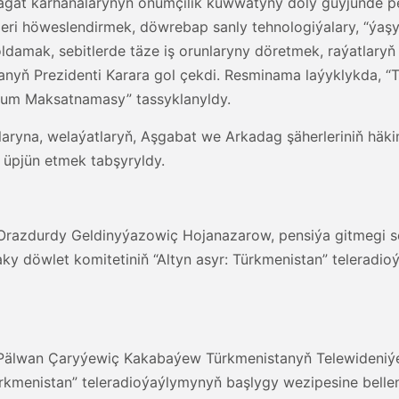
gat kärhanalarynyň önümçilik kuwwatyny doly güýjünde p
leri höweslendirmek, döwrebap sanly tehnologiýalary, “ý
goldamak, sebitlerde täze iş orunlaryny döretmek, raýatlary
nyň Prezidenti Karara gol çekdi. Resminama laýyklykda, “
um Maksatnamasy” tassyklanyldy.
alaryna, welaýatlaryň, Aşgabat we Arkadag şäherleriniň häk
i üpjün etmek tabşyryldy.
, Orazdurdy Geldinyýazowiç Hojanazarow, pensiýa gitmegi s
aky döwlet komitetiniň “Altyn asyr: Türkmenistan” telerad
, Pälwan Çaryýewiç Kakabaýew Türkmenistanyň Telewideniýe
ürkmenistan” teleradioýaýlymynyň başlygy wezipesine bellen