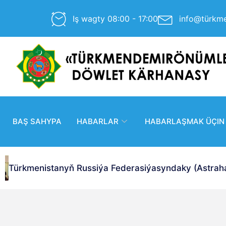
Iş wagty 08:00 - 17:00
info@türkm
BAŞ SAHYPA
HABARLAR
HABARLAŞMAK ÜÇIN
Türkmenistanyň Russiýa Federasiýasyndaky (Astrahan 