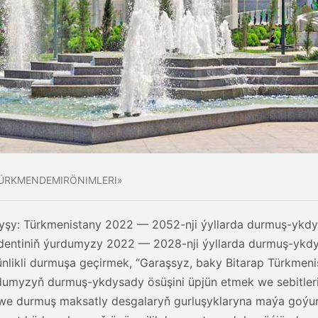
ÜRKMENDEMIRÖNIMLERI»
yşy: Türkmenistany 2022 — 2052-nji ýyllarda durmuş-ykdy
dentiniň ýurdumyzy 2022 — 2028-nji ýyllarda durmuş-ykd
ünlikli durmuşa geçirmek, “Garaşsyz, baky Bitarap Türkme
urdumyzyň durmuş-ykdysady ösüşini üpjün etmek we sebitler
 we durmuş maksatly desgalaryň gurluşyklaryna maýa goý