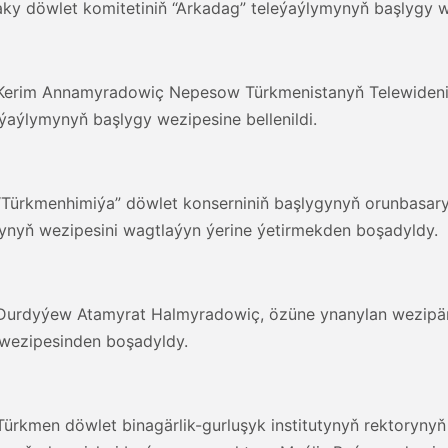
aky döwlet komitetiniň “Arkadag” teleýaýlymynyň başlygy 
, Kerim Annamyradowiç Nepesow Türkmenistanyň Telewideniý
ýaýlymynyň başlygy wezipesine bellenildi.
, “Türkmenhimiýa” döwlet konserniniň başlygynyň orunbasa
ynyň wezipesini wagtlaýyn ýerine ýetirmekden boşadyldy.
n, Durdyýew Atamyrat Halmyradowiç, özüne ynanylan wezipä
 wezipesinden boşadyldy.
 Türkmen döwlet binagärlik-gurluşyk institutynyň rektoryny