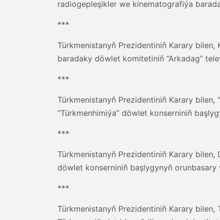
radiogepleşikler we kinematografiýa barad
***
Türkmenistanyň Prezidentiniň Karary bilen
baradaky döwlet komitetiniň “Arkadag” tele
***
Türkmenistanyň Prezidentiniň Karary bilen
“Türkmenhimiýa” döwlet konserniniň başlyg
***
Türkmenistanyň Prezidentiniň Karary bile
döwlet konserniniň başlygynyň orunbasary
***
Türkmenistanyň Prezidentiniň Karary bilen,