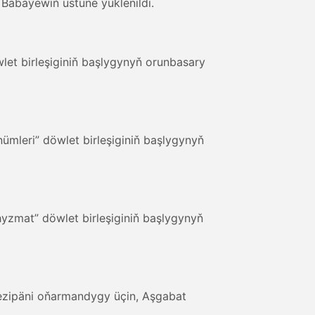
Babaýewiň üstüne ýüklenildi.
let birleşiginiň başlygynyň orunbasary
leri” döwlet birleşiginiň başlygynyň
zmat” döwlet birleşiginiň başlygynyň
ezipäni oňarmandygy üçin, Aşgabat