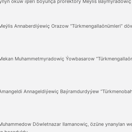
tynyň okuw işleri boýunça prorektory Meýlis Baýmyradowiç 
 Meýlis Annaberdiýewiç Orazow “Türkmengallaönümleri” döw
n, Mekan Muhammetmyradowiç Ýowbasarow “Türkmengallaönüm
n, Amangeldi Annageldiýewiç Baýramdurdyýew “Türkmenobahy
n, Muhammedow Döwletnazar Ilamanowiç, özüne ynanylan w
en boşadyldy.