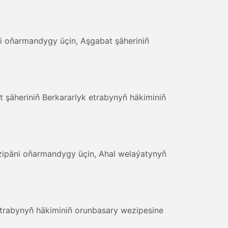
i oňarmandygy üçin, Aşgabat şäheriniň
heriniň Berkararlyk etrabynyň häkiminiň
zipäni oňarmandygy üçin, Ahal welaýatynyň
trabynyň häkiminiň orunbasary wezipesine