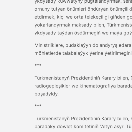
ykdysady kuwwatyny pugtalandyrmak, sena
ornuny tutýan önümleri öndürýän önümçilik
etdirmek, kiçi we orta telekeçiligi giňden 
ýokarlandyrmak maksady bilen, Türkmenista
ykdysady taýdan ösdürmegiň we maýa goý
Ministrliklere, pudaklaýyn dolandyryş edar
möhletlerde talabalaýyk ýerine ýetirilmegin
***
Türkmenistanyň Prezidentiniň Karary bilen
radiogepleşikler we kinematografiýa barad
boşadyldy.
***
Türkmenistanyň Prezidentiniň Karary bilen
baradaky döwlet komitetiniň “Altyn asyr: T