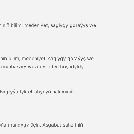
iniň bilim, medeniýet, saglygy goraýyş we
niň bilim, medeniýet, saglygy goraýyş we
ň orunbasary wezipesinden boşadyldy.
Bagtyýarlyk etrabynyň häkiminiň
oňarmandygy üçin, Aşgabat şäheriniň