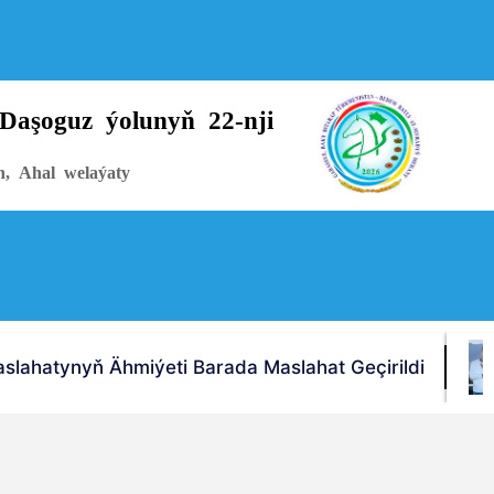
Daşoguz ýolunyň 22-nji
n, Ahal welaýaty
lahatynyň Ähmiýeti Barada Maslahat Geçirildi