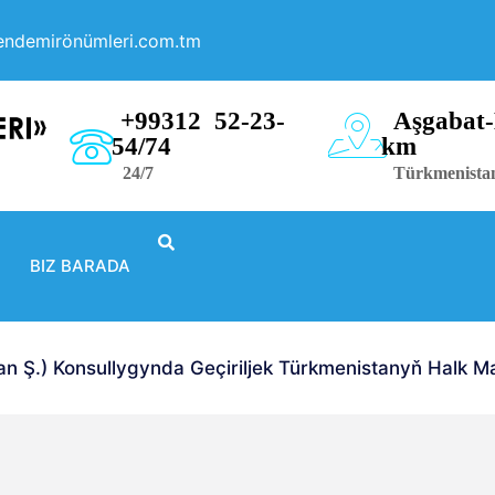
endemirönümleri.com.tm
+99312 52-23-
Aşgabat-
54/74
km
24/7
Türkmenista
BIZ BARADA
Ş.) Konsullygynda Geçiriljek Türkmenistanyň Halk Mas