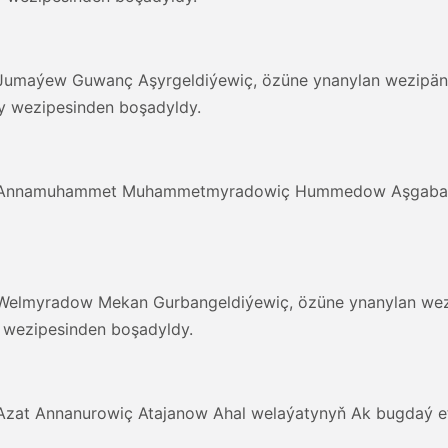
, Jumaýew Guwanç Aşyrgeldiýewiç, özüne ynanylan wezipän
y wezipesinden boşadyldy.
en, Annamuhammet Muhammetmyradowiç Hummedow Aşgabat şä
n, Welmyradow Mekan Gurbangeldiýewiç, özüne ynanylan we
 wezipesinden boşadyldy.
, Azat Annanurowiç Atajanow Ahal welaýatynyň Ak bugdaý e