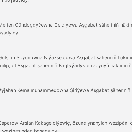
, Merjen Gündogdyýewna Geldiýewa Aşgabat şäheriniň häkim
şadyldy.
 Gülşirin Söýunowna Niýazseidowa Aşgabat şäheriniň häkimi
ilip, ol Aşgabat şäheriniň Bagtyýarlyk etrabynyň häkimini
, Aýjahan Kemalmuhammedowna Şiriýewa Aşgabat şäheriniň 
, Saparow Arslan Kakageldiýewiç, özüne ynanylan wezipäni 
y wezipesinden boşadyldy.