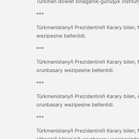
Türkmen döwlet binagärlik-gurluşyk institu
***
Türkmenistanyň Prezidentiniň Karary bilen,
wezipesine bellenildi.
***
Türkmenistanyň Prezidentiniň Karary bile
orunbasary wezipesine bellenildi.
***
Türkmenistanyň Prezidentiniň Karary bile
orunbasary wezipesine bellenildi.
***
Türkmenistanyň Prezidentiniň Karary bile
şäheriniň häkiminiň orunbasary wezipesind