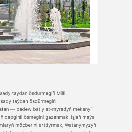
sady taýdan ösdürmegiň Milli
ysady taýdan ösdürmegiň
nistan — bedew batly at-myradyň mekany”
iň depginli ösmegini gazanmak, işjeň maýa
umlaryň möçberini artdyrmak, Watanymyzyň