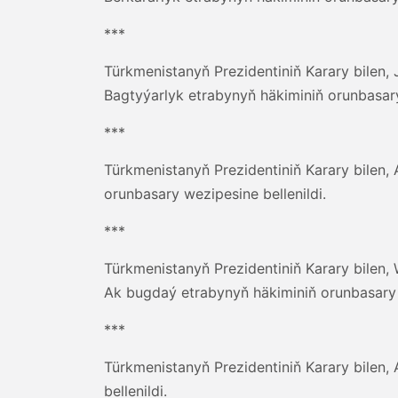
***
Türkmenistanyň Prezidentiniň Karary bilen
Bagtyýarlyk etrabynyň häkiminiň orunbasar
***
Türkmenistanyň Prezidentiniň Karary bil
orunbasary wezipesine bellenildi.
***
Türkmenistanyň Prezidentiniň Karary bile
Ak bugdaý etrabynyň häkiminiň orunbasary
***
Türkmenistanyň Prezidentiniň Karary bilen
bellenildi.