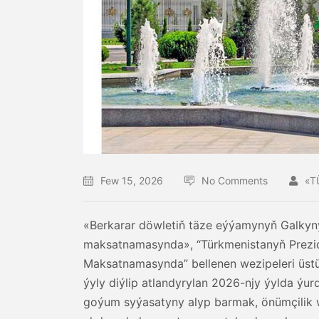
Few 15, 2026
No Comments
«T
«Berkarar döwletiň täze eýýamynyň Galkyn
maksatnamasynda», “Türkmenistanyň Prezi
Maksatnamasynda” bellenen wezipeleri üst
ýyly diýlip atlandyrylan 2026-njy ýylda ý
goýum syýasatyny alyp barmak, önümçilik