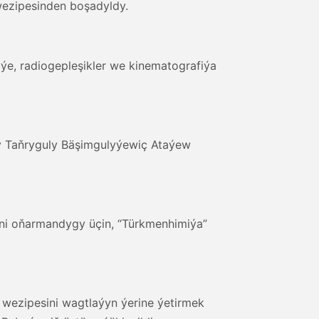
wezipesinden boşadyldy.
e, radiogepleşikler we kinematografiýa
ry Taňryguly Bäşimgulyýewiç Ataýew
ni oňarmandygy üçin, “Türkmenhimiýa”
ň wezipesini wagtlaýyn ýerine ýetirmek