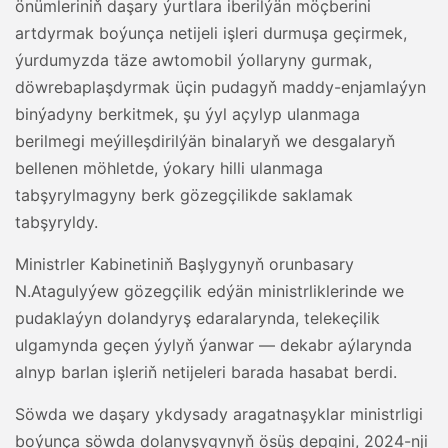
önümleriniň daşary ýurtlara iberilýän möçberini
artdyrmak boýunça netijeli işleri durmuşa geçirmek,
ýurdumyzda täze awtomobil ýollaryny gurmak,
döwrebaplaşdyrmak üçin pudagyň maddy-enjamlaýyn
binýadyny berkitmek, şu ýyl açylyp ulanmaga
berilmegi meýilleşdirilýän binalaryň we desgalaryň
bellenen möhletde, ýokary hilli ulanmaga
tabşyrylmagyny berk gözegçilikde saklamak
tabşyryldy.
Ministrler Kabinetiniň Başlygynyň orunbasary
N.Atagulyýew gözegçilik edýän ministrliklerinde we
pudaklaýyn dolandyryş edaralarynda, telekeçilik
ulgamynda geçen ýylyň ýanwar — dekabr aýlarynda
alnyp barlan işleriň netijeleri barada hasabat berdi.
Söwda we daşary ykdysady aragatnaşyklar ministrligi
boýunça söwda dolanyşygynyň ösüş depgini, 2024-nji