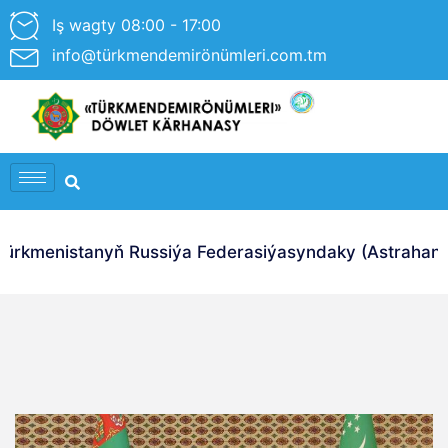
Iş wagty 08:00 - 17:00
info@türkmendemirönümleri.com.tm
rkmenistanyň Russiýa Federasiýasyndaky (Astrahan Ş.)