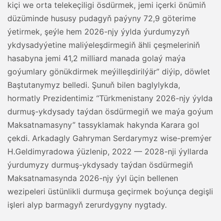
kiçi we orta telekeçiligi ösdürmek, jemi içerki önümiň
düzüminde hususy pudagyň paýyny 72,9 göterime
ýetirmek, şeýle hem 2026-njy ýylda ýurdumyzyň
ykdysadyýetine maliýeleşdirmegiň ähli çeşmeleriniň
hasabyna jemi 41,2 milliard manada golaý maýa
goýumlary gönükdirmek meýilleşdirilýär” diýip, döwlet
Baştutanymyz belledi. Şunuň bilen baglylykda,
hormatly Prezidentimiz “Türkmenistany 2026-njy ýylda
durmuş-ykdysady taýdan ösdürmegiň we maýa goýum
Maksatnamasyny” tassyklamak hakynda Karara gol
çekdi. Arkadagly Gahryman Serdarymyz wise-premýer
H.Geldimyradowa ýüzlenip, 2022 — 2028-nji ýyllarda
ýurdumyzy durmuş-ykdysady taýdan ösdürmegiň
Maksatnamasynda 2026-njy ýyl üçin bellenen
wezipeleri üstünlikli durmuşa geçirmek boýunça degişli
işleri alyp barmagyň zerurdygyny nygtady.