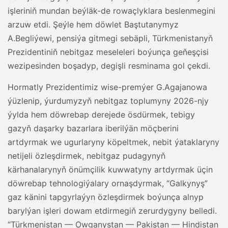
işleriniň mundan beýläk-de rowaçlyklara beslenmegini
arzuw etdi. Şeýle hem döwlet Baştutanymyz
A.Begliýewi, pensiýa gitmegi sebäpli, Türkmenistanyň
Prezidentiniň nebitgaz meseleleri boýunça geňeşçisi
wezipesinden boşadyp, degişli resminama gol çekdi.
Hormatly Prezidentimiz wise-premýer G.Agajanowa
ýüzlenip, ýurdumyzyň nebitgaz toplumyny 2026-njy
ýylda hem döwrebap derejede ösdürmek, tebigy
gazyň daşarky bazarlara iberilýän möçberini
artdyrmak we ugurlaryny köpeltmek, nebit ýataklaryny
netijeli özleşdirmek, nebitgaz pudagynyň
kärhanalarynyň önümçilik kuwwatyny artdyrmak üçin
döwrebap tehnologiýalary ornaşdyrmak, “Galkynyş”
gaz känini tapgyrlaýyn özleşdirmek boýunça alnyp
barylýan işleri dowam etdirmegiň zerurdygyny belledi.
“Türkmenistan — Owganystan — Pakistan — Hindistan