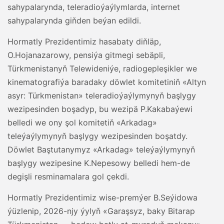
sahypalarynda, teleradioýaýlymlarda, internet
sahypalarynda giňden beýan edildi.
Hormatly Prezidentimiz hasabaty diňläp,
O.Hojanazarowy, pensiýa gitmegi sebäpli,
Türkmenistanyň Telewideniýe, radiogepleşikler we
kinematografiýa baradaky döwlet komitetiniň «Altyn
asyr: Türkmenistan» teleradioýaýlymynyň başlygy
wezipesinden boşadyp, bu wezipä P.Kakabaýewi
belledi we ony şol komitetiň «Arkadag»
teleýaýlymynyň başlygy wezipesinden boşatdy.
Döwlet Baştutanymyz «Arkadag» teleýaýlymynyň
başlygy wezipesine K.Nepesowy belledi hem-de
degişli resminamalara gol çekdi.
Hormatly Prezidentimiz wise-premýer B.Seýidowa
ýüzlenip, 2026-njy ýylyň «Garaşsyz, baky Bitarap