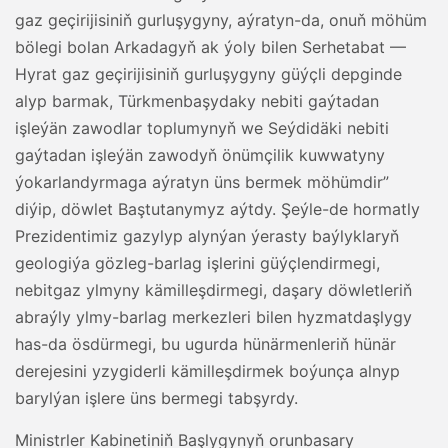
gaz geçirijisiniň gurluşygyny, aýratyn-da, onuň möhüm
bölegi bolan Arkadagyň ak ýoly bilen Serhetabat —
Hyrat gaz geçirijisiniň gurluşygyny güýçli depginde
alyp barmak, Türkmenbaşydaky nebiti gaýtadan
işleýän zawodlar toplumynyň we Seýdidäki nebiti
gaýtadan işleýän zawodyň önümçilik kuwwatyny
ýokarlandyrmaga aýratyn üns bermek möhümdir”
diýip, döwlet Baştutanymyz aýtdy. Şeýle-de hormatly
Prezidentimiz gazylyp alynýan ýerasty baýlyklaryň
geologiýa gözleg-barlag işlerini güýçlendirmegi,
nebitgaz ylmyny kämilleşdirmegi, daşary döwletleriň
abraýly ylmy-barlag merkezleri bilen hyzmatdaşlygy
has-da ösdürmegi, bu ugurda hünärmenleriň hünär
derejesini yzygiderli kämilleşdirmek boýunça alnyp
barylýan işlere üns bermegi tabşyrdy.
Ministrler Kabinetiniň Başlygynyň orunbasary