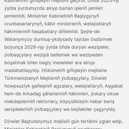
Kabinetiniň giňişleýin mejlisini geçirdi. Onda 2025-nji
ýylda ýurdumyzda alnyp barlan işleriň jemleri
jemlenildi, Ministrler Kabinetiniň Başlygynyň
orunbasarlarynyň, käbir ministrleriň, welaýatlaryň
häkimleriniň hasabatlary diňlenildi. Şeýle-de
Watanymyzy durmuş-ykdysady taýdan ösdürmek
boýunça 2026-njy ýylda öňde durýan wezipeler,
ýolbaşçylary wezipä bellemek we wezipeden
boşatmak bilen bagly meseleler ara alnyp
maslahatlaşyldy. Hökümetiň giňişleýin mejlisine
Türkmenistanyň Mejlisiniň ýolbaşçylary, Döwlet
howpsuzlyk geňeşiniň agzalary, welaýatlaryň, Aşgabat
hem-de Arkadag şäherleriniň häkimleri, ýokary okuw
mekdepleriniň rektorlary, köpçülikleýin habar beriş
serişdeleriniň ýolbaşçylary we beýlekiler çagyryldy.
Döwlet Baştutanymyz mejlisiň gün tertibini yglan edip,