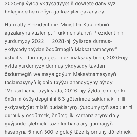
2025-nji ýylda ykdysadyýetiň döwlete dahylsyz
böleginde hem oňyn görkezijiler gazanyldy.
Hormatly Prezidentimiz Ministrler Kabinetiniň
agzalaryna ýüzlenip, “Türkmenistanyň Prezidentiniň
ýurdumyzy 2022 — 2028-nji ýyllarda durmuş-
ykdysady taýdan ösdürmegiň Maksatnamasyny”
üstünlikli durmuşa geçirmek maksady bilen, 2026-njy
ýylda ýurdumyzy durmuş-ykdysady taýdan
ösdürmegiň we maýa goýum Maksatnamasynyň
taslamasynyň işlenip taýýarlanandygyny aýtdy.
“Maksatnama laýyklykda, 2026-njy ýylda jemi içerki
önümiň ösüş depginini 6,3 göterimde saklamak, milli
ykdysadyýetimiziň pudaklaryny, ýurdumyzyň sebitlerini
durnukly ösdürmek, önümçilik kärhanalaryny doly
güýjünde işletmek, täze kärhanalary gurmagyň
hasabyna 5 müň 300-e golaý täze iş ornuny döretmek,