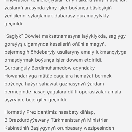
ýaşlaryň arasynda ylmy işler boýunça bäsleşigiň
ýeňijilerini sylaglamak dabarasy guramaçylykly
geçirildi.
“Saglyk” Döwlet maksatnamasyna laýyklykda, saglygy
goraýyş ulgamynda keselleriň öňüni almagyň,
bejermegiň öňdebaryjy usullaryny amaly lukmançylyga
ornaşdyrmak boýunça işler dowam etdirildi.
Gurbanguly Berdimuhamedow adyndaky
Howandarlyga mätäç çagalara hemaýat bermek
boýunça haýyr-sahawat gaznasynyň ýardam
bermeginde näsag çagalara dürli operasiýalar amala
aşyrylyp, bejergiler geçirildi.
Hormatly Prezidentimiz hasabaty diňläp,
B.Orazdurdyýewany Türkmenistanyň Ministrler
Kabinetiniň Başlygynyň orunbasary wezipesinden