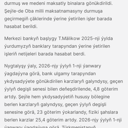
durmuş we medeni maksatly binalara gönükdirildi.
Şeýle-de Oba milli maksatnamasyny durmuşa
geçirmegiň çäklerinde ýerine ýetirilen işler barada
hasabat berildi.
Merkezi bankyň başlygy T.Mälikow 2025-nji ýylda
ýurdumyzyň banklary tarapyndan ýerine ýetirilen
işleriň netijeleri barada hasabat berdi.
Nygtalyşy ýaly, 2026-njy ýylyň 1-nji ýanwary
ýagdaýyna görä, bank ulgamy tarapyndan
ykdysadyýete gönükdirilen karzlaryň galyndysy, geçen
ýylyň degişli senesi bilen deňeşdirilende, 4,8 göterim
artdy. Şeýle hem ykdysadyýetiň hususy bölegine
berlen karzlaryň galyndysy, geçen ýylyň degişli
senesine görä, 23 göterim ýokarlandy, fiziki şahslara
berlen karzlar 25,4 göterim artdy. 2026-njy ýylyň 1-nji
ýanwary ýagdaýyna görä, Türkmenistanyň