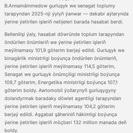
B.Annamämmedow gurluşyk we senagat toplumy
tarapyndan 2025-nji ýylyň ýanwar — dekabr aýlarynda
ýerine ýetirilen işleriň netijeleri barada hasabat berdi.
Bellenilişi ýaly, hasabat döwründe toplum tarapyndan
öndürilen önümleriň we ýerine ýetirilen işleriň
meýilnamasy 101,9 göterim berjaý edildi. Gurluşyk we
binagärlik ministrligi boýunça öndürilen önümleriň,
ýerine ýetirilen işleriň meýilnamasy 114,5 göterim,
Senagat we gurluşyk önümçiligi ministrligi boýunça
109,7 göterim, Energetika ministrligi boýunça 107,1
göterim boldy. Awtomobil ýollarynyň gurluşygyny
dolandyrmak baradaky döwlet agentligi tarapyndan
ýerine ýetirilen işleriň meýilnamasy 104,2 göterim
berjaý edildi. Aşgabat şäheriniň häkimligi boýunça
ýerine ýetirilen işleriň möçberi 132 million manada deň
boldy.