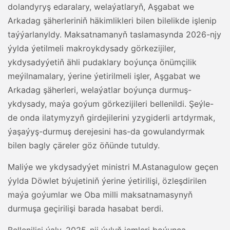
dolandyryş edaralary, welaýatlaryň, Aşgabat we
Arkadag şäherleriniň häkimlikleri bilen bilelikde işlenip
taýýarlanyldy. Maksatnamanyň taslamasynda 2026-njy
ýylda ýetilmeli makroykdysady görkezijiler,
ykdysadyýetiň ähli pudaklary boýunça önümçilik
meýilnamalary, ýerine ýetirilmeli işler, Aşgabat we
Arkadag şäherleri, welaýatlar boýunça durmuş-
ykdysady, maýa goýum görkezijileri bellenildi. Şeýle-
de onda ilatymyzyň girdejilerini yzygiderli artdyrmak,
ýaşaýyş-durmuş derejesini has-da gowulandyrmak
bilen bagly çäreler göz öňünde tutuldy.
Maliýe we ykdysadyýet ministri M.Astanagulow geçen
ýylda Döwlet býujetiniň ýerine ýetirilişi, özleşdirilen
maýa goýumlar we Oba milli maksatnamasynyň
durmuşa geçirilişi barada hasabat berdi.