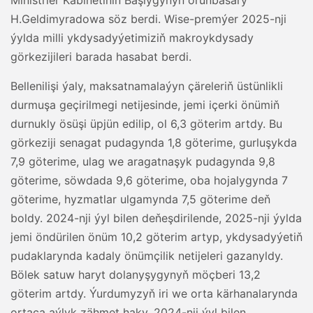
Ministrler Kabinetiniň Başlygynyň orunbasary
H.Geldimyradowa söz berdi. Wise-premýer 2025-nji
ýylda milli ykdysadyýetimiziň makroykdysady
görkezijileri barada hasabat berdi.
Bellenilişi ýaly, maksatnamalaýyn çäreleriň üstünlikli
durmuşa geçirilmegi netijesinde, jemi içerki önümiň
durnukly ösüşi üpjün edilip, ol 6,3 göterim artdy. Bu
görkeziji senagat pudagynda 1,8 göterime, gurluşykda
7,9 göterime, ulag we aragatnaşyk pudagynda 9,8
göterime, söwdada 9,6 göterime, oba hojalygynda 7
göterime, hyzmatlar ulgamynda 7,5 göterime deň
boldy. 2024-nji ýyl bilen deňeşdirilende, 2025-nji ýylda
jemi öndürilen önüm 10,2 göterim artyp, ykdysadyýetiň
pudaklarynda kadaly önümçilik netijeleri gazanyldy.
Bölek satuw haryt dolanyşygynyň möçberi 13,2
göterim artdy. Ýurdumyzyň iri we orta kärhanalarynda
ortaça aýlyk zähmet haky, 2024-nji ýyl bilen