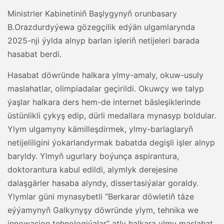
Ministrler Kabinetiniň Başlygynyň orunbasary
B.Orazdurdyýewa gözegçilik edýän ulgamlarynda
2025-nji ýylda alnyp barlan işleriň netijeleri barada
hasabat berdi.
Hasabat döwründe halkara ylmy-amaly, okuw-usuly
maslahatlar, olimpiadalar geçirildi. Okuwçy we talyp
ýaşlar halkara ders hem-de internet bäsleşiklerinde
üstünlikli çykyş edip, dürli medallara mynasyp boldular.
Ylym ulgamyny kämilleşdirmek, ylmy-barlaglaryň
netijeliligini ýokarlandyrmak babatda degişli işler alnyp
baryldy. Ylmyň ugurlary boýunça aspirantura,
doktorantura kabul edildi, alymlyk derejesine
dalaşgärler hasaba alyndy, dissertasiýalar goraldy.
Ylymlar güni mynasybetli “Berkarar döwletiň täze
eýýamynyň Galkynyşy döwründe ylym, tehnika we
innowasion tehnologiýalar” atly halkara ylmy maslahat,