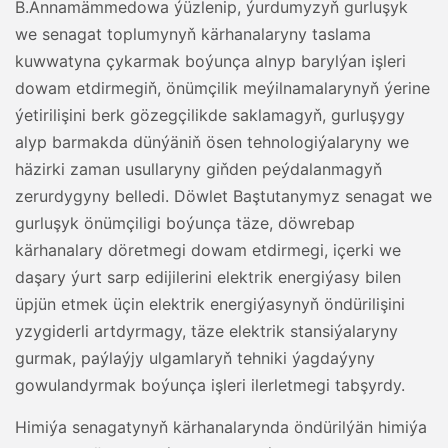
B.Annamämmedowa ýüzlenip, ýurdumyzyň gurluşyk
we senagat toplumynyň kärhanalaryny taslama
kuwwatyna çykarmak boýunça alnyp barylýan işleri
dowam etdirmegiň, önümçilik meýilnamalarynyň ýerine
ýetirilişini berk gözegçilikde saklamagyň, gurluşygy
alyp barmakda dünýäniň ösen tehnologiýalaryny we
häzirki zaman usullaryny giňden peýdalanmagyň
zerurdygyny belledi. Döwlet Baştutanymyz senagat we
gurluşyk önümçiligi boýunça täze, döwrebap
kärhanalary döretmegi dowam etdirmegi, içerki we
daşary ýurt sarp edijilerini elektrik energiýasy bilen
üpjün etmek üçin elektrik energiýasynyň öndürilişini
yzygiderli artdyrmagy, täze elektrik stansiýalaryny
gurmak, paýlaýjy ulgamlaryň tehniki ýagdaýyny
gowulandyrmak boýunça işleri ilerletmegi tabşyrdy.
Himiýa senagatynyň kärhanalarynda öndürilýän himiýa