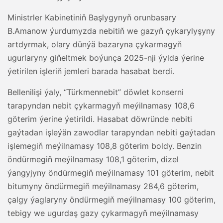
Ministrler Kabinetiniň Başlygynyň orunbasary
B.Amanow ýurdumyzda nebitiň we gazyň çykarylyşyny
artdyrmak, olary dünýä bazaryna çykarmagyň
ugurlaryny giňeltmek boýunça 2025-nji ýylda ýerine
ýetirilen işleriň jemleri barada hasabat berdi.
Bellenilişi ýaly, “Türkmennebit” döwlet konserni
tarapyndan nebit çykarmagyň meýilnamasy 108,6
göterim ýerine ýetirildi. Hasabat döwründe nebiti
gaýtadan işleýän zawodlar tarapyndan nebiti gaýtadan
işlemegiň meýilnamasy 108,8 göterim boldy. Benzin
öndürmegiň meýilnamasy 108,1 göterim, dizel
ýangyjyny öndürmegiň meýilnamasy 101 göterim, nebit
bitumyny öndürmegiň meýilnamasy 284,6 göterim,
çalgy ýaglaryny öndürmegiň meýilnamasy 100 göterim,
tebigy we ugurdaş gazy çykarmagyň meýilnamasy