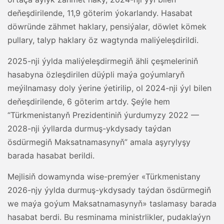
deňeşdirilende, 11,9 göterim ýokarlandy. Hasabat
döwründe zähmet haklary, pensiýalar, döwlet kömek
pullary, talyp haklary öz wagtynda maliýeleşdirildi.
2025-nji ýylda maliýeleşdirmegiň ähli çeşmeleriniň
hasabyna özleşdirilen düýpli maýa goýumlaryň
meýilnamasy doly ýerine ýetirilip, ol 2024-nji ýyl bilen
deňeşdirilende, 6 göterim artdy. Şeýle hem
“Türkmenistanyň Prezidentiniň ýurdumyzy 2022 —
2028-nji ýyllarda durmuş-ykdysady taýdan
ösdürmegiň Maksatnamasynyň” amala aşyrylyşy
barada hasabat berildi.
Mejlisiň dowamynda wise-premýer «Türkmenistany
2026-njy ýylda durmuş-ykdysady taýdan ösdürmegiň
we maýa goýum Maksatnamasynyň» taslamasy barada
hasabat berdi. Bu resminama ministrlikler, pudaklaýyn