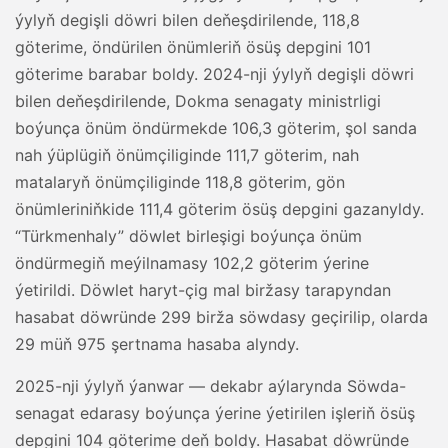
ýylyň degişli döwri bilen deňeşdirilende, 118,8
göterime, öndürilen önümleriň ösüş depgini 101
göterime barabar boldy. 2024-nji ýylyň degişli döwri
bilen deňeşdirilende, Dokma senagaty ministrligi
boýunça önüm öndürmekde 106,3 göterim, şol sanda
nah ýüplügiň önümçiliginde 111,7 göterim, nah
matalaryň önümçiliginde 118,8 göterim, gön
önümleriniňkide 111,4 göterim ösüş depgini gazanyldy.
“Türkmenhaly” döwlet birleşigi boýunça önüm
öndürmegiň meýilnamasy 102,2 göterim ýerine
ýetirildi. Döwlet haryt-çig mal biržasy tarapyndan
hasabat döwründe 299 birža söwdasy geçirilip, olarda
29 müň 975 şertnama hasaba alyndy.
2025-nji ýylyň ýanwar — dekabr aýlarynda Söwda-
senagat edarasy boýunça ýerine ýetirilen işleriň ösüş
depgini 104 göterime deň boldy. Hasabat döwründe