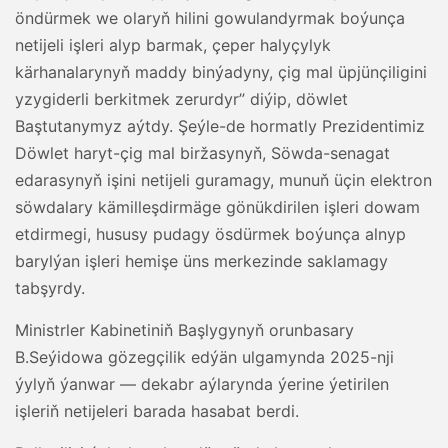
öndürmek we olaryň hilini gowulandyrmak boýunça
netijeli işleri alyp barmak, çeper halyçylyk
kärhanalarynyň maddy binýadyny, çig mal üpjünçiligini
yzygiderli berkitmek zerurdyr” diýip, döwlet
Baştutanymyz aýtdy. Şeýle-de hormatly Prezidentimiz
Döwlet haryt-çig mal biržasynyň, Söwda-senagat
edarasynyň işini netijeli guramagy, munuň üçin elektron
söwdalary kämilleşdirmäge gönükdirilen işleri dowam
etdirmegi, hususy pudagy ösdürmek boýunça alnyp
barylýan işleri hemişe üns merkezinde saklamagy
tabşyrdy.
Ministrler Kabinetiniň Başlygynyň orunbasary
B.Seýidowa gözegçilik edýän ulgamynda 2025-nji
ýylyň ýanwar — dekabr aýlarynda ýerine ýetirilen
işleriň netijeleri barada hasabat berdi.