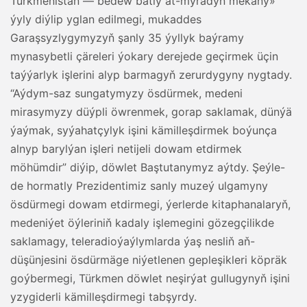
Türkmenistan — bedew batly at-myradyň mekany»
ýyly diýlip yglan edilmegi, mukaddes
Garaşsyzlygymyzyň şanly 35 ýyllyk baýramy
mynasybetli çäreleri ýokary derejede geçirmek üçin
taýýarlyk işlerini alyp barmagyň zerurdygyny nygtady.
“Aýdym-saz sungatymyzy ösdürmek, medeni
mirasymyzy düýpli öwrenmek, gorap saklamak, dünýä
ýaýmak, syýahatçylyk işini kämilleşdirmek boýunça
alnyp barylýan işleri netijeli dowam etdirmek
möhümdir” diýip, döwlet Baştutanymyz aýtdy. Şeýle-
de hormatly Prezidentimiz sanly muzeý ulgamyny
ösdürmegi dowam etdirmegi, ýerlerde kitaphanalaryň,
medeniýet öýleriniň kadaly işlemegini gözegçilikde
saklamagy, teleradioýaýlymlarda ýaş nesliň aň-
düşünjesini ösdürmäge niýetlenen gepleşikleri köpräk
goýbermegi, Türkmen döwlet neşirýat gullugynyň işini
yzygiderli kämilleşdirmegi tabşyrdy.