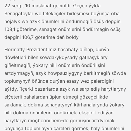
22 sergi, 10 maslahat geçirildi. Geçen ýylda
Senagatçylar we telekeçiler birleşmesi boýunça oba
hojalyk we azyk önümlerini öndürmegiň ösüş depgini
108,1 göterime, senagat önümlerini öndürmegiň ösüş
depgini 106,7 göterime deň boldy.
Hormatly Prezidentimiz hasabaty diňläp, dünýä
döwletleri bilen söwda-ykdysady gatnaşyklary
giňeltmegiň, ýokary hilli önümleriň öndürilişini
artdyrmagyň, azyk howpsuzlygyny berkitmegiň söwda
toplumynyň öňünde durýan esasy wezipelerdigini
aýtdy. “Içerki bazarlarda azyk we sarp ediş harytlaryny
elýeterli bahalardan üpjün etmegi gözegçilikde
saklamak, dokma senagatynyň kärhanalarynda ýokary
hilli dokma önümlerini öndürmek, eksport edilýän
harytlaryň möçberini hem-de görnüşini artdyrmak
boýunça toplumlaýyn çäreleri görmek, haly önümlerini