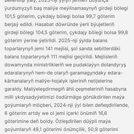
Bellenilişi ýaly, 2025-nji ýylyň jemleri boýunça
ýurdumyzyň baş maliýe meýilnamasynyň girdeji bölegi
101,5 göterim, çykdajy bölegi bolsa 99,7 göterim
berjaý edildi. Hasabat döwründe ýerli býujetleriň
girdeji bölegi 104,5 göterim, çykdajy bölegi bolsa 99,8
göterim ýerine ýetirildi. 2025-nji ýylda balans
toparlarynyň jemi 141 mejlisi, şol sanda sebitlerdäki
balans toparlarynyň 111 mejlisi geçirildi. Mejlisleriň
dowamynda ministrlikleriň we pudaklaýyn dolandyryş
edaralarynyň hem-de olaryň garamagyndaky edara-
kärhanalaryň maliýe-hojalyk işleriniň netijelerine
garaldy. Maliýeleşdirmegiň ähli çeşmeleriniň hasabyna
milli ykdysadyýetimizi ösdürmäge gönükdirilen maýa
goýumlaryň möçberi, 2024-nji ýyl bilen deňeşdirilende,
6 göterim artdy we ol jemi içerki önümiň 16,6
göterimine deň boldy. Özleşdirilen düýpli maýa
goýumlaryň 49,1 göterimi önümçilik, 50,9 göterimi