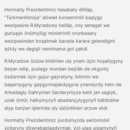
Hormatly Prezidentimiz hasabaty diňläp,
“Türkmenhimiýa” döwlet konserniniň başlygy
wezipesine R.Myradowy belläp, ony senagat we
gurluşyk önümçiligi ministriniň orunbasary
wezipesinden boşatmak barada karara gelendigini
aýtdy we degişli resminama gol çekdi.
R.Myradow özüne bildirilen uly ynam üçin hoşallygyny
beýan edip, pudagy mundan beýläk-de okgunly
ösdürmek üçin gujur-gaýratyny, bilimini we
başarnygyny gaýgyrmajakdygyna ynandyrdy hem-de
Arkadagly Gahryman Serdarymyza berk jan saglyk,
uzak ömür, halkymyzyň abadançylygynyň bähbidine
alyp barýan işlerinde uly üstünlikleri arzuw etdi.
Hormatly Prezidentimiz ýurdumyzda awtomobil
ýollaryny döwrebaplaşdyrmak, ýol-ulag ulgamynyň