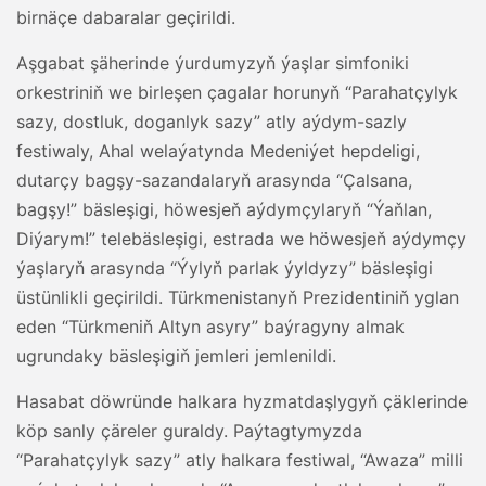
birnäçe dabaralar geçirildi.
Aşgabat şäherinde ýurdumyzyň ýaşlar simfoniki
orkestriniň we birleşen çagalar horunyň “Parahatçylyk
sazy, dostluk, doganlyk sazy” atly aýdym-sazly
festiwaly, Ahal welaýatynda Medeniýet hepdeligi,
dutarçy bagşy-sazandalaryň arasynda “Çalsana,
bagşy!” bäsleşigi, höwesjeň aýdymçylaryň “Ýaňlan,
Diýarym!” telebäsleşigi, estrada we höwesjeň aýdymçy
ýaşlaryň arasynda “Ýylyň parlak ýyldyzy” bäsleşigi
üstünlikli geçirildi. Türkmenistanyň Prezidentiniň yglan
eden “Türkmeniň Altyn asyry” baýragyny almak
ugrundaky bäsleşigiň jemleri jemlenildi.
Hasabat döwründe halkara hyzmatdaşlygyň çäklerinde
köp sanly çäreler guraldy. Paýtagtymyzda
“Parahatçylyk sazy” atly halkara festiwal, “Awaza” milli