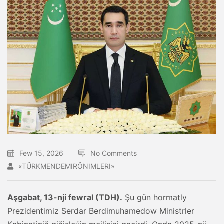
Few 15, 2026
No Comments
«TÜRKMENDEMIRÖNIMLERI»
Aşgabat, 13-nji fewral (TDH).
Şu gün hormatly
Prezidentimiz Serdar Berdimuhamedow Ministrler