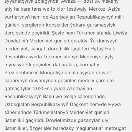
syýahatçylyk zolagynda “Awaza — dostluk mekany”
atly halkara tans we folklor festiwaly, Merkezi Aziýa
ýurtlarynyň hem-de Azerbaýjan Respublikasynyň milli
günleri, sergilerdir konsertler ýokary guramaçylyk
derejesinde geçirildi. Şeýle hem Türkmenistanda Liwiýa
Döwletiniň Medeniýet günleri guraldy. Ýurdumyzyň
medeniýet, sungat, döredijilik işgärleri Hytaý Halk
Respublikasynda Türkmenistanyň Medeniýet ýyly
mynasybetli geçirilen dabaralara, hormatly
Prezidentimiziň Mongoliýa amala aşyran döwlet
saparynyň dowamynda geçirilen medeni çärelere
gatnaşdylar. 2025-nji ýylda Azerbaýjan
Respublikasynyň Baku we Genje şäherlerinde,
Özbegistan Respublikasynyň Daşkent hem-de Hywa
şäherlerinde Türkmenistanyň Medeniýet günleri
üstünlikli geçirildi. Döwletimizde gazanylan uly
üstünlikler, özgerişler baradaky maglumatlar metbugat