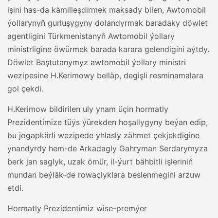
işini has-da kämilleşdirmek maksady bilen, Awtomobil
ýollarynyň gurluşygyny dolandyrmak baradaky döwlet
agentligini Türkmenistanyň Awtomobil ýollary
ministrligine öwürmek barada karara gelendigini aýtdy.
Döwlet Baştutanymyz awtomobil ýollary ministri
wezipesine H.Kerimowy belläp, degişli resminamalara
gol çekdi.
H.Kerimow bildirilen uly ynam üçin hormatly
Prezidentimize tüýs ýürekden hoşallygyny beýan edip,
bu jogapkärli wezipede yhlasly zähmet çekjekdigine
ynandyrdy hem-de Arkadagly Gahryman Serdarymyza
berk jan saglyk, uzak ömür, il-ýurt bähbitli işleriniň
mundan beýläk-de rowaçlyklara beslenmegini arzuw
etdi.
Hormatly Prezidentimiz wise-premýer