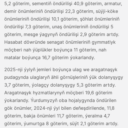
5,2 göterim, sementiň öndürilişi 40,9 göterim, armatur,
demir önümleriniň öndürilişi 22,3 göterim, süýji-köke
önümleriniň öndürilişi 10,1 göterim, şöhlat önümleriniň
öndürilişi 7,3 göterim, unaş önümleriniň öndürilişi 5
göterim, mesge ýagynyň öndürilişi 2,9 göterim artdy.
Hasabat döwründe senagat önümleriniň gymmatlyk
möçberi nah ýüplükler boýunça 11 göterim, nah
matalar boýunça 16,7 göterim ýokarlandy.
2025-nji ýylyň jemleri boýunça ulag we aragatnaşyk
pudagynda ulaglaryň ähli görnüşleriniň ýük dolanyşygy
3,7 göterim, ýolagçy dolanyşygy 5,3 göterim artdy.
Aragatnaşyk hyzmatlarynyň möçberi 19,6 göterim
ýokarlandy. Ýurdumyzyň oba hojalygynda öndürilen
gök önümler, 2024-nji ýyl bilen deňeşdirilende, 11,8
göterim, bakja önümleri 11,7 göterim, ýeralma 4,7
göterim, ýumurtga 8 göterim, süýt 2,1 göterim artdy.