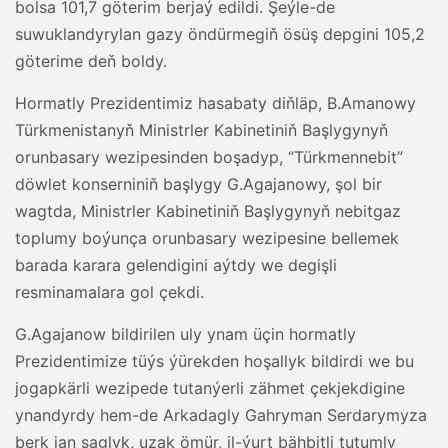
bolsa 101,7 göterim berjaý edildi. Şeýle-de
suwuklandyrylan gazy öndürmegiň ösüş depgini 105,2
göterime deň boldy.
Hormatly Prezidentimiz hasabaty diňläp, B.Amanowy
Türkmenistanyň Ministrler Kabinetiniň Başlygynyň
orunbasary wezipesinden boşadyp, “Türkmennebit”
döwlet konserniniň başlygy G.Agajanowy, şol bir
wagtda, Ministrler Kabinetiniň Başlygynyň nebitgaz
toplumy boýunça orunbasary wezipesine bellemek
barada karara gelendigini aýtdy we degişli
resminamalara gol çekdi.
G.Agajanow bildirilen uly ynam üçin hormatly
Prezidentimize tüýs ýürekden hoşallyk bildirdi we bu
jogapkärli wezipede tutanýerli zähmet çekjekdigine
ynandyrdy hem-de Arkadagly Gahryman Serdarymyza
berk jan saglyk, uzak ömür, il-ýurt bähbitli tutumly