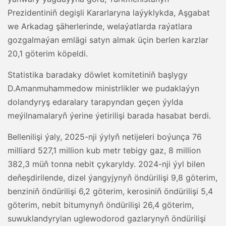
Prezidentiniň degişli Kararlaryna laýyklykda, Aşgabat
we Arkadag şäherlerinde, welaýatlarda raýatlara
gozgalmaýan emlägi satyn almak üçin berlen karzlar
20,1 göterim köpeldi.
Statistika baradaky döwlet komitetiniň başlygy
D.Amanmuhammedow ministrlikler we pudaklaýyn
dolandyryş edaralary tarapyndan geçen ýylda
meýilnamalaryň ýerine ýetirilişi barada hasabat berdi.
Bellenilişi ýaly, 2025-nji ýylyň netijeleri boýunça 76
milliard 527,1 million kub metr tebigy gaz, 8 million
382,3 müň tonna nebit çykaryldy. 2024-nji ýyl bilen
deňeşdirilende, dizel ýangyjynyň öndürilişi 9,8 göterim,
benziniň öndürilişi 6,2 göterim, kerosiniň öndürilişi 5,4
göterim, nebit bitumynyň öndürilişi 26,4 göterim,
suwuklandyrylan uglewodorod gazlarynyň öndürilişi