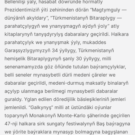
Bellenilişi ýaly, hasabat döwründe hormatly
Prezidentimiziň ýiti zehininden dörän “Magtymguly —
dünýäniň akyldary”, “Türkmenistanyň Bitaraplygy —
parahatçylygyň we ynanyşmagyň aýdyň ýoly” atly
kitaplarynyň tanyşdyrylyş dabaralary geçirildi. Halkara
parahatçylyk we ynanyşmak ýyly, mukaddes
Garaşsyzlygymyzyň 34 ýyllygy, Türkmenistanyň
hemişelik Bitaraplygynyň şanly 30 ýyllygy, milli
senenamamyzda göz öňünde tutulan baýramçylyklar,
belli seneler mynasybetli dürli medeni çäreler we
dabaralar geçirildi, medeni-durmuş maksatly binalaryň
açylyp ulanmaga berilmegi mynasybetli dabaralar
guraldy. Yglan edilen döredijilik bäsleşikleriniň jemleri
jemlenildi. “Galkynyş” milli at üstündäki oýunlar
toparynyň Monakonyň Monte-Karlo şäherinde geçirilen
47-nji halkara sirk sungaty festiwalynyň Baş baýragyna
we ýörite baýraklara mynasyp bolmagyna bagyşlanan