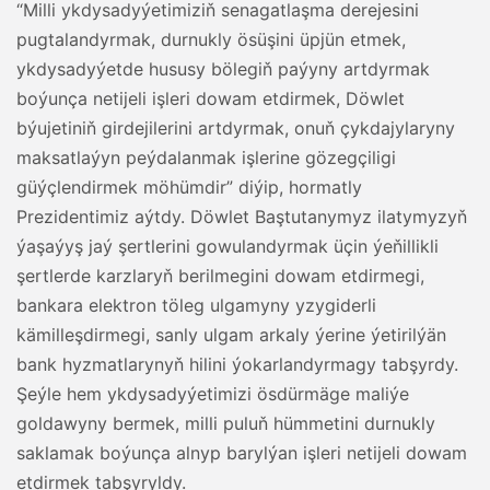
“Milli ykdysadyýetimiziň senagatlaşma derejesini
pugtalandyrmak, durnukly ösüşini üpjün etmek,
ykdysadyýetde hususy bölegiň paýyny artdyrmak
boýunça netijeli işleri dowam etdirmek, Döwlet
býujetiniň girdejilerini artdyrmak, onuň çykdajylaryny
maksatlaýyn peýdalanmak işlerine gözegçiligi
güýçlendirmek möhümdir” diýip, hormatly
Prezidentimiz aýtdy. Döwlet Baştutanymyz ilatymyzyň
ýaşaýyş jaý şertlerini gowulandyrmak üçin ýeňillikli
şertlerde karzlaryň berilmegini dowam etdirmegi,
bankara elektron töleg ulgamyny yzygiderli
kämilleşdirmegi, sanly ulgam arkaly ýerine ýetirilýän
bank hyzmatlarynyň hilini ýokarlandyrmagy tabşyrdy.
Şeýle hem ykdysadyýetimizi ösdürmäge maliýe
goldawyny bermek, milli puluň hümmetini durnukly
saklamak boýunça alnyp barylýan işleri netijeli dowam
etdirmek tabşyryldy.