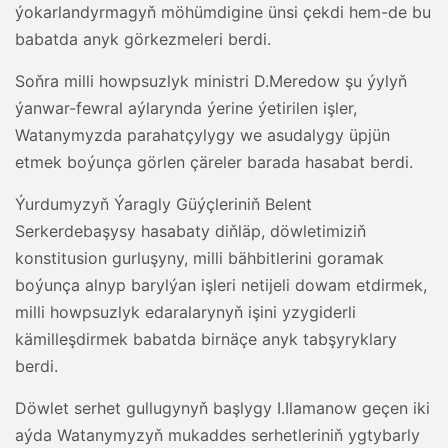
ýokarlandyrmagyň möhümdigine ünsi çekdi hem-de bu
babatda anyk görkezmeleri berdi.
Soňra milli howpsuzlyk ministri D.Meredow şu ýylyň
ýanwar-fewral aýlarynda ýerine ýetirilen işler,
Watanymyzda parahatçylygy we asudalygy üpjün
etmek boýunça görlen çäreler barada hasabat berdi.
Ýurdumyzyň Ýaragly Güýçleriniň Belent
Serkerdebaşysy hasabaty diňläp, döwletimiziň
konstitusion gurluşyny, milli bähbitlerini goramak
boýunça alnyp barylýan işleri netijeli dowam etdirmek,
milli howpsuzlyk edaralarynyň işini yzygiderli
kämilleşdirmek babatda birnäçe anyk tabşyryklary
berdi.
Döwlet serhet gullugynyň başlygy I.Ilamanow geçen iki
aýda Watanymyzyň mukaddes serhetleriniň ygtybarly