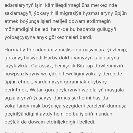
edaralarynyň işini kämilleşdirmegi üns merkezinde
saklamagyň, ýokary hilli migrasiýa hyzmatlaryny üpjün
etmek boýunça işleri netijeli dowam etdirmegiň
möhümdigini belledi hem-de bu babatda gullugyň
ýolbaşçysyna anyk görkezmeleri berdi.
Hormatly Prezidentimiz mejlise gatnaşyjylara ýüzlenip,
goranyş häsiýetli Harby doktrinamyzyň talaplaryna
laýyklykda, Garaşsyz, hemişelik Bitarap döwletimiziň
howpsuzlygyny we çäk bitewüligini ýokary derejede
üpjün etmek, ýurdumyzyň goranmak ukybyny
berkitmek, Watan goragçylarynyň we olaryň maşgala
agzalarynyň ýaşaýyş-durmuş şertlerini has-da
ýokarlandyrmak boýunça yzygiderli çäreleriň durmuşa
geçirilýändigini aýtdy hem-de bu işleriň mundan
beýläk-de dowam etdiriljekdigini belledi.