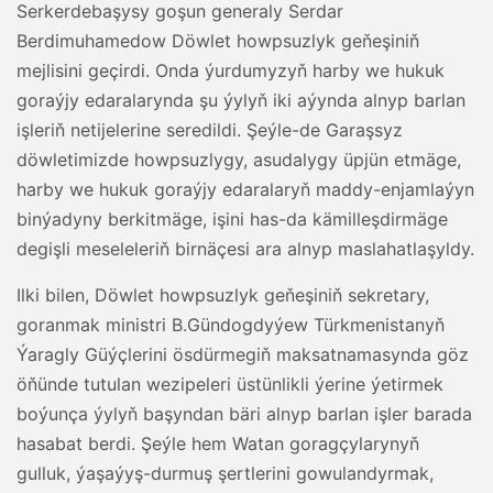
Serkerdebaşysy goşun generaly Serdar
Berdimuhamedow Döwlet howpsuzlyk geňeşiniň
mejlisini geçirdi. Onda ýurdumyzyň harby we hukuk
goraýjy edaralarynda şu ýylyň iki aýynda alnyp barlan
işleriň netijelerine seredildi. Şeýle-de Garaşsyz
döwletimizde howpsuzlygy, asudalygy üpjün etmäge,
harby we hukuk goraýjy edaralaryň maddy-enjamlaýyn
binýadyny berkitmäge, işini has-da kämilleşdirmäge
degişli meseleleriň birnäçesi ara alnyp maslahatlaşyldy.
Ilki bilen, Döwlet howpsuzlyk geňeşiniň sekretary,
goranmak ministri B.Gündogdyýew Türkmenistanyň
Ýaragly Güýçlerini ösdürmegiň maksatnamasynda göz
öňünde tutulan wezipeleri üstünlikli ýerine ýetirmek
boýunça ýylyň başyndan bäri alnyp barlan işler barada
hasabat berdi. Şeýle hem Watan goragçylarynyň
gulluk, ýaşaýyş-durmuş şertlerini gowulandyrmak,