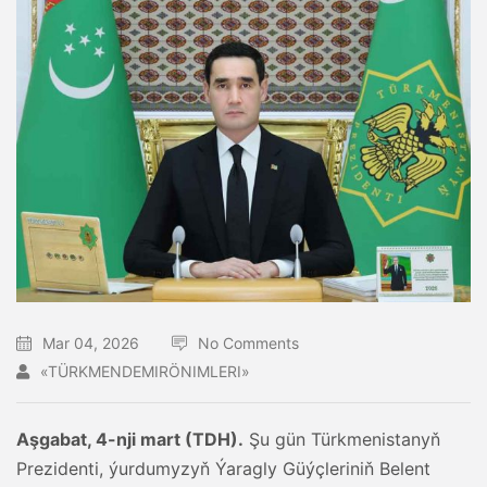
Mar 04, 2026
No Comments
«TÜRKMENDEMIRÖNIMLERI»
Aşgabat, 4-nji mart (TDH).
Şu gün Türkmenistanyň
Prezidenti, ýurdumyzyň Ýaragly Güýçleriniň Belent