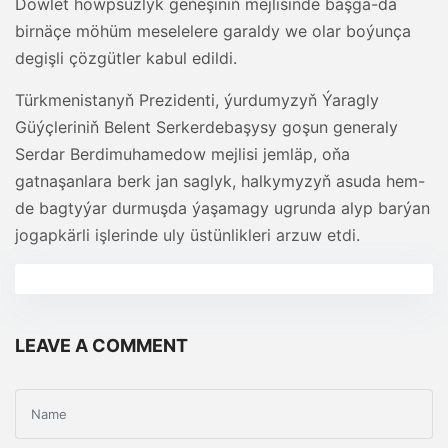
Döwlet howpsuzlyk geňeşiniň mejlisinde başga-da
birnäçe möhüm meselelere garaldy we olar boýunça
degişli çözgütler kabul edildi.
Türkmenistanyň Prezidenti, ýurdumyzyň Ýaragly
Güýçleriniň Belent Serkerdebaşysy goşun generaly
Serdar Berdimuhamedow mejlisi jemläp, oňa
gatnaşanlara berk jan saglyk, halkymyzyň asuda hem-
de bagtyýar durmuşda ýaşamagy ugrunda alyp barýan
jogapkärli işlerinde uly üstünlikleri arzuw etdi.
LEAVE A COMMENT