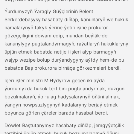
Ýurdumyzyň Ýaragly Güýçleriniň Belent
Serkerdebaşysy hasabaty diňläp, kanunlaryň we hukuk
namalarynyň takyk ýerine ýetirilişine prokuror
gözegçiligini dowam edip, mundan beýläk-de
kanunylygy pugtalandyrmagyň, raýatlaryň hukuklaryny
üpjün etmek babatda netijeli işleri alyp barmagyň
wajyp wezipe bolup durýandygyny aýtdy hem-de bu
babatda Baş prokurora birnäçe görkezmeleri berdi.
Içeri işler ministri M.Hydyrow geçen iki aýda
ýurdumyzda hukuk tertibini pugtalandyrmak, düzgün
bozulmalaryň, ýol-ulag hadysalarynyň öňüni almak,
ýangyn howpsuzlygynyň kadalaryny berjaý etmek
boýunça görlen çäreler barada hasabat berdi.
Döwlet Baştutanymyz hasabaty diňläp, jemgyýetçilik
tertibini üpjün etmek, hukuk bozulmalarynyň öňüni