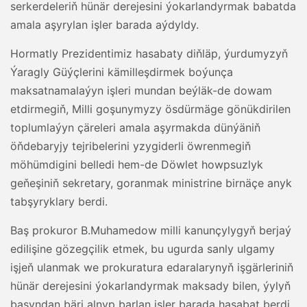
serkerdeleriň hünär derejesini ýokarlandyrmak babatda
amala aşyrylan işler barada aýdyldy.
Hormatly Prezidentimiz hasabaty diňläp, ýurdumyzyň
Ýaragly Güýçlerini kämilleşdirmek boýunça
maksatnamalaýyn işleri mundan beýläk-de dowam
etdirmegiň, Milli goşunymyzy ösdürmäge gönükdirilen
toplumlaýyn çäreleri amala aşyrmakda dünýäniň
öňdebaryjy tejribelerini yzygiderli öwrenmegiň
möhümdigini belledi hem-de Döwlet howpsuzlyk
geňeşiniň sekretary, goranmak ministrine birnäçe anyk
tabşyryklary berdi.
Baş prokuror B.Muhamedow milli kanunçylygyň berjaý
edilişine gözegçilik etmek, bu ugurda sanly ulgamy
işjeň ulanmak we prokuratura edaralarynyň işgärleriniň
hünär derejesini ýokarlandyrmak maksady bilen, ýylyň
başyndan bäri alnyp barlan işler barada hasabat berdi.