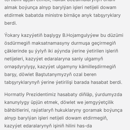
almak boýunça alnyp barylýan işleri netijeli dowam
etdirmek babatda ministre birnäçe anyk tabşyryklary
berdi.
Ýokary kazyýetiň başlygy B.Hojamgulyýew bu düzümi
ösdürmegiň maksatnamasyny durmuşa geçirmegiň
çäklerinde şu ýylyň iki aýynda ýerine ýetirilen işleriň
netijeleri, kazyýet edaralaryna sanly ulgamyň
ornaşdyrylyşy, kazyýet ulgamyny kämilleşdirmegiň
barşy, döwlet Baştutanymyzyň ozal beren
tabşyryklarynyň ýerine ýetirilişi barada hasabat berdi.
Hormatly Prezidentimiz hasabaty diňläp, ýurdumyzda
kanunylygy üpjün etmek, döwlet we jemgyýetçilik
bähbitlerini, raýatlaryň hukuklaryny goramak boýunça
alnyp barylýan işleri netijeli dowam etdirmegiň,
kazyýet edaralarynyň işiniň hilini has-da