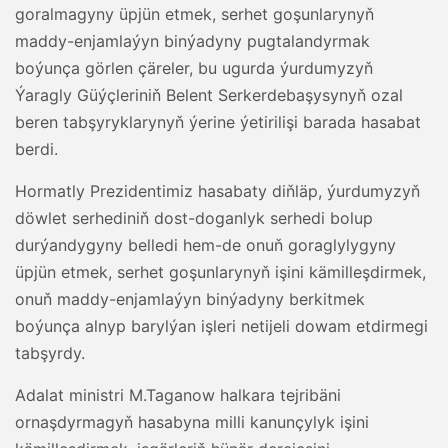
goralmagyny üpjün etmek, serhet goşunlarynyň
maddy-enjamlaýyn binýadyny pugtalandyrmak
boýunça görlen çäreler, bu ugurda ýurdumyzyň
Ýaragly Güýçleriniň Belent Serkerdebaşysynyň ozal
beren tabşyryklarynyň ýerine ýetirilişi barada hasabat
berdi.
Hormatly Prezidentimiz hasabaty diňläp, ýurdumyzyň
döwlet serhediniň dost-doganlyk serhedi bolup
durýandygyny belledi hem-de onuň goraglylygyny
üpjün etmek, serhet goşunlarynyň işini kämilleşdirmek,
onuň maddy-enjamlaýyn binýadyny berkitmek
boýunça alnyp barylýan işleri netijeli dowam etdirmegi
tabşyrdy.
Adalat ministri M.Taganow halkara tejribäni
ornaşdyrmagyň hasabyna milli kanunçylyk işini