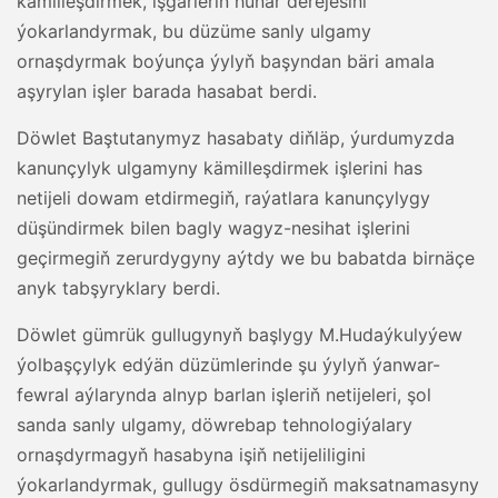
kämilleşdirmek, işgärleriň hünär derejesini
ýokarlandyrmak, bu düzüme sanly ulgamy
ornaşdyrmak boýunça ýylyň başyndan bäri amala
aşyrylan işler barada hasabat berdi.
Döwlet Baştutanymyz hasabaty diňläp, ýurdumyzda
kanunçylyk ulgamyny kämilleşdirmek işlerini has
netijeli dowam etdirmegiň, raýatlara kanunçylygy
düşündirmek bilen bagly wagyz-nesihat işlerini
geçirmegiň zerurdygyny aýtdy we bu babatda birnäçe
anyk tabşyryklary berdi.
Döwlet gümrük gullugynyň başlygy M.Hudaýkulyýew
ýolbaşçylyk edýän düzümlerinde şu ýylyň ýanwar-
fewral aýlarynda alnyp barlan işleriň netijeleri, şol
sanda sanly ulgamy, döwrebap tehnologiýalary
ornaşdyrmagyň hasabyna işiň netijeliligini
ýokarlandyrmak, gullugy ösdürmegiň maksatnamasyny