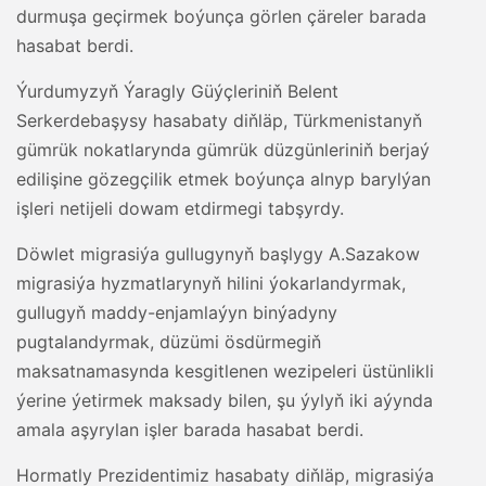
durmuşa geçirmek boýunça görlen çäreler barada
hasabat berdi.
Ýurdumyzyň Ýaragly Güýçleriniň Belent
Serkerdebaşysy hasabaty diňläp, Türkmenistanyň
gümrük nokatlarynda gümrük düzgünleriniň berjaý
edilişine gözegçilik etmek boýunça alnyp barylýan
işleri netijeli dowam etdirmegi tabşyrdy.
Döwlet migrasiýa gullugynyň başlygy A.Sazakow
migrasiýa hyzmatlarynyň hilini ýokarlandyrmak,
gullugyň maddy-enjamlaýyn binýadyny
pugtalandyrmak, düzümi ösdürmegiň
maksatnamasynda kesgitlenen wezipeleri üstünlikli
ýerine ýetirmek maksady bilen, şu ýylyň iki aýynda
amala aşyrylan işler barada hasabat berdi.
Hormatly Prezidentimiz hasabaty diňläp, migrasiýa