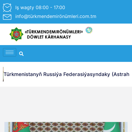
Iş wagty 08:00 - 17:00
info@türkmendemirönümleri.com.tm
Türkmenistanyň Russiýa Federasiýasyndaky (Astrahan 