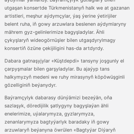
utgaşan konsertde Türkmenistanyň halk we at gazanan
artistleri, meşhur aýdymçylar, ýaş ýerine ýetirijiler
belent ruha, iň gowy arzuwlara beslenen aýdymlaryny
mährem gyz-gelinlerimize bagyşladylar. Ähli
çykyşlaryň wideogörnüşler bilen utgaşdyrylmagy
konsertiň özüne çekijiligini has-da artdyrdy.
Dabara gatnaşyjylar «Küştdepdi» tansyny joşgunly el
çarpyşmalar bilen garşyladylar. Bu ajaýyp tans
halkymyzyň medeni we ruhy mirasynyň köpöwüşginli
gözelliginiň beýanydyr.
Baýramçylyk dabarasy dünýämizi bezeýän, oňa
sazlaşyk, döredijilik şatlygyny bagyşlaýan ähli
enelerimize, uýalarymyza, gyzlarymyza,
zenanlarymyza bagtyýarlyk baradaky iň gowy
arzuwlaryň beýanyna öwrülen «Bagtyýar Diýaryň