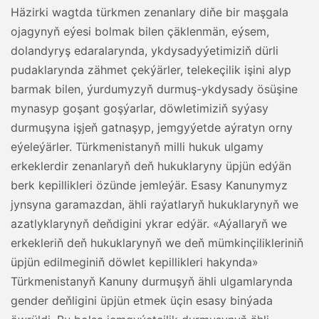
Häzirki wagtda türkmen zenanlary diňe bir maşgala
ojagynyň eýesi bolmak bilen çäklenmän, eýsem,
dolandyryş edaralarynda, ykdysadyýetimiziň dürli
pudaklarynda zähmet çekýärler, telekeçilik işini alyp
barmak bilen, ýurdumyzyň durmuş-ykdysady ösüşine
mynasyp goşant goşýarlar, döwletimiziň syýasy
durmuşyna işjeň gatnaşyp, jemgyýetde aýratyn orny
eýeleýärler. Türkmenistanyň milli hukuk ulgamy
erkeklerdir zenanlaryň deň hukuklaryny üpjün edýän
berk kepillikleri özünde jemleýär. Esasy Kanunymyz
jynsyna garamazdan, ähli raýatlaryň hukuklarynyň we
azatlyklarynyň deňdigini ykrar edýär. «Aýallaryň we
erkekleriň deň hukuklarynyň we deň mümkinçilikleriniň
üpjün edilmeginiň döwlet kepillikleri hakynda»
Türkmenistanyň Kanuny durmuşyň ähli ulgamlarynda
gender deňligini üpjün etmek üçin esasy binýada