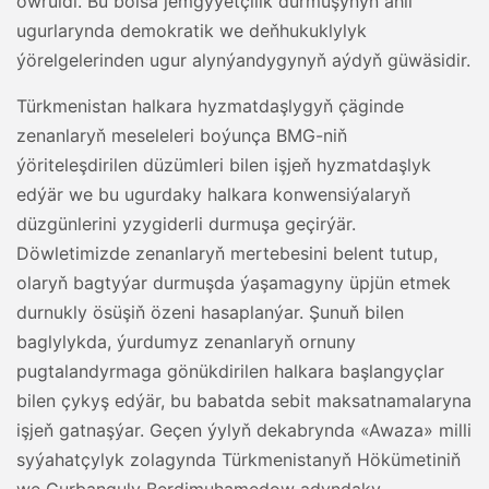
öwrüldi. Bu bolsa jemgyýetçilik durmuşynyň ähli
ugurlarynda demokratik we deňhukuklylyk
ýörelgelerinden ugur alynýandygynyň aýdyň güwäsidir.
Türkmenistan halkara hyzmatdaşlygyň çäginde
zenanlaryň meseleleri boýunça BMG-niň
ýöriteleşdirilen düzümleri bilen işjeň hyzmatdaşlyk
edýär we bu ugurdaky halkara konwensiýalaryň
düzgünlerini yzygiderli durmuşa geçirýär.
Döwletimizde zenanlaryň mertebesini belent tutup,
olaryň bagtyýar durmuşda ýaşamagyny üpjün etmek
durnukly ösüşiň özeni hasaplanýar. Şunuň bilen
baglylykda, ýurdumyz zenanlaryň ornuny
pugtalandyrmaga gönükdirilen halkara başlangyçlar
bilen çykyş edýär, bu babatda sebit maksatnamalaryna
işjeň gatnaşýar. Geçen ýylyň dekabrynda «Awaza» milli
syýahatçylyk zolagynda Türkmenistanyň Hökümetiniň
we Gurbanguly Berdimuhamedow adyndaky