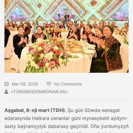
Mar 09, 2026
No Comments
«TÜRKMENDEMIRÖNIMLERI»
Aşgabat, 8-nji mart (TDH).
Şu gün Söwda-senagat
edarasynda Halkara zenanlar güni mynasybetli aýdym-
sazly baýramçylyk dabarasy geçirildi. Oňa ýurdumyzyň