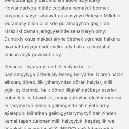
Howandarlyga mätäç çagalara hemaýat bermek
boýunça haýyr-sahawat gaznasynyň Birleşen Milletler
Guramasy bilen bilelikde guramagynda geçirilen
«Häzirki zaman jemgyýetinde zenanlaryň orny:
Durnukly ösüş maksatlaryna ýetmek ugrunda halkara
hyzmatdaşlygy ösdürmek» atly halkara maslahat
munuň anyk güwäsi boldy.
Zenanlar Diýarymyzda bellenilýän her bir
baýramçylyga özboluşly bezeg berýärler. Olaryň näzik
elinden, döredijilik ylhamyndan dörän halylar, milli
egin-eşiklerimiz, halk döredijiliginiň naýbaşy eserleri
bolan läleler, hüwdüler, monjugatdylar, öleňler medeni
mirasymyzyň kemala gelmeginde ähmiýetli orny
eýeläpdir. Mähriban gelin-gyzlarymyzyň zehininden
kemal tapan türkmen milli halyçylyk, keşdeçilik we
ýüpekçilik sungatynyň ÝUNESKO-nyň Adamzadyň