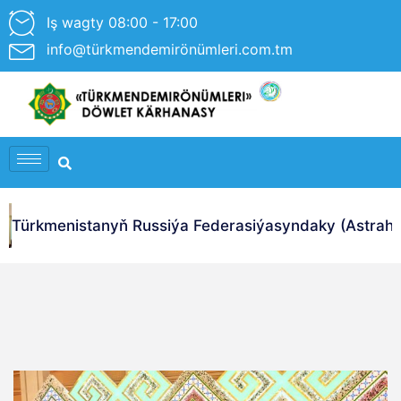
Iş wagty 08:00 - 17:00
info@türkmendemirönümleri.com.tm
Türkmenistanyň Russiýa Federasiýasyndaky (Astrahan 