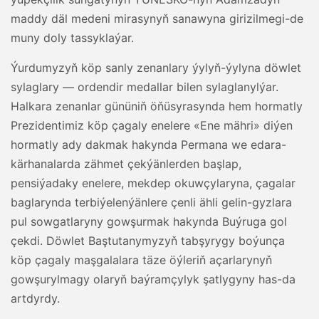
maddy däl medeni mirasynyň sanawyna girizilmegi-de
muny doly tassyklaýar.
Ýurdumyzyň köp sanly zenanlary ýylyň-ýylyna döwlet
sylaglary — ordendir medallar bilen sylaglanylýar.
Halkara zenanlar gününiň öňüsyrasynda hem hormatly
Prezidentimiz köp çagaly enelere «Ene mähri» diýen
hormatly ady dakmak hakynda Permana we edara-
kärhanalarda zähmet çekýänlerden başlap,
pensiýadaky enelere, mekdep okuwçylaryna, çagalar
baglarynda terbiýelenýänlere çenli ähli gelin-gyzlara
pul sowgatlaryny gowşurmak hakynda Buýruga gol
çekdi. Döwlet Baştutanymyzyň tabşyrygy boýunça
köp çagaly maşgalalara täze öýleriň açarlarynyň
gowşurylmagy olaryň baýramçylyk şatlygyny has-da
artdyrdy.