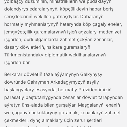
ýolbaşçy düzüminiň, ministrlikleriň we pudaklaýyn
dolandyryş edaralarynyň, köpçülikleýin habar beriş
serişdeleriniň wekilleri gatnaşdylar. Dabaranyň
hormatly myhmanlarynyň hatarynda köp çagaly eneler,
jemgyýetçilik guramalarynyň işjeň agzalary, medeniýet
işgärleri, dürli ulgamlarda zähmet çekýän zenanlar,
daşary döwletleriň, halkara guramalaryň
Türkmenistandaky diplomatik wekilhanalarynyň
işgärleri bar.
Berkarar döwletiň täze eýýamynyň Galkynyşy
döwründe Gahryman Arkadagymyzyň asylly
başlangyçlary esasynda, hormatly Prezidentimiziň
parasatly baştutanlygynda zenanlar döwlet tarapyndan
aýratyn üns-alada bilen gurşalýar. Maşgalanyň, enäniň
we çaganyň hukuklaryny goramak, zenanlaryň zähmet
çekmekleri, dynç almaklary üçin zerur şertleri