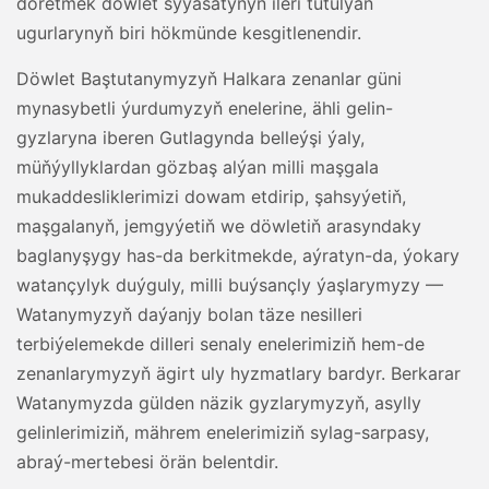
döretmek döwlet syýasatynyň ileri tutulýan
ugurlarynyň biri hökmünde kesgitlenendir.
Döwlet Baştutanymyzyň Halkara zenanlar güni
mynasybetli ýurdumyzyň enelerine, ähli gelin-
gyzlaryna iberen Gutlagynda belleýşi ýaly,
müňýyllyklardan gözbaş alýan milli maşgala
mukaddesliklerimizi dowam etdirip, şahsyýetiň,
maşgalanyň, jemgyýetiň we döwletiň arasyndaky
baglanyşygy has-da berkitmekde, aýratyn-da, ýokary
watançylyk duýguly, milli buýsançly ýaşlarymyzy —
Watanymyzyň daýanjy bolan täze nesilleri
terbiýelemekde dilleri senaly enelerimiziň hem-de
zenanlarymyzyň ägirt uly hyzmatlary bardyr. Berkarar
Watanymyzda gülden näzik gyzlarymyzyň, asylly
gelinlerimiziň, mährem enelerimiziň sylag-sarpasy,
abraý-mertebesi örän belentdir.