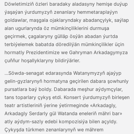
Döwletimiziň özleri baradaky aladasyny hemişe duýup
ýaşaýan ýurdumyzyň zenanlary hemmetaraplaýyn
goldawlar, maşgala ojaklaryndaky abadançylyk, saýlap
alan ugurlarynda öz mümkinçiliklerini durmuşa
geçirmek, çagalaryny gülläp ösýän abadan ýurtda
terbiýelemek babatda döredilýän mümkinçilikler üçin
hormatly Prezidentimize we Gahryman Arkadagymyza
çuňňur hoşallyklaryny bildirýärler.
…Söwda-senagat edarasynda Watanymyzyň ajaýyp
gelin-gyzlarynyň hormatyna geçirilen dabara şowhunly
pursatlara baý boldy. Dabarada meşhur aýdymçylar,
tans toparlary çykyş etdi. Konsert ýurdumyzyň birleşen
teatr artistleriniň ýerine ýetirmeginde «Arkadagly,
Arkadagly Serdarly gül Watanda eneleriň mähri bar»
atly aýdym-sazly edebi kompozisiýa bilen açyldy.
Çykyşda türkmen zenanlarynyň we mährem