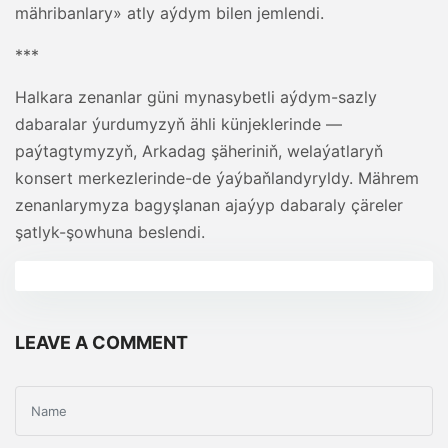
mähribanlary» atly aýdym bilen jemlendi.
***
Halkara zenanlar güni mynasybetli aýdym-sazly
dabaralar ýurdumyzyň ähli künjeklerinde —
paýtagtymyzyň, Arkadag şäheriniň, welaýatlaryň
konsert merkezlerinde-de ýaýbaňlandyryldy. Mährem
zenanlarymyza bagyşlanan ajaýyp dabaraly çäreler
şatlyk-şowhuna beslendi.
LEAVE A COMMENT