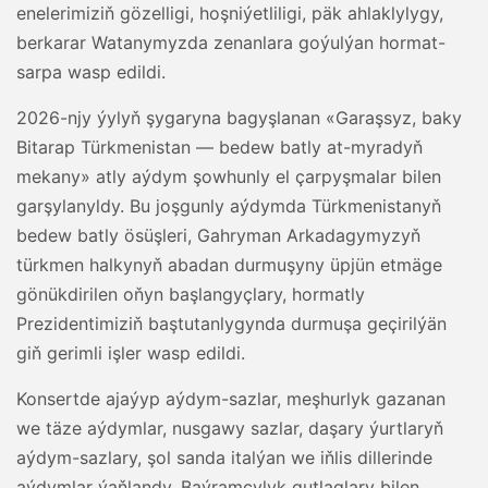
enelerimiziň gözelligi, hoşniýetliligi, päk ahlaklylygy,
berkarar Watanymyzda zenanlara goýulýan hormat-
sarpa wasp edildi.
2026-njy ýylyň şygaryna bagyşlanan «Garaşsyz, baky
Bitarap Türkmenistan — bedew batly at-myradyň
mekany» atly aýdym şowhunly el çarpyşmalar bilen
garşylanyldy. Bu joşgunly aýdymda Türkmenistanyň
bedew batly ösüşleri, Gahryman Arkadagymyzyň
türkmen halkynyň abadan durmuşyny üpjün etmäge
gönükdirilen oňyn başlangyçlary, hormatly
Prezidentimiziň baştutanlygynda durmuşa geçirilýän
giň gerimli işler wasp edildi.
Konsertde ajaýyp aýdym-sazlar, meşhurlyk gazanan
we täze aýdymlar, nusgawy sazlar, daşary ýurtlaryň
aýdym-sazlary, şol sanda italýan we iňlis dillerinde
aýdymlar ýaňlandy. Baýramçylyk gutlaglary bilen