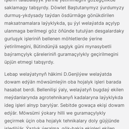
saklamagy tabşyrdy. Döwlet Baştutanymyz ýurdumyzy
durmuş-ykdysady taýdan ösdürmäge gönükdirilen
maksatnamalara laýyklykda, şu ýyl welaýatda açylyp
ulanmaga berilmegi göz öňünde tutulýan desgalardaky
gurluşyk işleriniň bellenen möhletlerde ýerine
ýetirilmegini, Bütindünýä saglyk güni mynasybetli
baýramçylyk çäreleriniň guramaçylykly geçirilmegini
üpjün etmegi tabşyrdy.
Lebap welaýatynyň häkimi D.Genjiýew welaýatda
dowam edýän möwsümleýin oba hojalyk işleri barada
hasabat berdi. Bellenilişi ýaly, welaýatyň bugdaý ekilen
meýdanlarynda agrotehnikanyň kadalaryna laýyklykda
ideg işleri alnyp barylýar. Sebitde gowaça ekişi dowam
edýär. Möwsümi ýokary hilli we guramaçylykly
geçirmek üçin oba hojalyk tehnikalary doly güýjünde
işledilýär. Ýazlyk ýeralma, gök-bakja ekinleri ekilen