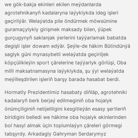
we gök-bakja ekinleri ekilen meýdanlarda
agrotehnikanyň kadalaryna laýyklykda ideg işleri
geçirilýär. Welaýatda pile öndürmek möwsümine
guramaçylykly girişmek maksady bilen, ýüpek
gurçugynyň saklanjak ýerlerini taýýarlamak babatda
degişli işler dowam edýär. Şeýle-de häkim Bütindünýä
saglyk güni mynasybetli welaýatda geçiriljek
köpçülikleýin sport çärelerine taýýarlyk görlüşi, Oba
milli maksatnamasyna laýyklykda, şu ýyl welaýatda
meýilleşdirilen işleriň barşy barada hasabat berdi.
Hormatly Prezidentimiz hasabaty diňläp, agrotehniki
kadalaryň berk berjaý edilmeginiň oba hojalyk
önümçiliginiň netijeliligini kesgitleýän esasy şertleriň
biridigini belledi we häkime oba hojalyk ekinlerinden
bol hasyl almak üçin toplumlaýyn çäreleri görmegi
tabşyrdy. Arkadagly Gahryman Serdarymyz