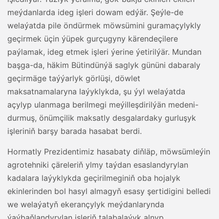
meýdanlarda ideg işleri dowam edýär. Şeýle-de
welaýatda pile öndürmek möwsümini guramaçylykly
geçirmek üçin ýüpek gurçugyny kärendeçilere
paýlamak, ideg etmek işleri ýerine ýetirilýär. Mundan
başga-da, häkim Bütindünýä saglyk gününi dabaraly
geçirmäge taýýarlyk görlüşi, döwlet
maksatnamalaryna laýyklykda, şu ýyl welaýatda
açylyp ulanmaga berilmegi meýilleşdirilýän medeni-
durmuş, önümçilik maksatly desgalardaky gurluşyk
işleriniň barşy barada hasabat berdi.
Hormatly Prezidentimiz hasabaty diňläp, möwsümleýin
agrotehniki çäreleriň ylmy taýdan esaslandyrylan
kadalara laýyklykda geçirilmeginiň oba hojalyk
ekinlerinden bol hasyl almagyň esasy şertidigini belledi
we welaýatyň ekerançylyk meýdanlarynda
ýaýbaňlandyrylan işleriň talabalaýyk alnyp