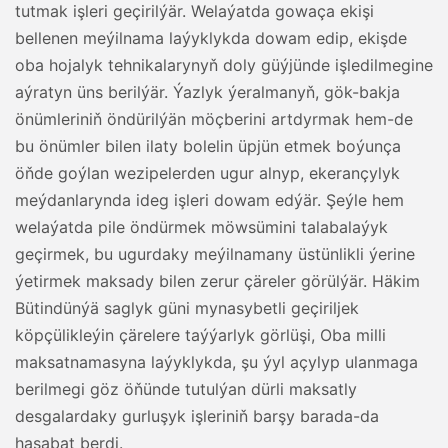
tutmak işleri geçirilýär. Welaýatda gowaça ekişi
bellenen meýilnama laýyklykda dowam edip, ekişde
oba hojalyk tehnikalarynyň doly güýjünde işledilmegine
aýratyn üns berilýär. Ýazlyk ýeralmanyň, gök-bakja
önümleriniň öndürilýän möçberini artdyrmak hem-de
bu önümler bilen ilaty bolelin üpjün etmek boýunça
öňde goýlan wezipelerden ugur alnyp, ekerançylyk
meýdanlarynda ideg işleri dowam edýär. Şeýle hem
welaýatda pile öndürmek möwsümini talabalaýyk
geçirmek, bu ugurdaky meýilnamany üstünlikli ýerine
ýetirmek maksady bilen zerur çäreler görülýär. Häkim
Bütindünýä saglyk güni mynasybetli geçiriljek
köpçülikleýin çärelere taýýarlyk görlüşi, Oba milli
maksatnamasyna laýyklykda, şu ýyl açylyp ulanmaga
berilmegi göz öňünde tutulýan dürli maksatly
desgalardaky gurluşyk işleriniň barşy barada-da
hasabat berdi.