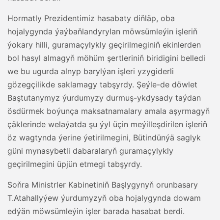
Hormatly Prezidentimiz hasabaty diňläp, oba
hojalygynda ýaýbaňlandyrylan möwsümleýin işleriň
ýokary hilli, guramaçylykly geçirilmeginiň ekinlerden
bol hasyl almagyň möhüm şertleriniň biridigini belledi
we bu ugurda alnyp barylýan işleri yzygiderli
gözegçilikde saklamagy tabşyrdy. Şeýle-de döwlet
Baştutanymyz ýurdumyzy durmuş-ykdysady taýdan
ösdürmek boýunça maksatnamalary amala aşyrmagyň
çäklerinde welaýatda şu ýyl üçin meýilleşdirilen işleriň
öz wagtynda ýerine ýetirilmegini, Bütindünýä saglyk
güni mynasybetli dabaralaryň guramaçylykly
geçirilmegini üpjün etmegi tabşyrdy.
Soňra Ministrler Kabinetiniň Başlygynyň orunbasary
T.Atahallyýew ýurdumyzyň oba hojalygynda dowam
edýän möwsümleýin işler barada hasabat berdi.