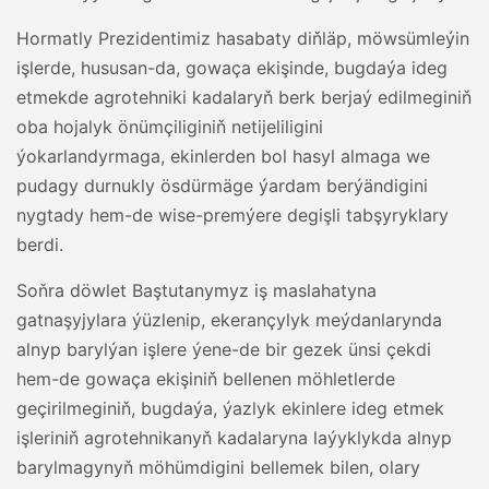
Hormatly Prezidentimiz hasabaty diňläp, möwsümleýin
işlerde, hususan-da, gowaça ekişinde, bugdaýa ideg
etmekde agrotehniki kadalaryň berk berjaý edilmeginiň
oba hojalyk önümçiliginiň netijeliligini
ýokarlandyrmaga, ekinlerden bol hasyl almaga we
pudagy durnukly ösdürmäge ýardam berýändigini
nygtady hem-de wise-premýere degişli tabşyryklary
berdi.
Soňra döwlet Baştutanymyz iş maslahatyna
gatnaşyjylara ýüzlenip, ekerançylyk meýdanlarynda
alnyp barylýan işlere ýene-de bir gezek ünsi çekdi
hem-de gowaça ekişiniň bellenen möhletlerde
geçirilmeginiň, bugdaýa, ýazlyk ekinlere ideg etmek
işleriniň agrotehnikanyň kadalaryna laýyklykda alnyp
barylmagynyň möhümdigini bellemek bilen, olary