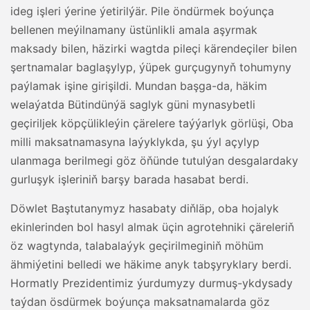
ideg işleri ýerine ýetirilýär. Pile öndürmek boýunça
bellenen meýilnamany üstünlikli amala aşyrmak
maksady bilen, häzirki wagtda pileçi kärendeçiler bilen
şertnamalar baglaşylyp, ýüpek gurçugynyň tohumyny
paýlamak işine girişildi. Mundan başga-da, häkim
welaýatda Bütindünýä saglyk güni mynasybetli
geçiriljek köpçülikleýin çärelere taýýarlyk görlüşi, Oba
milli maksatnamasyna laýyklykda, şu ýyl açylyp
ulanmaga berilmegi göz öňünde tutulýan desgalardaky
gurluşyk işleriniň barşy barada hasabat berdi.
Döwlet Baştutanymyz hasabaty diňläp, oba hojalyk
ekinlerinden bol hasyl almak üçin agrotehniki çäreleriň
öz wagtynda, talabalaýyk geçirilmeginiň möhüm
ähmiýetini belledi we häkime anyk tabşyryklary berdi.
Hormatly Prezidentimiz ýurdumyzy durmuş-ykdysady
taýdan ösdürmek boýunça maksatnamalarda göz