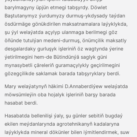
barylmagyny üpjün etmegi tabşyrdy. Döwlet
Baştutanymyz ýurdumyzy durmuş-ykdysady taýdan
ösdürmäge gönükdirilen maksatnamalara laýyklykda,
şu ýyl welaýatda açylyp ulanmaga berilmegi göz
öňünde tutulýan medeni-durmuş, önümçilik maksatly
desgalardaky gurluşyk işleriniň öz wagtynda ýerine
ýetirilmegini hem-de Bütindünýä saglyk güni
mynasybetli çäreleriň guramaçylykly geçirilmegini
gözegçilikde saklamak barada tabşyryklary berdi.
Mary welaýatynyň häkimi D.Annaberdiýew welaýatda
möwsümleýin oba hojalyk işleriniň barşy barada
hasabat berdi.
Hasabatda bellenilişi ýaly, şu günler sebitiň bugdaý
ekilen meýdanlarynda agrotehnikanyň kadalaryna
laýyklykda mineral dökünler bilen iýmitlendirmek, suw