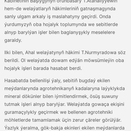
Kabinetiniň Başlygynyň orunbasary T.Atahallyýewiň
hem-de welaýatlaryň häkimleriniň gatnaşmagynda
sanly ulgam arkaly iş maslahatyny geçirdi. Onda
ýurdumyzyň oba hojalyk toplumynda we sebitlerde
alnyp barylýan işler bilen baglanyşykly meselelere
garaldy.
Ilki bilen, Ahal welaýatynyň häkimi T.Nurmyradowa söz
berildi. Ol welaýatda dowam edýän möwsümleýin oba
hojalyk işleri barada hasabat berdi.
Hasabatda bellenilişi ýaly, sebitiň bugdaý ekilen
meýdanlarynda agrotehnikanyň kadalaryna laýyklykda
mineral dökünler bilen iýmitlendirmek, ösüş suwuny
tutmak işleri alnyp barylýar. Welaýatda gowaça ekişini
guramaçylykly geçirmek we bellenen agrotehniki
möhletlerde tamamlamak üçin zerur çäreler görülýär.
Ýazlyk ýeralma, gök-bakja ekinleri ekilen meýdanlarda