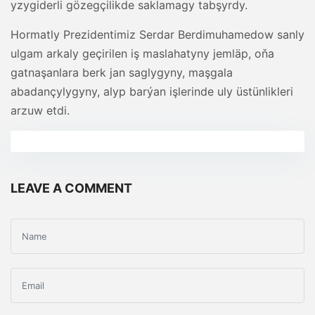
yzygiderli gözegçilikde saklamagy tabşyrdy.
Hormatly Prezidentimiz Serdar Berdimuhamedow sanly
ulgam arkaly geçirilen iş maslahatyny jemläp, oňa
gatnaşanlara berk jan saglygyny, maşgala
abadançylygyny, alyp barýan işlerinde uly üstünlikleri
arzuw etdi.
LEAVE A COMMENT