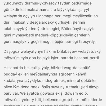
ýurdumyzy durmuş-ykdysady taýdan ösdürmäge
gönükdirilen maksatnamalara laýyklykda, şu ýyl
welaýatda açylyp ulanmaga berilmegi meýilleşdirilen
dürli maksatly desgalardaky gurluşyk işleriniň
talabalaýyk ýerine ýetirilmegini, Bütindünýä saglyk
güni mynasybetli medeni-köpçülikleýin çäreleriň
guramaçylykly geçirilmegini üpjün etmegi tabşyrdy.
Daşoguz welaýatynyň häkimi D.Babaýew welaýatdaky
möwsümleýin oba hojalyk işleri barada hasabat berdi.
Hasabatda bellenilişi ýaly, häzirki wagtda sebitiň
bugdaý ekilen meýdanlarynda agrotehnikanyň
kadalaryna laýyklykda ideg etmek, mineral dökünler
bilen iýmitlendirmek, ösüş suwuny tutmak işleri alnyp
barylýar. Welaýatda gowaça ekişi dowam edip,
möwsümi ýokary hilli, bellenen agrotehniki möhletlerde