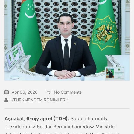
Apr 06, 2026
No Comments
«TÜRKMENDEMIRÖNIMLERI»
Aşgabat, 6-njy aprel (TDH).
Şu gün hormatly
Prezidentimiz Serdar Berdimuhamedow Ministrler