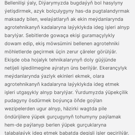
Bellenilişi ýaly, Diýarymyzda bugdaýyň bol hasylyny
ýetişdirmek, azyk bolçulygyny has-da pugtalandyrmak
maksady bilen, welaýatlaryň ak ekin meýdanlarynda
agrotehnikanyň kadalaryna laýyklykda ideg işleri alnyp
barylýar. Sebitlerde gowaça ekişi guramaçylykly
dowam edip, ekiş möwsümini bellenen agrotehniki
möhletlerde geçirmek üçin zerur çäreler görülýär.
Ekişde oba hojalyk tehnikalarynyň doly güýjünde
netijeli işledilmegine aýratyn üns berilýär. Ekerançylyk
meýdanlarynda ýazlyk ekinleri ekmek, olara
agrotehnikanyň kadalaryna laýyklykda ideg etmek
işleri utgaşykly alnyp barylýar. Ýurdumyzda ýüpekçilik
pudagyny ösdürmek boýunça öňde goýlan
wezipelerden ugur alnyp, häzirki wagtda pile
öndürijilere ýüpek gurçugynyň tohumyny paýlamak
hem-de paýlanyp berlen ýüpek gurçuklaryna
talabalaýyk ideg etmek babatda degişli işler geçirilýär.