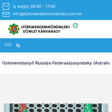
Iş wagty 08:00 - 17:00
info@türkmendemirönümleri.com.tm
Türkmenistanyň Russiýa Federasiýasyndaky (Astrahan Ş