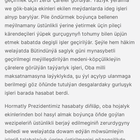
geçirmek üçin zerur çäreler görülýär. Ýazlyk ýeralma
we gök-bakja ekinleri ekilen meýdanlarda ideg işleri
alnyp barylýar. Pile öndürmek boýunça bellenen
meýilnamany üstünlikli ýerine ýetirmek üçin pileçi
kärendeçileri ýüpek gurçugynyň tohumy bilen üpjün
etmek babatda degişli işler geçirilýär. Şeýle hem häkim
welaýatda Bütindünýä saglyk güni mynasybetli
geçirilmegi meýilleşdirilýän medeni-köpçülikleýin
çärelere görülýän taýýarlyk işleri, Oba milli
maksatnamasyna laýyklykda, şu ýyl açylyp ulanmaga
berilmegi göz öňünde tutulýan desgalardaky gurluşyk
işleri barada hasabat berdi.
Hormatly Prezidentimiz hasabaty diňläp, oba hojalyk
ekinlerinden bol hasyl almak boýunça öňde goýlan
wezipeleriň üstünlikli berjaý edilmeginiň zerurdygyny
belledi we welaýatda dowam edýän möwsümleýin
işleriň talabalaýyk ýerine ýetirilmegini gözegçilikde