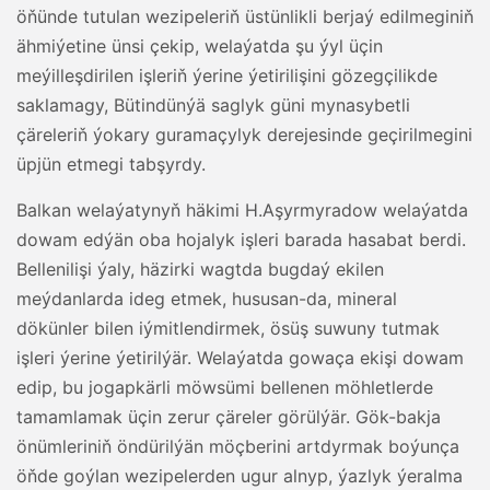
öňünde tutulan wezipeleriň üstünlikli berjaý edilmeginiň
ähmiýetine ünsi çekip, welaýatda şu ýyl üçin
meýilleşdirilen işleriň ýerine ýetirilişini gözegçilikde
saklamagy, Bütindünýä saglyk güni mynasybetli
çäreleriň ýokary guramaçylyk derejesinde geçirilmegini
üpjün etmegi tabşyrdy.
Balkan welaýatynyň häkimi H.Aşyrmyradow welaýatda
dowam edýän oba hojalyk işleri barada hasabat berdi.
Bellenilişi ýaly, häzirki wagtda bugdaý ekilen
meýdanlarda ideg etmek, hususan-da, mineral
dökünler bilen iýmitlendirmek, ösüş suwuny tutmak
işleri ýerine ýetirilýär. Welaýatda gowaça ekişi dowam
edip, bu jogapkärli möwsümi bellenen möhletlerde
tamamlamak üçin zerur çäreler görülýär. Gök-bakja
önümleriniň öndürilýän möçberini artdyrmak boýunça
öňde goýlan wezipelerden ugur alnyp, ýazlyk ýeralma