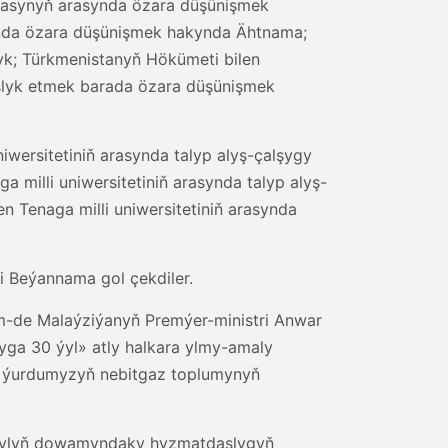
ýasynyň arasynda özara düşünişmek
ynda özara düşünişmek hakynda Ähtnama;
k; Türkmenistanyň Hökümeti bilen
şlyk etmek barada özara düşünişmek
iwersitetiniň arasynda talyp alyş-çalşygy
 milli uniwersitetiniň arasynda talyp alyş-
n Tenaga milli uniwersitetiniň arasynda
i Beýannama gol çekdiler.
-de Malaýziýanyň Premýer-ministri Anwar
ga 30 ýyl» atly halkara ylmy-amaly
a ýurdumyzyň nebitgaz toplumynyň
 ýylyň dowamyndaky hyzmatdaşlygyň