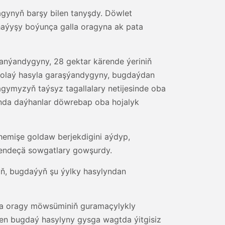
agynyň barşy bilen tanyşdy. Döwlet
aýyşy boýunça galla oragyna ak pata
lanýandygyny, 28 gektar kärende ýeriniň
golaý hasyla garaşýandygyny, bugdaýdan
ymyzyň taýsyz tagallalary netijesinde oba
 Şunda daýhanlar döwrebap oba hojalyk
hemişe goldaw berjekdigini aýdyp,
rendeçä sowgatlary gowşurdy.
niň, bugdaýyň şu ýylky hasylyndan
la oragy möwsüminiň guramaçylykly
ilen bugdaý hasylyny gysga wagtda ýitgisiz