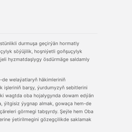
ünlikli durmuşa geçirýän hormatly
ylyk söýüjilik, hoşniýetli goňşuçylyk
ijeli hyzmatdaşlygy ösdürmäge saldamly
-de welaýatlaryň häkimleriniň
şleriniň barşy, ýurdumyzyň sebitlerini
irki wagtda oba hojalygynda dowam edýän
da, ýitgisiz ýygnap almak, gowaça hem-de
ur çäreleri görmegi tabşyrdy. Şeýle hem Oba
ýerine ýetirilmegini gözegçilikde saklamak