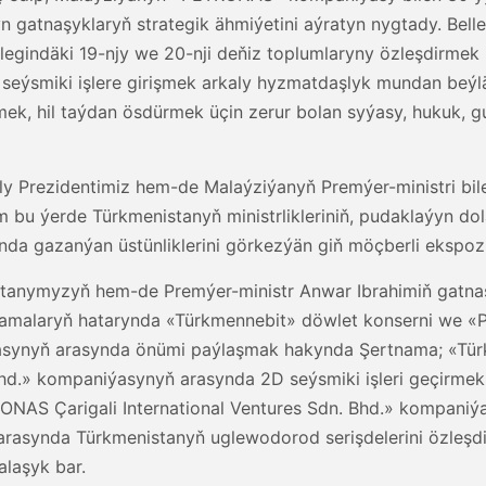
n gatnaşyklaryň strategik ähmiýetini aýratyn nygtady. Bel
indäki 19-njy we 20-nji deňiz toplumlaryny özleşdirmek boý
2D seýsmiki işlere girişmek arkaly hyzmatdaşlyk mundan beýl
ek, hil taýdan ösdürmek üçin zerur bolan syýasy, hukuk, g
ly Prezidentimiz hem-de Malaýziýanyň Premýer-ministri bi
em bu ýerde Türkmenistanyň ministrlikleriniň, pudaklaýyn 
da gazanýan üstünliklerini görkezýän giň möçberli ekspozisi
tutanymyzyň hem-de Premýer-ministr Anwar Ibrahimiň gatn
namalaryň hatarynda «Türkmennebit» döwlet konserni we «
synyň arasynda önümi paýlaşmak hakynda Şertnama; «Türk
hd.» kompaniýasynyň arasynda 2D seýsmiki işleri geçirme
NAS Çarigali International Ventures Sdn. Bhd.» kompaniý
arasynda Türkmenistanyň uglewodorod serişdelerini özleşd
laşyk bar.