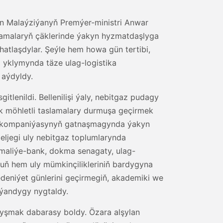
en Malaýziýanyň Premýer-ministri Anwar
 guramalaryň çäklerinde ýakyn hyzmatdaşlyga
hatlaşdylar. Şeýle hem howa gün tertibi,
 yklymynda täze ulag-logistika
 aýdyldy.
enildi. Bellenilişi ýaly, nebitgaz pudagy
k möhletli taslamalary durmuşa geçirmek
» kompaniýasynyň gatnaşmagynda ýakyn
ljegi uly nebitgaz toplumlarynda
 maliýe-bank, dokma senagaty, ulag-
uň hem uly mümkinçilikleriniň bardygyna
eniýet günlerini geçirmegiň, akademiki we
ýandygy nygtaldy.
yşmak dabarasy boldy. Özara alşylan