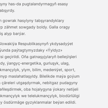
ygyny has-da pugtalandyrmagyň esasy
tabşyrdy.
n gowrak hasylyny tabşyrandyklary
p zähmet sowgady boldy. Galla oragy
ş alyp barýar.
, Slowakiýa Respublikasynyň ykdysadyýet
 iýunda paýtagtymyzdaky «Ýyldyz»
eçirildi. Oňa gatnaşyjylaryň belleýişleri
y, ýangyç-energetika, gurluşyk, ulag,
mançylyk, ylym, bilim, medeniýet, sport,
alnyp maslahatlaşyldy. Bilelikde maýa goýum
çäreleri utgaşdyrmak, nebitgaz pudagyny
eňleşdirmek, oba hojalygyna ýokary netijeli
ukmançylyk we telelukmançylyk, biodürlüligi
gy ösdürmäge gyzyklanmalar beýan edildi.