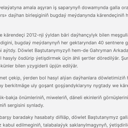
 welaýatyna amala aşyran iş saparynyň dowamynda galla or
» daýhan birleşiginiň bugdaý meýdanynda kärendeçiniň h
e kärendeçi 2012-nji ýyldan bäri daýhançylyk bilen meşgul
digini, bugdaý meýdanynyň her gektaryndan 40 sentnere 
ni aýtdy. Döwlet Baştutanymyzyň hem-de Gahryman Arkadag
l hasyly ösdürip ýetişdirmek üçin ähli şertler döredilýär.
künler bilen yzygiderli üpjün edilýär.
t çekip, ýerden bol hasyl alýan daýhanlara döwletimiziň 
ny berkitmäge uly goşant goşýandyklaryny nygtady we kä
-bakja önümleriniň, miweleriň, däneli ekinleriň görnüşleri
iň sergisini synlady.
arşy baradaky hasabaty diňläp, döwlet Baştutanymyz gal
z kabul edilmeginiň, talabalaýyk saklanylmagynyň, ýetişdir