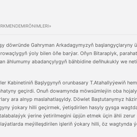
ÜRKMENDEMIRÖNIMLERI»
şy döwründe Gahryman Arkadagymyzyň başlangyçlaryny üst
owaçlygyň ýoly bilen öňe barýar. Oňyn Bitaraplyk, parahatç
istan ählumumy abadançylygyň bähbidine deňhukukly we net
trler Kabinetiniň Başlygynyň orunbasary T.Atahallyýewiň hem
hatyny geçirdi. Onuň dowamynda möwsümleýin oba hojalyk i
ary ara alnyp maslahatlaşyldy. Döwlet Baştutanymyz häz
gyny ýokary hilli geçirmek, ýetişdirilen hasyly gysga wagt
ň talabalaýyk ýerine ýetirilmegini üpjün etmek üçin ähli zer
ýatlarda meýilleşdirilen işleriň ýokary hilli, öz wagtynda 