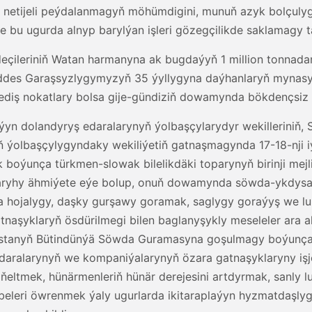
 netijeli peýdalanmagyň möhümdigini, munuň azyk bolçul
we bu ugurda alnyp barylýan işleri gözegçilikde saklamagy 
çileriniň Watan harmanyna ak bugdaýyň 1 million tonnada
ddes Garaşsyzlygymyzyň 35 ýyllygyna daýhanlaryň mynasy
ediş nokatlary bolsa gije-gündiziň dowamynda bökdençsiz i
aýyn dolandyryş edaralarynyň ýolbaşçylarydyr wekilleriniň
yň ýolbaşçylygyndaky wekiliýetiň gatnaşmagynda 17-18-nji
nça türkmen-slowak bilelikdäki toparynyň birinji mejlisi g
k taryhy ähmiýete eýe bolup, onuň dowamynda söwda-ykdysad
a hojalygy, daşky gurşawy goramak, saglygy goraýyş we luk
tnaşyklaryň ösdürilmegi bilen baglanyşykly meseleler ara 
istanyň Bütindünýä Söwda Guramasyna goşulmagy boýunça 
 edaralarynyň we kompaniýalarynyň özara gatnaşyklaryny işj
iňeltmek, hünärmenleriň hünär derejesini artdyrmak, sanly l
beleri öwrenmek ýaly ugurlarda ikitaraplaýyn hyzmatdaşly