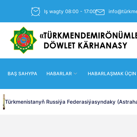
Iş wagty 08:00 - 17:00
info@türkm
BAŞ SAHYPA
HABARLAR
HABARLAŞMAK ÜÇIN
Türkmenistanyň Russiýa Federasiýasyndaky (Astrahan 