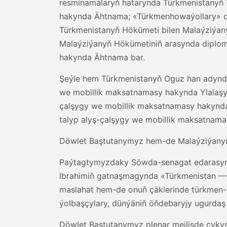
resminamalaryň hatarynda Türkmenistanyň 
hakynda Ähtnama; «Türkmenhowaýollary» dö
Türkmenistanyň Hökümeti bilen Malaýziýan
Malaýziýanyň Hökümetiniň arasynda diplom
hakynda Ähtnama bar.
Şeýle hem Türkmenistanyň Oguz han adyndaky
we mobillik maksatnamasy hakynda Ylalaşyga;
çalşygy we mobillik maksatnamasy hakynda Y
talyp alyş-çalşygy we mobillik maksatnamas
Döwlet Baştutanymyz hem-de Malaýziýanyň P
Paýtagtymyzdaky Söwda-senagat edarasynd
Ibrahimiň gatnaşmagynda «Türkmenistan — 
maslahat hem-de onuň çäklerinde türkmen-
ýolbaşçylary, dünýäniň öňdebaryjy ugurdaş
Döwlet Baştutanymyz plenar mejlisde çyk