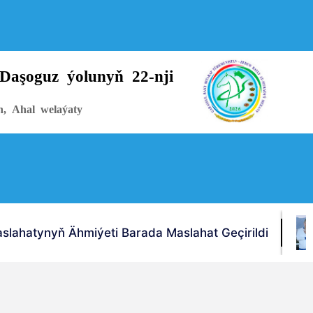
Daşoguz ýolunyň 22-nji
n, Ahal welaýaty
lahatynyň Ähmiýeti Barada Maslahat Geçirildi