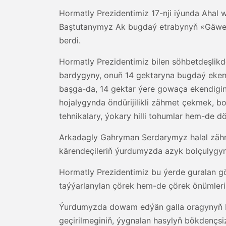
Hormatly Prezidentimiz 17-nji iýunda Ahal
Baştutanymyz Ak bugdaý etrabynyň «Gäwers
berdi.
Hormatly Prezidentimiz bilen söhbetdeşlikd
bardygyny, onuň 14 gektaryna bugdaý eken
başga-da, 14 gektar ýere gowaça ekendigi
hojalygynda öndürijilikli zähmet çekmek, bo
tehnikalary, ýokary hilli tohumlar hem-de dö
Arkadagly Gahryman Serdarymyz halal zähme
kärendeçileriň ýurdumyzda azyk bolçulygy
Hormatly Prezidentimiz bu ýerde guralan gök
taýýarlanylan çörek hem-de çörek önümlerin
Ýurdumyzda dowam edýän galla oragynyň b
geçirilmeginiň, ýygnalan hasylyň bökdençsi