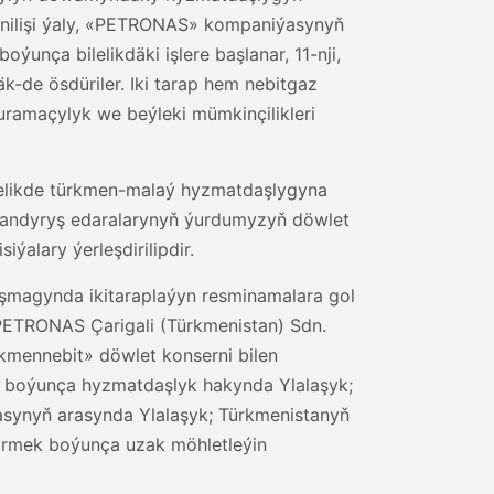
lenilişi ýaly, «PETRONAS» kompaniýasynyň
unça bilelikdäki işlere başlanar, 11-nji,
äk-de ösdüriler. Iki tarap hem nebitgaz
uramaçylyk we beýleki mümkinçilikleri
lelikde türkmen-malaý hyzmatdaşlygyna
dolandyryş edaralarynyň ýurdumyzyň döwlet
ýalary ýerleşdirilipdir.
aşmagynda ikitaraplaýyn resminamalara gol
PETRONAS Çarigali (Türkmenistan) Sdn.
mennebit» döwlet konserni bilen
k boýunça hyzmatdaşlyk hakynda Ylalaşyk;
asynyň arasynda Ylalaşyk; Türkmenistanyň
irmek boýunça uzak möhletleýin