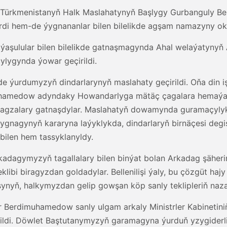
ri, Türkmenistanyň Halk Maslahatynyň Başlygy Gurbanguly
erdi hem-de ýygnananlar bilen bilelikde agşam namazyny ok
ýaşulular bilen bilelikde gatnaşmagynda Ahal welaýatyny
lygynda ýowar geçirildi.
 ýurdumyzyň dindarlarynyň maslahaty geçirildi. Oňa din i
hamedow adyndaky Howandarlyga mätäç çagalara hemaýa
 agzalary gatnaşdylar. Maslahatyň dowamynda guramaçylyk
ýygnagynyň kararyna laýyklykda, dindarlaryň birnäçesi degiş
ilen hem tassyklanyldy.
adagymyzyň tagallalary bilen binýat bolan Arkadag şäheri
eklibi biragyzdan goldadylar. Bellenilişi ýaly, bu çözgüt 
nyň, halkymyzdan gelip gowşan köp sanly teklipleriň nazar
r Berdimuhamedow sanly ulgam arkaly Ministrler Kabinetiniň
dildi. Döwlet Baştutanymyzyň garamagyna ýurduň yzygiderli