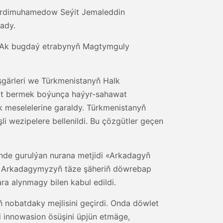
 Berdimuhamedow Seýit Jemaleddin
ady.
ň Ak bugdaý etrabynyň Magtymguly
şgärleri we Türkmenistanyň Halk
t bermek boýunça haýyr-sahawat
 meselelerine garaldy. Türkmenistanyň
li wezipelere bellenildi. Bu çözgütler geçen
nde gurulýan nurana metjidi «Arkadagyň
hajy Arkadagymyzyň täze şäheriň döwrebap
a alynmagy bilen kabul edildi.
 nobatdaky mejlisini geçirdi. Onda döwlet
 innowasion ösüşini üpjün etmäge,