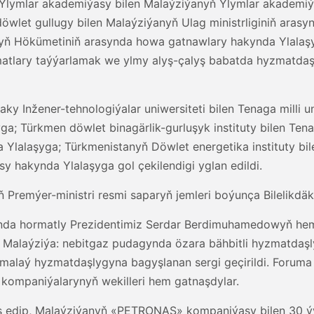
Ylymlar akademiýasy bilen Malaýziýanyň Ylymlar akademi
wlet gullugy bilen Malaýziýanyň Ulag ministrliginiň aras
yň Hökümetiniň arasynda howa gatnawlary hakynda Ylalaşy
atlary taýýarlamak we ylmy alyş-çalyş babatda hyzmatda
 Inžener-tehnologiýalar uniwersiteti bilen Tenaga milli un
 Türkmen döwlet binagärlik-gurluşyk instituty bilen Tenaga
lalaşyga; Türkmenistanyň Döwlet energetika instituty bile
y hakynda Ylalaşyga gol çekilendigi yglan edildi.
remýer-ministri resmi saparyň jemleri boýunça Bilelikdäk
a hormatly Prezidentimiz Serdar Berdimuhamedowyň hem
Malaýziýa: nebitgaz pudagynda özara bähbitli hyzmatdaşly
malaý hyzmatdaşlygyna bagyşlanan sergi geçirildi. Forum
 kompaniýalarynyň wekilleri hem gatnaşdylar.
yş edip, Malaýziýanyň «PETRONAS» kompaniýasy bilen 30