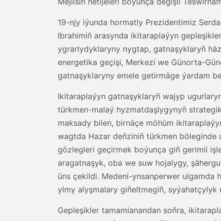
Mejlisiň netijeleri boýunça degişli Teswirnam
19-njy iýunda hormatly Prezidentimiz Serd
Ibrahimiň arasynda ikitaraplaýyn gepleşikle
ygrarlydyklaryny nygtap, gatnaşyklaryň häzi
energetika geçişi, Merkezi we Günorta-Gün
gatnaşyklaryny emele getirmäge ýardam be
Ikitaraplaýyn gatnaşyklaryň wajyp ugurlary
türkmen-malaý hyzmatdaşlygynyň strategik 
maksady bilen, birnäçe möhüm ikitarapla
wagtda Hazar deňziniň türkmen böleginde u
gözlegleri geçirmek boýunça giň gerimli i
aragatnaşyk, oba we suw hojalygy, şähergu
üns çekildi. Medeni-ynsanperwer ulgamda 
ylmy alyşmalary giňeltmegiň, syýahatçyly
Gepleşikler tamamlanandan soňra, ikitarap