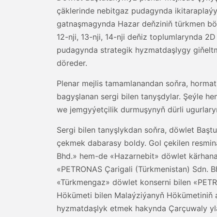
çäklerinde nebitgaz pudagynda ikitaraplaýy
gatnaşmagynda Hazar deňziniň türkmen böleg
12-nji, 13-nji, 14-nji deňiz toplumlarynda 
pudagynda strategik hyzmatdaşlygy giňeltm
döreder.
Plenar mejlis tamamlanandan soňra, hormat
bagyşlanan sergi bilen tanyşdylar. Şeýle h
we jemgyýetçilik durmuşynyň dürli ugurlaryn
Sergi bilen tanyşlykdan soňra, döwlet Baş
çekmek dabarasy boldy. Gol çekilen resmi
Bhd.» hem-de «Hazarnebit» döwlet kärhana
«PETRONAS Çarigali (Türkmenistan) Sdn. B
«Türkmengaz» döwlet konserni bilen «PETRO
Hökümeti bilen Malaýziýanyň Hökümetiniň 
hyzmatdaşlyk etmek hakynda Çarçuwaly yla