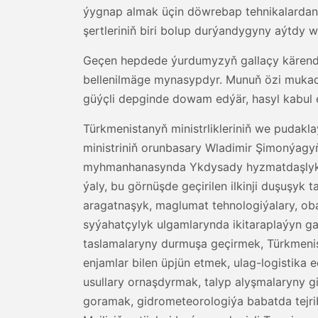
ýygnap almak üçin döwrebap tehnikalardan
şertleriniň biri bolup durýandygyny aýtdy 
Geçen hepdede ýurdumyzyň gallaçy kärende
bellenilmäge mynasypdyr. Munuň özi muka
güýçli depginde dowam edýär, hasyl kabul 
Türkmenistanyň ministrlikleriniň we pudakl
ministriniň orunbasary Wladimir Şimonýag
myhmanhanasynda Ykdysady hyzmatdaşlyk boýu
ýaly, bu görnüşde geçirilen ilkinji duşuşy
aragatnaşyk, maglumat tehnologiýalary, ob
syýahatçylyk ulgamlarynda ikitaraplaýyn ga
taslamalaryny durmuşa geçirmek, Türkmen
enjamlar bilen üpjün etmek, ulag-logistika
usullary ornaşdyrmak, talyp alyşmalaryny g
goramak, gidrometeorologiýa babatda tejri