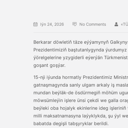
Iýn 24, 2026
No Comments
«T
Berkarar döwletiň täze eýýamynyň Galkyny
Prezidentimiziň baştutanlygynda ýurdumyz r
ýörelgelerine yzygiderli eýerýän Türkmen
goşant goşýar.
15-nji iýunda hormatly Prezidentimiz Minis
gatnaşmagynda sanly ulgam arkaly iş masla
mundan beýläk-de ösdürmegiň möhüm ugurl
möwsümleýin işlere ünsi çekdi we galla ora
beýleki oba hojalyk ekinlerine ideg işlerini
milli maksatnamasyna laýyklykda, şu ýyl wela
babatda degişli tabşyryklar berildi.