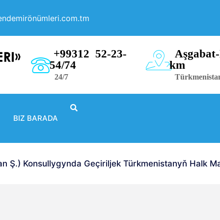
endemirönümleri.com.tm
+99312 52-23-
Aşgabat-
54/74
km
24/7
Türkmenista
BIZ BARADA
Ş.) Konsullygynda Geçiriljek Türkmenistanyň Halk Mas