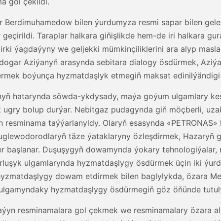
a gol çekildi.
ar Berdimuhamedow bilen ýurdumyza resmi sapar bilen gel
r geçirildi. Taraplar halkara giňişlikde hem-de iri halkara
rki ýagdaýyny we geljekki mümkinçiliklerini ara alyp masla
dogar Aziýanyň arasynda sebitara dialogy ösdürmek, Aziýa
rmek boýunça hyzmatdaşlyk etmegiň maksat edinilýändigi
nyň hatarynda söwda-ykdysady, maýa goýum ulgamlary kesgitl
ugry bolup durýar. Nebitgaz pudagynda giň möçberli, uza
ýyn resminama taýýarlanyldy. Olaryň esasynda «PETRONAS
glewodorodlaryň täze ýataklaryny özleşdirmek, Hazaryň ge
şler başlanar. Duşuşygyň dowamynda ýokary tehnologiýalar,
rluşyk ulgamlarynda hyzmatdaşlygy ösdürmek üçin iki ýurd
hyzmatdaşlygy dowam etdirmek bilen baglylykda, özara Med
k ulgamyndaky hyzmatdaşlygy ösdürmegiň göz öňünde tutul
laýyn resminamalara gol çekmek we resminamalary özara al