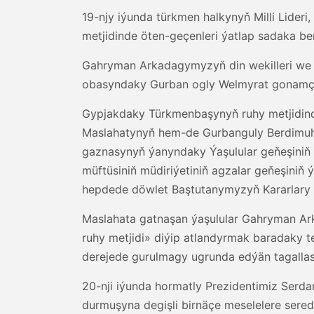
19-njy iýunda türkmen halkynyň Milli Lide
metjidinde öten-geçenleri ýatlap sadaka b
Gahryman Arkadagymyzyň din wekilleri we 
obasyndaky Gurban ogly Welmyrat gonamçy
Gypjakdaky Türkmenbaşynyň ruhy metjidinde
Maslahatynyň hem-de Gurbanguly Berdimu
gaznasynyň ýanyndaky Ýaşulular geňeşiniň
müftüsiniň müdiriýetiniň agzalar geňeşiniň 
hepdede döwlet Baştutanymyzyň Kararlary b
Maslahata gatnaşan ýaşulular Gahryman Ark
ruhy metjidi» diýip atlandyrmak baradaky t
derejede gurulmagy ugrunda edýän tagallasy
20-nji iýunda hormatly Prezidentimiz Serda
durmuşyna degişli birnäçe meselelere sere