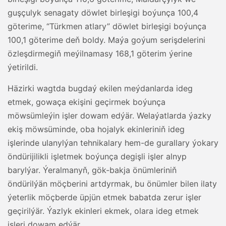
guşçulyk senagaty döwlet birleşigi boýunça 100,4
göterime, “Türkmen atlary” döwlet birleşigi boýunça
100,1 göterime deň boldy. Maýa goýum serişdelerini
özleşdirmegiň meýilnamasy 168,1 göterim ýerine
ýetirildi.
Häzirki wagtda bugdaý ekilen meýdanlarda ideg
etmek, gowaça ekişini geçirmek boýunça
möwsümleýin işler dowam edýär. Welaýatlarda ýazky
ekiş möwsüminde, oba hojalyk ekinleriniň ideg
işlerinde ulanylýan tehnikalary hem-de gurallary ýokary
öndürijilikli işletmek boýunça degişli işler alnyp
barylýar. Ýeralmanyň, gök-bakja önümleriniň
öndürilýän möçberini artdyrmak, bu önümler bilen ilaty
ýeterlik möçberde üpjün etmek babatda zerur işler
geçirilýär. Ýazlyk ekinleri ekmek, olara ideg etmek
işleri dowam edýär.