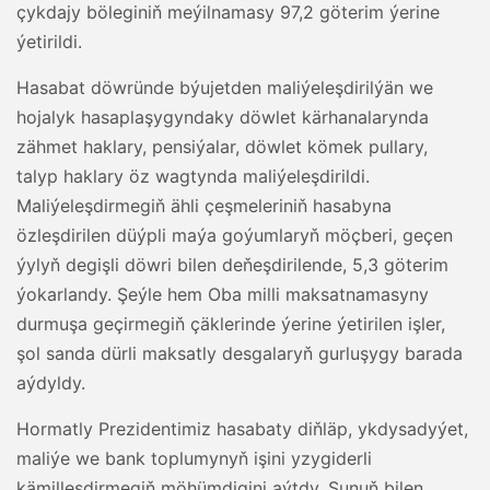
çykdajy böleginiň meýilnamasy 97,2 göterim ýerine
ýetirildi.
Hasabat döwründe býujetden maliýeleşdirilýän we
hojalyk hasaplaşygyndaky döwlet kärhanalarynda
zähmet haklary, pensiýalar, döwlet kömek pullary,
talyp haklary öz wagtynda maliýeleşdirildi.
Maliýeleşdirmegiň ähli çeşmeleriniň hasabyna
özleşdirilen düýpli maýa goýumlaryň möçberi, geçen
ýylyň degişli döwri bilen deňeşdirilende, 5,3 göterim
ýokarlandy. Şeýle hem Oba milli maksatnamasyny
durmuşa geçirmegiň çäklerinde ýerine ýetirilen işler,
şol sanda dürli maksatly desgalaryň gurluşygy barada
aýdyldy.
Hormatly Prezidentimiz hasabaty diňläp, ykdysadyýet,
maliýe we bank toplumynyň işini yzygiderli
kämilleşdirmegiň möhümdigini aýtdy. Şunuň bilen