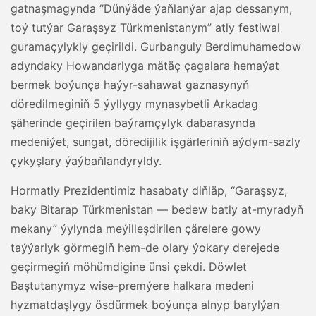
gatnaşmagynda “Dünýäde ýaňlanýar ajap dessanym,
toý tutýar Garaşsyz Türkmenistanym” atly festiwal
guramaçylykly geçirildi. Gurbanguly Berdimuhamedow
adyndaky Howandarlyga mätäç çagalara hemaýat
bermek boýunça haýyr-sahawat gaznasynyň
döredilmeginiň 5 ýyllygy mynasybetli Arkadag
şäherinde geçirilen baýramçylyk dabarasynda
medeniýet, sungat, döredijilik işgärleriniň aýdym-sazly
çykyşlary ýaýbaňlandyryldy.
Hormatly Prezidentimiz hasabaty diňläp, “Garaşsyz,
baky Bitarap Türkmenistan — bedew batly at-myradyň
mekany” ýylynda meýilleşdirilen çärelere gowy
taýýarlyk görmegiň hem-de olary ýokary derejede
geçirmegiň möhümdigine ünsi çekdi. Döwlet
Baştutanymyz wise-premýere halkara medeni
hyzmatdaşlygy ösdürmek boýunça alnyp barylýan