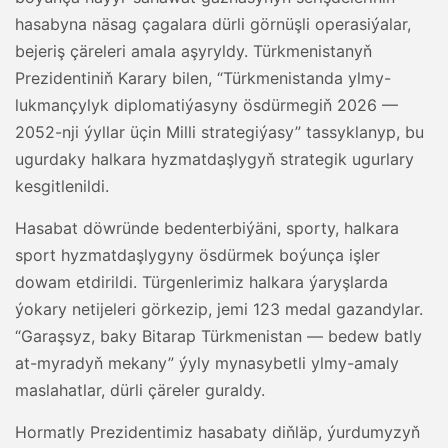
hasabyna näsag çagalara dürli görnüşli operasiýalar,
bejeriş çäreleri amala aşyryldy. Türkmenistanyň
Prezidentiniň Karary bilen, “Türkmenistanda ylmy-
lukmançylyk diplomatiýasyny ösdürmegiň 2026 —
2052-nji ýyllar üçin Milli strategiýasy” tassyklanyp, bu
ugurdaky halkara hyzmatdaşlygyň strategik ugurlary
kesgitlenildi.
Hasabat döwründe bedenterbiýäni, sporty, halkara
sport hyzmatdaşlygyny ösdürmek boýunça işler
dowam etdirildi. Türgenlerimiz halkara ýaryşlarda
ýokary netijeleri görkezip, jemi 123 medal gazandylar.
“Garaşsyz, baky Bitarap Türkmenistan — bedew batly
at-myradyň mekany” ýyly mynasybetli ylmy-amaly
maslahatlar, dürli çäreler guraldy.
Hormatly Prezidentimiz hasabaty diňläp, ýurdumyzyň