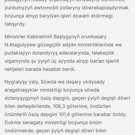
ýurdumyzyň awtomobil ýollaryny döwrebaplaşdyrmak
boýunça alnyp barylýan işleri dowam etdirmegi
tabşyrdy.
Ministrler Kabinetiniň Başlygynyň orunbasary
N.Atagulyýew gözegçilik edýän ministrliklerinde we
pudaklaýyn dolandyryş edaralarynda, telekeçilik
ulgamynda şu ýylyň üç aýynda alnyp barlan işleriň
netijeleri barada hasabat berdi.
Nygtalyşy ýaly, Söwda we daşary ykdysady
aragatnaşyklar ministrligi boýunça söwda
dolanyşygynyň ösüş depgini, geçen ýylyň degişli döwri
bilen deňeşdirilende, 108,3 göterime, öndürilen
önümleriň ösüş depgini 101,4 göterime barabar boldy.
Dokma senagaty ministrligi boýunça önüm
öndürmekde, geçen ýylyň degişli döwri bilen