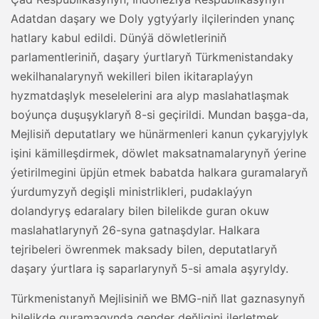
Adatdan daşary we Doly ygtyýarly ilçilerinden ynanç
hatlary kabul edildi. Dünýä döwletleriniň
parlamentleriniň, daşary ýurtlaryň Türkmenistandaky
wekilhanalarynyň wekilleri bilen ikitaraplaýyn
hyzmatdaşlyk meselelerini ara alyp maslahatlaşmak
boýunça duşuşyklaryň 8-si geçirildi. Mundan başga-da,
Mejlisiň deputatlary we hünärmenleri kanun çykaryjylyk
işini kämilleşdirmek, döwlet maksatnamalarynyň ýerine
ýetirilmegini üpjün etmek babatda halkara guramalaryň
ýurdumyzyň degişli ministrlikleri, pudaklaýyn
dolandyryş edaralary bilen bilelikde guran okuw
maslahatlarynyň 26-syna gatnaşdylar. Halkara
tejribeleri öwrenmek maksady bilen, deputatlaryň
daşary ýurtlara iş saparlarynyň 5-si amala aşyryldy.
Türkmenistanyň Mejlisiniň we BMG-niň Ilat gaznasynyň
bilelikde guramagynda gender deňligini ilerletmek,