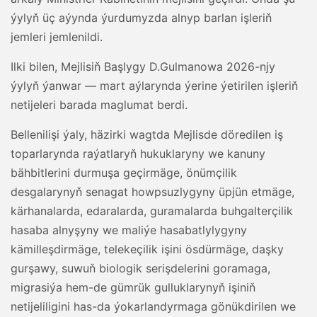
ýylyň üç aýynda ýurdumyzda alnyp barlan işleriň
jemleri jemlenildi.
Ilki bilen, Mejlisiň Başlygy D.Gulmanowa 2026-njy
ýylyň ýanwar — mart aýlarynda ýerine ýetirilen işleriň
netijeleri barada maglumat berdi.
Bellenilişi ýaly, häzirki wagtda Mejlisde döredilen iş
toparlarynda raýatlaryň hukuklaryny we kanuny
bähbitlerini durmuşa geçirmäge, önümçilik
desgalarynyň senagat howpsuzlygyny üpjün etmäge,
kärhanalarda, edaralarda, guramalarda buhgalterçilik
hasaba alnyşyny we maliýe hasabatlylygyny
kämilleşdirmäge, telekeçilik işini ösdürmäge, daşky
gurşawy, suwuň biologik serişdelerini goramaga,
migrasiýa hem-de gümrük gulluklarynyň işiniň
netijeliligini has-da ýokarlandyrmaga gönükdirilen we