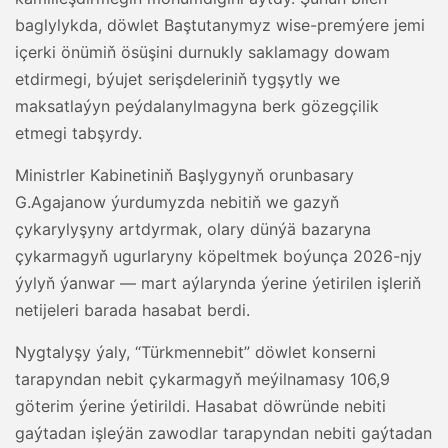
baglylykda, döwlet Baştutanymyz wise-premýere jemi
içerki önümiň ösüşini durnukly saklamagy dowam
etdirmegi, býujet serişdeleriniň tygşytly we
maksatlaýyn peýdalanylmagyna berk gözegçilik
etmegi tabşyrdy.
Ministrler Kabinetiniň Başlygynyň orunbasary
G.Agajanow ýurdumyzda nebitiň we gazyň
çykarylyşyny artdyrmak, olary dünýä bazaryna
çykarmagyň ugurlaryny köpeltmek boýunça 2026-njy
ýylyň ýanwar — mart aýlarynda ýerine ýetirilen işleriň
netijeleri barada hasabat berdi.
Nygtalyşy ýaly, “Türkmennebit” döwlet konserni
tarapyndan nebit çykarmagyň meýilnamasy 106,9
göterim ýerine ýetirildi. Hasabat döwründe nebiti
gaýtadan işleýän zawodlar tarapyndan nebiti gaýtadan