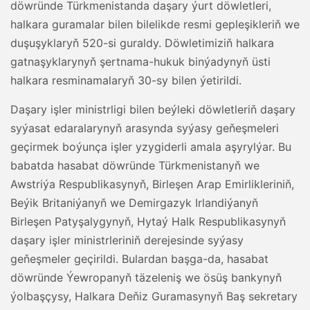
döwründe Türkmenistanda daşary ýurt döwletleri,
halkara guramalar bilen bilelikde resmi gepleşikleriň we
duşuşyklaryň 520-si guraldy. Döwletimiziň halkara
gatnaşyklarynyň şertnama-hukuk binýadynyň üsti
halkara resminamalaryň 30-sy bilen ýetirildi.
Daşary işler ministrligi bilen beýleki döwletleriň daşary
syýasat edaralarynyň arasynda syýasy geňeşmeleri
geçirmek boýunça işler yzygiderli amala aşyrylýar. Bu
babatda hasabat döwründe Türkmenistanyň we
Awstriýa Respublikasynyň, Birleşen Arap Emirlikleriniň,
Beýik Britaniýanyň we Demirgazyk Irlandiýanyň
Birleşen Patyşalygynyň, Hytaý Halk Respublikasynyň
daşary işler ministrleriniň derejesinde syýasy
geňeşmeler geçirildi. Bulardan başga-da, hasabat
döwründe Ýewropanyň täzeleniş we ösüş bankynyň
ýolbaşçysy, Halkara Deňiz Guramasynyň Baş sekretary