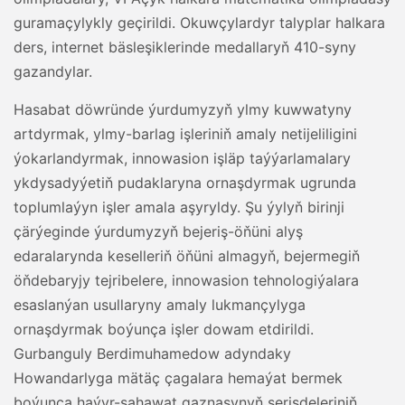
guramaçylykly geçirildi. Okuwçylardyr talyplar halkara
ders, internet bäsleşiklerinde medallaryň 410-syny
gazandylar.
Hasabat döwründe ýurdumyzyň ylmy kuwwatyny
artdyrmak, ylmy-barlag işleriniň amaly netijeliligini
ýokarlandyrmak, innowasion işläp taýýarlamalary
ykdysadyýetiň pudaklaryna ornaşdyrmak ugrunda
toplumlaýyn işler amala aşyryldy. Şu ýylyň birinji
çärýeginde ýurdumyzyň bejeriş-öňüni alyş
edaralarynda keselleriň öňüni almagyň, bejermegiň
öňdebaryjy tejribelere, innowasion tehnologiýalara
esaslanýan usullaryny amaly lukmançylyga
ornaşdyrmak boýunça işler dowam etdirildi.
Gurbanguly Berdimuhamedow adyndaky
Howandarlyga mätäç çagalara hemaýat bermek
boýunça haýyr-sahawat gaznasynyň serişdeleriniň