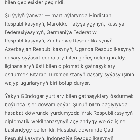
bilen gepleşikler geçirildi.
Şu ýylyň ýanwar — mart aýlarynda Hindistan
Respublikasynyň, Marokko Patyşalygynyň, Russiýa
Federasiýasynyň, Germaniýa Federatiw
Respublikasynyň, Zimbabwe Respublikasynyň,
Azerbaýjan Respublikasynyň, Uganda Respublikasynyň
daşary syýasat edaralary bilen geňeşmeler guraldy.
Ilçihanalaryň üsti bilen diplomatik gatnaşyklary
ösdürmek Bitarap Türkmenistanyň daşary syýasy işiniň
wajyp ugurlarynyň biri bolup durýar.
Ýakyn Gündogar ýurtlary bilen gatnaşyklary ösdürmek
boýunça işler dowam edýär. Şunuň bilen baglylykda,
hasabat döwründe ýurdumyzda Yrak Respublikasynyň
diplomatik wekilhanasynyň açylandygy we öz işine
başlandygy bellenildi. Hasabat döwründe Çad
Respublikasynyň, Indoneziýa Respublikasynyň