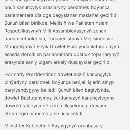
onuň kanunçylyk esaslaryny berkitmek boýunça
parlamentara dialoga bagyşlanan maslahat geçirildi.
Şunuň bilen birlikde, Mejlisiň we Pakistan Yslam
Respublikasynyň Milli Assambleýasynyň zenan
parlamentarileriniň, Türkmenistanyň Mejlisinde we
Mongoliýanyň Beýik Döwlet Huralynda ikitaraplaýyn
esasda döredilen parlamentara dostluk toparlarynyň
arasynda sanly ulgam arkaly duşuşyklar geçirildi.
Hormatly Prezidentimiz döwletimiziň kanunçylyk
binýadyny berkitmek boýunça netijeli işleriň alnyp
barylýandygyny belledi. Şunuň bilen baglylykda,
döwlet Baştutanymyz ýurdumyzyň kanunçylygyny
döwrüň talabyna görä kämilleşdirmegi dowam
etdirmegiň möhümdigine ünsi çekdi.
Ministrler Kabinetiniň Başlygynyň orunbasary