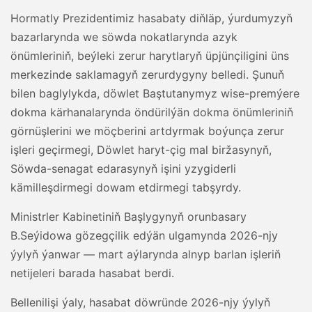
Hormatly Prezidentimiz hasabaty diňläp, ýurdumyzyň
bazarlarynda we söwda nokatlarynda azyk
önümleriniň, beýleki zerur harytlaryň üpjünçiligini üns
merkezinde saklamagyň zerurdygyny belledi. Şunuň
bilen baglylykda, döwlet Baştutanymyz wise-premýere
dokma kärhanalarynda öndürilýän dokma önümleriniň
görnüşlerini we möçberini artdyrmak boýunça zerur
işleri geçirmegi, Döwlet haryt-çig mal biržasynyň,
Söwda-senagat edarasynyň işini yzygiderli
kämilleşdirmegi dowam etdirmegi tabşyrdy.
Ministrler Kabinetiniň Başlygynyň orunbasary
B.Seýidowa gözegçilik edýän ulgamynda 2026-njy
ýylyň ýanwar — mart aýlarynda alnyp barlan işleriň
netijeleri barada hasabat berdi.
Bellenilişi ýaly, hasabat döwründe 2026-njy ýylyň