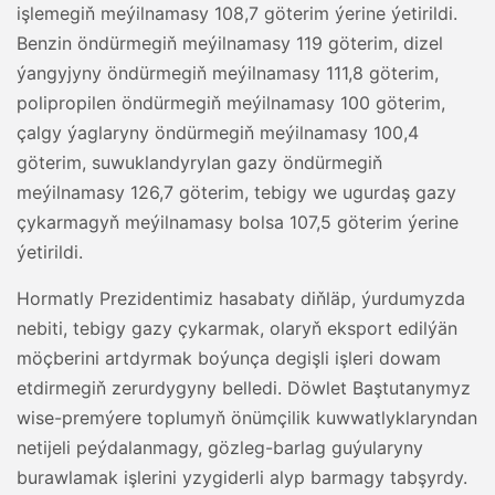
işlemegiň meýilnamasy 108,7 göterim ýerine ýetirildi.
Benzin öndürmegiň meýilnamasy 119 göterim, dizel
ýangyjyny öndürmegiň meýilnamasy 111,8 göterim,
polipropilen öndürmegiň meýilnamasy 100 göterim,
çalgy ýaglaryny öndürmegiň meýilnamasy 100,4
göterim, suwuklandyrylan gazy öndürmegiň
meýilnamasy 126,7 göterim, tebigy we ugurdaş gazy
çykarmagyň meýilnamasy bolsa 107,5 göterim ýerine
ýetirildi.
Hormatly Prezidentimiz hasabaty diňläp, ýurdumyzda
nebiti, tebigy gazy çykarmak, olaryň eksport edilýän
möçberini artdyrmak boýunça degişli işleri dowam
etdirmegiň zerurdygyny belledi. Döwlet Baştutanymyz
wise-premýere toplumyň önümçilik kuwwatlyklaryndan
netijeli peýdalanmagy, gözleg-barlag guýularyny
burawlamak işlerini yzygiderli alyp barmagy tabşyrdy.