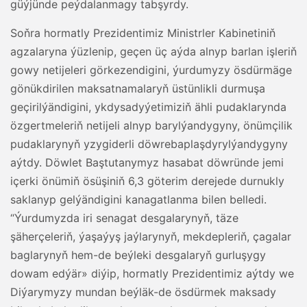
güýjünde peýdalanmagy tabşyrdy.
Soňra hormatly Prezidentimiz Ministrler Kabinetiniň
agzalaryna ýüzlenip, geçen üç aýda alnyp barlan işleriň
gowy netijeleri görkezendigini, ýurdumyzy ösdürmäge
gönükdirilen maksatnamalaryň üstünlikli durmuşa
geçirilýändigini, ykdysadyýetimiziň ähli pudaklarynda
özgertmeleriň netijeli alnyp barylýandygyny, önümçilik
pudaklarynyň yzygiderli döwrebaplaşdyrylýandygyny
aýtdy. Döwlet Baştutanymyz hasabat döwründe jemi
içerki önümiň ösüşiniň 6,3 göterim derejede durnukly
saklanyp gelýändigini kanagatlanma bilen belledi.
“Ýurdumyzda iri senagat desgalarynyň, täze
şäherçeleriň, ýaşaýyş jaýlarynyň, mekdepleriň, çagalar
baglarynyň hem-de beýleki desgalaryň gurluşygy
dowam edýär» diýip, hormatly Prezidentimiz aýtdy we
Diýarymyzy mundan beýläk-de ösdürmek maksady