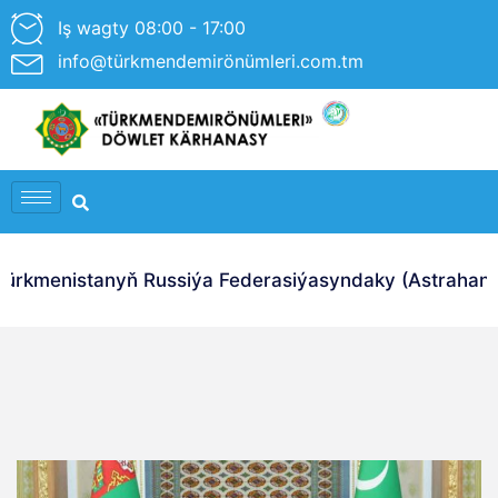
Iş wagty 08:00 - 17:00
info@türkmendemirönümleri.com.tm
rkmenistanyň Russiýa Federasiýasyndaky (Astrahan Ş.)