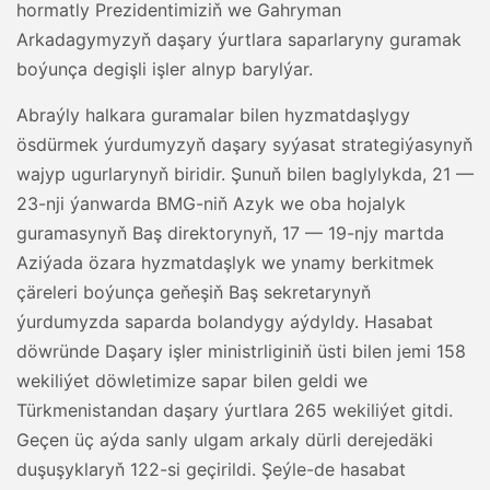
hormatly Prezidentimiziň we Gahryman
Arkadagymyzyň daşary ýurtlara saparlaryny guramak
boýunça degişli işler alnyp barylýar.
Abraýly halkara guramalar bilen hyzmatdaşlygy
ösdürmek ýurdumyzyň daşary syýasat strategiýasynyň
wajyp ugurlarynyň biridir. Şunuň bilen baglylykda, 21 —
23-nji ýanwarda BMG-niň Azyk we oba hojalyk
guramasynyň Baş direktorynyň, 17 — 19-njy martda
Aziýada özara hyzmatdaşlyk we ynamy berkitmek
çäreleri boýunça geňeşiň Baş sekretarynyň
ýurdumyzda saparda bolandygy aýdyldy. Hasabat
döwründe Daşary işler ministrliginiň üsti bilen jemi 158
wekiliýet döwletimize sapar bilen geldi we
Türkmenistandan daşary ýurtlara 265 wekiliýet gitdi.
Geçen üç aýda sanly ulgam arkaly dürli derejedäki
duşuşyklaryň 122-si geçirildi. Şeýle-de hasabat