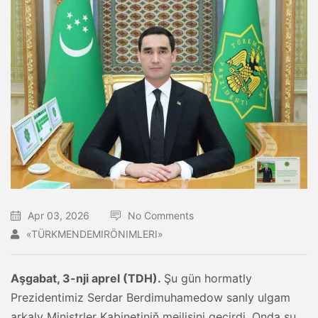
Apr 03, 2026
No Comments
«TÜRKMENDEMIRÖNIMLERI»
Aşgabat, 3-nji aprel (TDH).
Şu gün hormatly
Prezidentimiz Serdar Berdimuhamedow sanly ulgam
arkaly Ministrler Kabinetiniň mejlisini geçirdi. Onda şu