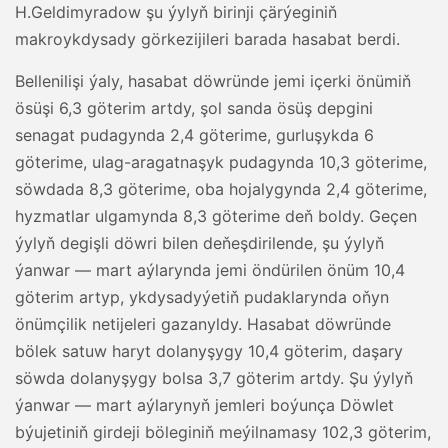
H.Geldimyradow şu ýylyň birinji çärýeginiň
makroykdysady görkezijileri barada hasabat berdi.
Bellenilişi ýaly, hasabat döwründe jemi içerki önümiň
ösüşi 6,3 göterim artdy, şol sanda ösüş depgini
senagat pudagynda 2,4 göterime, gurluşykda 6
göterime, ulag-aragatnaşyk pudagynda 10,3 göterime,
söwdada 8,3 göterime, oba hojalygynda 2,4 göterime,
hyzmatlar ulgamynda 8,3 göterime deň boldy. Geçen
ýylyň degişli döwri bilen deňeşdirilende, şu ýylyň
ýanwar — mart aýlarynda jemi öndürilen önüm 10,4
göterim artyp, ykdysadyýetiň pudaklarynda oňyn
önümçilik netijeleri gazanyldy. Hasabat döwründe
bölek satuw haryt dolanyşygy 10,4 göterim, daşary
söwda dolanyşygy bolsa 3,7 göterim artdy. Şu ýylyň
ýanwar — mart aýlarynyň jemleri boýunça Döwlet
býujetiniň girdeji böleginiň meýilnamasy 102,3 göterim,