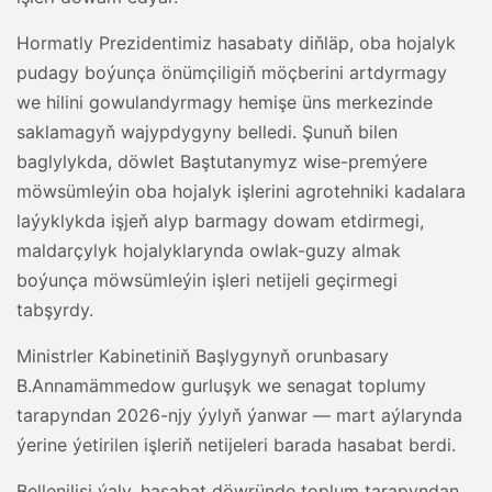
Hormatly Prezidentimiz hasabaty diňläp, oba hojalyk
pudagy boýunça önümçiligiň möçberini artdyrmagy
we hilini gowulandyrmagy hemişe üns merkezinde
saklamagyň wajypdygyny belledi. Şunuň bilen
baglylykda, döwlet Baştutanymyz wise-premýere
möwsümleýin oba hojalyk işlerini agrotehniki kadalara
laýyklykda işjeň alyp barmagy dowam etdirmegi,
maldarçylyk hojalyklarynda owlak-guzy almak
boýunça möwsümleýin işleri netijeli geçirmegi
tabşyrdy.
Ministrler Kabinetiniň Başlygynyň orunbasary
B.Annamämmedow gurluşyk we senagat toplumy
tarapyndan 2026-njy ýylyň ýanwar — mart aýlarynda
ýerine ýetirilen işleriň netijeleri barada hasabat berdi.
Bellenilişi ýaly, hasabat döwründe toplum tarapyndan