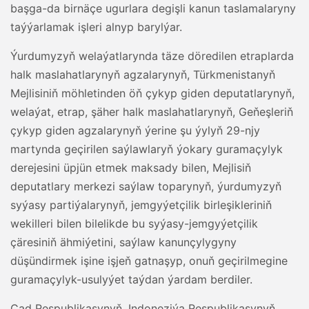
başga-da birnäçe ugurlara degişli kanun taslamalaryny
taýýarlamak işleri alnyp barylýar.
Ýurdumyzyň welaýatlarynda täze döredilen etraplarda
halk maslahatlarynyň agzalarynyň, Türkmenistanyň
Mejlisiniň möhletinden öň çykyp giden deputatlarynyň,
welaýat, etrap, şäher halk maslahatlarynyň, Geňeşleriň
çykyp giden agzalarynyň ýerine şu ýylyň 29-njy
martynda geçirilen saýlawlaryň ýokary guramaçylyk
derejesini üpjün etmek maksady bilen, Mejlisiň
deputatlary merkezi saýlaw toparynyň, ýurdumyzyň
syýasy partiýalarynyň, jemgyýetçilik birleşikleriniň
wekilleri bilen bilelikde bu syýasy-jemgyýetçilik
çäresiniň ähmiýetini, saýlaw kanunçylygyny
düşündirmek işine işjeň gatnaşyp, onuň geçirilmegine
guramaçylyk-usulyýet taýdan ýardam berdiler.
Çad Respublikasynyň, Indoneziýa Respublikasynyň