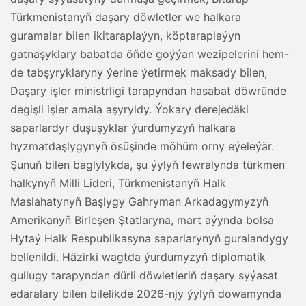
Türkmenistanyň daşary döwletler we halkara
guramalar bilen ikitaraplaýyn, köptaraplaýyn
gatnaşyklary babatda öňde goýýan wezipelerini hem-
de tabşyryklaryny ýerine ýetirmek maksady bilen,
Daşary işler ministrligi tarapyndan hasabat döwründe
degişli işler amala aşyryldy. Ýokary derejedäki
saparlardyr duşuşyklar ýurdumyzyň halkara
hyzmatdaşlygynyň ösüşinde möhüm orny eýeleýär.
Şunuň bilen baglylykda, şu ýylyň fewralynda türkmen
halkynyň Milli Lideri, Türkmenistanyň Halk
Maslahatynyň Başlygy Gahryman Arkadagymyzyň
Amerikanyň Birleşen Ştatlaryna, mart aýynda bolsa
Hytaý Halk Respublikasyna saparlarynyň guralandygy
bellenildi. Häzirki wagtda ýurdumyzyň diplomatik
gullugy tarapyndan dürli döwletleriň daşary syýasat
edaralary bilen bilelikde 2026-njy ýylyň dowamynda