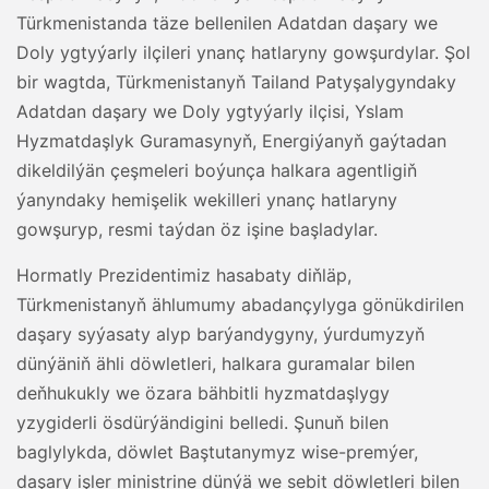
Türkmenistanda täze bellenilen Adatdan daşary we
Doly ygtyýarly ilçileri ynanç hatlaryny gowşurdylar. Şol
bir wagtda, Türkmenistanyň Tailand Patyşalygyndaky
Adatdan daşary we Doly ygtyýarly ilçisi, Yslam
Hyzmatdaşlyk Guramasynyň, Energiýanyň gaýtadan
dikeldilýän çeşmeleri boýunça halkara agentligiň
ýanyndaky hemişelik wekilleri ynanç hatlaryny
gowşuryp, resmi taýdan öz işine başladylar.
Hormatly Prezidentimiz hasabaty diňläp,
Türkmenistanyň ählumumy abadançylyga gönükdirilen
daşary syýasaty alyp barýandygyny, ýurdumyzyň
dünýäniň ähli döwletleri, halkara guramalar bilen
deňhukukly we özara bähbitli hyzmatdaşlygy
yzygiderli ösdürýändigini belledi. Şunuň bilen
baglylykda, döwlet Baştutanymyz wise-premýer,
daşary işler ministrine dünýä we sebit döwletleri bilen