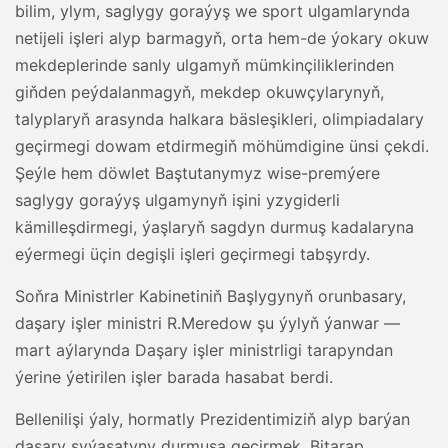
bilim, ylym, saglygy goraýyş we sport ulgamlarynda
netijeli işleri alyp barmagyň, orta hem-de ýokary okuw
mekdeplerinde sanly ulgamyň mümkinçiliklerinden
giňden peýdalanmagyň, mekdep okuwçylarynyň,
talyplaryň arasynda halkara bäsleşikleri, olimpiadalary
geçirmegi dowam etdirmegiň möhümdigine ünsi çekdi.
Şeýle hem döwlet Baştutanymyz wise-premýere
saglygy goraýyş ulgamynyň işini yzygiderli
kämilleşdirmegi, ýaşlaryň sagdyn durmuş kadalaryna
eýermegi üçin degişli işleri geçirmegi tabşyrdy.
Soňra Ministrler Kabinetiniň Başlygynyň orunbasary,
daşary işler ministri R.Meredow şu ýylyň ýanwar —
mart aýlarynda Daşary işler ministrligi tarapyndan
ýerine ýetirilen işler barada hasabat berdi.
Bellenilişi ýaly, hormatly Prezidentimiziň alyp barýan
daşary syýasatyny durmuşa geçirmek, Bitarap