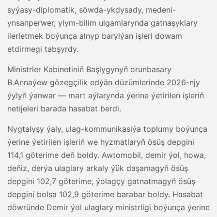
syýasy-diplomatik, söwda-ykdysady, medeni-
ynsanperwer, ylym-bilim ulgamlarynda gatnaşyklary
ilerletmek boýunça alnyp barylýan işleri dowam
etdirmegi tabşyrdy.
Ministrler Kabinetiniň Başlygynyň orunbasary
B.Annaýew gözegçilik edýän düzümlerinde 2026-njy
ýylyň ýanwar — mart aýlarynda ýerine ýetirilen işleriň
netijeleri barada hasabat berdi.
Nygtalyşy ýaly, ulag-kommunikasiýa toplumy boýunça
ýerine ýetirilen işleriň we hyzmatlaryň ösüş depgini
114,1 göterime deň boldy. Awtomobil, demir ýol, howa,
deňiz, derýa ulaglary arkaly ýük daşamagyň ösüş
depgini 102,7 göterime, ýolagçy gatnatmagyň ösüş
depgini bolsa 102,9 göterime barabar boldy. Hasabat
döwründe Demir ýol ulaglary ministrligi boýunça ýerine