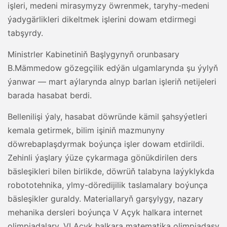
işleri, medeni mirasymyzy öwrenmek, taryhy-medeni
ýadygärlikleri dikeltmek işlerini dowam etdirmegi
tabşyrdy.
Ministrler Kabinetiniň Başlygynyň orunbasary
B.Mämmedow gözegçilik edýän ulgamlarynda şu ýylyň
ýanwar — mart aýlarynda alnyp barlan işleriň netijeleri
barada hasabat berdi.
Bellenilişi ýaly, hasabat döwründe kämil şahsyýetleri
kemala getirmek, bilim işiniň mazmunyny
döwrebaplaşdyrmak boýunça işler dowam etdirildi.
Zehinli ýaşlary ýüze çykarmaga gönükdirilen ders
bäsleşikleri bilen birlikde, döwrüň talabyna laýyklykda
robototehnika, ylmy-döredijilik taslamalary boýunça
bäsleşikler guraldy. Materiallaryň garşylygy, nazary
mehanika dersleri boýunça V Açyk halkara internet
olimpiadalary, VI Açyk halkara matematika olimpiadasy