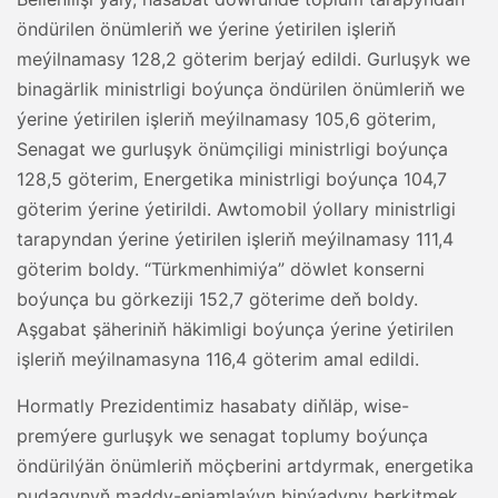
öndürilen önümleriň we ýerine ýetirilen işleriň
meýilnamasy 128,2 göterim berjaý edildi. Gurluşyk we
binagärlik ministrligi boýunça öndürilen önümleriň we
ýerine ýetirilen işleriň meýilnamasy 105,6 göterim,
Senagat we gurluşyk önümçiligi ministrligi boýunça
128,5 göterim, Energetika ministrligi boýunça 104,7
göterim ýerine ýetirildi. Awtomobil ýollary ministrligi
tarapyndan ýerine ýetirilen işleriň meýilnamasy 111,4
göterim boldy. “Türkmenhimiýa” döwlet konserni
boýunça bu görkeziji 152,7 göterime deň boldy.
Aşgabat şäheriniň häkimligi boýunça ýerine ýetirilen
işleriň meýilnamasyna 116,4 göterim amal edildi.
Hormatly Prezidentimiz hasabaty diňläp, wise-
premýere gurluşyk we senagat toplumy boýunça
öndürilýän önümleriň möçberini artdyrmak, energetika
pudagynyň maddy-enjamlaýyn binýadyny berkitmek,