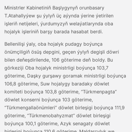
Ministrler Kabinetiniň Başlygynyň orunbasary
T.Atahallyýew şu ýylyň üç aýynda ýerine ýetirilen
işleriň netijeleri, ýurdumyzyň welaýatlarynda oba
hojalyk işleriniň barşy barada hasabat berdi.
Bellenilişi ýaly, oba hojalyk pudagy boýunça
önümçiligiň ösüş depgini, geçen ýylyň degişli döwri
bilen deňeşdirilende, 106 göterime deň boldy. Bu
görkeziji Oba hojalyk ministrligi boýunça 103,7
göterime, Daşky gurşawy goramak ministrligi boýunça
106,8 göterime, Suw hojalygy baradaky döwlet
komiteti boýunça 103,8 göterime, “Türkmenpagta”
döwlet konserni boýunça 103 göterime,
“Türkmengallaönümleri” döwlet birleşigi boýunça 111,9
göterime, “Türkmenobahyzmat” döwlet birleşigi
boýunça 100,1 göterime, Azyk senagaty döwlet
birleşigi boýunça 110,6 göterime, Maldarçylyk we