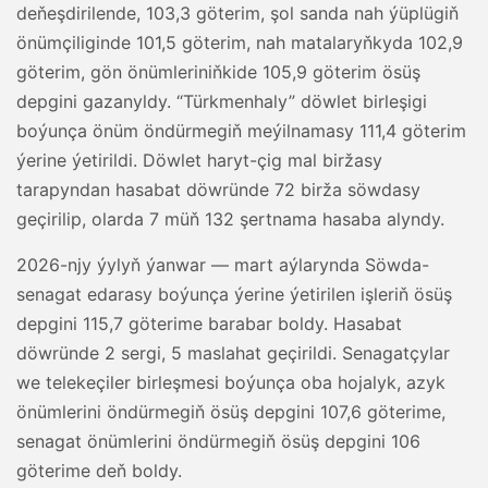
deňeşdirilende, 103,3 göterim, şol sanda nah ýüplügiň
önümçiliginde 101,5 göterim, nah matalaryňkyda 102,9
göterim, gön önümleriniňkide 105,9 göterim ösüş
depgini gazanyldy. “Türkmenhaly” döwlet birleşigi
boýunça önüm öndürmegiň meýilnamasy 111,4 göterim
ýerine ýetirildi. Döwlet haryt-çig mal biržasy
tarapyndan hasabat döwründe 72 birža söwdasy
geçirilip, olarda 7 müň 132 şertnama hasaba alyndy.
2026-njy ýylyň ýanwar — mart aýlarynda Söwda-
senagat edarasy boýunça ýerine ýetirilen işleriň ösüş
depgini 115,7 göterime barabar boldy. Hasabat
döwründe 2 sergi, 5 maslahat geçirildi. Senagatçylar
we telekeçiler birleşmesi boýunça oba hojalyk, azyk
önümlerini öndürmegiň ösüş depgini 107,6 göterime,
senagat önümlerini öndürmegiň ösüş depgini 106
göterime deň boldy.