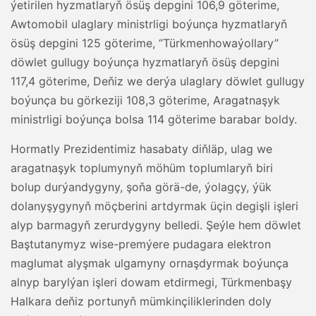
ýetirilen hyzmatlaryň ösüş depgini 106,9 göterime,
Awtomobil ulaglary ministrligi boýunça hyzmatlaryň
ösüş depgini 125 göterime, “Türkmenhowaýollary”
döwlet gullugy boýunça hyzmatlaryň ösüş depgini
117,4 göterime, Deňiz we derýa ulaglary döwlet gullugy
boýunça bu görkeziji 108,3 göterime, Aragatnaşyk
ministrligi boýunça bolsa 114 göterime barabar boldy.
Hormatly Prezidentimiz hasabaty diňläp, ulag we
aragatnaşyk toplumynyň möhüm toplumlaryň biri
bolup durýandygyny, şoňa görä-de, ýolagçy, ýük
dolanyşygynyň möçberini artdyrmak üçin degişli işleri
alyp barmagyň zerurdygyny belledi. Şeýle hem döwlet
Baştutanymyz wise-premýere pudagara elektron
maglumat alyşmak ulgamyny ornaşdyrmak boýunça
alnyp barylýan işleri dowam etdirmegi, Türkmenbaşy
Halkara deňiz portunyň mümkinçiliklerinden doly