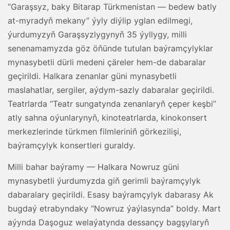
“Garaşsyz, baky Bitarap Türkmenistan — bedew batly
at-myradyň mekany” ýyly diýlip yglan edilmegi,
ýurdumyzyň Garaşsyzlygynyň 35 ýyllygy, milli
senenamamyzda göz öňünde tutulan baýramçylyklar
mynasybetli dürli medeni çäreler hem-de dabaralar
geçirildi. Halkara zenanlar güni mynasybetli
maslahatlar, sergiler, aýdym-sazly dabaralar geçirildi.
Teatrlarda “Teatr sungatynda zenanlaryň çeper keşbi”
atly sahna oýunlarynyň, kinoteatrlarda, kinokonsert
merkezlerinde türkmen filmleriniň görkezilişi,
baýramçylyk konsertleri guraldy.
Milli bahar baýramy — Halkara Nowruz güni
mynasybetli ýurdumyzda giň gerimli baýramçylyk
dabaralary geçirildi. Esasy baýramçylyk dabarasy Ak
bugdaý etrabyndaky “Nowruz ýaýlasynda” boldy. Mart
aýynda Daşoguz welaýatynda dessançy bagşylaryň