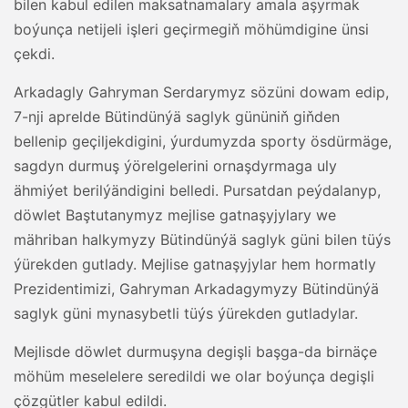
bilen kabul edilen maksatnamalary amala aşyrmak
boýunça netijeli işleri geçirmegiň möhümdigine ünsi
çekdi.
Arkadagly Gahryman Serdarymyz sözüni dowam edip,
7-nji aprelde Bütindünýä saglyk gününiň giňden
bellenip geçiljekdigini, ýurdumyzda sporty ösdürmäge,
sagdyn durmuş ýörelgelerini ornaşdyrmaga uly
ähmiýet berilýändigini belledi. Pursatdan peýdalanyp,
döwlet Baştutanymyz mejlise gatnaşyjylary we
mähriban halkymyzy Bütindünýä saglyk güni bilen tüýs
ýürekden gutlady. Mejlise gatnaşyjylar hem hormatly
Prezidentimizi, Gahryman Arkadagymyzy Bütindünýä
saglyk güni mynasybetli tüýs ýürekden gutladylar.
Mejlisde döwlet durmuşyna degişli başga-da birnäçe
möhüm meselelere seredildi we olar boýunça degişli
çözgütler kabul edildi.