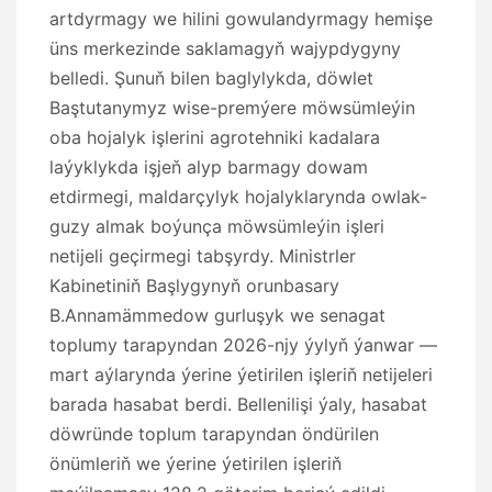
artdyrmagy we hilini gowulandyrmagy hemişe
üns merkezinde saklamagyň wajypdygyny
belledi. Şunuň bilen baglylykda, döwlet
Baştutanymyz wise-premýere möwsümleýin
oba hojalyk işlerini agrotehniki kadalara
laýyklykda işjeň alyp barmagy dowam
etdirmegi, maldarçylyk hojalyklarynda owlak-
guzy almak boýunça möwsümleýin işleri
netijeli geçirmegi tabşyrdy. Ministrler
Kabinetiniň Başlygynyň orunbasary
B.Annamämmedow gurluşyk we senagat
toplumy tarapyndan 2026-njy ýylyň ýanwar —
mart aýlarynda ýerine ýetirilen işleriň netijeleri
barada hasabat berdi. Bellenilişi ýaly, hasabat
döwründe toplum tarapyndan öndürilen
önümleriň we ýerine ýetirilen işleriň