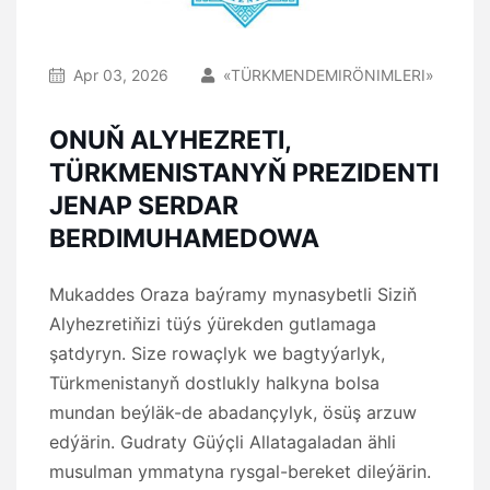
Apr 03, 2026
«TÜRKMENDEMIRÖNIMLERI»
ONUŇ ALYHEZRETI,
TÜRKMENISTANYŇ PREZIDENTI
JENAP SERDAR
BERDIMUHAMEDOWA
Mukaddes Oraza baýramy mynasybetli Siziň
Alyhezretiňizi tüýs ýürekden gutlamaga
şatdyryn. Size rowaçlyk we bagtyýarlyk,
Türkmenistanyň dostlukly halkyna bolsa
mundan beýläk-de abadançylyk, ösüş arzuw
edýärin. Gudraty Güýçli Allatagaladan ähli
musulman ymmatyna rysgal-bereket dileýärin.