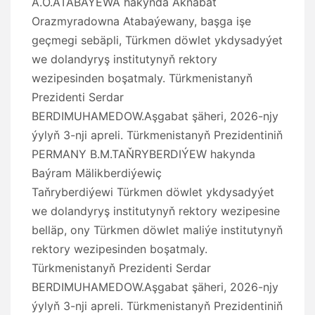
A.O.ATABAÝEWA hakynda Aknabat
Orazmyradowna Atabaýewany, başga işe
geçmegi sebäpli, Türkmen döwlet ykdysadyýet
we dolandyryş institutynyň rektory
wezipesinden boşatmaly. Türkmenistanyň
Prezidenti Serdar
BERDIMUHAMEDOW.Aşgabat şäheri, 2026-njy
ýylyň 3-nji apreli. Türkmenistanyň Prezidentiniň
PERMANY B.M.TAŇRYBERDIÝEW hakynda
Baýram Mälikberdiýewiç
Taňryberdiýewi Türkmen döwlet ykdysadyýet
we dolandyryş institutynyň rektory wezipesine
belläp, ony Türkmen döwlet maliýe institutynyň
rektory wezipesinden boşatmaly.
Türkmenistanyň Prezidenti Serdar
BERDIMUHAMEDOW.Aşgabat şäheri, 2026-njy
ýylyň 3-nji apreli. Türkmenistanyň Prezidentiniň