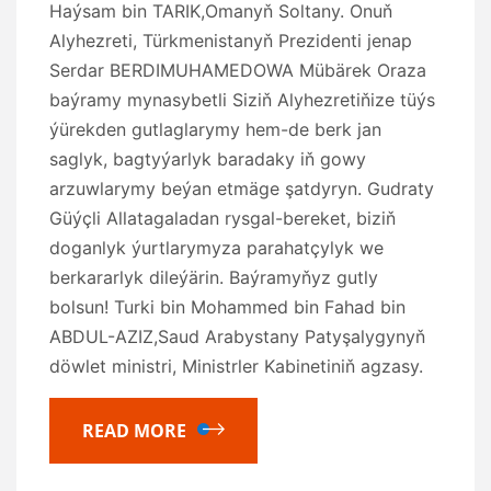
Haýsam bin TARIK,Omanyň Soltany. Onuň
Alyhezreti, Türkmenistanyň Prezidenti jenap
Serdar BERDIMUHAMEDOWA Mübärek Oraza
baýramy mynasybetli Siziň Alyhezretiňize tüýs
ýürekden gutlaglarymy hem-de berk jan
saglyk, bagtyýarlyk baradaky iň gowy
arzuwlarymy beýan etmäge şatdyryn. Gudraty
Güýçli Allatagaladan rysgal-bereket, biziň
doganlyk ýurtlarymyza parahatçylyk we
berkararlyk dileýärin. Baýramyňyz gutly
bolsun! Turki bin Mohammed bin Fahad bin
ABDUL-AZIZ,Saud Arabystany Patyşalygynyň
döwlet ministri, Ministrler Kabinetiniň agzasy.
READ MORE