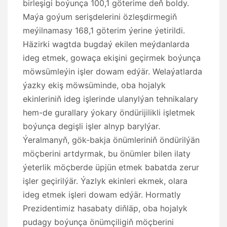
birleşigi boýunça 100,1 göterime deň boldy.
Maýa goýum serişdelerini özleşdirmegiň
meýilnamasy 168,1 göterim ýerine ýetirildi.
Häzirki wagtda bugdaý ekilen meýdanlarda
ideg etmek, gowaça ekişini geçirmek boýunça
möwsümleýin işler dowam edýär. Welaýatlarda
ýazky ekiş möwsüminde, oba hojalyk
ekinleriniň ideg işlerinde ulanylýan tehnikalary
hem-de gurallary ýokary öndürijilikli işletmek
boýunça degişli işler alnyp barylýar.
Ýeralmanyň, gök-bakja önümleriniň öndürilýän
möçberini artdyrmak, bu önümler bilen ilaty
ýeterlik möçberde üpjün etmek babatda zerur
işler geçirilýär. Ýazlyk ekinleri ekmek, olara
ideg etmek işleri dowam edýär. Hormatly
Prezidentimiz hasabaty diňläp, oba hojalyk
pudagy boýunça önümçiligiň möçberini