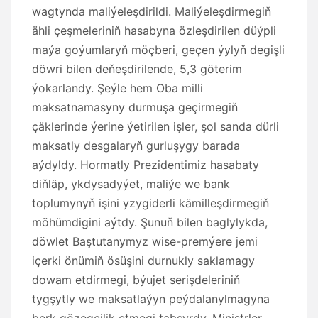
wagtynda maliýeleşdirildi. Maliýeleşdirmegiň
ähli çeşmeleriniň hasabyna özleşdirilen düýpli
maýa goýumlaryň möçberi, geçen ýylyň degişli
döwri bilen deňeşdirilende, 5,3 göterim
ýokarlandy. Şeýle hem Oba milli
maksatnamasyny durmuşa geçirmegiň
çäklerinde ýerine ýetirilen işler, şol sanda dürli
maksatly desgalaryň gurluşygy barada
aýdyldy. Hormatly Prezidentimiz hasabaty
diňläp, ykdysadyýet, maliýe we bank
toplumynyň işini yzygiderli kämilleşdirmegiň
möhümdigini aýtdy. Şunuň bilen baglylykda,
döwlet Baştutanymyz wise-premýere jemi
içerki önümiň ösüşini durnukly saklamagy
dowam etdirmegi, býujet serişdeleriniň
tygşytly we maksatlaýyn peýdalanylmagyna
berk gözegçilik etmegi tabşyrdy. Ministrler