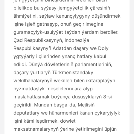
bilelikde bu syýasy-jemgyýetçilik çäresiniň
ähmiýetini, saýlaw kanunçylygyny düşündirmek
işine işjeň gatnaşyp, onuň geçirilmegine
guramaçylyk-usulyýet taýdan ýardam berdiler.
Çad Respublikasynyň, Indoneziýa
Respublikasynyň Adatdan daşary we Doly
ygtyýarly ilçilerinden ynanç hatlary kabul
edildi. Dünýä döwletleriniň parlamentleriniň,
daşary ýurtlaryň Türkmenistandaky
wekilhanalarynyň wekilleri bilen ikitaraplaýyn
hyzmatdaşlyk meselelerini ara alyp
maslahatlaşmak boýunça duşuşyklaryň 8-si
geçirildi. Mundan başga-da, Mejlisiň
deputatlary we hünärmenleri kanun çykaryjylyk
işini kämilleşdirmek, döwlet
maksatnamalarynyň ýerine ýetirilmegini üpjün