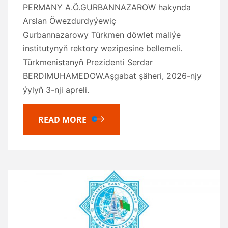
PERMANY A.Ö.GURBANNAZAROW hakynda
Arslan Öwezdurdyýewiç
Gurbannazarowy Türkmen döwlet maliýe
institutynyň rektory wezipesine bellemeli.
Türkmenistanyň Prezidenti Serdar
BERDIMUHAMEDOW.Aşgabat şäheri, 2026-njy
ýylyň 3-nji apreli.
READ MORE