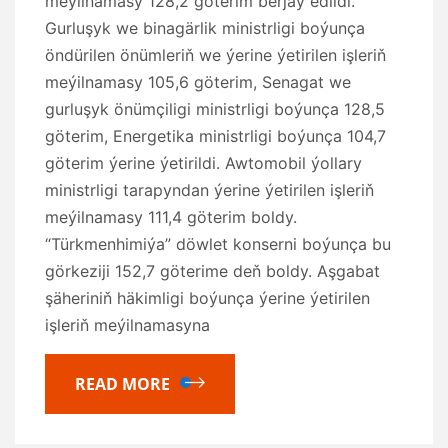
meýilnamasy 128,2 göterim berjaý edildi.
Gurluşyk we binagärlik ministrligi boýunça
öndürilen önümleriň we ýerine ýetirilen işleriň
meýilnamasy 105,6 göterim, Senagat we
gurluşyk önümçiligi ministrligi boýunça 128,5
göterim, Energetika ministrligi boýunça 104,7
göterim ýerine ýetirildi. Awtomobil ýollary
ministrligi tarapyndan ýerine ýetirilen işleriň
meýilnamasy 111,4 göterim boldy.
“Türkmenhimiýa” döwlet konserni boýunça bu
görkeziji 152,7 göterime deň boldy. Aşgabat
şäheriniň häkimligi boýunça ýerine ýetirilen
işleriň meýilnamasyna
READ MORE