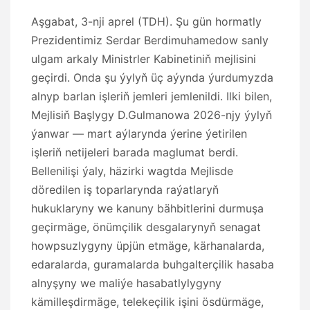
Aşgabat, 3-nji aprel (TDH). Şu gün hormatly
Prezidentimiz Serdar Berdimuhamedow sanly
ulgam arkaly Ministrler Kabinetiniň mejlisini
geçirdi. Onda şu ýylyň üç aýynda ýurdumyzda
alnyp barlan işleriň jemleri jemlenildi. Ilki bilen,
Mejlisiň Başlygy D.Gulmanowa 2026-njy ýylyň
ýanwar — mart aýlarynda ýerine ýetirilen
işleriň netijeleri barada maglumat berdi.
Bellenilişi ýaly, häzirki wagtda Mejlisde
döredilen iş toparlarynda raýatlaryň
hukuklaryny we kanuny bähbitlerini durmuşa
geçirmäge, önümçilik desgalarynyň senagat
howpsuzlygyny üpjün etmäge, kärhanalarda,
edaralarda, guramalarda buhgalterçilik hasaba
alnyşyny we maliýe hasabatlylygyny
kämilleşdirmäge, telekeçilik işini ösdürmäge,