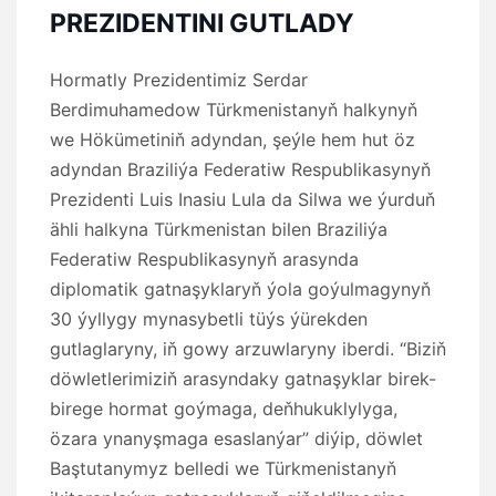
PREZIDENTINI GUTLADY
Hormatly Prezidentimiz Serdar
Berdimuhamedow Türkmenistanyň halkynyň
we Hökümetiniň adyndan, şeýle hem hut öz
adyndan Braziliýa Federatiw Respublikasynyň
Prezidenti Luis Inasiu Lula da Silwa we ýurduň
ähli halkyna Türkmenistan bilen Braziliýa
Federatiw Respublikasynyň arasynda
diplomatik gatnaşyklaryň ýola goýulmagynyň
30 ýyllygy mynasybetli tüýs ýürekden
gutlaglaryny, iň gowy arzuwlaryny iberdi. “Biziň
döwletlerimiziň arasyndaky gatnaşyklar birek-
birege hormat goýmaga, deňhukuklylyga,
özara ynanyşmaga esaslanýar” diýip, döwlet
Baştutanymyz belledi we Türkmenistanyň