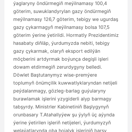
ýaglaryny öndürmegiň meýilnamasy 100,4
göterim, suwuklandyrylan gazy öndürmegiň
meýilnamasy 126,7 göterim, tebigy we ugurdaş
gazy çykarmagyň meýilnamasy bolsa 107,5
göterim ýerine ýetirildi. Hormatly Prezidentimiz
hasabaty diňläp, ýurdumyzda nebiti, tebigy
gazy çykarmak, olaryň eksport edilýän
möçberini artdyrmak boýunça degişli işleri
dowam etdirmegiň zerurdygyny belledi.
Döwlet Baştutanymyz wise-premýere
toplumyň önümçilik kuwwatlyklaryndan netijeli
peýdalanmagy, gözleg-barlag guýularyny
burawlamak işlerini yzygiderli alyp barmagy
tabşyrdy. Ministrler Kabinetiniň Başlygynyň
orunbasary T.Atahallyýew şu ýylyň üç aýynda
ýerine ýetirilen işleriň netijeleri, ýurdumyzyň
welaýatlarynda oba hojalyk işleriniň barşy