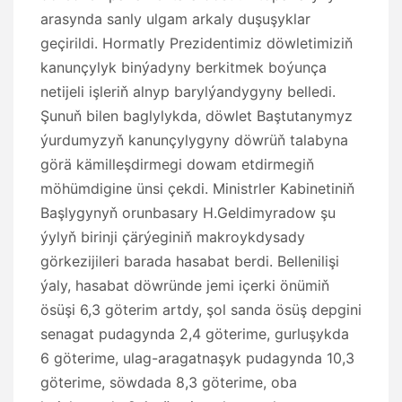
arasynda sanly ulgam arkaly duşuşyklar
geçirildi. Hormatly Prezidentimiz döwletimiziň
kanunçylyk binýadyny berkitmek boýunça
netijeli işleriň alnyp barylýandygyny belledi.
Şunuň bilen baglylykda, döwlet Baştutanymyz
ýurdumyzyň kanunçylygyny döwrüň talabyna
görä kämilleşdirmegi dowam etdirmegiň
möhümdigine ünsi çekdi. Ministrler Kabinetiniň
Başlygynyň orunbasary H.Geldimyradow şu
ýylyň birinji çärýeginiň makroykdysady
görkezijileri barada hasabat berdi. Bellenilişi
ýaly, hasabat döwründe jemi içerki önümiň
ösüşi 6,3 göterim artdy, şol sanda ösüş depgini
senagat pudagynda 2,4 göterime, gurluşykda
6 göterime, ulag-aragatnaşyk pudagynda 10,3
göterime, söwdada 8,3 göterime, oba