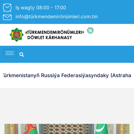
Iş wagty 08:00 - 17:00
info@türkmendemirönümleri.com.tm
ürkmenistanyň Russiýa Federasiýasyndaky (Astrahan Ş.