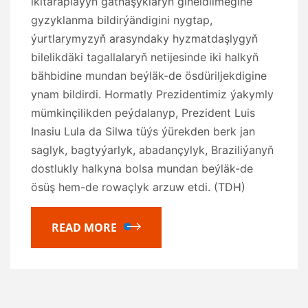
ikitaraplaýyn gatnaşyklaryň giňeldilmegine
gyzyklanma bildirýändigini nygtap,
ýurtlarymyzyň arasyndaky hyzmatdaşlygyň
bilelikdäki tagallalaryň netijesinde iki halkyň
bähbidine mundan beýläk-de ösdüriljekdigine
ynam bildirdi. Hormatly Prezidentimiz ýakymly
mümkinçilikden peýdalanyp, Prezident Luis
Inasiu Lula da Silwa tüýs ýürekden berk jan
saglyk, bagtyýarlyk, abadançylyk, Braziliýanyň
dostlukly halkyna bolsa mundan beýläk-de
ösüş hem-de rowaçlyk arzuw etdi. (TDH)
READ MORE