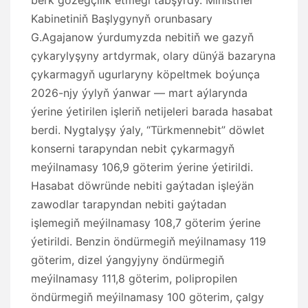
Kabinetiniň Başlygynyň orunbasary
G.Agajanow ýurdumyzda nebitiň we gazyň
çykarylyşyny artdyrmak, olary dünýä bazaryna
çykarmagyň ugurlaryny köpeltmek boýunça
2026-njy ýylyň ýanwar — mart aýlarynda
ýerine ýetirilen işleriň netijeleri barada hasabat
berdi. Nygtalyşy ýaly, “Türkmennebit” döwlet
konserni tarapyndan nebit çykarmagyň
meýilnamasy 106,9 göterim ýerine ýetirildi.
Hasabat döwründe nebiti gaýtadan işleýän
zawodlar tarapyndan nebiti gaýtadan
işlemegiň meýilnamasy 108,7 göterim ýerine
ýetirildi. Benzin öndürmegiň meýilnamasy 119
göterim, dizel ýangyjyny öndürmegiň
meýilnamasy 111,8 göterim, polipropilen
öndürmegiň meýilnamasy 100 göterim, çalgy