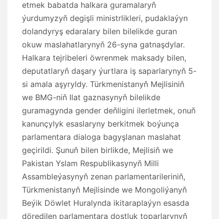
etmek babatda halkara guramalaryň
ýurdumyzyň degişli ministrlikleri, pudaklaýyn
dolandyryş edaralary bilen bilelikde guran
okuw maslahatlarynyň 26-syna gatnaşdylar.
Halkara tejribeleri öwrenmek maksady bilen,
deputatlaryň daşary ýurtlara iş saparlarynyň 5-
si amala aşyryldy. Türkmenistanyň Mejlisiniň
we BMG-niň Ilat gaznasynyň bilelikde
guramagynda gender deňligini ilerletmek, onuň
kanunçylyk esaslaryny berkitmek boýunça
parlamentara dialoga bagyşlanan maslahat
geçirildi. Şunuň bilen birlikde, Mejlisiň we
Pakistan Yslam Respublikasynyň Milli
Assambleýasynyň zenan parlamentarileriniň,
Türkmenistanyň Mejlisinde we Mongoliýanyň
Beýik Döwlet Huralynda ikitaraplaýyn esasda
döredilen parlamentara dostluk toparlarynyň