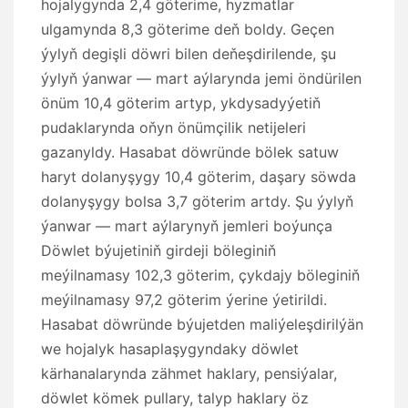
hojalygynda 2,4 göterime, hyzmatlar
ulgamynda 8,3 göterime deň boldy. Geçen
ýylyň degişli döwri bilen deňeşdirilende, şu
ýylyň ýanwar — mart aýlarynda jemi öndürilen
önüm 10,4 göterim artyp, ykdysadyýetiň
pudaklarynda oňyn önümçilik netijeleri
gazanyldy. Hasabat döwründe bölek satuw
haryt dolanyşygy 10,4 göterim, daşary söwda
dolanyşygy bolsa 3,7 göterim artdy. Şu ýylyň
ýanwar — mart aýlarynyň jemleri boýunça
Döwlet býujetiniň girdeji böleginiň
meýilnamasy 102,3 göterim, çykdajy böleginiň
meýilnamasy 97,2 göterim ýerine ýetirildi.
Hasabat döwründe býujetden maliýeleşdirilýän
we hojalyk hasaplaşygyndaky döwlet
kärhanalarynda zähmet haklary, pensiýalar,
döwlet kömek pullary, talyp haklary öz