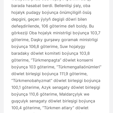
barada hasabat berdi. Bellenilişi ýaly, oba
hojalyk pudagy boýunça önümçiligiň ösüş
depgini, geçen ýylyň degişli döwri bilen
deňeşdirilende, 106 göterime deň boldy. Bu
görkeziji Oba hojalyk ministrligi boýunça 103,7
göterime, Daşky gurşawy goramak ministrligi
boýunça 106,8 göterime, Suw hojalygy
baradaky döwlet komiteti boýunça 103,8
göterime, “Türkmenpagta” döwlet konserni
boýunça 103 göterime, “Türkmengallaönümleri”
döwlet birleşigi boýunça 111,9 göterime,
“Türkmenobahyzmat” döwlet birleşigi boýunça
100,1 göterime, Azyk senagaty döwlet birleşigi
boýunça 110,6 göterime, Maldarçylyk we
guşçulyk senagaty döwlet birleşigi boýunça
100,4 göterime, “Türkmen atlary” döwlet