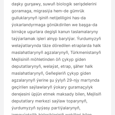
daşky gurşawy, suwuň biologik serişdelerini
goramaga, migrasiýa hem-de gümrük
gulluklarynyň işiniň netijeliligini has-da
ýokarlandyrmaga gönükdirilen we başga-da
birnäçe ugurlara degişli kanun taslamalaryny
taýýarlamak işleri alnyp barylýar. Ýurdumyzyň
welaýatlarynda täze döredilen etraplarda halk
maslahatlarynyň agzalarynyň, Türkmenistanyň
Mejlisiniň möhletinden öň çykyp giden
deputatlarynyň, welaýat, etrap, şäher halk
maslahatlarynyň, Geňeşleriň çykyp giden
agzalarynyň ýerine şu ýylyň 29-njy martynda
geçirilen saýlawlaryň ýokary guramaçylyk
derejesini üpjün etmek maksady bilen, Mejlisiň
deputatlary merkezi saýlaw toparynyň,
ýurdumyzyň syýasy partiýalarynyň,
jemgyýetçilik birleşikleriniň wekilleri bilen