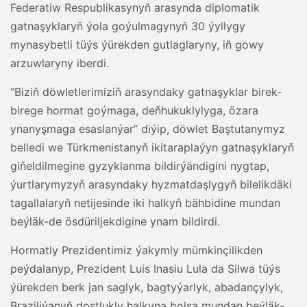
Federatiw Respublikasynyň arasynda diplomatik
gatnaşyklaryň ýola goýulmagynyň 30 ýyllygy
mynasybetli tüýs ýürekden gutlaglaryny, iň gowy
arzuwlaryny iberdi.
“Biziň döwletlerimiziň arasyndaky gatnaşyklar birek-
birege hormat goýmaga, deňhukuklylyga, özara
ynanyşmaga esaslanýar” diýip, döwlet Baştutanymyz
belledi we Türkmenistanyň ikitaraplaýyn gatnaşyklaryň
giňeldilmegine gyzyklanma bildirýändigini nygtap,
ýurtlarymyzyň arasyndaky hyzmatdaşlygyň bilelikdäki
tagallalaryň netijesinde iki halkyň bähbidine mundan
beýläk-de ösdüriljekdigine ynam bildirdi.
Hormatly Prezidentimiz ýakymly mümkinçilikden
peýdalanyp, Prezident Luis Inasiu Lula da Silwa tüýs
ýürekden berk jan saglyk, bagtyýarlyk, abadançylyk,
Braziliýanyň dostlukly halkyna bolsa mundan beýläk-