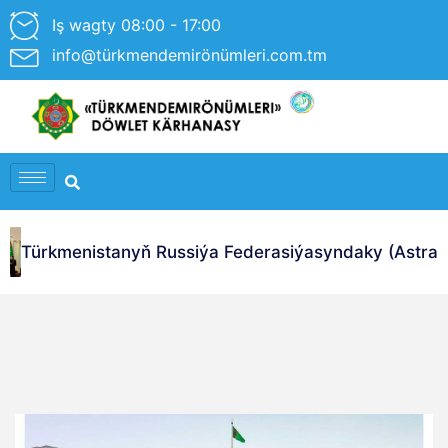
Iş wagty 08:00 - 17:00
info@türkmendemirönümleri.com.tm
Türkmenistanyň Russiýa Federasiýasyndaky (Astrahan