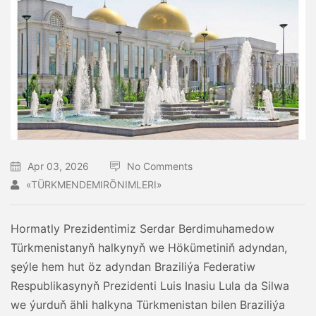
Apr 03, 2026
No Comments
«TÜRKMENDEMIRÖNIMLERI»
Hormatly Prezidentimiz Serdar Berdimuhamedow
Türkmenistanyň halkynyň we Hökümetiniň adyndan,
şeýle hem hut öz adyndan Braziliýa Federatiw
Respublikasynyň Prezidenti Luis Inasiu Lula da Silwa
we ýurduň ähli halkyna Türkmenistan bilen Braziliýa