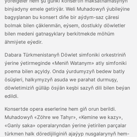
ýörelgeler hem şu günki konsertiň maksatnamasynyň
binýadyny emele getirýär. Weli Muhadowyň ýubileýine
bagyşlanan bu konsert diňe bir aýdym-saz çäresi
bolmak bilen çäklenmän, eýsem, dostlukly döwletler
bilen medeni gatnaşyklary berkitmekde möhüm
ähmiýete eýedir.
Dabara Türkmenistanyň Döwlet simfoniki orkestriniň
ýerine ýetirmeginde «Meniň Watanym» atly simfoniki
poema bilen açyldy. Onda ýurdumyzyň bedew batly
ösüşleri, halkymyzyň asuda we parahat durmuşy,
döwletimiziň gülläp ösýän keşbi sazyň dili bilen beýan
edildi.
Konsertde opera eserlerine hem giň orun berildi.
Muhadowyň «Zöhre we Tahyr», «Kemine we kazy»,
«Ganly saka» operalaryndan ýerine ýetirilen parçalar
türkmen halk döredijiliginiň ajaýyp nusgalarynyň hem-