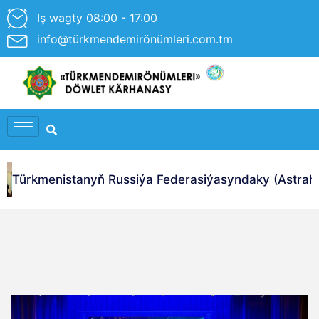
Iş wagty 08:00 - 17:00
info@türkmendemirönümleri.com.tm
Türkmenistanyň Russiýa Federasiýasyndaky (Astrahan