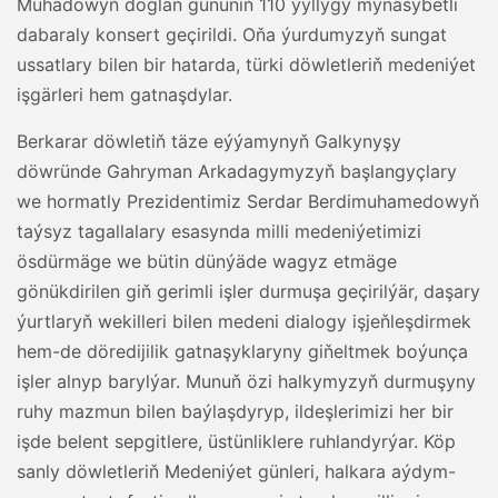
Muhadowyň doglan gününiň 110 ýyllygy mynasybetli
dabaraly konsert geçirildi. Oňa ýurdumyzyň sungat
ussatlary bilen bir hatarda, türki döwletleriň medeniýet
işgärleri hem gatnaşdylar.
Berkarar döwletiň täze eýýamynyň Galkynyşy
döwründe Gahryman Arkadagymyzyň başlangyçlary
we hormatly Prezidentimiz Serdar Berdimuhamedowyň
taýsyz tagallalary esasynda milli medeniýetimizi
ösdürmäge we bütin dünýäde wagyz etmäge
gönükdirilen giň gerimli işler durmuşa geçirilýär, daşary
ýurtlaryň wekilleri bilen medeni dialogy işjeňleşdirmek
hem-de döredijilik gatnaşyklaryny giňeltmek boýunça
işler alnyp barylýar. Munuň özi halkymyzyň durmuşyny
ruhy mazmun bilen baýlaşdyryp, ildeşlerimizi her bir
işde belent sepgitlere, üstünliklere ruhlandyrýar. Köp
sanly döwletleriň Medeniýet günleri, halkara aýdym-