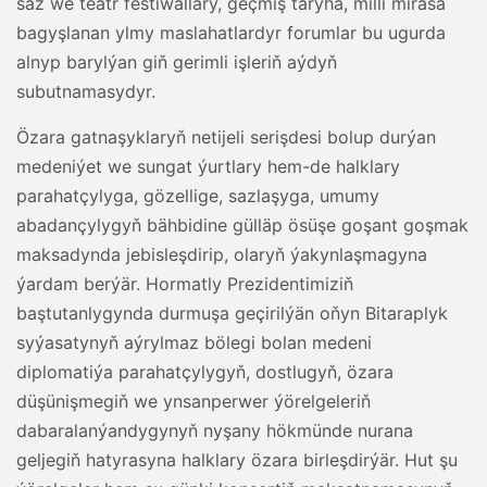
saz we teatr festiwallary, geçmiş taryha, milli mirasa
bagyşlanan ylmy maslahatlardyr forumlar bu ugurda
alnyp barylýan giň gerimli işleriň aýdyň
subutnamasydyr.
Özara gatnaşyklaryň netijeli serişdesi bolup durýan
medeniýet we sungat ýurtlary hem-de halklary
parahatçylyga, gözellige, sazlaşyga, umumy
abadançylygyň bähbidine gülläp ösüşe goşant goşmak
maksadynda jebisleşdirip, olaryň ýakynlaşmagyna
ýardam berýär. Hormatly Prezidentimiziň
baştutanlygynda durmuşa geçirilýän oňyn Bitaraplyk
syýasatynyň aýrylmaz bölegi bolan medeni
diplomatiýa parahatçylygyň, dostlugyň, özara
düşünişmegiň we ynsanperwer ýörelgeleriň
dabaralanýandygynyň nyşany hökmünde nurana
geljegiň hatyrasyna halklary özara birleşdirýär. Hut şu