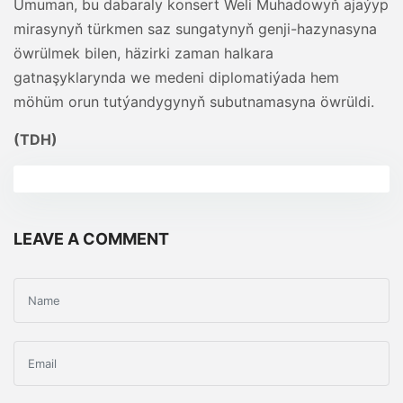
Umuman, bu dabaraly konsert Weli Muhadowyň ajaýyp
mirasynyň türkmen saz sungatynyň genji-hazynasyna
öwrülmek bilen, häzirki zaman halkara
gatnaşyklarynda we medeni diplomatiýada hem
möhüm orun tutýandygynyň subutnamasyna öwrüldi.
(TDH)
LEAVE A COMMENT