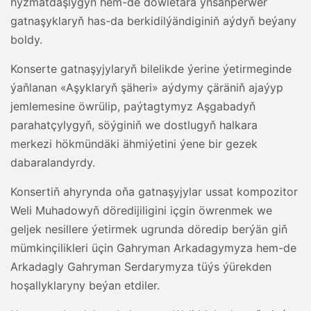
hyzmatdaşlygyň hem-de döwletara ynsanperwer
gatnaşyklaryň has-da berkidilýändiginiň aýdyň beýany
boldy.
Konserte gatnaşyjylaryň bilelikde ýerine ýetirmeginde
ýaňlanan «Aşyklaryň şäheri» aýdymy çäräniň ajaýyp
jemlemesine öwrülip, paýtagtymyz Aşgabadyň
parahatçylygyň, söýginiň we dostlugyň halkara
merkezi hökmündäki ähmiýetini ýene bir gezek
dabaralandyrdy.
Konsertiň ahyrynda oňa gatnaşyjylar ussat kompozitor
Weli Muhadowyň döredijiligini içgin öwrenmek we
geljek nesillere ýetirmek ugrunda döredip berýän giň
mümkinçilikleri üçin Gahryman Arkadagymyza hem-de
Arkadagly Gahryman Serdarymyza tüýs ýürekden
hoşallyklaryny beýan etdiler.