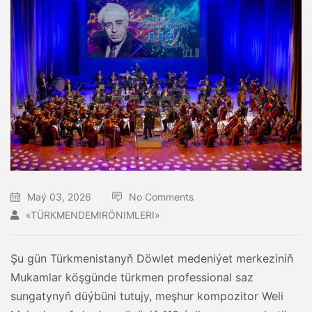
Maý 03, 2026
No Comments
«TÜRKMENDEMIRÖNIMLERI»
Şu gün Türkmenistanyň Döwlet medeniýet merkeziniň
Mukamlar köşgünde türkmen professional saz
sungatynyň düýbüni tutujy, meşhur kompozitor Weli