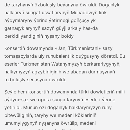
de taryhynyň özboluşly beýanyna öwrüldi. Doganlyk
halklaryň sungat ussatlarynyň Muhadowyň lirik
aýdymlaryny ýerine ýetirmegi goňşuçylyk
gatnaşyklarynyň sazyň güýji arkaly has-da
berkidilýändiginiň nyşany boldy.
Konsertiň dowamynda «Jan, Türkmenistan!» sazy
tomaşaçylarda uly ruhubelentlik duýgusyny döretdi. Bu
eserler Türkmenistan Watanymyzyň berkararlygynyň,
halkymyzyň agzybirliginiň we abadan durmuşynyň
özboluşly senasyna öwrüldi.
Şeýle hem konsertiň dowamynda türki döwletleriň milli
aýdym-saz we opera sungatlarynyň eserleri ýerine
ýetirildi. Munuň özi doganlyk halklarymyzyň ruhy
bitewüliginiň, taryhy we medeni kökleriniň
umumylygynyň nyşanyna öwrülip, medeni