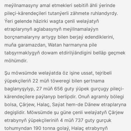
meýilnamasyny amal etmekleri sebitiň ähli ýerinde
pileçi-kärendeçileri tutanýerli zähmete ruhlandyrdy.
Ýeri gelende häzirki wagta çenli welaýatyň
etraplarynyň aglabasynyň meýilnamalaýyn
borçnamalaryny artygy bilen berjaý edendiklerini,
muňa garamazdan, Watan harmanyna pile
tabşyrmaklygyň dowam etdirilýändigini belläp geçmek
möhümdir.
Şu möwsümde welaýatda öz işine ussat, tejribeli
ýüpekçileriň 22 müň töweregi bilen şertnama
baglanyşylyp, 27 müň 656 guty ýüpek gurçugy pileçi-
kärendeçilere paýlanyp berlipdir. Onuň agramly bölegi
bolsa, Çärjew, Halaç, Saýat hem-de Dänew etraplaryna
degişlidir. Möwsümde şu güne çenli welaýatyň Çärjew
etrabynyň ýüpekçileriniň 4 müň 737 guty gurçuk
tohumyndan 190 tonna golaý, Halaç etrabynyň