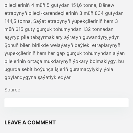
pileçileriniň 4 müň 5 gutydan 151,6 tonna, Dänew
etrabynyň pileçi-kärendeçileriniň 3 müň 834 gutydan
144,5 tonna, Saýat etrabynyň ýüpekçileriniň hem 3
müň 615 guty gurçuk tohumyndan 132 tonnadan
aşyryp pile tabşyrmaklary aýratyn guwandyryjydyr.
Şonuň bilen birlikde welaýatyň beýleki etraplarynyň
ýüpekçileriniň hem her gap gurçuk tohumyndan alýan
pileleriniň ortaça mukdarynyň ýokary bolmaklygy, bu
ugurda sebit boýunça işleriň guramaçylykly ýola
goýlandygyna şaýatlyk edýär.
Source
LEAVE A COMMENT