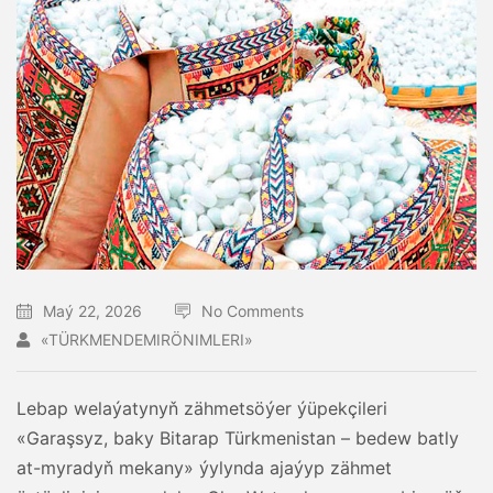
Maý 22, 2026
No Comments
«TÜRKMENDEMIRÖNIMLERI»
Lebap welaýatynyň zähmetsöýer ýüpekçileri
«Garaşsyz, baky Bitarap Türkmenistan – bedew batly
at-myradyň mekany» ýylynda ajaýyp zähmet