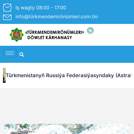
Iş wagty 08:00 - 17:00
info@türkmendemirönümleri.com.tm
Türkmenistanyň Russiýa Federasiýasyndaky (Astrahan