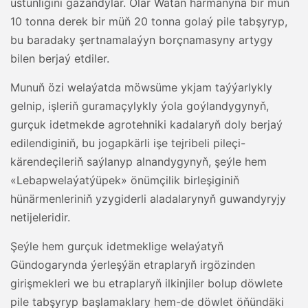
üstünligini gazandylar. Olar Watan harmanyna bir müň
10 tonna derek bir müň 20 tonna golaý pile tabşyryp,
bu baradaky şertnamalaýyn borçnamasyny artygy
bilen berjaý etdiler.
Munuň özi welaýatda möwsüme ykjam taýýarlykly
gelnip, işleriň guramaçylykly ýola goýlandygynyň,
gurçuk idetmekde agrotehniki kadalaryň doly berjaý
edilendiginiň, bu jogapkärli işe tejribeli pileçi-
kärendeçileriň saýlanyp alnandygynyň, şeýle hem
«Lebapwelaýatýüpek» önümçilik birleşiginiň
hünärmenleriniň yzygiderli aladalarynyň guwandyryjy
netijeleridir.
Şeýle hem gurçuk idetmeklige welaýatyň
Gündogarynda ýerleşýän etraplaryň irgözinden
girişmekleri we bu etraplaryň ilkinjiler bolup döwlete
pile tabşyryp başlamaklary hem-de döwlet öňündäki