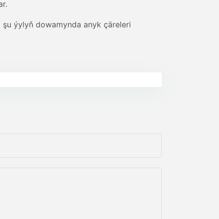
r.
a şu ýylyň dowamynda anyk çäreleri