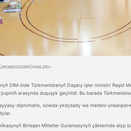
ÜRKMENDEMIRÖNIMLERI»
nyň DIM-inde Türkmenistanyň Daşary işler ministri Raşid M
Utýupiniň arasynda duşuşyk geçirildi. Bu barada Türkmenis
 syýasy-diplomatik, söwda-ykdysady we medeni-ynsanper
ylar.
likasynyň Birleşen Milletler Guramasynyň çäklerinde alyp 