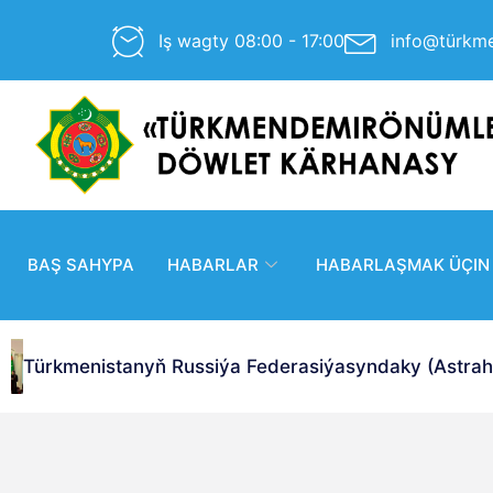
Iş wagty 08:00 - 17:00
info@türkm
BAŞ SAHYPA
HABARLAR
HABARLAŞMAK ÜÇIN
Türkmenistanyň Russiýa Federasiýasyndaky (Astrahan