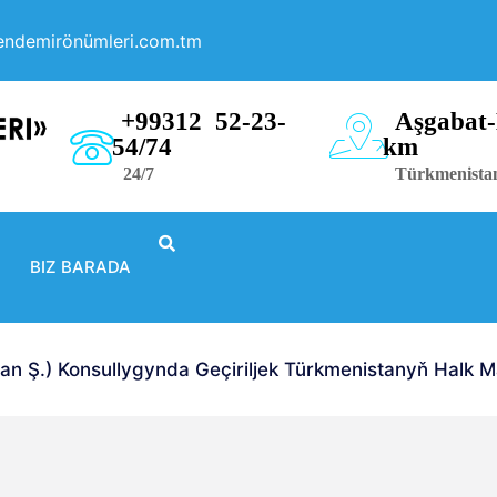
endemirönümleri.com.tm
+99312 52-23-
Aşgabat-
54/74
km
24/7
Türkmenista
BIZ BARADA
 Ş.) Konsullygynda Geçiriljek Türkmenistanyň Halk Mas