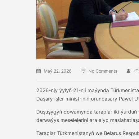
Maý 22, 2026
No Comments
«T
2026-njy ýylyň 21-nji maýynda Türkmenista
Daşary işler ministriniň orunbasary Pawel 
Duşuşygyň dowamynda taraplar iki ýurduň
derwaýys meselelerini ara alyp maslahatlaşd
Taraplar Türkmenistanyň we Belarus Respub