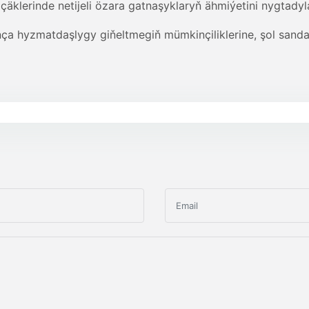
klerinde netijeli özara gatnaşyklaryň ähmiýetini nygtadyla
a hyzmatdaşlygy giňeltmegiň mümkinçiliklerine, şol sand