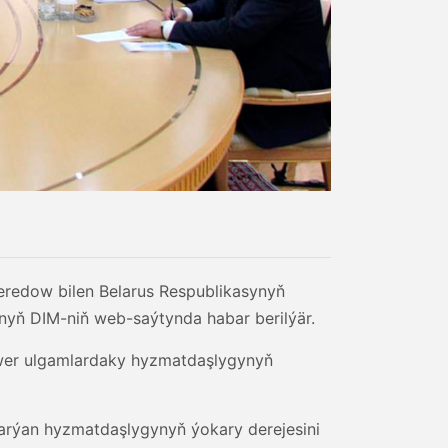
eredow bilen Belarus Respublikasynyň
tanyň DIM-niň web-saýtynda habar berilýär.
wer ulgamlardaky hyzmatdaşlygynyň
barýan hyzmatdaşlygynyň ýokary derejesini