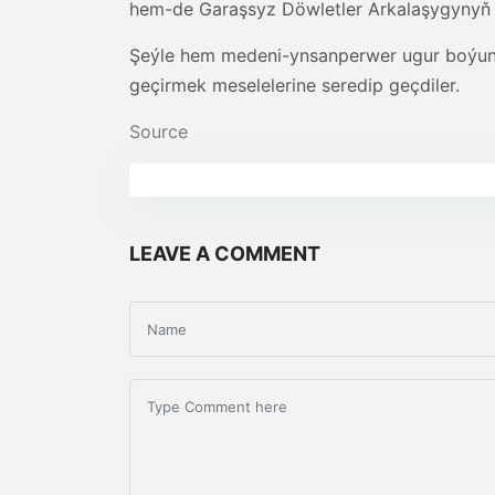
hem-de Garaşsyz Döwletler Arkalaşygynyň çä
Şeýle hem medeni-ynsanperwer ugur boýunç
geçirmek meselelerine seredip geçdiler.
Source
LEAVE A COMMENT