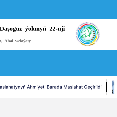
Daşoguz ýolunyň 22-nji
n, Ahal welaýaty
lahatynyň Ähmiýeti Barada Maslahat Geçirildi