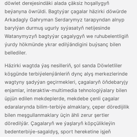
döwlet derejesindäki alada çäksiz hoşallygyň
beýanyna öwrüldi. Bagtyýar çagalar häzirki döwürde
Arkadagly Gahryman Serdarymyz tarapyndan alnyp
barylýan durmuş ugurly syýasatyň netijesinde
Watanymyzyň bagtyýar çagalygyň we ruhubelentligiň
ýurdy hökmünde ykrar edilýändigini buýsanç bilen
bellediler.
Häzirki wagtda ýaş nesilleriň, şol sanda Döwletliler
köşgünde terbiýelenýänleriň dynç alyş merkezlerinde
wagtyny şadyýan geçirmekleri, çagalaryň öňdebaryjy
enjamlar, interaktiw-multimedia tehnologiýalary bilen
üpjün edilen mekdeplerde, mekdebe çenli çagalar
edaralarynda bilim-terbiýe almaklary, çeper döredijilik
bilen meşgullanmaklary üçin ähli zerur şertler
döredilýär. Çagalaryň we ýaşlaryň köpçülikleýin
bedenterbiýe-sagaldyş, sport hereketine işjeň