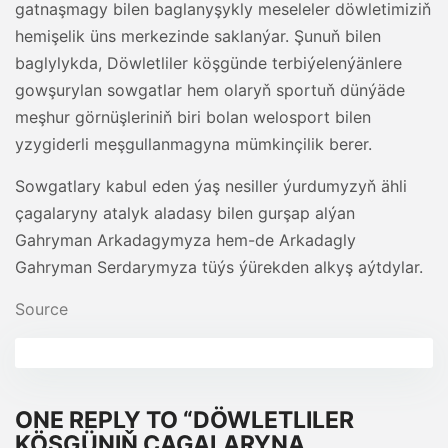
gatnaşmagy bilen baglanyşykly meseleler döwletimiziň
hemişelik üns merkezinde saklanýar. Şunuň bilen
baglylykda, Döwletliler köşgünde terbiýelenýänlere
gowşurylan sowgatlar hem olaryň sportuň dünýäde
meşhur görnüşleriniň biri bolan welosport bilen
yzygiderli meşgullanmagyna mümkinçilik berer.
Sowgatlary kabul eden ýaş nesiller ýurdumyzyň ähli
çagalaryny atalyk aladasy bilen gurşap alýan
Gahryman Arkadagymyza hem-de Arkadagly
Gahryman Serdarymyza tüýs ýürekden alkyş aýtdylar.
Source
ONE REPLY TO “DÖWLETLILER
KÖŞGÜNIŇ ÇAGALARYNA