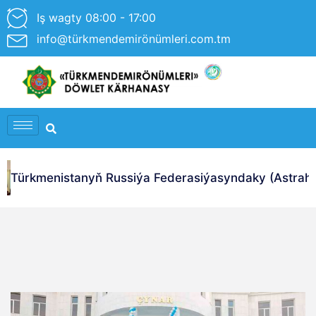
Iş wagty 08:00 - 17:00
info@türkmendemirönümleri.com.tm
Türkmenistanyň Russiýa Federasiýasyndaky (Astrahan