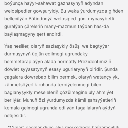
boýunça haýyr-sahawat gaznasynyň adyndan
welosipedler gowşuryldy. Bu waka ýurdumyzda giňden
bellenilýän Bütindünýä welosiped güni mynasybetli
guralýan çäreleriň many-mazmun taýdan has-da
baýlaşmagyny şertlendirdi.
Ýaş nesiller, olaryň sazlaşykly ösüşi we bagtyýar
durmuşynyň üpjün edilmegi ugrundaky
hemmetaraplaýyn alada hormatly Prezidentimiziň
döwlet syýasatynyň esasy ugurlarynyň biridir. Şunda
çagalara döwrebap bilim bermek, olaryň watançylyk,
zähmetsöýerlik ruhunda terbiýelenmegi bilen
baglanyşykly meseleleriň çözülmegine uly ähmiýet
berilýär. Munuň özi ýurdumyzda kämil şahsyýetleriň
kemala gelmegi ugrunda edilýän tagallalaryň aýdyň
netijesidir.
…“Çynar” çagalar dynç alyş merkezinde baýramçylyk