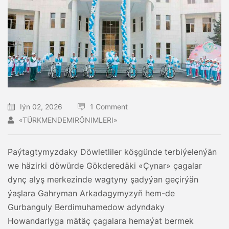
Iýn 02, 2026
1 Comment
«TÜRKMENDEMIRÖNIMLERI»
Paýtagtymyzdaky Döwletliler köşgünde terbiýelenýän
we häzirki döwürde Gökderedäki «Çynar» çagalar
dynç alyş merkezinde wagtyny şadyýan geçirýän
ýaşlara Gahryman Arkadagymyzyň hem-de
Gurbanguly Berdimuhamedow adyndaky
Howandarlyga mätäç çagalara hemaýat bermek