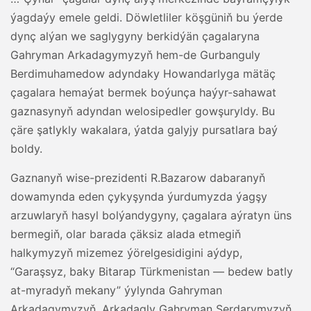
ýagdaýy emele geldi. Döwletliler köşgüniň bu ýerde
dynç alýan we saglygyny berkidýän çagalaryna
Gahryman Arkadagymyzyň hem-de Gurbanguly
Berdimuhamedow adyndaky Howandarlyga mätäç
çagalara hemaýat bermek boýunça haýyr-sahawat
gaznasynyň adyndan welosipedler gowşuryldy. Bu
çäre şatlykly wakalara, ýatda galyjy pursatlara baý
boldy.
Gaznanyň wise-prezidenti R.Bazarow dabaranyň
dowamynda eden çykyşynda ýurdumyzda ýagşy
arzuwlaryň hasyl bolýandygyny, çagalara aýratyn üns
bermegiň, olar barada çäksiz alada etmegiň
halkymyzyň mizemez ýörelgesidigini aýdyp,
“Garaşsyz, baky Bitarap Türkmenistan — bedew batly
at-myradyň mekany” ýylynda Gahryman
Arkadagymyzyň, Arkadagly Gahryman Serdarymyzyň