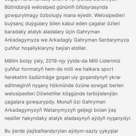
Bütindünýä welosiped gününiň öňüsyrasynda
gowşurylmagy özboluşly mana eýedir. Welosipedleri
buýsanç duýgulary bilen kabul eden çagalar özleri
baradaky atalyk aladalary üçin Gahryman
Arkadagymyza we Arkadagly Gahryman Serdarymyza
çuňňur hoşallyklaryny beýan etdiler.
Mälim bolşy ýaly, 2019-njy ýylda-da Milli Liderimiz
çuňňur hormatyň hem-de milli we halkara sport
hereketini ösdürmäge goşan uly goşandynyň ykrar
edilmeginiň nyşany hökmünde özüne sowgat berlen
welosipedleri Döwletliler köşgünde terbiýelenýän
çagalara gowşurypdy. Munuň özi Gahryman
Arkadagymyzyň Watanymyzyň geljegi bolan ýaş
nesiller hakyndaky atalyk aladasynyň aýdyň nyşanydyr.
Bu ýerde ýaýbaňlandyrylan aýdym-sazly çykyşlar