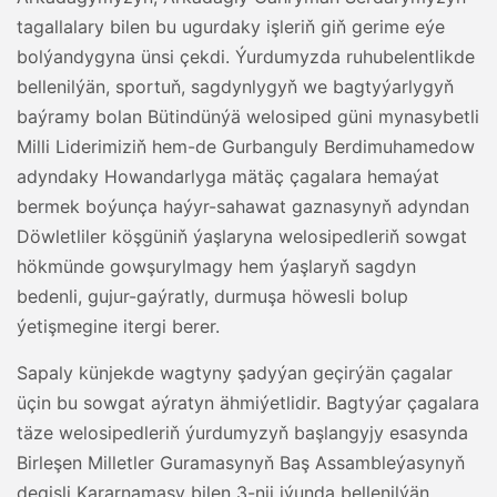
tagallalary bilen bu ugurdaky işleriň giň gerime eýe
bolýandygyna ünsi çekdi. Ýurdumyzda ruhubelentlikde
bellenilýän, sportuň, sagdynlygyň we bagtyýarlygyň
baýramy bolan Bütindünýä welosiped güni mynasybetli
Milli Liderimiziň hem-de Gurbanguly Berdimuhamedow
adyndaky Howandarlyga mätäç çagalara hemaýat
bermek boýunça haýyr-sahawat gaznasynyň adyndan
Döwletliler köşgüniň ýaşlaryna welosipedleriň sowgat
hökmünde gowşurylmagy hem ýaşlaryň sagdyn
bedenli, gujur-gaýratly, durmuşa höwesli bolup
ýetişmegine itergi berer.
Sapaly künjekde wagtyny şadyýan geçirýän çagalar
üçin bu sowgat aýratyn ähmiýetlidir. Bagtyýar çagalara
täze welosipedleriň ýurdumyzyň başlangyjy esasynda
Birleşen Milletler Guramasynyň Baş Assambleýasynyň
degişli Kararnamasy bilen 3-nji iýunda bellenilýän