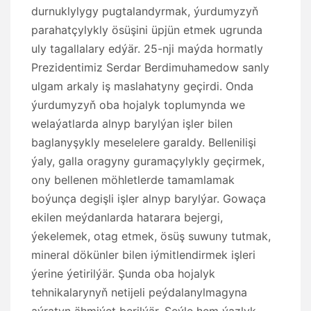
durnuklylygy pugtalandyrmak, ýurdumyzyň
parahatçylykly ösüşini üpjün etmek ugrunda
uly tagallalary edýär. 25-nji maýda hormatly
Prezidentimiz Serdar Berdimuhamedow sanly
ulgam arkaly iş maslahatyny geçirdi. Onda
ýurdumyzyň oba hojalyk toplumynda we
welaýatlarda alnyp barylýan işler bilen
baglanyşykly meselelere garaldy. Bellenilişi
ýaly, galla oragyny guramaçylykly geçirmek,
ony bellenen möhletlerde tamamlamak
boýunça degişli işler alnyp barylýar. Gowaça
ekilen meýdanlarda hatarara bejergi,
ýekelemek, otag etmek, ösüş suwuny tutmak,
mineral dökünler bilen iýmitlendirmek işleri
ýerine ýetirilýär. Şunda oba hojalyk
tehnikalarynyň netijeli peýdalanylmagyna