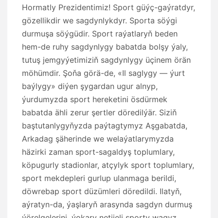
Hormatly Prezidentimiz! Sport güýç-gaýratdyr,
gözellikdir we sagdynlykdyr. Sporta söýgi
durmuşa söýgüdir. Sport raýatlaryň beden
hem-de ruhy sagdynlygy babatda bolşy ýaly,
tutuş jemgyýetimiziň sagdynlygy üçinem örän
möhümdir. Şoňa görä-de, «Il saglygy — ýurt
baýlygy» diýen şygardan ugur alnyp,
ýurdumyzda sport hereketini ösdürmek
babatda ähli zerur şertler döredilýär. Siziň
baştutanlygyňyzda paýtagtymyz Aşgabatda,
Arkadag şäherinde we welaýatlarymyzda
häzirki zaman sport-sagaldyş toplumlary,
köpugurly stadionlar, atçylyk sport toplumlary,
sport mekdepleri gurlup ulanmaga berildi,
döwrebap sport düzümleri döredildi. Ilatyň,
aýratyn-da, ýaşlaryň arasynda sagdyn durmuş
ýörelgelerini, ýokary netijeli sporty wagyz