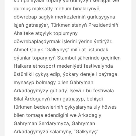
kompaniýalar topary ýurdumyzyň senagat we
durmuş maksatly möhüm binalarynyň,
döwrebap saglyk merkezleriniň gurluşygyna
işjeň gatnaşýar, Türkmenistanyň Prezidentiniň
Ahalteke atçylyk toplumyny
döwrebaplaşdyrmak işlerini ýerine ýetirýär.
Ahmet Çalyk “Galkynyş” milli at üstündäki
oýunlar toparynyň Stambul şäherinde geçirilen
Halkara etnosport medeniýeti festiwalynda
üstünlikli çykyş edip, ýokary derejeli baýraga
mynasyp bolmagy bilen Gahryman
Arkadagymyzy gutlady. Işewür bu festiwala
Bilal Ärdoganyň hem gatnaşyp, behişdi
türkmen bedewleriniň çykyşlaryna uly höwes
bilen tomaşa edendigini we Arkadagly
Gahryman Serdarymyza, Gahryman
Arkadagymyza salamyny, “Galkynyş”