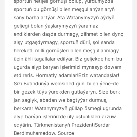
sportuň netijeli görnüşi bolup, ýurdumyzda
sportuň bu görnüşi bilen meşgullanýanlaryň
sany barha artýar. Ata Watanymyzyň aýdyň
geljegi bolan ýaşlarymyzyň ýaramaz
endiklerden daşda durmagy, zähmet bilen dynç
alşy utgaşdyrmagy, sportuň dürli, şol sanda
hereketli milli görnüşleri bilen meşgullanmagy
üçin ähli tagallalar edilýär. Biz geljekde hem bu
ugurda alyp barýan işlerimizi mynasyp dowam
etdireris. Hormatly adamlar!Eziz watandaşlar!
Sizi Bütindünýä welosiped güni bilen ýene-de
bir gezek tüýs ýürekden gutlaýaryn. Size berk
jan saglyk, abadan we bagtyýar durmuş,
berkarar Watanymyzyň gülläp ösmegi ugrunda
alyp barýan işleriňizde uly üstünlikleri arzuw
edýärin. Türkmenistanyň PrezidentiSerdar
Berdimuhamedow. Source