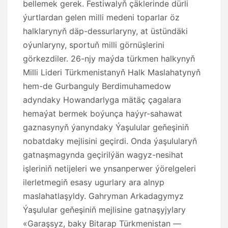
bellemek gerek. Festiwalyň çäklerinde dürli
ýurtlardan gelen milli medeni toparlar öz
halklarynyň däp-dessurlaryny, at üstündäki
oýunlaryny, sportuň milli görnüşlerini
görkezdiler. 26-njy maýda türkmen halkynyň
Milli Lideri Türkmenistanyň Halk Maslahatynyň
hem-de Gurbanguly Berdimuhamedow
adyndaky Howandarlyga mätäç çagalara
hemaýat bermek boýunça haýyr-sahawat
gaznasynyň ýanyndaky Ýaşulular geňeşiniň
nobatdaky mejlisini geçirdi. Onda ýaşulularyň
gatnaşmagynda geçirilýän wagyz-nesihat
işleriniň netijeleri we ynsanperwer ýörelgeleri
ilerletmegiň esasy ugurlary ara alnyp
maslahatlaşyldy. Gahryman Arkadagymyz
Ýaşulular geňeşiniň mejlisine gatnaşyjylary
«Garaşsyz, baky Bitarap Türkmenistan —