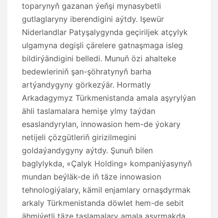
toparynyň gazanan ýeňşi mynasybetli
gutlaglaryny iberendigini aýtdy. Işewür
Niderlandlar Patyşalygynda geçiriljek atçylyk
ulgamyna degişli çärelere gatnaşmaga isleg
bildirýändigini belledi. Munuň özi ahalteke
bedewleriniň şan-şöhratynyň barha
artýandygyny görkezýär. Hormatly
Arkadagymyz Türkmenistanda amala aşyrylýan
ähli taslamalara hemişe ylmy taýdan
esaslandyrylan, innowasion hem-de ýokary
netijeli çözgütleriň girizilmegini
goldaýandygyny aýtdy. Şunuň bilen
baglylykda, «Çalyk Holding» kompaniýasynyň
mundan beýläk-de iň täze innowasion
tehnologiýalary, kämil enjamlary ornaşdyrmak
arkaly Türkmenistanda döwlet hem-de sebit
ähmiýetli täze taslamalary amala aşyrmakda