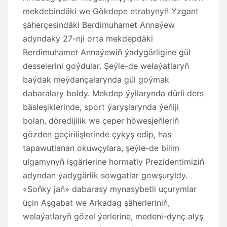
mekdebindäki we Gökdepe etrabynyň Yzgant
şäherçesindäki Berdimuhamet Annaýew
adyndaky 27-nji orta mekdepdäki
Berdimuhamet Annaýewiň ýadygärligine gül
desselerini goýdular. Şeýle-de welaýatlaryň
baýdak meýdançalarynda gül goýmak
dabaralary boldy. Mekdep ýyllarynda dürli ders
bäsleşiklerinde, sport ýaryşlarynda ýeňiji
bolan, döredijilik we çeper höwesjeňleriň
gözden geçirilişlerinde çykyş edip, has
tapawutlanan okuwçylara, şeýle-de bilim
ulgamynyň işgärlerine hormatly Prezidentimiziň
adyndan ýadygärlik sowgatlar gowşuryldy.
«Soňky jaň» dabarasy mynasybetli uçurymlar
üçin Aşgabat we Arkadag şäherleriniň,
welaýatlaryň gözel ýerlerine, medeni-dynç alyş