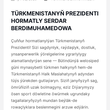
TÜRKMENISTANYŇ PREZIDENTI
HORMATLY SERDAR
BERDIMUHAMEDOWA
Çuňňur hormatlanylýan Türkmenistanyň
Prezidenti! Sizi sagdynlyk, raýdaşlyk, dostluk,
ynsanperwerlik ýörelgelerine ygrarlylygy
alamatlandyrýan sene — Bütindünýä welosiped
güni mynasybetli türkmen halkynyň hem-de
Türkmenistanyň Halk Maslahatynyň adyndan
tüýs ýürekden gutlaýaryn. Siziň janyňyzyň sag,
ömrüňiziň uzak bolmagyny, eziz Diýarymyzy
ösen sport döwletine öwürmek ugrundaky
tagallalaryňyzyň mundan beýläk-de
rowaçlyklara beslenmegini arzuw edýärin.