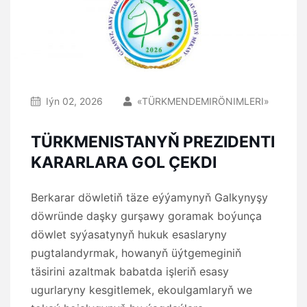
Iýn 02, 2026
«TÜRKMENDEMIRÖNIMLERI»
TÜRKMENISTANYŇ PREZIDENTI
KARARLARA GOL ÇEKDI
Berkarar döwletiň täze eýýamynyň Galkynyşy
döwründe daşky gurşawy goramak boýunça
döwlet syýasatynyň hukuk esaslaryny
pugtalandyrmak, howanyň üýtgemeginiň
täsirini azaltmak babatda işleriň esasy
ugurlaryny kesgitlemek, ekoulgamlaryň we