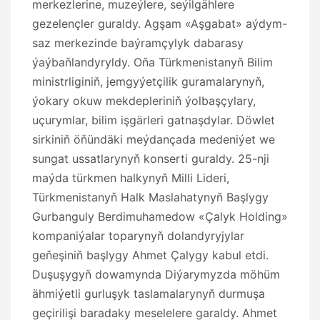
merkezlerine, muzeýlere, seýilgählere
gezelençler guraldy. Agşam «Aşgabat» aýdym-
saz merkezinde baýramçylyk dabarasy
ýaýbaňlandyryldy. Oňa Türkmenistanyň Bilim
ministrliginiň, jemgyýetçilik guramalarynyň,
ýokary okuw mekdepleriniň ýolbaşçylary,
uçurymlar, bilim işgärleri gatnaşdylar. Döwlet
sirkiniň öňündäki meýdançada medeniýet we
sungat ussatlarynyň konserti guraldy. 25-nji
maýda türkmen halkynyň Milli Lideri,
Türkmenistanyň Halk Maslahatynyň Başlygy
Gurbanguly Berdimuhamedow «Çalyk Holding»
kompaniýalar toparynyň dolandyryjylar
geňeşiniň başlygy Ahmet Çalygy kabul etdi.
Duşuşygyň dowamynda Diýarymyzda möhüm
ähmiýetli gurluşyk taslamalarynyň durmuşa
geçirilişi baradaky meselelere garaldy. Ahmet