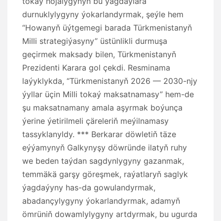
tokaý hojalygynyň bu ýagdaýlara
durnuklylygyny ýokarlandyrmak, şeýle hem
“Howanyň üýtgemegi barada Türkmenistanyň
Milli strategiýasyny” üstünlikli durmuşa
geçirmek maksady bilen, Türkmenistanyň
Prezidenti Karara gol çekdi. Resminama
laýyklykda, “Türkmenistanyň 2026 — 2030-njy
ýyllar üçin Milli tokaý maksatnamasy” hem-de
şu maksatnamany amala aşyrmak boýunça
ýerine ýetirilmeli çäreleriň meýilnamasy
tassyklanyldy. *** Berkarar döwletiň täze
eýýamynyň Galkynyşy döwründe ilatyň ruhy
we beden taýdan sagdynlygyny gazanmak,
temmäkä garşy göreşmek, raýatlaryň saglyk
ýagdaýyny has-da gowulandyrmak,
abadançylygyny ýokarlandyrmak, adamyň
ömrüniň dowamlylygyny artdyrmak, bu ugurda