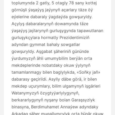
toplumynda 2 gatly, 5 otagly 78 sany kottej
görnüşli ýaşaýyş jaýynyň açarlary täze öý
eýelerine dabaraly ýagdaýda gowşuryldy.
Açylyş dabaralarynyň dowamynda täze
ýaşaýyş jaýlarynyň gurluşygynda tapawutlanan
gurluşykçylara hormatly Prezidentimiziň
adyndan gymmat bahaly sowgatlar
gowşuryldy. Aşgabat şäheriniň gününde
ýurdumyzyň ähli umumybilim berýän orta
mekdeplerinde nobatdaky okuw ýylynyň
tamamlanmagy bilen baglylykda, «Soňky jaň»
dabarasy geçirildi. Asylly däbe görä, ir bilen
mekdep uçurymlary, bilim ulgamynyň işgärleri
Watanymyzyň özygtyýarlylygynyň,
berkararlygynyň nyşany bolan Garaşsyzlyk
binasyna, Berdimuhamet Annaýew adyndaky
Arkadag şäher mugallymçylyk orta hünär okuw