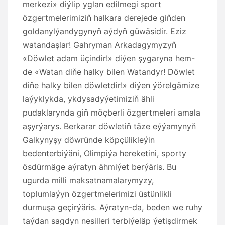
merkezi» diýlip yglan edilmegi sport
özgertmelerimiziň halkara derejede giňden
goldanylýandygynyň aýdyň güwäsidir. Eziz
watandaşlar! Gahryman Arkadagymyzyň
«Döwlet adam üçindir!» diýen şygaryna hem-
de «Watan diňe halky bilen Watandyr! Döwlet
diňe halky bilen döwletdir!» diýen ýörelgämize
laýyklykda, ykdysadyýetimiziň ähli
pudaklarynda giň möçberli özgertmeleri amala
aşyrýarys. Berkarar döwletiň täze eýýamynyň
Galkynyşy döwründe köpçülikleýin
bedenterbiýäni, Olimpiýa hereketini, sporty
ösdürmäge aýratyn ähmiýet berýäris. Bu
ugurda milli maksatnamalarymyzy,
toplumlaýyn özgertmelerimizi üstünlikli
durmuşa geçirýäris. Aýratyn-da, beden we ruhy
taýdan sagdyn nesilleri terbiýeläp ýetişdirmek