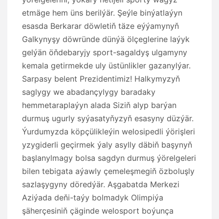
etmäge hem üns berilýär. Şeýle binýatlaýyn
esasda Berkarar döwletiň täze eýýamynyň
Galkynyşy döwründe dünýä ölçeglerine laýyk
gelýän öňdebaryjy sport-sagaldyş ulgamyny
kemala getirmekde uly üstünlikler gazanylýar.
Sarpasy belent Prezidentimiz! Halkymyzyň
saglygy we abadançylygy baradaky
hemmetaraplaýyn alada Siziň alyp barýan
durmuş ugurly syýasatyňyzyň esasyny düzýär.
Ýurdumyzda köpçülikleýin welosipedli ýörişleri
yzygiderli geçirmek ýaly asylly däbiň başynyň
başlanylmagy bolsa sagdyn durmuş ýörelgeleri
bilen tebigata aýawly çemeleşmegiň özboluşly
sazlaşygyny döredýär. Aşgabatda Merkezi
Aziýada deňi-taýy bolmadyk Olimpiýa
şäherçesiniň çäginde welosport boýunça