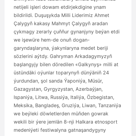
netijeli işleri dowam etdirjekdigine ynam
bildirildi. Duşuşykda Milli Liderimiz Ahmet
Çalygyň kakasy Mahmyt Çalygyň aradan
çykmagy zerarly çuňňur gynanjyny beýan etdi
we işewüre hem-de onuň dogan-
garyndaşlaryna, ýakynlaryna medet beriji
sözlerini aýtdy. Gahryman Arkadagymyzyň
başlangyjy bilen döredilen «Galkynyş» milli at
üstündäki oýunlar toparynyň dünýäniň 24
ýurdundan, şol sanda Ýaponiýa, Müsür,
Gazagystan, Gyrgyzystan, Azerbaýjan,
Ispaniýa, Litwa, Russiýa, Italiýa, Özbegistan,
Meksika, Bangladeş, Gruziýa, Liwan, Tanzaniýa
we beýleki döwletlerden müňden gowrak
wekili bir ýere jemlän 8-nji Halkara etnosport
medeniýeti festiwalyna gatnaşandygyny