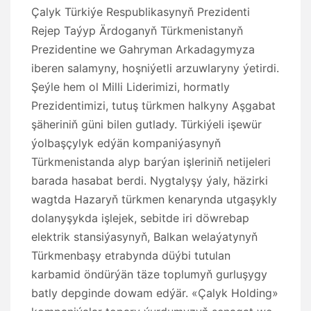
Çalyk Türkiýe Respublikasynyň Prezidenti
Rejep Taýyp Ärdoganyň Türkmenistanyň
Prezidentine we Gahryman Arkadagymyza
iberen salamyny, hoşniýetli arzuwlaryny ýetirdi.
Şeýle hem ol Milli Liderimizi, hormatly
Prezidentimizi, tutuş türkmen halkyny Aşgabat
şäheriniň güni bilen gutlady. Türkiýeli işewür
ýolbaşçylyk edýän kompaniýasynyň
Türkmenistanda alyp barýan işleriniň netijeleri
barada hasabat berdi. Nygtalyşy ýaly, häzirki
wagtda Hazaryň türkmen kenarynda utgaşykly
dolanyşykda işlejek, sebitde iri döwrebap
elektrik stansiýasynyň, Balkan welaýatynyň
Türkmenbaşy etrabynda düýbi tutulan
karbamid öndürýän täze toplumyň gurluşygy
batly depginde dowam edýär. «Çalyk Holding»