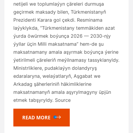
netijeli we toplumlaýyn çäreleri durmuşa
geçirmek maksady bilen, Türkmenistanyň
Prezidenti Karara gol çekdi. Resminama
laýyklykda, “Türkmenistany temmäkiden azat
ýurda öwürmek boýunça 2026 — 2030-njy
ýyllar üçin Milli maksatnama” hem-de şu
maksatnamany amala aşyrmak boýunça ýerine
ýetirilmeli çäreleriň meýilnamasy tassyklanyldy.
Ministrliklere, pudaklaýyn dolandyryş
edaralaryna, welaýatlaryň, Aşgabat we
Arkadag şäherleriniň häkimliklerine
maksatnamanyň amala aşyrylmagyny üpjün
etmek tabşyryldy. Source
READ MORE