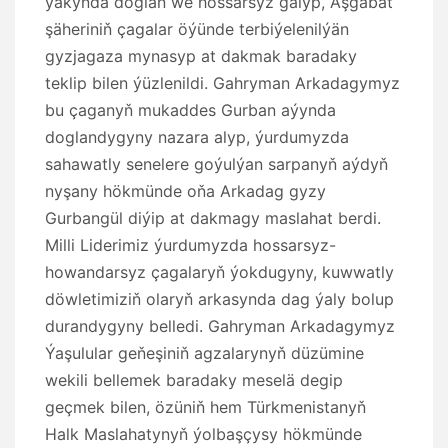
ýakynda doglan we hossarsyz galyp, Aşgabat
şäheriniň çagalar öýünde terbiýelenilýän
gyzjagaza mynasyp at dakmak baradaky
teklip bilen ýüzlenildi. Gahryman Arkadagymyz
bu çaganyň mukaddes Gurban aýynda
doglandygyny nazara alyp, ýurdumyzda
sahawatly senelere goýulýan sarpanyň aýdyň
nyşany hökmünde oňa Arkadag gyzy
Gurbangül diýip at dakmagy maslahat berdi.
Milli Liderimiz ýurdumyzda hossarsyz-
howandarsyz çagalaryň ýokdugyny, kuwwatly
döwletimiziň olaryň arkasynda dag ýaly bolup
durandygyny belledi. Gahryman Arkadagymyz
Ýaşulular geňeşiniň agzalarynyň düzümine
wekili bellemek baradaky meselä degip
geçmek bilen, özüniň hem Türkmenistanyň
Halk Maslahatynyň ýolbaşçysy hökmünde