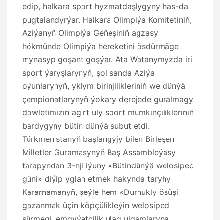
edip, halkara sport hyzmatdaşlygyny has-da
pugtalandyrýar. Halkara Olimpiýa Komitetiniň,
Aziýanyň Olimpiýa Geňeşiniň agzasy
hökmünde Olimpiýa hereketini ösdürmäge
mynasyp goşant goşýar. Ata Watanymyzda iri
sport ýaryşlarynyň, şol sanda Aziýa
oýunlarynyň, yklym birinjilikleriniň we dünýä
çempionatlarynyň ýokary derejede guralmagy
döwletimiziň ägirt uly sport mümkinçilikleriniň
bardygyny bütin dünýä subut etdi.
Türkmenistanyň başlangyjy bilen Birleşen
Milletler Guramasynyň Baş Assambleýasy
tarapyndan 3-nji iýuny «Bütindünýä welosiped
güni» diýip yglan etmek hakynda taryhy
Kararnamanyň, şeýle hem «Durnukly ösüşi
gazanmak üçin köpçülikleýin welosiped
sürmegi jemgyýetçilik ulag ulgamlaryna