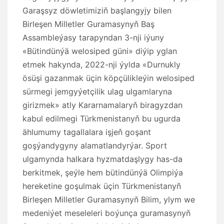
Garaşsyz döwletimiziň başlangyjy bilen
Birleşen Milletler Guramasynyň Baş
Assambleýasy tarapyndan 3-nji iýuny
«Bütindünýä welosiped güni» diýip yglan
etmek hakynda, 2022-nji ýylda «Durnukly
ösüşi gazanmak üçin köpçülikleýin welosiped
sürmegi jemgyýetçilik ulag ulgamlaryna
girizmek» atly Kararnamalaryň biragyzdan
kabul edilmegi Türkmenistanyň bu ugurda
ählumumy tagallalara işjeň goşant
goşýandygyny alamatlandyrýar. Sport
ulgamynda halkara hyzmatdaşlygy has-da
berkitmek, şeýle hem bütindünýä Olimpiýa
hereketine goşulmak üçin Türkmenistanyň
Birleşen Milletler Guramasynyň Bilim, ylym we
medeniýet meseleleri boýunça guramasynyň