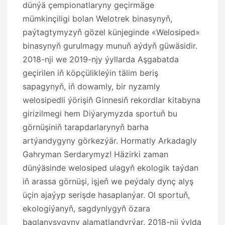
dünýä çempionatlaryny geçirmäge
mümkinçiligi bolan Welotrek binasynyň,
paýtagtymyzyň gözel künjeginde «Welosiped»
binasynyň gurulmagy munuň aýdyň güwäsidir.
2018-nji we 2019-njy ýyllarda Aşgabatda
geçirilen iň köpçülikleýin tälim beriş
sapagynyň, iň dowamly, bir nyzamly
welosipedli ýörişiň Ginnesiň rekordlar kitabyna
girizilmegi hem Diýarymyzda sportuň bu
görnüşiniň tarapdarlarynyň barha
artýandygyny görkezýär. Hormatly Arkadagly
Gahryman Serdarymyz! Häzirki zaman
dünýäsinde welosiped ulagyň ekologik taýdan
iň arassa görnüşi, işjeň we peýdaly dynç alyş
üçin ajaýyp serişde hasaplanýar. Ol sportuň,
ekologiýanyň, sagdynlygyň özara
baglanyşygyny alamatlandyrýar. 2018-nji ýylda