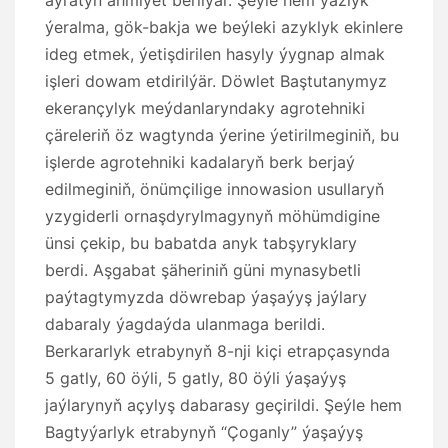
aýratyn ähmiýet berilýär. Şeýle hem ýazlyk
ýeralma, gök-bakja we beýleki azyklyk ekinlere
ideg etmek, ýetişdirilen hasyly ýygnap almak
işleri dowam etdirilýär. Döwlet Baştutanymyz
ekerançylyk meýdanlaryndaky agrotehniki
çäreleriň öz wagtynda ýerine ýetirilmeginiň, bu
işlerde agrotehniki kadalaryň berk berjaý
edilmeginiň, önümçilige innowasion usullaryň
yzygiderli ornaşdyrylmagynyň möhümdigine
ünsi çekip, bu babatda anyk tabşyryklary
berdi. Aşgabat şäheriniň güni mynasybetli
paýtagtymyzda döwrebap ýaşaýyş jaýlary
dabaraly ýagdaýda ulanmaga berildi.
Berkararlyk etrabynyň 8-nji kiçi etrapçasynda
5 gatly, 60 öýli, 5 gatly, 80 öýli ýaşaýyş
jaýlarynyň açylyş dabarasy geçirildi. Şeýle hem
Bagtyýarlyk etrabynyň “Çoganly” ýaşaýyş