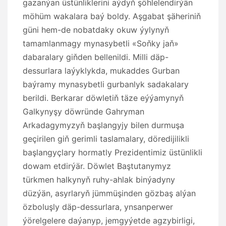
gazanýan üstünliklerini aýdyň şöhlelendirýän
möhüm wakalara baý boldy. Aşgabat şäheriniň
güni hem-de nobatdaky okuw ýylynyň
tamamlanmagy mynasybetli «Soňky jaň»
dabaralary giňden bellenildi. Milli däp-
dessurlara laýyklykda, mukaddes Gurban
baýramy mynasybetli gurbanlyk sadakalary
berildi. Berkarar döwletiň täze eýýamynyň
Galkynyşy döwründe Gahryman
Arkadagymyzyň başlangyjy bilen durmuşa
geçirilen giň gerimli taslamalary, döredijilikli
başlangyçlary hormatly Prezidentimiz üstünlikli
dowam etdirýär. Döwlet Baştutanymyz
türkmen halkynyň ruhy-ahlak binýadyny
düzýän, asyrlaryň jümmüşinden gözbaş alýan
özboluşly däp-dessurlara, ynsanperwer
ýörelgelere daýanyp, jemgyýetde agzybirligi,