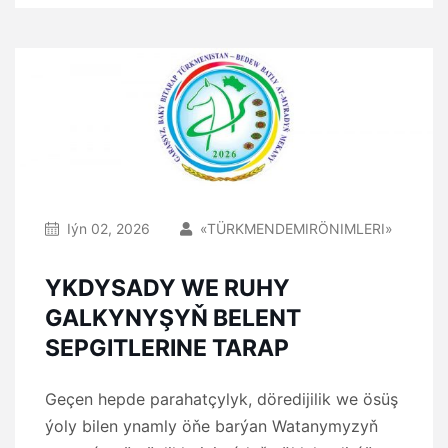
Iýn 02, 2026
«TÜRKMENDEMIRÖNIMLERI»
YKDYSADY WE RUHY
GALKYNYŞYŇ BELENT
SEPGITLERINE TARAP
Geçen hepde parahatçylyk, döredijilik we ösüş
ýoly bilen ynamly öňe barýan Watanymyzyň