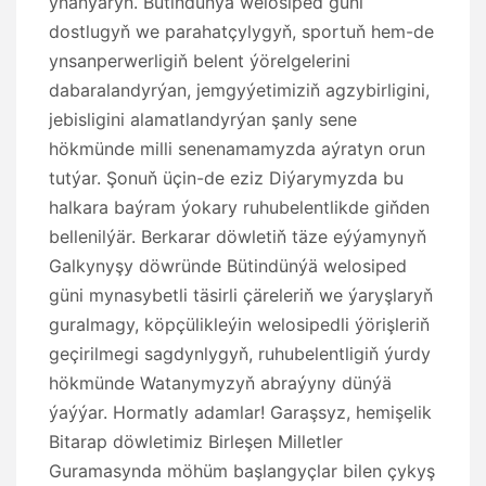
ynanýaryn. Bütindünýä welosiped güni
dostlugyň we parahatçylygyň, sportuň hem-de
ynsanperwerligiň belent ýörelgelerini
dabaralandyrýan, jemgyýetimiziň agzybirligini,
jebisligini alamatlandyrýan şanly sene
hökmünde milli senenamamyzda aýratyn orun
tutýar. Şonuň üçin-de eziz Diýarymyzda bu
halkara baýram ýokary ruhubelentlikde giňden
bellenilýär. Berkarar döwletiň täze eýýamynyň
Galkynyşy döwründe Bütindünýä welosiped
güni mynasybetli täsirli çäreleriň we ýaryşlaryň
guralmagy, köpçülikleýin welosipedli ýörişleriň
geçirilmegi sagdynlygyň, ruhubelentligiň ýurdy
hökmünde Watanymyzyň abraýyny dünýä
ýaýýar. Hormatly adamlar! Garaşsyz, hemişelik
Bitarap döwletimiz Birleşen Milletler
Guramasynda möhüm başlangyçlar bilen çykyş