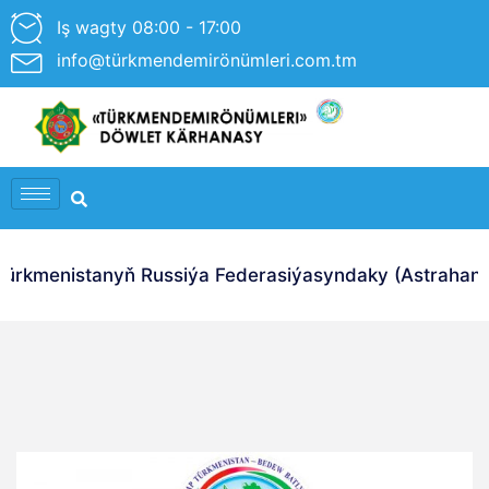
Iş wagty 08:00 - 17:00
info@türkmendemirönümleri.com.tm
rkmenistanyň Russiýa Federasiýasyndaky (Astrahan Ş.)