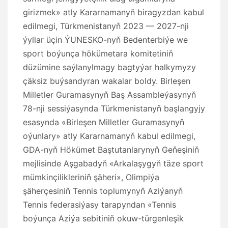
girizmek» atly Kararnamanyň biragyzdan kabul
edilmegi, Türkmenistanyň 2023 — 2027-nji
ýyllar üçin ÝUNESKO-nyň Bedenterbiýe we
sport boýunça hökümetara komitetiniň
düzümine saýlanylmagy bagtyýar halkymyzy
çäksiz buýsandyran wakalar boldy. Birleşen
Milletler Guramasynyň Baş Assambleýasynyň
78-nji sessiýasynda Türkmenistanyň başlangyjy
esasynda «Birleşen Milletler Guramasynyň
oýunlary» atly Kararnamanyň kabul edilmegi,
GDA-nyň Hökümet Baştutanlarynyň Geňeşiniň
mejlisinde Aşgabadyň «Arkalaşygyň täze sport
mümkinçilikleriniň şäheri», Olimpiýa
şäherçesiniň Tennis toplumynyň Aziýanyň
Tennis federasiýasy tarapyndan «Tennis
boýunça Aziýa sebitiniň okuw-türgenleşik