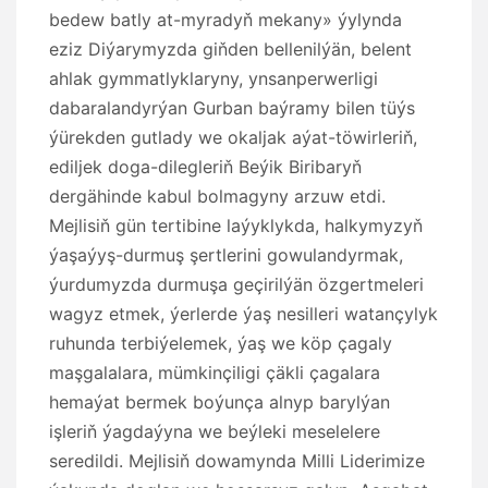
bedew batly at-myradyň mekany» ýylynda
eziz Diýarymyzda giňden bellenilýän, belent
ahlak gymmatlyklaryny, ynsanperwerligi
dabaralandyrýan Gurban baýramy bilen tüýs
ýürekden gutlady we okaljak aýat-töwirleriň,
ediljek doga-dilegleriň Beýik Biribaryň
dergähinde kabul bolmagyny arzuw etdi.
Mejlisiň gün tertibine laýyklykda, halkymyzyň
ýaşaýyş-durmuş şertlerini gowulandyrmak,
ýurdumyzda durmuşa geçirilýän özgertmeleri
wagyz etmek, ýerlerde ýaş nesilleri watançylyk
ruhunda terbiýelemek, ýaş we köp çagaly
maşgalalara, mümkinçiligi çäkli çagalara
hemaýat bermek boýunça alnyp barylýan
işleriň ýagdaýyna we beýleki meselelere
seredildi. Mejlisiň dowamynda Milli Liderimize