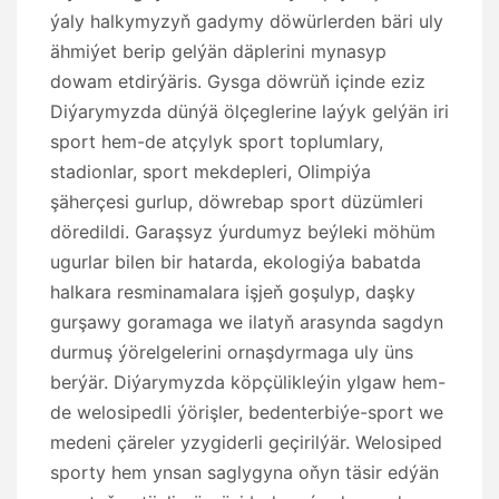
ýaly halkymyzyň gadymy döwürlerden bäri uly
ähmiýet berip gelýän däplerini mynasyp
dowam etdirýäris. Gysga döwrüň içinde eziz
Diýarymyzda dünýä ölçeglerine laýyk gelýän iri
sport hem-de atçylyk sport toplumlary,
stadionlar, sport mekdepleri, Olimpiýa
şäherçesi gurlup, döwrebap sport düzümleri
döredildi. Garaşsyz ýurdumyz beýleki möhüm
ugurlar bilen bir hatarda, ekologiýa babatda
halkara resminamalara işjeň goşulyp, daşky
gurşawy goramaga we ilatyň arasynda sagdyn
durmuş ýörelgelerini ornaşdyrmaga uly üns
berýär. Diýarymyzda köpçülikleýin ylgaw hem-
de welosipedli ýörişler, bedenterbiýe-sport we
medeni çäreler yzygiderli geçirilýär. Welosiped
sporty hem ynsan saglygyna oňyn täsir edýän