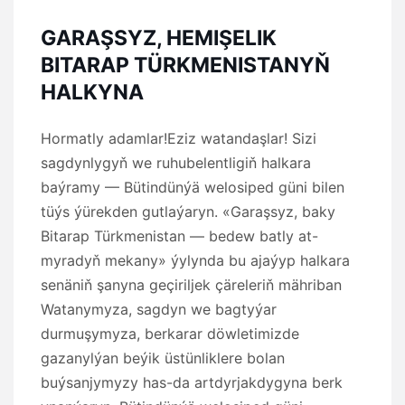
GARAŞSYZ, HEMIŞELIK
BITARAP TÜRKMENISTANYŇ
HALKYNA
Hormatly adamlar!Eziz watandaşlar! Sizi
sagdynlygyň we ruhubelentligiň halkara
baýramy — Bütindünýä welosiped güni bilen
tüýs ýürekden gutlaýaryn. «Garaşsyz, baky
Bitarap Türkmenistan — bedew batly at-
myradyň mekany» ýylynda bu ajaýyp halkara
senäniň şanyna geçiriljek çäreleriň mähriban
Watanymyza, sagdyn we bagtyýar
durmuşymyza, berkarar döwletimizde
gazanylýan beýik üstünliklere bolan
buýsanjymyzy has-da artdyrjakdygyna berk