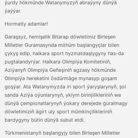
ýurdy hökmünde Watanymyzyň abraýyny dünýä
ýaýýar.
Hormatly adamlar!
Garaşsyz, hemişelik Bitarap döwletimiz Birleşen
Milletler Guramasynda möhüm başlangyçlar bilen
çykyş edip, halkara sport hyzmatdaşlygyny has-da
pugtalandyrýar. Halkara Olimpiýa Komitetiniň,
Aziýanyň Olimpiýa Geňeşiniň agzasy hökmünde
Olimpiýa hereketini ösdürmäge mynasyp goşant
goşýar. Ata Watanymyzda iri sport ýaryşlarynyň, şol
sanda Aziýa oýunlarynyň, yklym birinjilikleriniň we
dünýä çempionatlarynyň ýokary derejede guralmagy
döwletimiziň ägirt uly sport mümkinçilikleriniň
bardygyny bütin dünýä subut etdi.
Türkmenistanyň başlangyjy bilen Birleşen Milletler