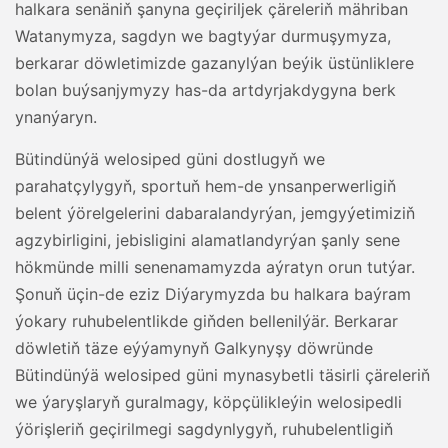
halkara senäniň şanyna geçiriljek çäreleriň mähriban
Watanymyza, sagdyn we bagtyýar durmuşymyza,
berkarar döwletimizde gazanylýan beýik üstünliklere
bolan buýsanjymyzy has-da artdyrjakdygyna berk
ynanýaryn.
Bütindünýä welosiped güni dostlugyň we
parahatçylygyň, sportuň hem-de ynsanperwerligiň
belent ýörelgelerini dabaralandyrýan, jemgyýetimiziň
agzybirligini, jebisligini alamatlandyrýan şanly sene
hökmünde milli senenamamyzda aýratyn orun tutýar.
Şonuň üçin-de eziz Diýarymyzda bu halkara baýram
ýokary ruhubelentlikde giňden bellenilýär. Berkarar
döwletiň täze eýýamynyň Galkynyşy döwründe
Bütindünýä welosiped güni mynasybetli täsirli çäreleriň
we ýaryşlaryň guralmagy, köpçülikleýin welosipedli
ýörişleriň geçirilmegi sagdynlygyň, ruhubelentligiň