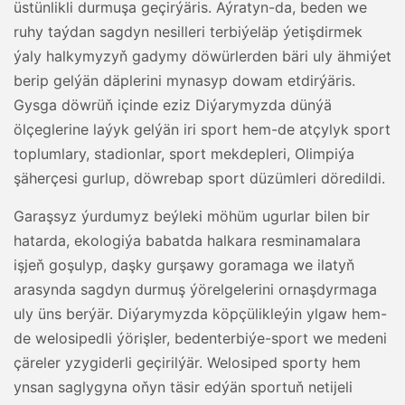
üstünlikli durmuşa geçirýäris. Aýratyn-da, beden we
ruhy taýdan sagdyn nesilleri terbiýeläp ýetişdirmek
ýaly halkymyzyň gadymy döwürlerden bäri uly ähmiýet
berip gelýän däplerini mynasyp dowam etdirýäris.
Gysga döwrüň içinde eziz Diýarymyzda dünýä
ölçeglerine laýyk gelýän iri sport hem-de atçylyk sport
toplumlary, stadionlar, sport mekdepleri, Olimpiýa
şäherçesi gurlup, döwrebap sport düzümleri döredildi.
Garaşsyz ýurdumyz beýleki möhüm ugurlar bilen bir
hatarda, ekologiýa babatda halkara resminamalara
işjeň goşulyp, daşky gurşawy goramaga we ilatyň
arasynda sagdyn durmuş ýörelgelerini ornaşdyrmaga
uly üns berýär. Diýarymyzda köpçülikleýin ylgaw hem-
de welosipedli ýörişler, bedenterbiýe-sport we medeni
çäreler yzygiderli geçirilýär. Welosiped sporty hem
ynsan saglygyna oňyn täsir edýän sportuň netijeli