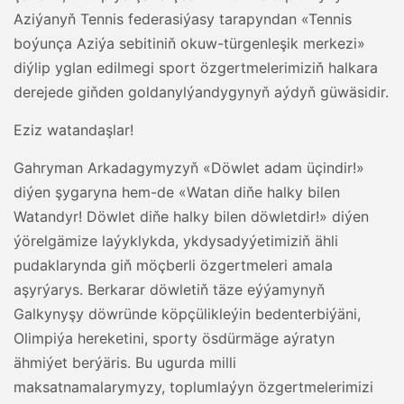
Aziýanyň Tennis federasiýasy tarapyndan «Tennis
boýunça Aziýa sebitiniň okuw-türgenleşik merkezi»
diýlip yglan edilmegi sport özgertmelerimiziň halkara
derejede giňden goldanylýandygynyň aýdyň güwäsidir.
Eziz watandaşlar!
Gahryman Arkadagymyzyň «Döwlet adam üçindir!»
diýen şygaryna hem-de «Watan diňe halky bilen
Watandyr! Döwlet diňe halky bilen döwletdir!» diýen
ýörelgämize laýyklykda, ykdysadyýetimiziň ähli
pudaklarynda giň möçberli özgertmeleri amala
aşyrýarys. Berkarar döwletiň täze eýýamynyň
Galkynyşy döwründe köpçülikleýin bedenterbiýäni,
Olimpiýa hereketini, sporty ösdürmäge aýratyn
ähmiýet berýäris. Bu ugurda milli
maksatnamalarymyzy, toplumlaýyn özgertmelerimizi