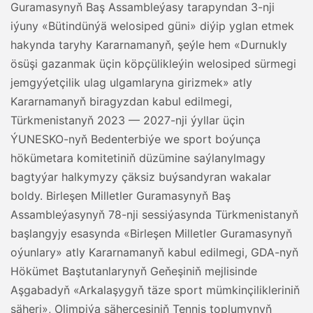
Guramasynyň Baş Assambleýasy tarapyndan 3-nji
iýuny «Bütindünýä welosiped güni» diýip yglan etmek
hakynda taryhy Kararnamanyň, şeýle hem «Durnukly
ösüşi gazanmak üçin köpçülikleýin welosiped sürmegi
jemgyýetçilik ulag ulgamlaryna girizmek» atly
Kararnamanyň biragyzdan kabul edilmegi,
Türkmenistanyň 2023 — 2027-nji ýyllar üçin
ÝUNESKO-nyň Bedenterbiýe we sport boýunça
hökümetara komitetiniň düzümine saýlanylmagy
bagtyýar halkymyzy çäksiz buýsandyran wakalar
boldy. Birleşen Milletler Guramasynyň Baş
Assambleýasynyň 78-nji sessiýasynda Türkmenistanyň
başlangyjy esasynda «Birleşen Milletler Guramasynyň
oýunlary» atly Kararnamanyň kabul edilmegi, GDA-nyň
Hökümet Baştutanlarynyň Geňeşiniň mejlisinde
Aşgabadyň «Arkalaşygyň täze sport mümkinçilikleriniň
şäheri», Olimpiýa şäherçesiniň Tennis toplumynyň