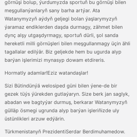
görnüşi bolup, ýurdumyzda sportuň bu görnüşi bilen
meşgullanýanlaryň sany barha artýar. Ata
Watanymyzyň aýdyň geljegi bolan ýaşlarymyzyň
ýaramaz endiklerden daşda durmagy, zähmet bilen
dynç alşy utgaşdyrmagy, sportuň dürli, şol sanda
hereketli milli görnüşleri bilen meşgullanmagy üçin ähli
tagallalar edilýär. Biz geljekde hem bu ugurda alyp
barýan işlerimizi mynasyp dowam etdireris.
Hormatly adamlar!Eziz watandaşlar!
Sizi Bütindünýä welosiped güni bilen ýene-de bir
gezek tüýs ýürekden gutlaýaryn. Size berk jan saglyk,
abadan we bagtyýar durmuş, berkarar Watanymyzyň
gülläp ösmegi ugrunda alyp barýan işleriňizde uly
üstünlikleri arzuw edýärin.
Türkmenistanyň PrezidentiSerdar Berdimuhamedow.