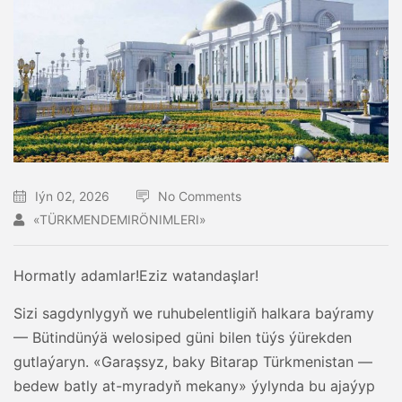
Iýn 02, 2026
No Comments
«TÜRKMENDEMIRÖNIMLERI»
Hormatly adamlar!Eziz watandaşlar!
Sizi sagdynlygyň we ruhubelentligiň halkara baýramy
— Bütindünýä welosiped güni bilen tüýs ýürekden
gutlaýaryn. «Garaşsyz, baky Bitarap Türkmenistan —
bedew batly at-myradyň mekany» ýylynda bu ajaýyp