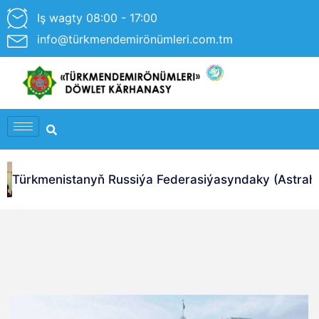
Iş wagty 08:00 - 17:00
info@türkmendemirönümleri.com.tm
Türkmenistanyň Russiýa Federasiýasyndaky (Astrahan