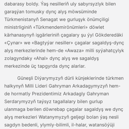
dabarasy boldy. Ýaş nesilleriň uly sabyrsyzlyk bilen
garaşýan tomusky dynç alyş möwsüminde
Türkmenistanyň Senagat we gurluşyk önümçiligi
ministrliginiň «Türkmendemirönümleri» döwlet
kärhanasynyň işgärleriniň çagalary şu ýyl Gökderedäki
«Çynar» we «Bagtyýar nesiller» çagalar sagaldyş-dynç
alyş merkezlerinde hem-de «Awaza» milli syýahatçylyk
zolagyndaky «Ahal» dynç alyş we sagaldyş
merkezinde üç tapgyrda dynç alarlar.
Güneşli Diýarymyzyň dürli künjeklerinde türkmen
halkynyň Milli Lideri Gahryman Arkadagymyzyň hem-
de hormatly Prezidentimiz Arkadagly Gahryman
Serdarymyzyň taýsyz tagallalary bilen gurlup
ulanmaga berilen döwrebap çagalar sagaldyş we dynç
alyş merkezleri Watanymyzyň geljegi bolan ýaş nesli
sagdyn bedenli, ylymly-bilimli, il-halar, watansöýüji