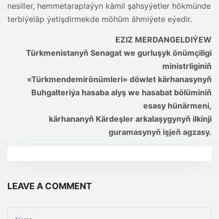
nesiller, hemmetaraplaýyn kämil şahsyýetler hökmünde
terbiýeläp ýetişdirmekde möhüm ähmiýete eýedir.
EZIZ MERDANGELDIÝEW
Türkmenistanyň Senagat we gurluşyk önümçiligi
ministrliginiň
«Türkmendemirönümleri» döwlet kärhanasynyň
Buhgalteriýa hasaba alyş we hasabat bölüminiň
esasy hünärmeni,
kärhananyň Kärdeşler arkalaşygynyň ilkinji
guramasynyň işjeň agzasy.
LEAVE A COMMENT