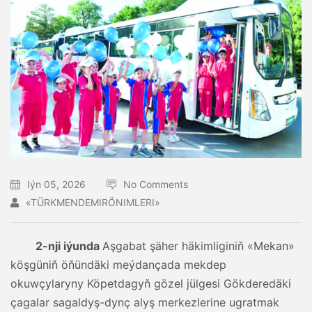
Iýn 05, 2026
No Comments
«TÜRKMENDEMIRÖNIMLERI»
2-nji iýunda
Aşgabat şäher häkimliginiň «Mekan»
köşgüniň öňündäki meýdançada mekdep
okuwçylaryny Köpetdagyň gözel jülgesi Gökderedäki
çagalar sagaldyş-dynç alyş merkezlerine ugratmak