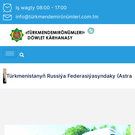
Iş wagty 08:00 - 17:00
info@türkmendemirönümleri.com.tm
Türkmenistanyň Russiýa Federasiýasyndaky (Astrahan