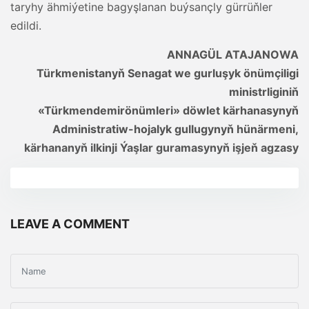
taryhy ähmiýetine bagyşlanan buýsançly gürrüňler
edildi.
ANNAGÜL ATAJANOWA
Türkmenistanyň Senagat we gurluşyk önümçiligi
ministrliginiň
«Türkmendemirönümleri» döwlet kärhanasynyň
Administratiw-hojalyk gullugynyň hünärmeni,
kärhananyň ilkinji Ýaşlar guramasynyň işjeň agzasy
LEAVE A COMMENT