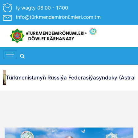
Iş wagty 08:00 - 17:00
info@türkmendemirönümleri.com.tm
Türkmenistanyň Russiýa Federasiýasyndaky (Astrahan