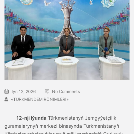
Iýn 12, 2026
No Comments
«TÜRKMENDEMIRÖNIMLERI»
12-nji iýunda
Türkmenistanyň Jemgyýetçilik
guramalarynyň merkezi binasynda Türkmenistanyň