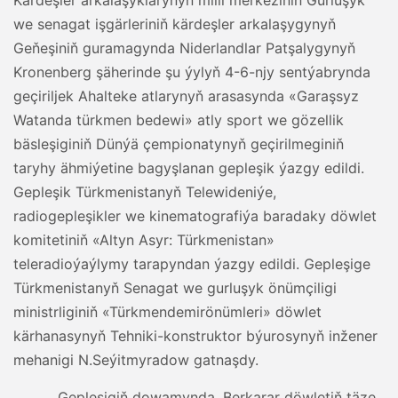
Kärdeşler arkalaşyklarynyň milli merkeziniň Gurluşyk
we senagat işgärleriniň kärdeşler arkalaşygynyň
Geňeşiniň guramagynda Niderlandlar Patşalygynyň
Kronenberg şäherinde şu ýylyň 4-6-njy sentýabrynda
geçiriljek Ahalteke atlarynyň arasasynda «Garaşsyz
Watanda türkmen bedewi» atly sport we gözellik
bäsleşiginiň Dünýä çempionatynyň geçirilmeginiň
taryhy ähmiýetine bagyşlanan gepleşik ýazgy edildi.
Gepleşik Türkmenistanyň Telewideniýe,
radiogepleşikler we kinematografiýa baradaky döwlet
komitetiniň «Altyn Asyr: Türkmenistan»
teleradioýaýlymy tarapyndan ýazgy edildi. Gepleşige
Türkmenistanyň Senagat we gurluşyk önümçiligi
ministrliginiň «Türkmendemirönümleri» döwlet
kärhanasynyň Tehniki-konstruktor býurosynyň inžener
mehanigi N.Seýitmyradow gatnaşdy.
Gepleşigiň dowamynda, Berkarar döwletiň täze