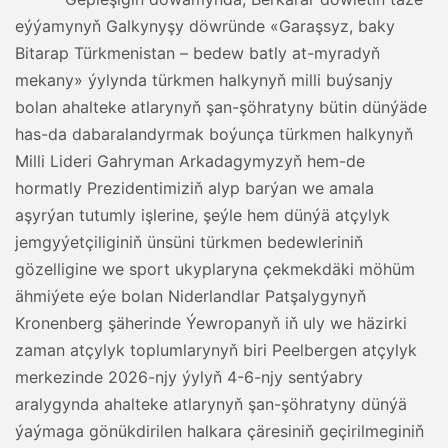
eýýamynyň Galkynyşy döwründe «Garaşsyz, baky
Bitarap Türkmenistan – bedew batly at-myradyň
mekany» ýylynda türkmen halkynyň milli buýsanjy
bolan ahalteke atlarynyň şan-şöhratyny bütin dünýäde
has-da dabaralandyrmak boýunça türkmen halkynyň
Milli Lideri Gahryman Arkadagymyzyň hem-de
hormatly Prezidentimiziň alyp barýan we amala
aşyrýan tutumly işlerine, şeýle hem dünýä atçylyk
jemgyýetçiliginiň ünsüni türkmen bedewleriniň
gözelligine we sport ukyplaryna çekmekdäki möhüm
ähmiýete eýe bolan Niderlandlar Patşalygynyň
Kronenberg şäherinde Ýewropanyň iň uly we häzirki
zaman atçylyk toplumlarynyň biri Peelbergen atçylyk
merkezinde 2026-njy ýylyň 4-6-njy sentýabry
aralygynda ahalteke atlarynyň şan-şöhratyny dünýä
ýaýmaga gönükdirilen halkara çäresiniň geçirilmeginiň