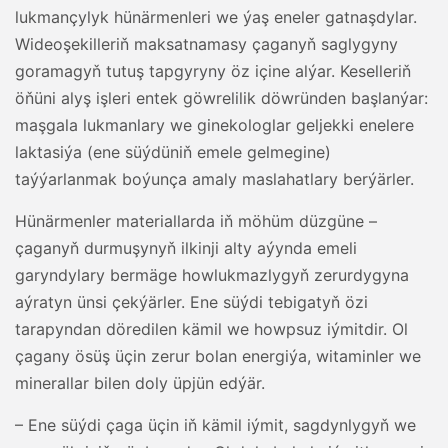
lukmançylyk hünärmenleri we ýaş eneler gatnaşdylar.
Wideoşekilleriň maksatnamasy çaganyň saglygyny
goramagyň tutuş tapgyryny öz içine alýar. Keselleriň
öňüni alyş işleri entek göwrelilik döwründen başlanýar:
maşgala lukmanlary we ginekologlar geljekki enelere
laktasiýa (ene süýdüniň emele gelmegine)
taýýarlanmak boýunça amaly maslahatlary berýärler.
Hünärmenler materiallarda iň möhüm düzgüne –
çaganyň durmuşynyň ilkinji alty aýynda emeli
garyndylary bermäge howlukmazlygyň zerurdygyna
aýratyn ünsi çekýärler. Ene süýdi tebigatyň özi
tarapyndan döredilen kämil we howpsuz iýmitdir. Ol
çagany ösüş üçin zerur bolan energiýa, witaminler we
minerallar bilen doly üpjün edýär.
– Ene süýdi çaga üçin iň kämil iýmit, sagdynlygyň we