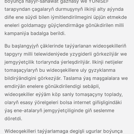
boýunça haýyr-sahawat gaznasy we ÝUNISEF
tarapyndan çagalaryň durmuşynyň ilkinji alty aýynda
diňe ene süýdi bilen iýmitlendirilmegini üpjün etmekde
eneleri goldamagy güýçlendirmäge gönükdirilen milli
kampaniýa badalga berildi.
Bu başlangyjyň çäklerinde taýýarlanan wideoşekilleriň
tapgyry milli telewideniýede yzygiderli görkezilýär we
jemgyýetçilik torlarynda ýerleşdirilýär. Ilkinji netijeler
tomaşaçylaryň bu wideoşekillere uly gyzyklanma
bildirýändigini görkezýär. Taslama ýaş maşgalalara we
emdirýän enelere gönükdirilendigi sebäpli,
wideoşekiller eýýäm köp sanly tomaşaçyny toplady,
olaryň esasy ýörelgeleri bolsa internet giňişligindäki
ýaş ene-atalaryň jemgyýetçiliginde giň seslenme
döretdi.
Wideoşekilleri taýýarlamaga degişli ugurlar boýunça