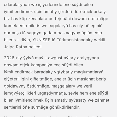
edaralarynda we iş ýerlerinde ene süýdi bilen
iýmitlendirmek üçin amatly şertleri döretmek arkaly,
biz has köp zenanlara bu tejribäni dowam etdirmäge
kömek edip bileris we çagalaryň has uly böleginiň
durmuşa iň sagdyn gadam basmagyny üpjün edip
bileris – diýip, ÝUNISEF-iň Türkmenistandaky wekili
Jalpa Ratna belledi.
2026-njy ýylyň maý – awgust aýlary aralygynda
dowam etjek kampaniýa ene süýdi bilen
iýmitlendirmek baradaky ygtybarly maglumatlaryň
elýeterliligini giňeltmäge, eneler üçin maslahat beriş
goldawyny ösdürmäge, maşgalalary we ýerli
jemgyýetçilikleri utgaşdyrmaga, şeýle hem ene süýdi
bilen iýmitlendirmek üçin amatly syýasaty we zähmet
şertlerini öňe sürmäge gönükdirilendir.