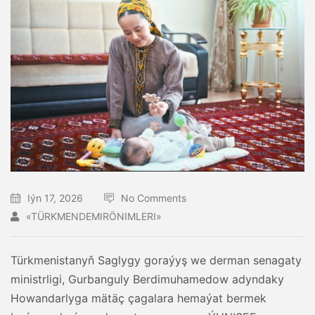
Iýn 17, 2026
No Comments
«TÜRKMENDEMIRÖNIMLERI»
Türkmenistanyň Saglygy goraýyş we derman senagaty
ministrligi, Gurbanguly Berdimuhamedow adyndaky
Howandarlyga mätäç çagalara hemaýat bermek