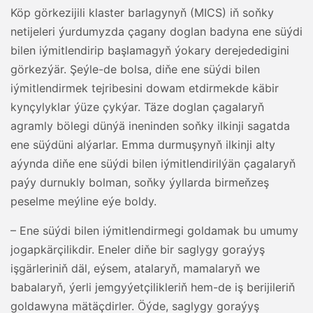
Köp görkezijili klaster barlagynyň (MICS) iň soňky
netijeleri ýurdumyzda çagany doglan badyna ene süýdi
bilen iýmitlendirip başlamagyň ýokary derejededigini
görkezýär. Şeýle-de bolsa, diňe ene süýdi bilen
iýmitlendirmek tejribesini dowam etdirmekde käbir
kynçylyklar ýüze çykýar. Täze doglan çagalaryň
agramly bölegi dünýä ineninden soňky ilkinji sagatda
ene süýdüni alýarlar. Emma durmuşynyň ilkinji alty
aýynda diňe ene süýdi bilen iýmitlendirilýän çagalaryň
paýy durnukly bolman, soňky ýyllarda birmeňzeş
peselme meýline eýe boldy.
– Ene süýdi bilen iýmitlendirmegi goldamak bu umumy
jogapkärçilikdir. Eneler diňe bir saglygy goraýyş
işgärleriniň däl, eýsem, atalaryň, mamalaryň we
babalaryň, ýerli jemgyýetçilikleriň hem-de iş berijileriň
goldawyna mätäçdirler. Öýde, saglygy goraýyş