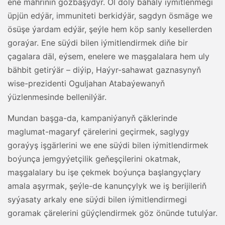
ene mähriniň gözbaşydyr. Ol doly bahaly iýmitlenmegi
üpjün edýär, immuniteti berkidýär, sagdyn ösmäge we
ösüşe ýardam edýär, şeýle hem köp sanly kesellerden
goraýar. Ene süýdi bilen iýmitlendirmek diňe bir
çagalara däl, eýsem, enelere we maşgalalara hem uly
bähbit getirýär – diýip, Haýyr-sahawat gaznasynyň
wise-prezidenti Oguljahan Atabaýewanyň
ýüzlenmesinde bellenilýär.
Mundan başga-da, kampaniýanyň çäklerinde
maglumat-magaryf çärelerini geçirmek, saglygy
goraýyş işgärlerini we ene süýdi bilen iýmitlendirmek
boýunça jemgyýetçilik geňeşçilerini okatmak,
maşgalalary bu işe çekmek boýunça başlangyçlary
amala aşyrmak, şeýle-de kanunçylyk we iş berijileriň
syýasaty arkaly ene süýdi bilen iýmitlendirmegi
goramak çärelerini güýçlendirmek göz önünde tutulýar.