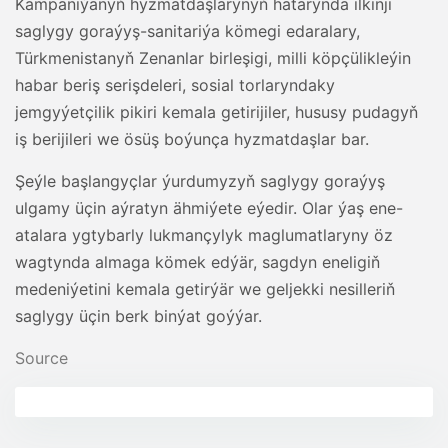
Kampaniýanyň hyzmatdaşlarynyň hatarynda ilkinji
saglygy goraýyş-sanitariýa kömegi edaralary,
Türkmenistanyň Zenanlar birleşigi, milli köpçülikleýin
habar beriş serişdeleri, sosial torlaryndaky
jemgyýetçilik pikiri kemala getirijiler, hususy pudagyň
iş berijileri we ösüş boýunça hyzmatdaşlar bar.
Şeýle başlangyçlar ýurdumyzyň saglygy goraýyş
ulgamy üçin aýratyn ähmiýete eýedir. Olar ýaş ene-
atalara ygtybarly lukmançylyk maglumatlaryny öz
wagtynda almaga kömek edýär, sagdyn eneligiň
medeniýetini kemala getirýär we geljekki nesilleriň
saglygy üçin berk binýat goýýar.
Source