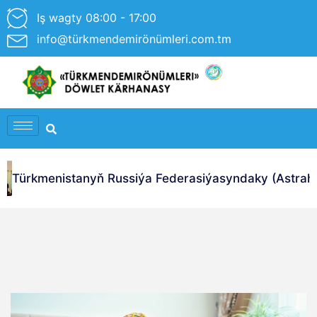
Iş wagty 08:00 - 17:00
info@türkmendemirönümleri.com.tm
Türkmenistanyň Russiýa Federasiýasyndaky (Astrahan