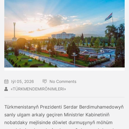
Iýl 05, 2026
No Comments
«TÜRKMENDEMIRÖNIMLERI»
Türkmenistanyň Prezidenti Serdar Berdimuhamedowyň
sanly ulgam arkaly geçiren Ministrler Kabinetiniň
nobatdaky mejlisinde döwlet durmuşynyň möhüm