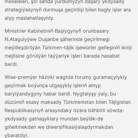
meseleleri, şol sanda ýurdumyzyň daşary ykdysady
strategiýasynyň durmuşa geçirilişi bilen bagly işler ara
alyp maslahatlaşyldy.
Ministrler Kabinetiniň Başlygynyň orunbasary
N.Atagulyýew Duşanbe şäherinde geçirilmegi
meýilleşdirilýän Türkmen-täjik işewürler geňeşiniň ikinji
mejlisine görülýän taýýarlyk işleri barada hasabat
berdi.
Wise-premýer häzirki wagtda forumy guramaçylykly
geçirmek boýunça utgaşykly işleriň alnyp
barylýandygyny habar berdi. Nygtalyşy ýaly, bu
düzümiň esasy maksady Türkmenistan bilen Täjigistan
Respublikasynyň arasyndaky özara bähbitli söwda-
ykdysady gatnaşyklary mundan beýläk-de
giňeltmekden we diwersifikasiýalaşdyrmakdan
ybaratdyr.