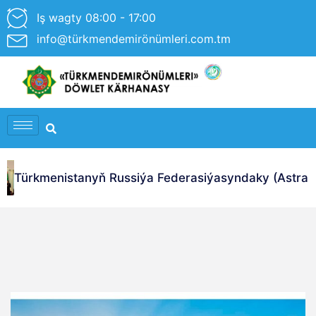
Iş wagty 08:00 - 17:00
info@türkmendemirönümleri.com.tm
Türkmenistanyň Russiýa Federasiýasyndaky (Astrahan