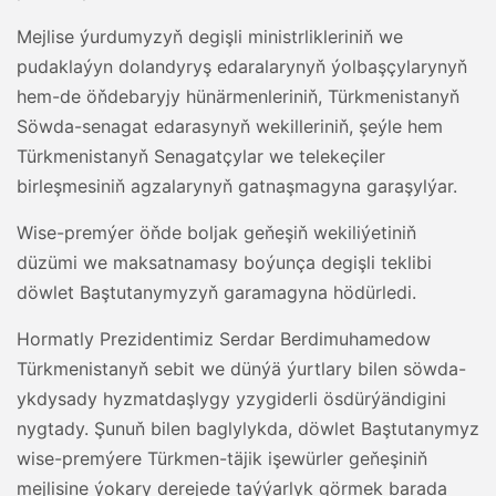
Mejlise ýurdumyzyň degişli ministrlikleriniň we
pudaklaýyn dolandyryş edaralarynyň ýolbaşçylarynyň
hem-de öňdebaryjy hünärmenleriniň, Türkmenistanyň
Söwda-senagat edarasynyň wekilleriniň, şeýle hem
Türkmenistanyň Senagatçylar we telekeçiler
birleşmesiniň agzalarynyň gatnaşmagyna garaşylýar.
Wise-premýer öňde boljak geňeşiň wekiliýetiniň
düzümi we maksatnamasy boýunça degişli teklibi
döwlet Baştutanymyzyň garamagyna hödürledi.
Hormatly Prezidentimiz Serdar Berdimuhamedow
Türkmenistanyň sebit we dünýä ýurtlary bilen söwda-
ykdysady hyzmatdaşlygy yzygiderli ösdürýändigini
nygtady. Şunuň bilen baglylykda, döwlet Baştutanymyz
wise-premýere Türkmen-täjik işewürler geňeşiniň
mejlisine ýokary derejede taýýarlyk görmek barada