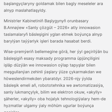
başlangyçlaryny goldamak bilen bagly meseleler ara
alnyp maslahatlaşyldy.
Ministrler Kabinetiniň Başlygynyň orunbasary
B.Annaýew «Sanly çözgüt – 2026» atly innowasion
taslamalaryň bäsleşigini yglan etmek boýunça alnyp
barylýan taýýarlyk işleri barada hasabat berdi.
Wise-premýeriň bellemegine görä, her ýyl geçirilýän bu
bäsleşigiň esasy maksady programma üpjünçiligini
işläp düzýän we innowasion oýlap tapyşlar bilen
meşgullanýan zehinli ýaşlary ýüze çykarmakdan we
höweslendirmekden ybaratdyr. 2026-njy ýylda
bäsleşik emeli aň, robototehnika we awtomatizasiýa,
sanly lukmançylyk, bilim we elektron okuw, «akylly»
şäherler, «akylly» oba hojalyk tehnologiýalary hem-de
hyzmatlar ulgamy ýaly möhüm ugurlar boýunça