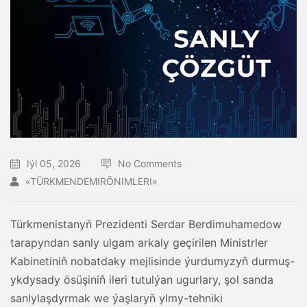
Iýl 05, 2026
No Comments
«TÜRKMENDEMIRÖNIMLERI»
Türkmenistanyň Prezidenti Serdar Berdimuhamedow
tarapyndan sanly ulgam arkaly geçirilen Ministrler
Kabinetiniň nobatdaky mejlisinde ýurdumyzyň durmuş-
ykdysady ösüşiniň ileri tutulýan ugurlary, şol sanda
sanlylaşdyrmak we ýaşlaryň ylmy-tehniki