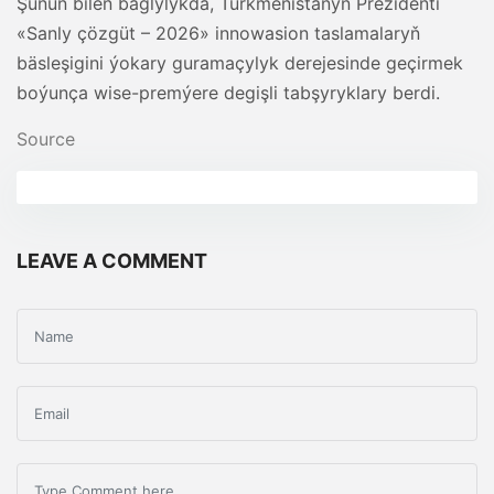
Şunuň bilen baglylykda, Türkmenistanyň Prezidenti
«Sanly çözgüt – 2026» innowasion taslamalaryň
bäsleşigini ýokary guramaçylyk derejesinde geçirmek
boýunça wise-premýere degişli tabşyryklary berdi.
Source
LEAVE A COMMENT