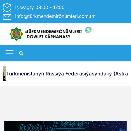
Iş wagty 08:00 - 17:00
info@türkmendemirönümleri.com.tm
Türkmenistanyň Russiýa Federasiýasyndaky (Astrahan