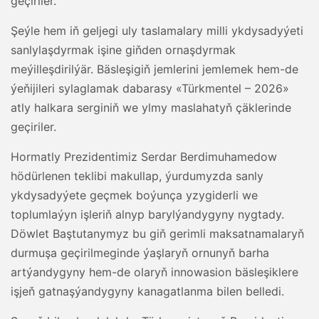
geçiriler.
Şeýle hem iň geljegi uly taslamalary milli ykdysadyýeti
sanlylaşdyrmak işine giňden ornaşdyrmak
meýilleşdirilýär. Bäsleşigiň jemlerini jemlemek hem-de
ýeňijileri sylaglamak dabarasy «Türkmentel – 2026»
atly halkara serginiň we ylmy maslahatyň çäklerinde
geçiriler.
Hormatly Prezidentimiz Serdar Berdimuhamedow
hödürlenen teklibi makullap, ýurdumyzda sanly
ykdysadyýete geçmek boýunça yzygiderli we
toplumlaýyn işleriň alnyp barylýandygyny nygtady.
Döwlet Baştutanymyz bu giň gerimli maksatnamalaryň
durmuşa geçirilmeginde ýaşlaryň ornunyň barha
artýandygyny hem-de olaryň innowasion bäsleşiklere
işjeň gatnaşýandygyny kanagatlanma bilen belledi.