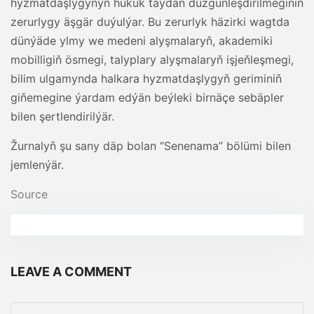
hyzmatdaşlygynyň hukuk taýdan düzgünleşdirilmeginiň
zerurlygy äşgär duýulýar. Bu zerurlyk häzirki wagtda
dünýäde ylmy we medeni alyşmalaryň, akademiki
mobilligiň ösmegi, talyplary alyşmalaryň işjeňleşmegi,
bilim ulgamynda halkara hyzmatdaşlygyň geriminiň
giňemegine ýardam edýän beýleki birnäçe sebäpler
bilen şertlendirilýär.
Žurnalyň şu sany däp bolan “Senenama” bölümi bilen
jemlenýär.
Source
LEAVE A COMMENT