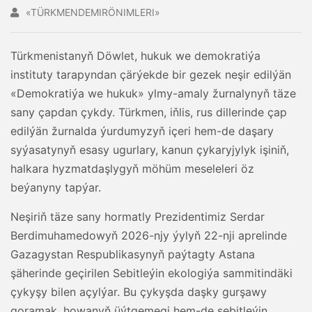
«TÜRKMENDEMIRÖNIMLERI»
Türkmenistanyň Döwlet, hukuk we demokratiýa
instituty tarapyndan çärýekde bir gezek neşir edilýän
«Demokratiýa we hukuk» ylmy-amaly žurnalynyň täze
sany çapdan çykdy. Türkmen, iňlis, rus dillerinde çap
edilýän žurnalda ýurdumyzyň içeri hem-de daşary
syýasatynyň esasy ugurlary, kanun çykaryjylyk işiniň,
halkara hyzmatdaşlygyň möhüm meseleleri öz
beýanyny tapýar.
Neşiriň täze sany hormatly Prezidentimiz Serdar
Berdimuhamedowyň 2026-njy ýylyň 22-nji aprelinde
Gazagystan Respublikasynyň paýtagty Astana
şäherinde geçirilen Sebitleýin ekologiýa sammitindäki
çykyşy bilen açylýar. Bu çykyşda daşky gurşawy
goramak, howanyň üýtgemegi hem-de sebitleýin