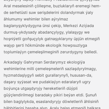
Aral meselesiniň çölleşme, buzluklaryň eremegi hem-
de serhetüsti suw serişdelerini dolandyrmak ýaly
ählumumy wehimler bilen aýrylmaz
baglanyşyklydygyna ünsi çekip, Merkezi Aziýada
durmuş-ykdysady abadançylygy, ylalaşygy we
hoşniýetli goňşuçylyk gatnaşyklaryny üpjün etmegiň
wajyp şerti hökmünde ekologik howpsuzlyga
toplumlaýyn çemeleşilmeginiň zerurdygyny belledi.
Arkadagly Gahryman Serdarymyz ekologiýa
wehimlerine milli çemeleşmeleriň sazlaşdyrylmagy,
hyzmatdaşlygyň sebit gurallarynyň, hususan-da,
daşary syýasat we pudaklaýyn edaralaryň ugry
boýunça utgaşdyryjy hereketleriň düýpli
güýçlendirilmegi baradaky pikiri beýan etdi. Şunuň
bilen baglylykda, esaslandyryjy döwletleriň ählisiniň
bähbitlerini hasaba alyp, Araly halas etmegiň halkara