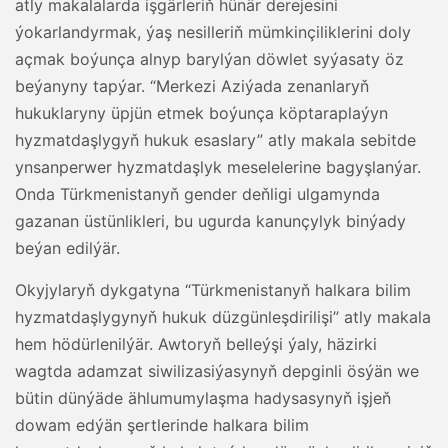
atly makalalarda işgärleriň hünär derejesini
ýokarlandyrmak, ýaş nesilleriň mümkinçiliklerini doly
açmak boýunça alnyp barylýan döwlet syýasaty öz
beýanyny tapýar. “Merkezi Aziýada zenanlaryň
hukuklaryny üpjün etmek boýunça köptaraplaýyn
hyzmatdaşlygyň hukuk esaslary” atly makala sebitde
ynsanperwer hyzmatdaşlyk meselelerine bagyşlanýar.
Onda Türkmenistanyň gender deňligi ulgamynda
gazanan üstünlikleri, bu ugurda kanunçylyk binýady
beýan edilýär.
Okyjylaryň dykgatyna “Türkmenistanyň halkara bilim
hyzmatdaşlygynyň hukuk düzgünleşdirilişi” atly makala
hem hödürlenilýär. Awtoryň belleýşi ýaly, häzirki
wagtda adamzat siwilizasiýasynyň depginli ösýän we
bütin dünýäde ählumumylaşma hadysasynyň işjeň
dowam edýän şertlerinde halkara bilim