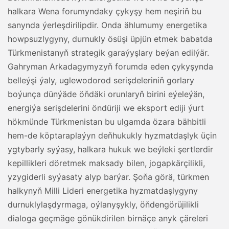
halkara Wena forumyndaky çykyşy hem neşiriň bu
sanynda ýerleşdirilipdir. Onda ählumumy energetika
howpsuzlygyny, durnukly ösüşi üpjün etmek babatda
Türkmenistanyň strategik garaýyşlary beýan edilýär.
Gahryman Arkadagymyzyň forumda eden çykyşynda
belleýşi ýaly, uglewodorod serişdeleriniň gorlary
boýunça dünýäde öňdäki orunlaryň birini eýeleýän,
energiýa serişdelerini öndüriji we eksport ediji ýurt
hökmünde Türkmenistan bu ulgamda özara bähbitli
hem-de köptaraplaýyn deňhukukly hyzmatdaşlyk üçin
ygtybarly syýasy, halkara hukuk we beýleki şertlerdir
kepillikleri döretmek maksady bilen, jogapkärçilikli,
yzygiderli syýasaty alyp barýar. Şoňa görä, türkmen
halkynyň Milli Lideri energetika hyzmatdaşlygyny
durnuklylaşdyrmaga, oýlanyşykly, öňdengörüjilikli
dialoga geçmäge gönükdirilen birnäçe anyk çäreleri