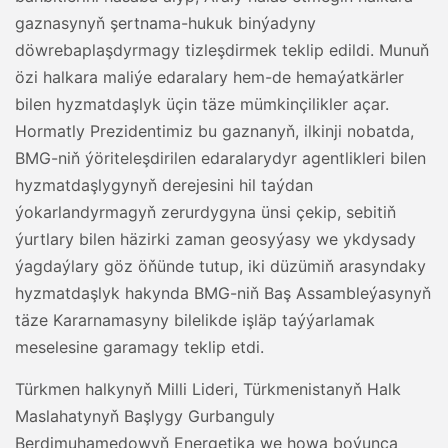
gaznasynyň şertnama-hukuk binýadyny
döwrebaplaşdyrmagy tizleşdirmek teklip edildi. Munuň
özi halkara maliýe edaralary hem-de hemaýatkärler
bilen hyzmatdaşlyk üçin täze mümkinçilikler açar.
Hormatly Prezidentimiz bu gaznanyň, ilkinji nobatda,
BMG-niň ýöriteleşdirilen edaralarydyr agentlikleri bilen
hyzmatdaşlygynyň derejesini hil taýdan
ýokarlandyrmagyň zerurdygyna ünsi çekip, sebitiň
ýurtlary bilen häzirki zaman geosyýasy we ykdysady
ýagdaýlary göz öňünde tutup, iki düzümiň arasyndaky
hyzmatdaşlyk hakynda BMG-niň Baş Assambleýasynyň
täze Kararnamasyny bilelikde işläp taýýarlamak
meselesine garamagy teklip etdi.
Türkmen halkynyň Milli Lideri, Türkmenistanyň Halk
Maslahatynyň Başlygy Gurbanguly
Berdimuhamedowyň Energetika we howa boýunça