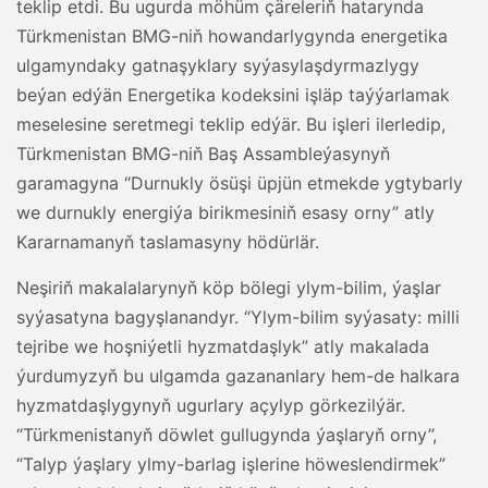
teklip etdi. Bu ugurda möhüm çäreleriň hatarynda
Türkmenistan BMG-niň howandarlygynda energetika
ulgamyndaky gatnaşyklary syýasylaşdyrmazlygy
beýan edýän Energetika kodeksini işläp taýýarlamak
meselesine seretmegi teklip edýär. Bu işleri ilerledip,
Türkmenistan BMG-niň Baş Assambleýasynyň
garamagyna “Durnukly ösüşi üpjün etmekde ygtybarly
we durnukly energiýa birikmesiniň esasy orny” atly
Kararnamanyň taslamasyny hödürlär.
Neşiriň makalalarynyň köp bölegi ylym-bilim, ýaşlar
syýasatyna bagyşlanandyr. “Ylym-bilim syýasaty: milli
tejribe we hoşniýetli hyzmatdaşlyk” atly makalada
ýurdumyzyň bu ulgamda gazananlary hem-de halkara
hyzmatdaşlygynyň ugurlary açylyp görkezilýär.
“Türkmenistanyň döwlet gullugynda ýaşlaryň orny”,
“Talyp ýaşlary ylmy-barlag işlerine höweslendirmek”