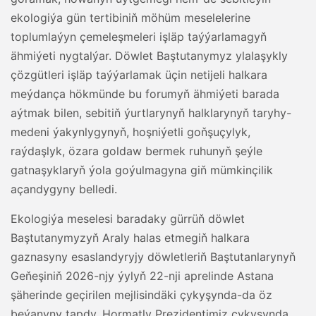
ekologiýa gün tertibiniň möhüm meselelerine
toplumlaýyn çemeleşmeleri işläp taýýarlamagyň
ähmiýeti nygtalýar. Döwlet Baştutanymyz ylalaşykly
çözgütleri işläp taýýarlamak üçin netijeli halkara
meýdança hökmünde bu forumyň ähmiýeti barada
aýtmak bilen, sebitiň ýurtlarynyň halklarynyň taryhy-
medeni ýakynlygynyň, hoşniýetli goňşuçylyk,
raýdaşlyk, özara goldaw bermek ruhunyň şeýle
gatnaşyklaryň ýola goýulmagyna giň mümkinçilik
açandygyny belledi.
Ekologiýa meselesi baradaky gürrüň döwlet
Baştutanymyzyň Araly halas etmegiň halkara
gaznasyny esaslandyryjy döwletleriň Baştutanlarynyň
Geňeşiniň 2026-njy ýylyň 22-nji aprelinde Astana
şäherinde geçirilen mejlisindäki çykyşynda-da öz
beýanyny tapdy. Hormatly Prezidentimiz çykyşynda