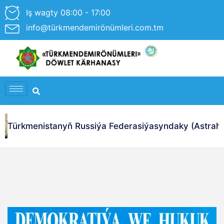
Iş wagty 08:00 - 17:00
info@türkmendemirönümleri.com.tm
Türkmenistanyň Russiýa Federasiýasyndaky (Astrahan 