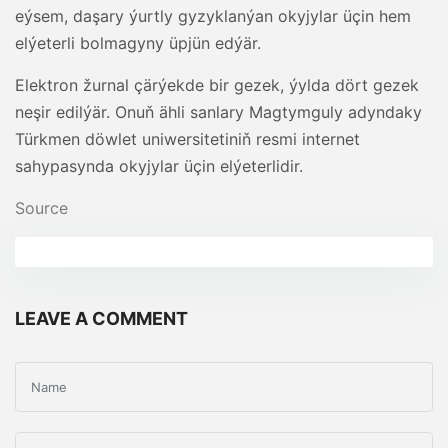
eýsem, daşary ýurtly gyzyklanýan okyjylar üçin hem
elýeterli bolmagyny üpjün edýär.
Elektron žurnal çärýekde bir gezek, ýylda dört gezek
neşir edilýär. Onuň ähli sanlary Magtymguly adyndaky
Türkmen döwlet uniwersitetiniň resmi internet
sahypasynda okyjylar üçin elýeterlidir.
Source
LEAVE A COMMENT