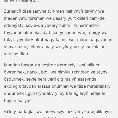
sanyny neşir etdi.
Žurnalyň täze sanyna türkmen halkynyň taryhy we
medeniýeti, türkmen we daşary ýurt dilleri hem-de
edebiýaty, şeýle-de ýokary hünärli hünärmenleri
taýýarlamak maksady bilen ynsanperwer, tebigy we
takyk ylymlary okatmagy kämilleşdirmäge bagyşlanan
ylmy-nazary, ylmy-amaly we ylmy-usuly makalalar
ýerleşdirilen.
Mundan başga-da neşirde dermanlyk ösümlikleri
öwrenmek, nano-, bio- we himiýa tehnologiýalaryny
ösdürmek, şeýle hem ýerli çig malyň esasynda
ekologik taýdan arassa önümleri we täze materiallary
öndürmek ugurlaryndaky ylmy barlaglaryň netijeleri
beýan edilýär.
«Ylmy barlaglar we innowasiýalar» ylmy-köpçülikleýin