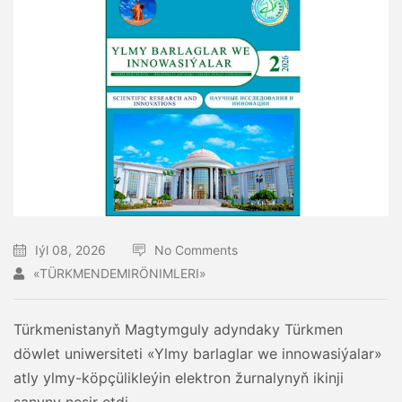
Iýl 08, 2026
No Comments
«TÜRKMENDEMIRÖNIMLERI»
Türkmenistanyň Magtymguly adyndaky Türkmen
döwlet uniwersiteti «Ylmy barlaglar we innowasiýalar»
atly ylmy-köpçülikleýin elektron žurnalynyň ikinji