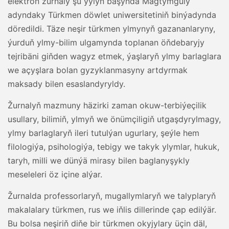
elektron žurnaly şu ýylyň başynda Magtymguly
adyndaky Türkmen döwlet uniwersitetiniň binýadynda
döredildi. Täze neşir türkmen ylmynyň gazananlaryny,
ýurduň ylmy-bilim ulgamynda toplanan öňdebaryjy
tejribäni giňden wagyz etmek, ýaşlaryň ylmy barlaglara
we açyşlara bolan gyzyklanmasyny artdyrmak
maksady bilen esaslandyryldy.
Žurnalyň mazmuny häzirki zaman okuw-terbiýeçilik
usullary, bilimiň, ylmyň we önümçiligiň utgaşdyrylmagy,
ylmy barlaglaryň ileri tutulýan ugurlary, şeýle hem
filologiýa, psihologiýa, tebigy we takyk ylymlar, hukuk,
taryh, milli we dünýä mirasy bilen baglanyşykly
meseleleri öz içine alýar.
Žurnalda professorlaryň, mugallymlaryň we talyplaryň
makalalary türkmen, rus we iňlis dillerinde çap edilýär.
Bu bolsa neşiriň diňe bir türkmen okyjylary üçin däl,