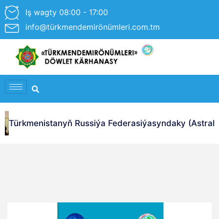
Iş wagty 08:00 - 17:00
info@türkmendemirönümleri.com.tm
Türkmenistanyň Russiýa Federasiýasyndaky (Astrahan