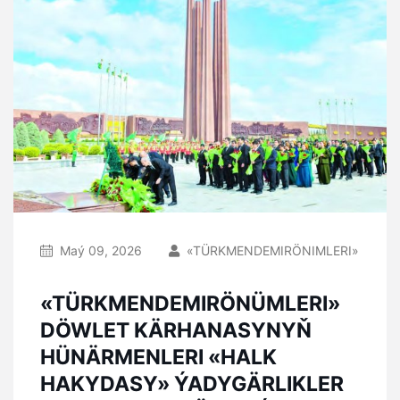
Maý 09, 2026
«TÜRKMENDEMIRÖNIMLERI»
«TÜRKMENDEMIRÖNÜMLERI»
DÖWLET KÄRHANASYNYŇ
HÜNÄRMENLERI «HALK
HAKYDASY» ÝADYGÄRLIKLER