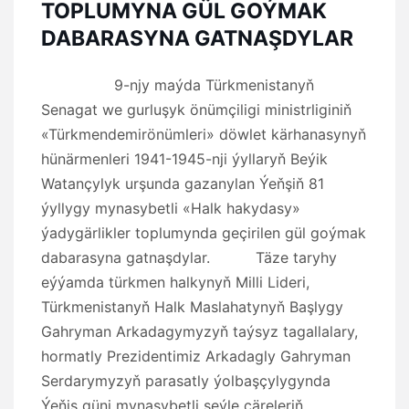
TOPLUMYNA GÜL GOÝMAK
DABARASYNA GATNAŞDYLAR
9-njy maýda Türkmenistanyň
Senagat we gurluşyk önümçiligi ministrliginiň
«Türkmendemirönümleri» döwlet kärhanasynyň
hünärmenleri 1941-1945-nji ýyllaryň Beýik
Watançylyk urşunda gazanylan Ýeňşiň 81
ýyllygy mynasybetli «Halk hakydasy»
ýadygärlikler toplumynda geçirilen gül goýmak
dabarasyna gatnaşdylar. Täze taryhy
eýýamda türkmen halkynyň Milli Lideri,
Türkmenistanyň Halk Maslahatynyň Başlygy
Gahryman Arkadagymyzyň taýsyz tagallalary,
hormatly Prezidentimiz Arkadagly Gahryman
Serdarymyzyň parasatly ýolbaşçylygynda
Ýeňiş güni mynasybetli şeýle çäreleriň