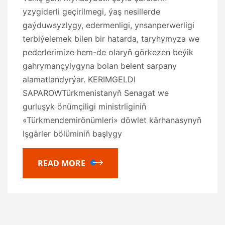
yzygiderli geçirilmegi, ýaş nesillerde
gaýduwsyzlygy, edermenligi, ynsanperwerligi
terbiýelemek bilen bir hatarda, taryhymyza we
pederlerimize hem-de olaryň görkezen beýik
gahrymançylygyna bolan belent sarpany
alamatlandyrýar. KERIMGELDI
SAPAROWTürkmenistanyň Senagat we
gurluşyk önümçiligi ministrliginiň
«Türkmendemirönümleri» döwlet kärhanasynyň
Işgärler bölüminiň başlygy
READ MORE