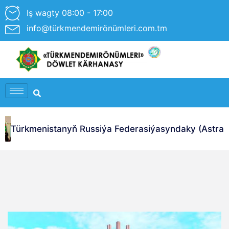
Iş wagty 08:00 - 17:00
info@türkmendemirönümleri.com.tm
Türkmenistanyň Russiýa Federasiýasyndaky (Astrahan