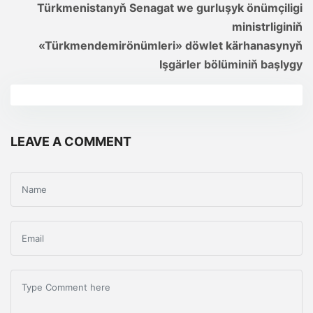
Türkmenistanyň Senagat we gurluşyk önümçiligi
ministrliginiň
«Türkmendemirönümleri» döwlet kärhanasynyň
Işgärler bölüminiň başlygy
LEAVE A COMMENT