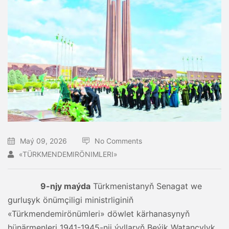
Maý 09, 2026
No Comments
«TÜRKMENDEMIRÖNIMLERI»
9-njy maýda
Türkmenistanyň Senagat we
gurluşyk önümçiligi ministrliginiň
«Türkmendemirönümleri» döwlet kärhanasynyň
hünärmenleri 1941-1945-nji ýyllaryň Beýik Watançylyk