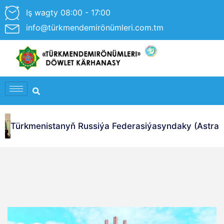
Iş wagty 08:00 - 17:00
info@türkmendemirönümleri.com.tm
Türkmenistanyň Russiýa Federasiýasyndaky (Astrahan