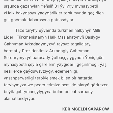
urşunda gazanylan Ýeňşiň 81 ýyllygy mynasybetli
«Halk hakydasy» ýadygärlikler toplumynda geçirilen
gül goýmak dabarasyna gatnaşdylar.
Täze taryhy eýýamda türkmen halkynyň Milli
Lideri, Türkmenistanyň Halk Maslahatynyň Başlygy
Gahryman Arkadagymyzyň taýsyz tagallalary,
hormatly Prezidentimiz Arkadagly Gahryman
Serdarymyzyň parasatly ýolbaşçylygynda Ýeňiş güni
mynasybetli şeýle çäreleriň yzygiderli geçirilmegi, ýaş
nesillerde gaýduwsyzlygy, edermenligi,
ynsanperwerligi terbiýelemek bilen bir hatarda,
taryhymyza we pederlerimize hem-de olaryň görkezen
beýik gahrymançylygyna bolan belent sarpany
alamatlandyrýar.
KERIMGELDI SAPAROW