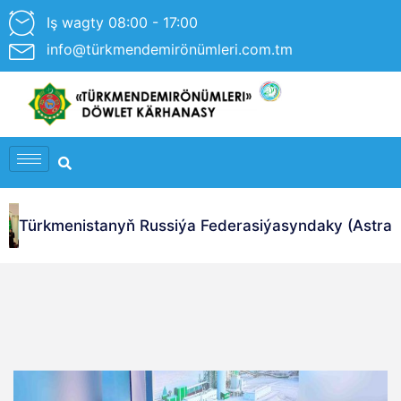
Iş wagty 08:00 - 17:00
info@türkmendemirönümleri.com.tm
Türkmenistanyň Russiýa Federasiýasyndaky (Astrahan