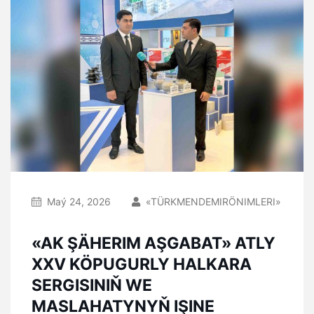
Maý 24, 2026
«TÜRKMENDEMIRÖNIMLERI»
«AK ŞÄHERIM AŞGABAT» ATLY
XXV KÖPUGURLY HALKARA
SERGISINIŇ WE
MASLAHATYNYŇ IŞINE