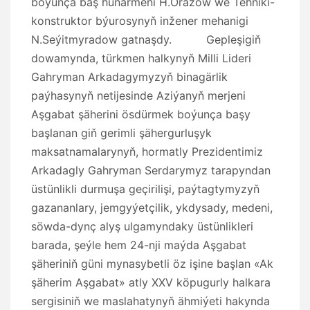
boýunça baş hünärmeni H.Orazow we Tehniki-
konstruktor býurosynyň inžener mehanigi
N.Seýitmyradow gatnaşdy. Gepleşigiň
dowamynda, türkmen halkynyň Milli Lideri
Gahryman Arkadagymyzyň binagärlik
paýhasynyň netijesinde Aziýanyň merjeni
Aşgabat şäherini ösdürmek boýunça başy
başlanan giň gerimli şähergurluşyk
maksatnamalarynyň, hormatly Prezidentimiz
Arkadagly Gahryman Serdarymyz tarapyndan
üstünlikli durmuşa geçirilişi, paýtagtymyzyň
gazananlary, jemgyýetçilik, ykdysady, medeni,
söwda-dynç alyş ulgamyndaky üstünlikleri
barada, şeýle hem 24-nji maýda Aşgabat
şäheriniň güni mynasybetli öz işine başlan «Ak
şäherim Aşgabat» atly XXV köpugurly halkara
sergisiniň we maslahatynyň ähmiýeti hakynda