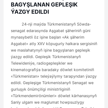
BAGYŞLANAN GEPLEŞIK
ÝAZGY EDILDI
24-nji maýda Türkmenistanyň Söwda-
senagat edarasynda Aşgabat şäheriniň güni
mynasybetli öz işine başlan «Ak şäherim
Aşgabat» atly XXV köpugurly halkara sergisiniň
we maslahatynyň işine bagyşlanan gepleşik
ýazgy edildi. Gepleşik Türkmenistanyň
Telewideniýe, radiogepleşikler we
kinematografiýa baradaky döwlet komitetiniň
«Türkmenistan» teleýaýlymy tarapyndan ýazgy
edildi. Gepleşige Türkmenistanyň Senagat we
gurluşyk önümçiligi ministrliginiň
«Türkmendemirönümleri» döwlet kärhanasynyň
Sanly ulgam we maglumat howpsuzlygy