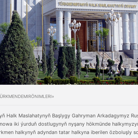
TÜRKMENDEMIRÖNIMLERI»
tanyň Halk Maslahatynyň Başlygy Gahryman Arkadagymyz Rus
nowa iki ýurduň dostlugynyň nyşany hökmünde halkymyzyň
ürkmen halkynyň adyndan tatar halkyna iberilen özboluşly s