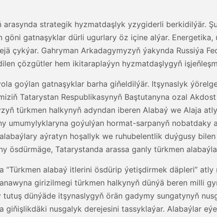
arasynda strategik hyzmatdaşlyk yzygiderli berkidilýär. Şu
 göni gatnaşyklar dürli ugurlary öz içine alýar. Energetika
erejä çykýar. Gahryman Arkadagymyzyň ýakynda Russiýa Fe
ilen çözgütler hem ikitaraplaýyn hyzmatdaşlygyň işjeňleşm
ola goýlan gatnaşyklar barha giňeldilýär. Itşynaslyk ýörel
erimiziň Tatarystan Respublikasynyň Baştutanyna ozal Akdos
ň türkmen halkynyň adyndan iberen Alabaý we Alaja atly 
hy umumylyklaryna goýulýan hormat-sarpanyň nobatdaky a
abaýlary aýratyn hoşallyk we ruhubelentlik duýgusy bilen 
yny ösdürmäge, Tatarystanda arassa ganly türkmen alabaý
a “Türkmen alabaý itlerini ösdürip ýetişdirmek däpleri” a
awyna girizilmegi türkmen halkynyň dünýä beren milli gym
ry tutuş dünýäde itşynaslygyň örän gadymy sungatynyň nus
giňişlikdäki nusgalyk derejesini tassyklaýar. Alabaýlar eý