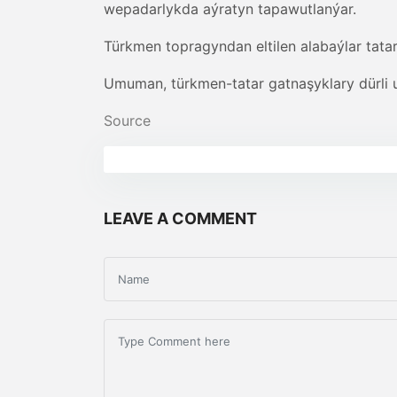
wepadarlykda aýratyn tapawutlanýar.
Türkmen topragyndan eltilen alabaýlar tata
Umuman, türkmen-tatar gatnaşyklary dürli ugu
Source
LEAVE A COMMENT