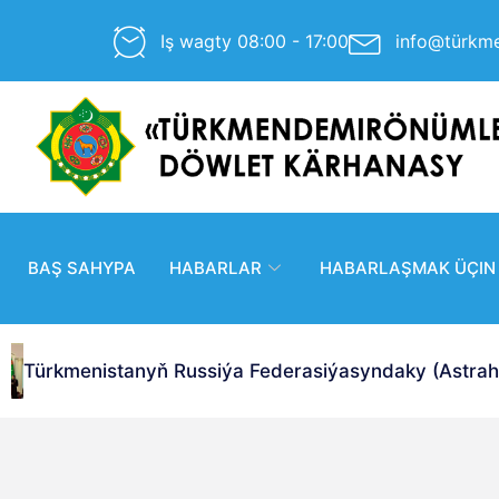
Iş wagty 08:00 - 17:00
info@türkm
BAŞ SAHYPA
HABARLAR
HABARLAŞMAK ÜÇIN
Türkmenistanyň Russiýa Federasiýasyndaky (Astrahan 