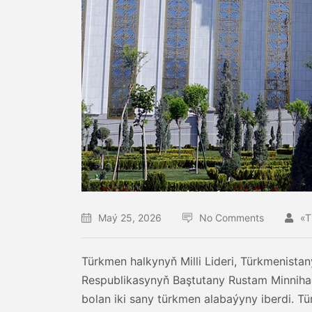
Maý 25, 2026
No Comments
«
Türkmen halkynyň Milli Lideri, Türkmenis
Respublikasynyň Baştutany Rustam Minniha
bolan iki sany türkmen alabaýyny iberdi. T