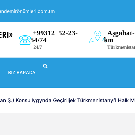
endemirönümleri.com.tm
+99312 52-23-
Aşgabat-
54/74
km
24/7
Türkmenista
BIZ BARADA
Ş.) Konsullygynda Geçiriljek Türkmenistanyň Halk Mas