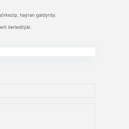
görkezip, haýran galdyrdy.
i ilerledilýär.