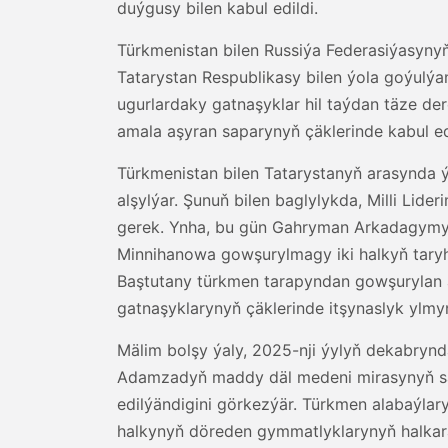
duýgusy bilen kabul edildi.
Türkmenistan bilen Russiýa Federasiýasynyň 
Tatarystan Respublikasy bilen ýola goýulýan
ugurlardaky gatnaşyklar hil taýdan täze d
amala aşyran saparynyň çäklerinde kabul ed
Türkmenistan bilen Tatarystanyň arasynda ý
alşylýar. Şunuň bilen baglylykda, Milli Lid
gerek. Ynha, bu gün Gahryman Arkadagymyzy
Minnihanowa gowşurylmagy iki halkyň tary
Baştutany türkmen tarapyndan gowşurylan al
gatnaşyklarynyň çäklerinde itşynaslyk ylm
Mälim bolşy ýaly, 2025-nji ýylyň dekabrynd
Adamzadyň maddy däl medeni mirasynyň san
edilýändigini görkezýär. Türkmen alabaýla
halkynyň döreden gymmatlyklarynyň halkara 