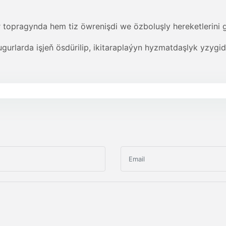
r topragynda hem tiz öwrenişdi we özboluşly hereketlerini 
rlarda işjeň ösdürilip, ikitaraplaýyn hyzmatdaşlyk yzygiderl