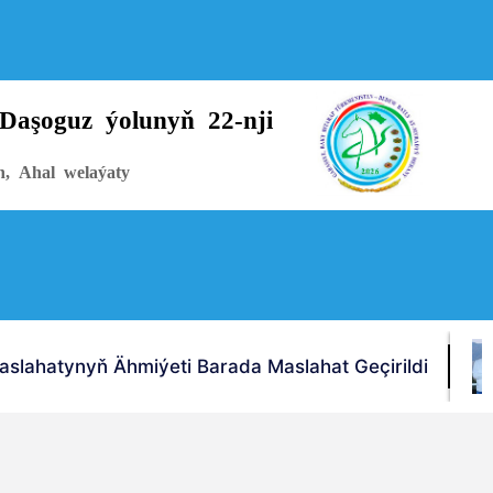
Daşoguz ýolunyň 22-nji
n, Ahal welaýaty
lahatynyň Ähmiýeti Barada Maslahat Geçirildi