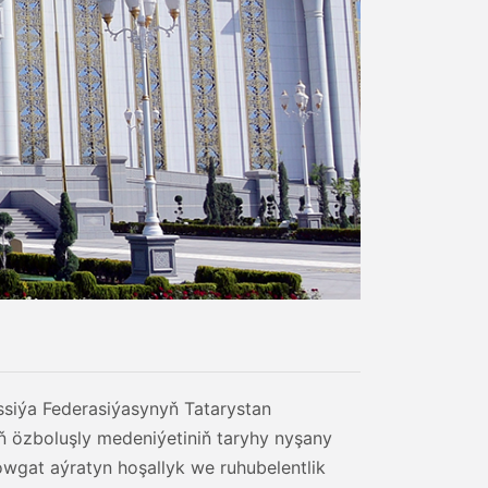
siýa Federasiýasynyň Tatarystan
 özboluşly medeniýetiniň taryhy nyşany
owgat aýratyn hoşallyk we ruhubelentlik