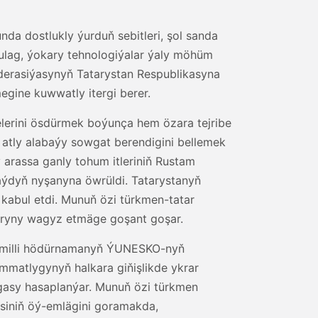
nda dostlukly ýurduň sebitleri, şol sanda
, ulag, ýokary tehnologiýalar ýaly möhüm
derasiýasynyň Tatarystan Respublikasyna
egine kuwwatly itergi berer.
gelerini ösdürmek boýunça hem özara tejribe
t atly alabaýy sowgat berendigini bellemek
arassa ganly tohum itleriniň Rustam
ýdyň nyşanyna öwrüldi. Tatarystanyň
kabul etdi. Munuň özi türkmen-tatar
laryny wagyz etmäge goşant goşar.
tly milli hödürnamanyň ÝUNESKO-nyň
matlygynyň halkara giňişlikde ykrar
gasy hasaplanýar. Munuň özi türkmen
esiniň öý-emlägini goramakda,