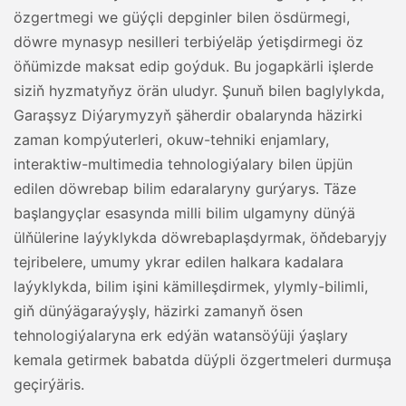
özgertmegi we güýçli depginler bilen ösdürmegi,
döwre mynasyp nesilleri terbiýeläp ýetişdirmegi öz
öňümizde maksat edip goýduk. Bu jogapkärli işlerde
siziň hyzmatyňyz örän uludyr. Şunuň bilen baglylykda,
Garaşsyz Diýarymyzyň şäherdir obalarynda häzirki
zaman kompýuterleri, okuw-tehniki enjamlary,
interaktiw-multimedia tehnologiýalary bilen üpjün
edilen döwrebap bilim edaralaryny gurýarys. Täze
başlangyçlar esasynda milli bilim ulgamyny dünýä
ülňülerine laýyklykda döwrebaplaşdyrmak, öňdebaryjy
tejribelere, umumy ykrar edilen halkara kadalara
laýyklykda, bilim işini kämilleşdirmek, ylymly-bilimli,
giň dünýägaraýyşly, häzirki zamanyň ösen
tehnologiýalaryna erk edýän watansöýüji ýaşlary
kemala getirmek babatda düýpli özgertmeleri durmuşa
geçirýäris.