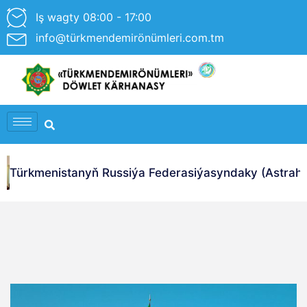
Iş wagty 08:00 - 17:00
info@türkmendemirönümleri.com.tm
Türkmenistanyň Russiýa Federasiýasyndaky (Astrahan