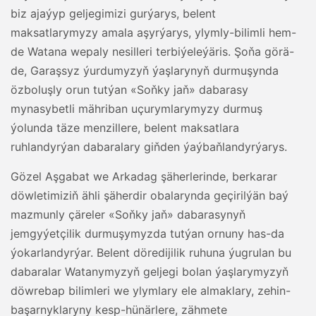
biz ajaýyp geljegimizi gurýarys, belent
maksatlarymyzy amala aşyrýarys, ylymly-bilimli hem-
de Watana wepaly nesilleri terbiýeleýäris. Şoňa görä-
de, Garaşsyz ýurdumyzyň ýaşlarynyň durmuşynda
özboluşly orun tutýan «Soňky jaň» dabarasy
mynasybetli mähriban uçurymlarymyzy durmuş
ýolunda täze menzillere, belent maksatlara
ruhlandyrýan dabaralary giňden ýaýbaňlandyrýarys.
Gözel Aşgabat we Arkadag şäherlerinde, berkarar
döwletimiziň ähli şäherdir obalarynda geçirilýän baý
mazmunly çäreler «Soňky jaň» dabarasynyň
jemgyýetçilik durmuşymyzda tutýan ornuny has-da
ýokarlandyrýar. Belent döredijilik ruhuna ýugrulan bu
dabaralar Watanymyzyň geljegi bolan ýaşlarymyzyň
döwrebap bilimleri we ylymlary ele almaklary, zehin-
başarnyklaryny kesp-hünärlere, zähmete