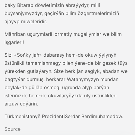
baky Bitarap döwletimiziň abraýydyr, milli
buýsanjymyzdyr, geçirýän bilim özgertmelerimiziň
ajaýyp miweleridir.
Mähriban uçurymlar!Hormatly mugallymlar we bilim
işgärleri!
Sizi «Soňky jaň» dabarasy hem-de okuw ýylynyň
üstünlikli tamamlanmagy bilen ýene-de bir gezek tüýs
ýürekden gutlaýaryn. Size berk jan saglyk, abadan we
bagtyýar durmuş, berkarar Watanymyzyň mundan
beýläk-de gülläp ösmegi ugrunda alyp barýan
işleriňizde hem-de okuwlaryňyzda uly üstünlikleri
arzuw edýärin.
Türkmenistanyň PrezidentiSerdar Berdimuhamedow.
Source