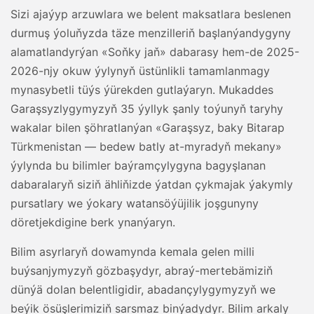
Sizi ajaýyp arzuwlara we belent maksatlara beslenen
durmuş ýoluňyzda täze menzilleriň başlanýandygyny
alamatlandyrýan «Soňky jaň» dabarasy hem-de 2025-
2026-njy okuw ýylynyň üstünlikli tamamlanmagy
mynasybetli tüýs ýürekden gutlaýaryn. Mukaddes
Garaşsyzlygymyzyň 35 ýyllyk şanly toýunyň taryhy
wakalar bilen şöhratlanýan «Garaşsyz, baky Bitarap
Türkmenistan — bedew batly at-myradyň mekany»
ýylynda bu bilimler baýramçylygyna bagyşlanan
dabaralaryň siziň ähliňizde ýatdan çykmajak ýakymly
pursatlary we ýokary watansöýüjilik joşgunyny
döretjekdigine berk ynanýaryn.
Bilim asyrlaryň dowamynda kemala gelen milli
buýsanjymyzyň gözbaşydyr, abraý-mertebämiziň
dünýä dolan belentligidir, abadançylygymyzyň we
beýik ösüşlerimiziň sarsmaz binýadydyr. Bilim arkaly