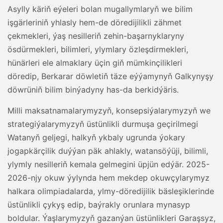
Asylly käriň eýeleri bolan mugallymlaryň we bilim
işgärleriniň yhlasly hem-de döredijilikli zähmet
çekmekleri, ýaş nesilleriň zehin-başarnyklaryny
ösdürmekleri, bilimleri, ylymlary özleşdirmekleri,
hünärleri ele almaklary üçin giň mümkinçilikleri
döredip, Berkarar döwletiň täze eýýamynyň Galkynyşy
döwrüniň bilim binýadyny has-da berkidýäris.
Milli maksatnamalarymyzyň, konsepsiýalarymyzyň we
strategiýalarymyzyň üstünlikli durmuşa geçirilmegi
Watanyň geljegi, halkyň ykbaly ugrunda ýokary
jogapkärçilik duýýan päk ahlakly, watansöýüji, bilimli,
ylymly nesilleriň kemala gelmegini üpjün edýär. 2025-
2026-njy okuw ýylynda hem mekdep okuwçylarymyz
halkara olimpiadalarda, ylmy-döredijilik bäsleşiklerinde
üstünlikli çykyş edip, baýrakly orunlara mynasyp
boldular. Ýaşlarymyzyň gazanýan üstünlikleri Garaşsyz,