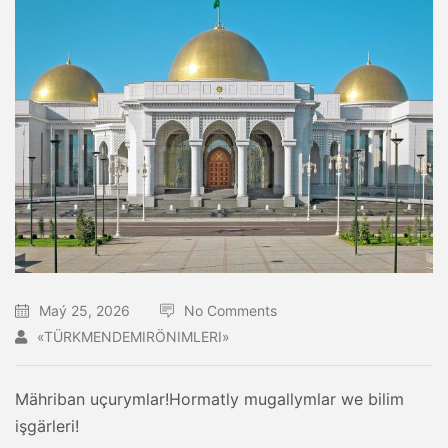
Maý 25, 2026
No Comments
«TÜRKMENDEMIRÖNIMLERI»
Mähriban uçurymlar!Hormatly mugallymlar we bilim
işgärleri!