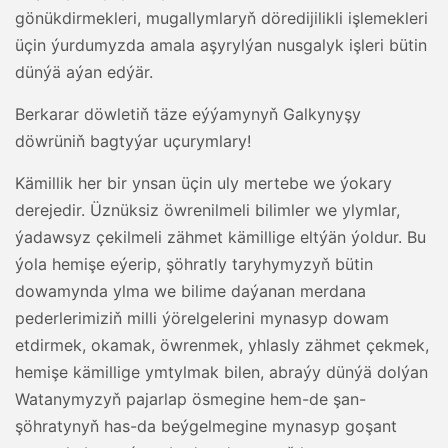
gönükdirmekleri, mugallymlaryň döredijilikli işlemekleri
üçin ýurdumyzda amala aşyrylýan nusgalyk işleri bütin
dünýä aýan edýär.
Berkarar döwletiň täze eýýamynyň Galkynyşy
döwrüniň bagtyýar uçurymlary!
Kämillik her bir ynsan üçin uly mertebe we ýokary
derejedir. Üznüksiz öwrenilmeli bilimler we ylymlar,
ýadawsyz çekilmeli zähmet kämillige eltýän ýoldur. Bu
ýola hemişe eýerip, şöhratly taryhymyzyň bütin
dowamynda ylma we bilime daýanan merdana
pederlerimiziň milli ýörelgelerini mynasyp dowam
etdirmek, okamak, öwrenmek, yhlasly zähmet çekmek,
hemişe kämillige ymtylmak bilen, abraýy dünýä dolýan
Watanymyzyň pajarlap ösmegine hem-de şan-
şöhratynyň has-da beýgelmegine mynasyp goşant