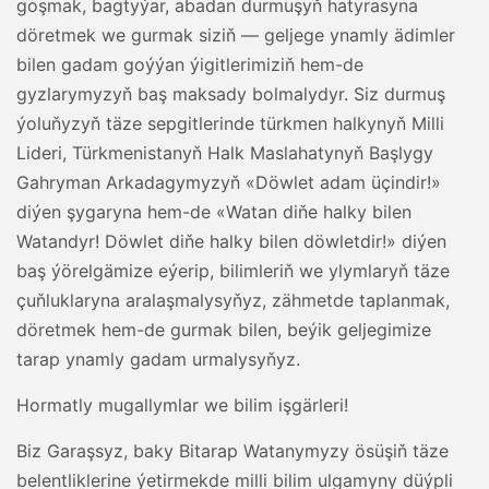
goşmak, bagtyýar, abadan durmuşyň hatyrasyna
döretmek we gurmak siziň — geljege ynamly ädimler
bilen gadam goýýan ýigitlerimiziň hem-de
gyzlarymyzyň baş maksady bolmalydyr. Siz durmuş
ýoluňyzyň täze sepgitlerinde türkmen halkynyň Milli
Lideri, Türkmenistanyň Halk Maslahatynyň Başlygy
Gahryman Arkadagymyzyň «Döwlet adam üçindir!»
diýen şygaryna hem-de «Watan diňe halky bilen
Watandyr! Döwlet diňe halky bilen döwletdir!» diýen
baş ýörelgämize eýerip, bilimleriň we ylymlaryň täze
çuňluklaryna aralaşmalysyňyz, zähmetde taplanmak,
döretmek hem-de gurmak bilen, beýik geljegimize
tarap ynamly gadam urmalysyňyz.
Hormatly mugallymlar we bilim işgärleri!
Biz Garaşsyz, baky Bitarap Watanymyzy ösüşiň täze
belentliklerine ýetirmekde milli bilim ulgamyny düýpli