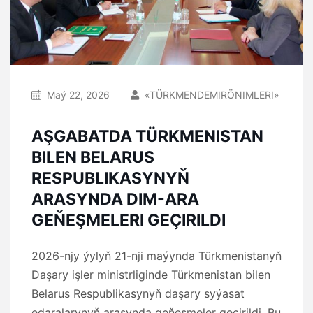
Maý 22, 2026
«TÜRKMENDEMIRÖNIMLERI»
AŞGABATDA TÜRKMENISTAN
BILEN BELARUS
RESPUBLIKASYNYŇ
ARASYNDA DIM-ARA
GEŇEŞMELERI GEÇIRILDI
2026-njy ýylyň 21-nji maýynda Türkmenistanyň
Daşary işler ministrliginde Türkmenistan bilen
Belarus Respublikasynyň daşary syýasat
edaralarynyň arasynda geňeşmeler geçirildi. Bu