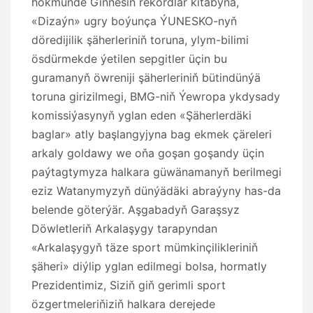
hökmünde Ginnesiň rekordlar kitabyna,
«Dizaýn» ugry boýunça ÝUNESKO-nyň
döredijilik şäherleriniň toruna, ylym-bilimi
ösdürmekde ýetilen sepgitler üçin bu
guramanyň öwreniji şäherleriniň bütindünýä
toruna girizilmegi, BMG-niň Ýewropa ykdysady
komissiýasynyň yglan eden «Şäherlerdäki
baglar» atly başlangyjyna bag ekmek çäreleri
arkaly goldawy we oňa goşan goşandy üçin
paýtagtymyza halkara güwänamanyň berilmegi
eziz Watanymyzyň dünýädäki abraýyny has-da
belende göterýär. Aşgabadyň Garaşsyz
Döwletleriň Arkalaşygy tarapyndan
«Arkalaşygyň täze sport mümkinçilikleriniň
şäheri» diýlip yglan edilmegi bolsa, hormatly
Prezidentimiz, Siziň giň gerimli sport
özgertmeleriňiziň halkara derejede