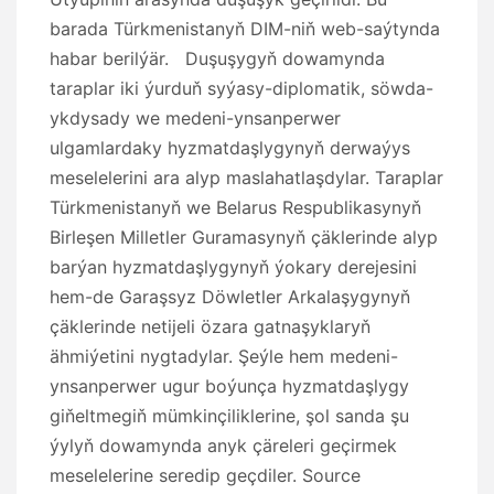
barada Türkmenistanyň DIM-niň web-saýtynda
habar berilýär. Duşuşygyň dowamynda
taraplar iki ýurduň syýasy-diplomatik, söwda-
ykdysady we medeni-ynsanperwer
ulgamlardaky hyzmatdaşlygynyň derwaýys
meselelerini ara alyp maslahatlaşdylar. Taraplar
Türkmenistanyň we Belarus Respublikasynyň
Birleşen Milletler Guramasynyň çäklerinde alyp
barýan hyzmatdaşlygynyň ýokary derejesini
hem-de Garaşsyz Döwletler Arkalaşygynyň
çäklerinde netijeli özara gatnaşyklaryň
ähmiýetini nygtadylar. Şeýle hem medeni-
ynsanperwer ugur boýunça hyzmatdaşlygy
giňeltmegiň mümkinçiliklerine, şol sanda şu
ýylyň dowamynda anyk çäreleri geçirmek
meselelerine seredip geçdiler. Source