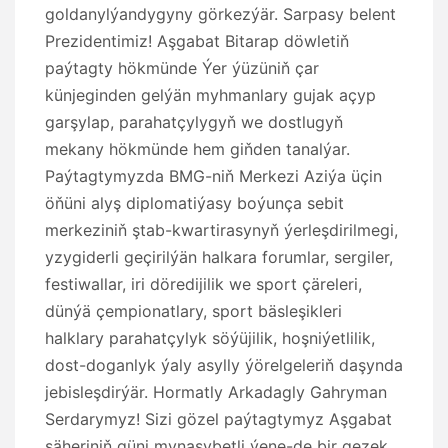
goldanylýandygyny görkezýär. Sarpasy belent
Prezidentimiz! Aşgabat Bitarap döwletiň
paýtagty hökmünde Ýer ýüzüniň çar
künjeginden gelýän myhmanlary gujak açyp
garşylap, parahatçylygyň we dostlugyň
mekany hökmünde hem giňden tanalýar.
Paýtagtymyzda BMG-niň Merkezi Aziýa üçin
öňüni alyş diplomatiýasy boýunça sebit
merkeziniň ştab-kwartirasynyň ýerleşdirilmegi,
yzygiderli geçirilýän halkara forumlar, sergiler,
festiwallar, iri döredijilik we sport çäreleri,
dünýä çempionatlary, sport bäsleşikleri
halklary parahatçylyk söýüjilik, hoşniýetlilik,
dost-doganlyk ýaly asylly ýörelgeleriň daşynda
jebisleşdirýär. Hormatly Arkadagly Gahryman
Serdarymyz! Sizi gözel paýtagtymyz Aşgabat
şäheriniň güni mynasybetli ýene-de bir gezek