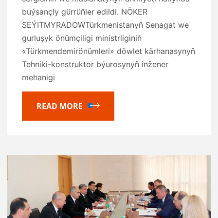
buýsançly gürrüňler edildi. NÖKER
SEÝITMYRADOWTürkmenistanyň Senagat we
gurluşyk önümçiligi ministrliginiň
«Türkmendemirönümleri» döwlet kärhanasynyň
Tehniki-konstruktor býurosynyň inžener
mehanigi
READ MORE