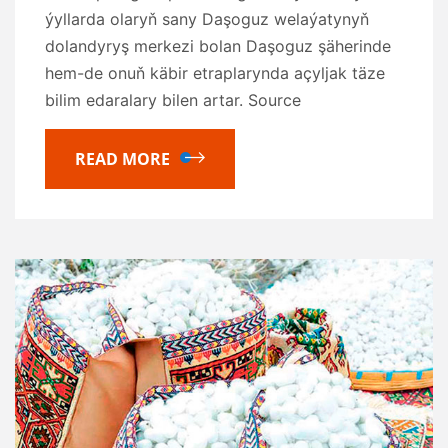
ýyllarda olaryň sany Daşoguz welaýatynyň
dolandyryş merkezi bolan Daşoguz şäherinde
hem-de onuň käbir etraplarynda açyljak täze
bilim edaralary bilen artar. Source
READ MORE