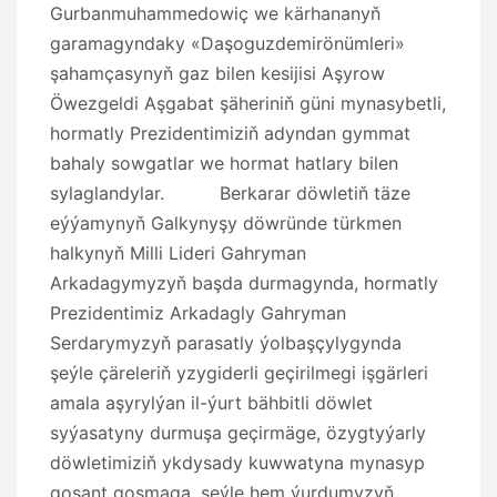
Gurbanmuhammedowiç we kärhananyň
garamagyndaky «Daşoguzdemirönümleri»
şahamçasynyň gaz bilen kesijisi Aşyrow
Öwezgeldi Aşgabat şäheriniň güni mynasybetli,
hormatly Prezidentimiziň adyndan gymmat
bahaly sowgatlar we hormat hatlary bilen
sylaglandylar. Berkarar döwletiň täze
eýýamynyň Galkynyşy döwründe türkmen
halkynyň Milli Lideri Gahryman
Arkadagymyzyň başda durmagynda, hormatly
Prezidentimiz Arkadagly Gahryman
Serdarymyzyň parasatly ýolbaşçylygynda
şeýle çäreleriň yzygiderli geçirilmegi işgärleri
amala aşyrylýan il-ýurt bähbitli döwlet
syýasatyny durmuşa geçirmäge, özygtyýarly
döwletimiziň ykdysady kuwwatyna mynasyp
goşant goşmaga, şeýle hem ýurdumyzyň