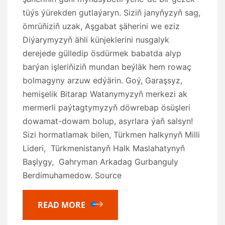
tüýs ýürekden gutlaýaryn. Siziň janyňyzyň sag,
ömrüňiziň uzak, Aşgabat şäherini we eziz
Diýarymyzyň ähli künjeklerini nusgalyk
derejede gülledip ösdürmek babatda alyp
barýan işleriňiziň mundan beýläk hem rowaç
bolmagyny arzuw edýärin. Goý, Garaşsyz,
hemişelik Bitarap Watanymyzyň merkezi ak
mermerli paýtagtymyzyň döwrebap ösüşleri
dowamat-dowam bolup, asyrlara ýaň salsyn!
Sizi hormatlamak bilen, Türkmen halkynyň Milli
Lideri, Türkmenistanyň Halk Maslahatynyň
Başlygy, Gahryman Arkadag Gurbanguly
Berdimuhamedow. Source
READ MORE