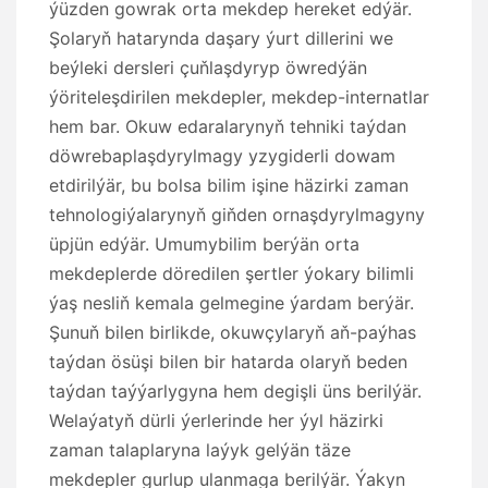
ýüzden gowrak orta mekdep hereket edýär.
Şolaryň hatarynda daşary ýurt dillerini we
beýleki dersleri çuňlaşdyryp öwredýän
ýöriteleşdirilen mekdepler, mekdep-internatlar
hem bar. Okuw edaralarynyň tehniki taýdan
döwrebaplaşdyrylmagy yzygiderli dowam
etdirilýär, bu bolsa bilim işine häzirki zaman
tehnologiýalarynyň giňden ornaşdyrylmagyny
üpjün edýär. Umumybilim berýän orta
mekdeplerde döredilen şertler ýokary bilimli
ýaş nesliň kemala gelmegine ýardam berýär.
Şunuň bilen birlikde, okuwçylaryň aň-paýhas
taýdan ösüşi bilen bir hatarda olaryň beden
taýdan taýýarlygyna hem degişli üns berilýär.
Welaýatyň dürli ýerlerinde her ýyl häzirki
zaman talaplaryna laýyk gelýän täze
mekdepler gurlup ulanmaga berilýär. Ýakyn