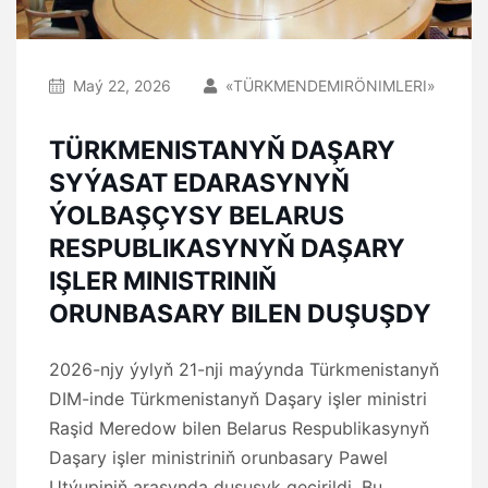
Maý 22, 2026
«TÜRKMENDEMIRÖNIMLERI»
TÜRKMENISTANYŇ DAŞARY
SYÝASAT EDARASYNYŇ
ÝOLBAŞÇYSY BELARUS
RESPUBLIKASYNYŇ DAŞARY
IŞLER MINISTRINIŇ
ORUNBASARY BILEN DUŞUŞDY
2026-njy ýylyň 21-nji maýynda Türkmenistanyň
DIM-inde Türkmenistanyň Daşary işler ministri
Raşid Meredow bilen Belarus Respublikasynyň
Daşary işler ministriniň orunbasary Pawel
Utýupiniň arasynda duşuşyk geçirildi. Bu