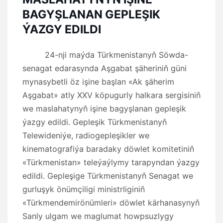
BAGYŞLANAN GEPLEŞIK
ÝAZGY EDILDI
24-nji maýda Türkmenistanyň Söwda-
senagat edarasynda Aşgabat şäheriniň güni
mynasybetli öz işine başlan «Ak şäherim
Aşgabat» atly XXV köpugurly halkara sergisiniň
we maslahatynyň işine bagyşlanan gepleşik
ýazgy edildi. Gepleşik Türkmenistanyň
Telewideniýe, radiogepleşikler we
kinematografiýa baradaky döwlet komitetiniň
«Türkmenistan» teleýaýlymy tarapyndan ýazgy
edildi. Gepleşige Türkmenistanyň Senagat we
gurluşyk önümçiligi ministrliginiň
«Türkmendemirönümleri» döwlet kärhanasynyň
Sanly ulgam we maglumat howpsuzlygy