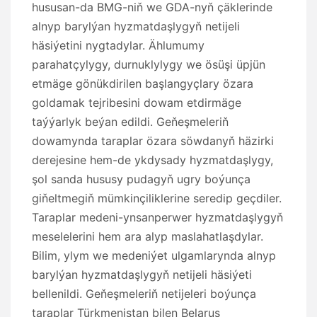
hususan-da BMG-niň we GDA-nyň çäklerinde
alnyp barylýan hyzmatdaşlygyň netijeli
häsiýetini nygtadylar. Ählumumy
parahatçylygy, durnuklylygy we ösüşi üpjün
etmäge gönükdirilen başlangyçlary özara
goldamak tejribesini dowam etdirmäge
taýýarlyk beýan edildi. Geňeşmeleriň
dowamynda taraplar özara söwdanyň häzirki
derejesine hem-de ykdysady hyzmatdaşlygy,
şol sanda hususy pudagyň ugry boýunça
giňeltmegiň mümkinçiliklerine seredip geçdiler.
Taraplar medeni-ynsanperwer hyzmatdaşlygyň
meselelerini hem ara alyp maslahatlaşdylar.
Bilim, ylym we medeniýet ulgamlarynda alnyp
barylýan hyzmatdaşlygyň netijeli häsiýeti
bellenildi. Geňeşmeleriň netijeleri boýunça
taraplar Türkmenistan bilen Belarus