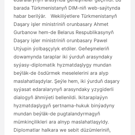
barada Türkmenistanyň DIM-niň web-saýtynda
habar berilýär. Wekiliýetlere Türkmenistanyň
Daşary işler ministriniň orunbasary Ahmet
Gurbanow hem-de Belarus Respublikasynyň
Daşary işler ministriniň orunbasary Pawel
Utýupin ýolbaşçylyk etdiler. Geňeşmeleriň
dowamynda taraplar iki ýurduň arasyndaky
syýasy-diplomatik hyzmatdaşlygy mundan
beýläk-de ösdürmek meselelerini ara alyp
maslahatlaşdylar. Şeýle hem, iki ýurduň daşary
syýasat edaralarynyň arasyndaky yzygiderli
dialogyň ähmiýeti bellenildi. Ikitaraplaýyn
hyzmatdaşlygyň şertnama-hukuk binýadyny
mundan beýläk-de pugtalandyrmagyň
mümkinçilikleri ara alnyp maslahatlaşyldy.
Diplomatlar halkara we sebit düzümleriniň,