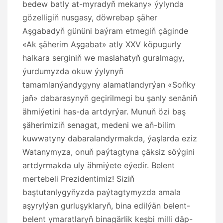
bedew batly at-myradyň mekany» ýylynda
gözelligiň nusgasy, döwrebap şäher
Aşgabadyň gününi baýram etmegiň çäginde
«Ak şäherim Aşgabat» atly XXV köpugurly
halkara serginiň we maslahatyň guralmagy,
ýurdumyzda okuw ýylynyň
tamamlanýandygyny alamatlandyrýan «Soňky
jaň» dabarasynyň geçirilmegi bu şanly senäniň
ähmiýetini has-da artdyrýar. Munuň özi baş
şäherimiziň senagat, medeni we aň-bilim
kuwwatyny dabaralandyrmakda, ýaşlarda eziz
Watanymyza, onuň paýtagtyna çäksiz söýgini
artdyrmakda uly ähmiýete eýedir. Belent
mertebeli Prezidentimiz! Siziň
baştutanlygyňyzda paýtagtymyzda amala
aşyrylýan gurluşyklaryň, bina edilýän belent-
belent ymaratlaryň binagärlik keşbi milli däp-