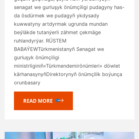
senagat we gurluşyk önümçiligi pudagyny has-
da ösdürmek we pudagyň ykdysady
kuwwatyny artdyrmak ugrunda mundan
beýläkde tutanýerli zähmet çekmäge
ruhlandyrýar. RÜSTEM
BABAÝEWTürkmenistanyň Senagat we
gurluşyk önümçiligi
ministrliginiň«Türkmendemirönümleri» döwlet
kärhanasynyňDirektorynyň önümçilik boýunça
orunbasary
READ MORE