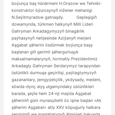
boýunça baş hünärmeni H.Orazow we Tehniki-
konstruktor býurosynyň inžener mehanigi
N.Seýitmyradow gatnaşdy. Gepleşigiň
dowamynda, türkmen halkynyň Milli Lideri
Gahryman Arkadagymyzyň binagärlik
paýhasynyň netijesinde Aziýanyň merjeni
Aşgabat şäherini ösdürmek boýunça başy
başlanan giň gerimli şähergurluşyk
maksatnamalarynyň, hormatly Prezidentimiz
Arkadagly Gahryman Serdarymyz tarapyndan
üstünlikli durmuşa geçirilişi, paýtagtymyzyň
gazananlary, jemgyýetçilik, ykdysady, medeni,
söwda-dynç alyş ulgamyndaky üstünlikleri
barada, şeýle hem 24-nji maýda Aşgabat
şäheriniň güni mynasybetli öz işine başlan «Ak
şäherim Aşgabat» atly XXV köpugurly halkara
sergisiniň we maslahatynyň ähmiýeti hakynda