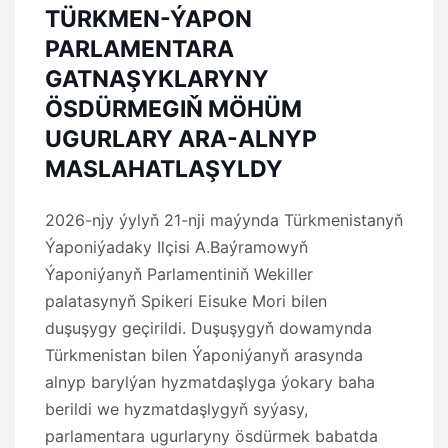
TÜRKMEN-ÝAPON
PARLAMENTARA
GATNAŞYKLARYNY
ÖSDÜRMEGIŇ MÖHÜM
UGURLARY ARA-ALNYP
MASLAHATLAŞYLDY
2026-njy ýylyň 21-nji maýynda Türkmenistanyň
Ýaponiýadaky Ilçisi A.Baýramowyň
Ýaponiýanyň Parlamentiniň Wekiller
palatasynyň Spikeri Eisuke Mori bilen
duşuşygy geçirildi. Duşuşygyň dowamynda
Türkmenistan bilen Ýaponiýanyň arasynda
alnyp barylýan hyzmatdaşlyga ýokary baha
berildi we hyzmatdaşlygyň syýasy,
parlamentara ugurlaryny ösdürmek babatda