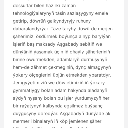
dessurlar bilen häzirki zaman
tehnologiýalarynyň täsin sazlaşygyny emele
getirip, döwrüň galkyndyryjy ruhuny
dabaralandyrýar. Täze taryhy döwürde merjen
şäherimizi ösdürmek boýunça alnyp barylýan
işleriň baş maksady Aşgabady sebitiň we
dünýäniň ýaşamak üçin iň oňaýly şäherleriniň
birine öwürmekden, adamlaryň durmuşynyň
hem-de zähmet çekmeginiň, dynç almagynyň
ýokary ölçeglerini üpjün etmekden ybaratdyr.
Jemgyýetimiziň we döwletimiziň iň ýokary
gymmatlygy bolan adam hakynda aladanyň
aýdyň nyşany bolan bu işler ýurdumyzyň her
bir raýatynyň kalbynda egsilmez buýsanç
duýgusyny döredýär. Aşgabadyň dünýäde ak
mermerli binalaryň iň köp jemlenen şäheri