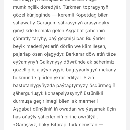
mümkinçilik döredýär. Türkmen topragynyň
gözel künjeginde — keremli Köpetdag bilen
sahawatly Garagum sährasynyň arasyndaky
giňişlikde kemala gelen Aşgabat şäheriniň
şöhratly taryhy, baý geçmişi bar. Bu ýerler
beýik medeniýetleriň dörän we kämilleşen,
pajarlap ösen ojagydyr. Berkarar döwletiň täze
eýýamynyň Galkynyşy döwründe ak şäherimiz
gözelligiň, ajaýyplygyň, bagtyýarlygyň mekany
hökmünde giňden ykrar edilýär. Siziň
baştutanlygyňyzda paýtagtymyzy ösdürmegiň
şähergurluşyk konsepsiýasynyň üstünlikli
durmuşa geçirilmegi bilen, ak mermerli
Aşgabat dünýäniň iň owadan we ýaşamak üçin
has oňaýly şäherleriniň birine öwrülýär.
«Garaşsyz, baky Bitarap Türkmenistan —