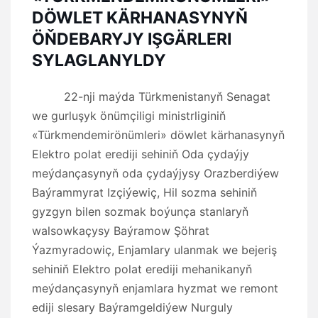
DÖWLET KÄRHANASYNYŇ
ÖŇDEBARYJY IŞGÄRLERI
SYLAGLANYLDY
22-nji maýda Türkmenistanyň Senagat
we gurluşyk önümçiligi ministrliginiň
«Türkmendemirönümleri» döwlet kärhanasynyň
Elektro polat erediji sehiniň Oda çydaýjy
meýdançasynyň oda çydaýjysy Orazberdiýew
Baýrammyrat Izçiýewiç, Hil sozma sehiniň
gyzgyn bilen sozmak boýunça stanlaryň
walsowkaçysy Baýramow Şöhrat
Ýazmyradowiç, Enjamlary ulanmak we bejeriş
sehiniň Elektro polat erediji mehanikanyň
meýdançasynyň enjamlara hyzmat we remont
ediji slesary Baýramgeldiýew Nurguly