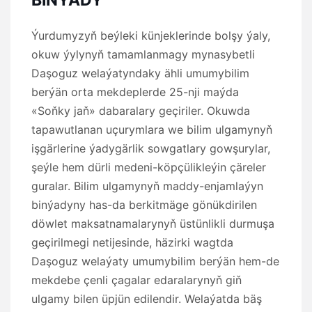
Ýurdumyzyň beýleki künjeklerinde bolşy ýaly,
okuw ýylynyň tamamlanmagy mynasybetli
Daşoguz welaýatyndaky ähli umumybilim
berýän orta mekdeplerde 25-nji maýda
«Soňky jaň» dabaralary geçiriler. Okuwda
tapawutlanan uçurymlara we bilim ulgamynyň
işgärlerine ýadygärlik sowgatlary gowşurylar,
şeýle hem dürli medeni-köpçülikleýin çäreler
guralar. Bilim ulgamynyň maddy-enjamlaýyn
binýadyny has-da berkitmäge gönükdirilen
döwlet maksatnamalarynyň üstünlikli durmuşa
geçirilmegi netijesinde, häzirki wagtda
Daşoguz welaýaty umumybilim berýän hem-de
mekdebe çenli çagalar edaralarynyň giň
ulgamy bilen üpjün edilendir. Welaýatda bäş