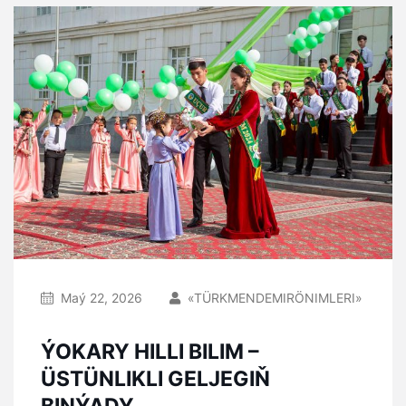
Maý 22, 2026
«TÜRKMENDEMIRÖNIMLERI»
ÝOKARY HILLI BILIM –
ÜSTÜNLIKLI GELJEGIŇ
BINÝADY