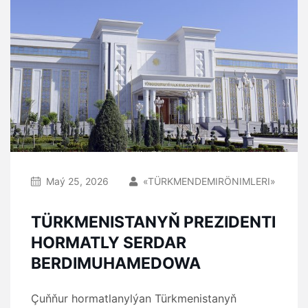
Maý 25, 2026
«TÜRKMENDEMIRÖNIMLERI»
TÜRKMENISTANYŇ PREZIDENTI
HORMATLY SERDAR
BERDIMUHAMEDOWA
Çuňňur hormatlanylýan Türkmenistanyň