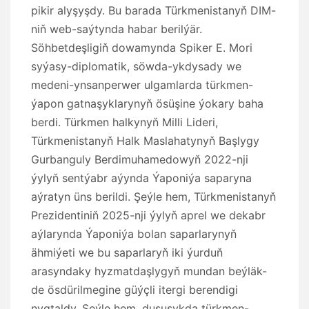
pikir alyşyşdy. Bu barada Türkmenistanyň DIM-
niň web-saýtynda habar berilýär.
Söhbetdeşligiň dowamynda Spiker E. Mori
syýasy-diplomatik, söwda-ykdysady we
medeni-ynsanperwer ulgamlarda türkmen-
ýapon gatnaşyklarynyň ösüşine ýokary baha
berdi. Türkmen halkynyň Milli Lideri,
Türkmenistanyň Halk Maslahatynyň Başlygy
Gurbanguly Berdimuhamedowyň 2022-nji
ýylyň sentýabr aýynda Ýaponiýa saparyna
aýratyn üns berildi. Şeýle hem, Türkmenistanyň
Prezidentiniň 2025-nji ýylyň aprel we dekabr
aýlarynda Ýaponiýa bolan saparlarynyň
ähmiýeti we bu saparlaryň iki ýurduň
arasyndaky hyzmatdaşlygyň mundan beýläk-
de ösdürilmegine güýçli itergi berendigi
nygtaldy. Şeýle hem, duşuşykda türkmen-