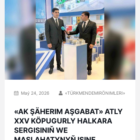
Maý 24, 2026
«TÜRKMENDEMIRÖNIMLERI»
«AK ŞÄHERIM AŞGABAT» ATLY
XXV KÖPUGURLY HALKARA
SERGISINIŇ WE
MASLAHATYNYŇ IŞINE