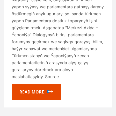
ýapon syýasy we parlamentara gatnaşyklaryny
ösdürmegiň anyk ugurlary, şol sanda türkmen-
ýapon Parlamentara dostluk toparynyň işini
güýçlendirmek, Aşgabatda "Merkezi Aziýa +
Ýaponiýa" Dialogynyň birinji parlamentara
forumyny geçirmek we saglygy goraýyş, bilim,
haýyr-sahawat we medeniýet ulgamlarynda
Türkmenistanyň we Ýaponiýanyň zenan
parlamentarileriniň arasynda alyş-çalyş
gurallaryny döretmek ara alnyp
maslahatlaşyldy. Source
READ MORE