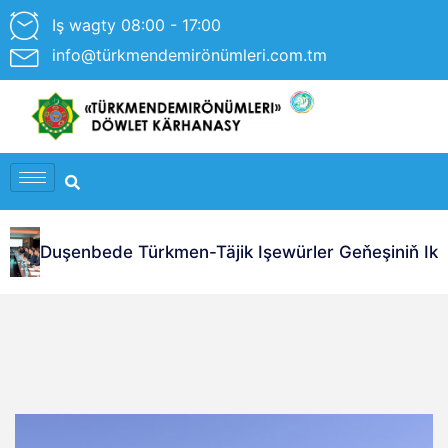
Iş wagty 08:00 - 17:00
info@türkmendemirönümleri.com.tm
Duşenbede Türkmen-Täjik Işewürler Geňeşiniň Ikinji 