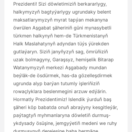
Prezidenti! Sizi döwletimiziň berkararlygy,
halkymyzyň bagtyýarlygy ugrundaky belent
maksatlarymyzyň myrat tapýan mekanyna
öwrülen Aşgabat şäheriniň güni mynasybetli
türkmen halkynyň hem-de Türkmenistanyň
Halk Maslahatynyň adyndan tüýs ýürekden
gutlaýaryn. Siziň janyňyzyň sag, ömrüňiziň
uzak bolmagyny, Garaşsyz, hemişelik Bitarap
Watanymyzyň merkezi Aşgabady mundan
beýläk-de ösdürmek, has-da gözelleşdirmek
ugrunda alyp barýan tutumly işleriňiziň
rowaçlyklara beslenmegini arzuw edýärin.
Hormatly Prezidentimiz! Islendik ýurduň baş
şäheri köp babatda onuň abraýyny kesgitleýär,
paýtagtyň myhmanlaryna döwletiň durmuş-
ykdysady ösüşine, jemgyýetiň medeni we ruhy
durmuşynyň derejesine baha bermäge