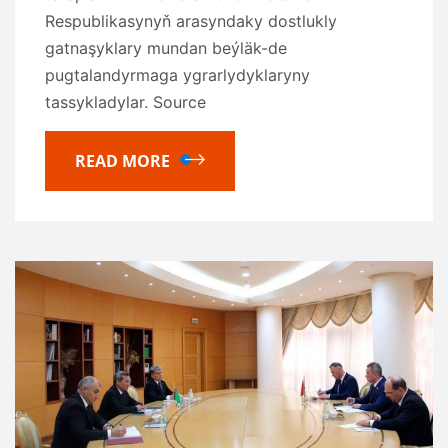
Respublikasynyň arasyndaky dostlukly
gatnaşyklary mundan beýläk-de
pugtalandyrmaga ygrarlydyklaryny
tassykladylar. Source
READ MORE