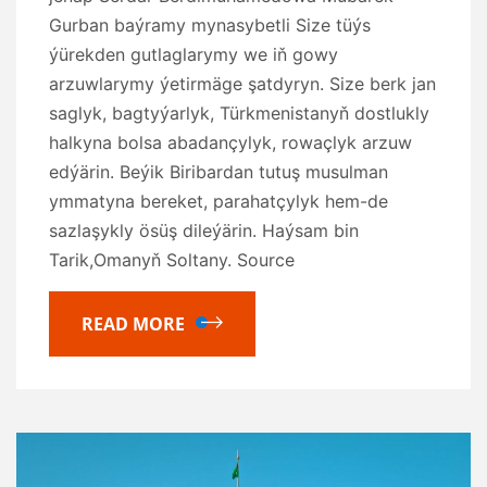
Gurban baýramy mynasybetli Size tüýs
ýürekden gutlaglarymy we iň gowy
arzuwlarymy ýetirmäge şatdyryn. Size berk jan
saglyk, bagtyýarlyk, Türkmenistanyň dostlukly
halkyna bolsa abadançylyk, rowaçlyk arzuw
edýärin. Beýik Biribardan tutuş musulman
ymmatyna bereket, parahatçylyk hem-de
sazlaşykly ösüş dileýärin. Haýsam bin
Tarik,Omanyň Soltany. Source
READ MORE