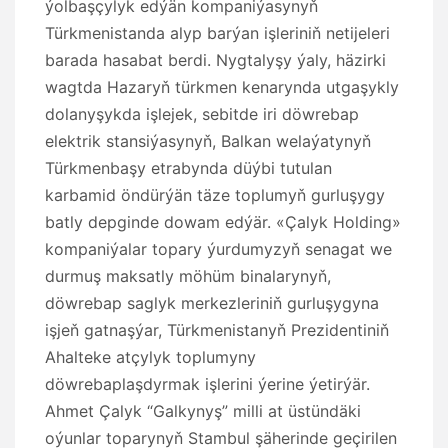
ýolbaşçylyk edýän kompaniýasynyň
Türkmenistanda alyp barýan işleriniň netijeleri
barada hasabat berdi. Nygtalyşy ýaly, häzirki
wagtda Hazaryň türkmen kenarynda utgaşykly
dolanyşykda işlejek, sebitde iri döwrebap
elektrik stansiýasynyň, Balkan welaýatynyň
Türkmenbaşy etrabynda düýbi tutulan
karbamid öndürýän täze toplumyň gurluşygy
batly depginde dowam edýär. «Çalyk Holding»
kompaniýalar topary ýurdumyzyň senagat we
durmuş maksatly möhüm binalarynyň,
döwrebap saglyk merkezleriniň gurluşygyna
işjeň gatnaşýar, Türkmenistanyň Prezidentiniň
Ahalteke atçylyk toplumyny
döwrebaplaşdyrmak işlerini ýerine ýetirýär.
Ahmet Çalyk “Galkynyş” milli at üstündäki
oýunlar toparynyň Stambul şäherinde geçirilen