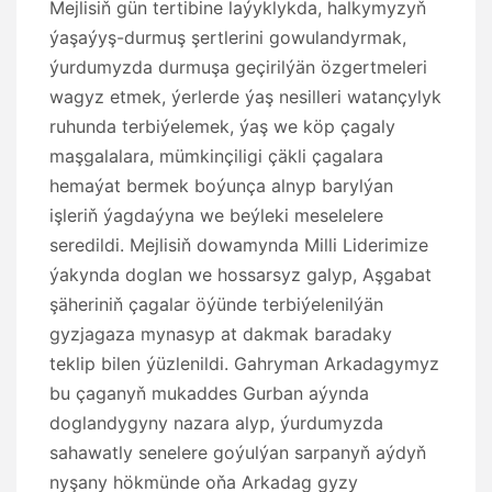
Mejlisiň gün tertibine laýyklykda, halkymyzyň
ýaşaýyş-durmuş şertlerini gowulandyrmak,
ýurdumyzda durmuşa geçirilýän özgertmeleri
wagyz etmek, ýerlerde ýaş nesilleri watançylyk
ruhunda terbiýelemek, ýaş we köp çagaly
maşgalalara, mümkinçiligi çäkli çagalara
hemaýat bermek boýunça alnyp barylýan
işleriň ýagdaýyna we beýleki meselelere
seredildi. Mejlisiň dowamynda Milli Liderimize
ýakynda doglan we hossarsyz galyp, Aşgabat
şäheriniň çagalar öýünde terbiýelenilýän
gyzjagaza mynasyp at dakmak baradaky
teklip bilen ýüzlenildi. Gahryman Arkadagymyz
bu çaganyň mukaddes Gurban aýynda
doglandygyny nazara alyp, ýurdumyzda
sahawatly senelere goýulýan sarpanyň aýdyň
nyşany hökmünde oňa Arkadag gyzy