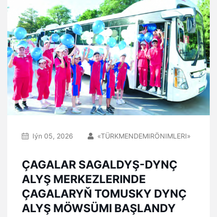
Iýn 05, 2026
«TÜRKMENDEMIRÖNIMLERI»
ÇAGALAR SAGALDYŞ-DYNÇ
ALYŞ MERKEZLERINDE
ÇAGALARYŇ TOMUSKY DYNÇ
ALYŞ MÖWSÜMI BAŞLANDY