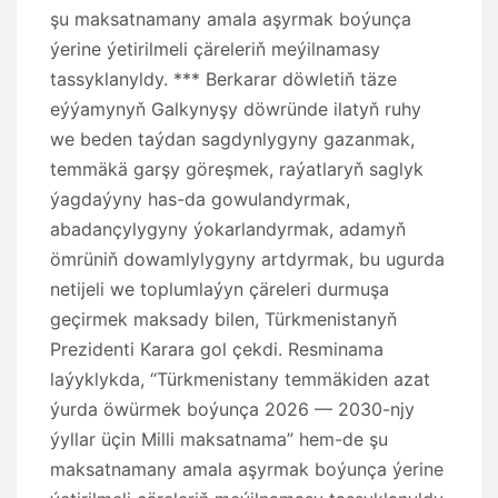
şu maksatnamany amala aşyrmak boýunça
ýerine ýetirilmeli çäreleriň meýilnamasy
tassyklanyldy. *** Berkarar döwletiň täze
eýýamynyň Galkynyşy döwründe ilatyň ruhy
we beden taýdan sagdynlygyny gazanmak,
temmäkä garşy göreşmek, raýatlaryň saglyk
ýagdaýyny has-da gowulandyrmak,
abadançylygyny ýokarlandyrmak, adamyň
ömrüniň dowamlylygyny artdyrmak, bu ugurda
netijeli we toplumlaýyn çäreleri durmuşa
geçirmek maksady bilen, Türkmenistanyň
Prezidenti Karara gol çekdi. Resminama
laýyklykda, “Türkmenistany temmäkiden azat
ýurda öwürmek boýunça 2026 — 2030-njy
ýyllar üçin Milli maksatnama” hem-de şu
maksatnamany amala aşyrmak boýunça ýerine