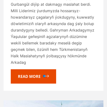
Gurbangül diýip at dakmagy maslahat berdi.
Milli Liderimiz ýurdumyzda hossarsyz-
howandarsyz çagalaryň ýokdugyny, kuwwatly
döwletimiziň olaryň arkasynda dag ýaly bolup
durandygyny belledi. Gahryman Arkadagymyz
Ýaşulular geňeşiniň agzalarynyň düzümine
wekili bellemek baradaky meselä degip
geçmek bilen, özüniň hem Türkmenistanyň
Halk Maslahatynyň ýolbaşçysy hökmünde
Arkadag
READ MORE