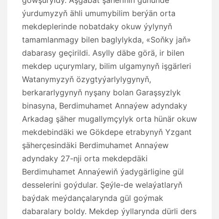
gowşuryldy. Aşgabat şäheriniň gününde
ýurdumyzyň ähli umumybilim berýän orta
mekdeplerinde nobatdaky okuw ýylynyň
tamamlanmagy bilen baglylykda, «Soňky jaň»
dabarasy geçirildi. Asylly däbe görä, ir bilen
mekdep uçurymlary, bilim ulgamynyň işgärleri
Watanymyzyň özygtyýarlylygynyň,
berkararlygynyň nyşany bolan Garaşsyzlyk
binasyna, Berdimuhamet Annaýew adyndaky
Arkadag şäher mugallymçylyk orta hünär okuw
mekdebindäki we Gökdepe etrabynyň Yzgant
şäherçesindäki Berdimuhamet Annaýew
adyndaky 27-nji orta mekdepdäki
Berdimuhamet Annaýewiň ýadygärligine gül
desselerini goýdular. Şeýle-de welaýatlaryň
baýdak meýdançalarynda gül goýmak
dabaralary boldy. Mekdep ýyllarynda dürli ders