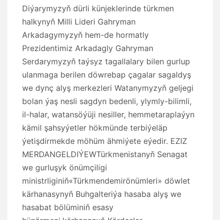
Diýarymyzyň dürli künjeklerinde türkmen
halkynyň Milli Lideri Gahryman
Arkadagymyzyň hem-de hormatly
Prezidentimiz Arkadagly Gahryman
Serdarymyzyň taýsyz tagallalary bilen gurlup
ulanmaga berilen döwrebap çagalar sagaldyş
we dynç alyş merkezleri Watanymyzyň geljegi
bolan ýaş nesli sagdyn bedenli, ylymly-bilimli,
il-halar, watansöýüji nesiller, hemmetaraplaýyn
kämil şahsyýetler hökmünde terbiýeläp
ýetişdirmekde möhüm ähmiýete eýedir. EZIZ
MERDANGELDIÝEWTürkmenistanyň Senagat
we gurluşyk önümçiligi
ministrliginiň«Türkmendemirönümleri» döwlet
kärhanasynyň Buhgalteriýa hasaba alyş we
hasabat bölüminiň esasy