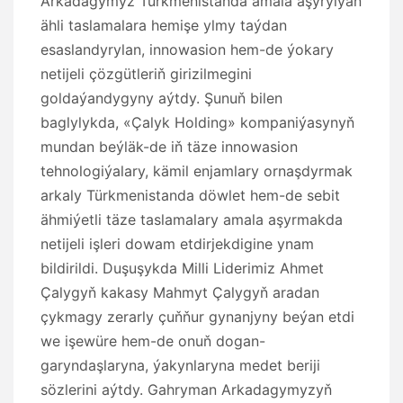
Arkadagymyz Türkmenistanda amala aşyrylýan
ähli taslamalara hemişe ylmy taýdan
esaslandyrylan, innowasion hem-de ýokary
netijeli çözgütleriň girizilmegini
goldaýandygyny aýtdy. Şunuň bilen
baglylykda, «Çalyk Holding» kompaniýasynyň
mundan beýläk-de iň täze innowasion
tehnologiýalary, kämil enjamlary ornaşdyrmak
arkaly Türkmenistanda döwlet hem-de sebit
ähmiýetli täze taslamalary amala aşyrmakda
netijeli işleri dowam etdirjekdigine ynam
bildirildi. Duşuşykda Milli Liderimiz Ahmet
Çalygyň kakasy Mahmyt Çalygyň aradan
çykmagy zerarly çuňňur gynanjyny beýan etdi
we işewüre hem-de onuň dogan-
garyndaşlaryna, ýakynlaryna medet beriji
sözlerini aýtdy. Gahryman Arkadagymyzyň