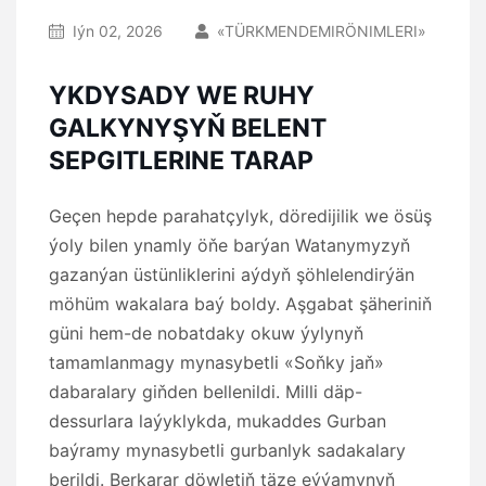
Iýn 02, 2026
«TÜRKMENDEMIRÖNIMLERI»
YKDYSADY WE RUHY
GALKYNYŞYŇ BELENT
SEPGITLERINE TARAP
Geçen hepde parahatçylyk, döredijilik we ösüş
ýoly bilen ynamly öňe barýan Watanymyzyň
gazanýan üstünliklerini aýdyň şöhlelendirýän
möhüm wakalara baý boldy. Aşgabat şäheriniň
güni hem-de nobatdaky okuw ýylynyň
tamamlanmagy mynasybetli «Soňky jaň»
dabaralary giňden bellenildi. Milli däp-
dessurlara laýyklykda, mukaddes Gurban
baýramy mynasybetli gurbanlyk sadakalary
berildi. Berkarar döwletiň täze eýýamynyň