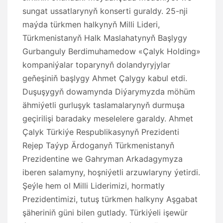
sungat ussatlarynyň konserti guraldy. 25-nji
maýda türkmen halkynyň Milli Lideri,
Türkmenistanyň Halk Maslahatynyň Başlygy
Gurbanguly Berdimuhamedow «Çalyk Holding»
kompaniýalar toparynyň dolandyryjylar
geňeşiniň başlygy Ahmet Çalygy kabul etdi.
Duşuşygyň dowamynda Diýarymyzda möhüm
ähmiýetli gurluşyk taslamalarynyň durmuşa
geçirilişi baradaky meselelere garaldy. Ahmet
Çalyk Türkiýe Respublikasynyň Prezidenti
Rejep Taýyp Ärdoganyň Türkmenistanyň
Prezidentine we Gahryman Arkadagymyza
iberen salamyny, hoşniýetli arzuwlaryny ýetirdi.
Şeýle hem ol Milli Liderimizi, hormatly
Prezidentimizi, tutuş türkmen halkyny Aşgabat
şäheriniň güni bilen gutlady. Türkiýeli işewür