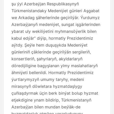
şu ýyl Azerbaýjan Respublikasynyň
Türkmenistandaky Medeniýet günleri Aşgabat
we Arkadag şäherlerinde geçirilýär. Ýurdumyz
Azerbaýjanyň medeniýet, sungat işgärlerinden
ybarat uly wekiliýetini myhmansöýerlik bilen
kabul edýär” diýip, hormatly Prezidentimiz
aýtdy. Şeýle hem duşuşykda Medeniýet
günleriniň çäklerinde geçirilýän sergileriň,
konsertleriň, şahyrlaryň, akyldarlaryň
döredijiligine bagyşlanan ylmy maslahatlaryň
ähmiýeti bellenildi. Hormatly Prezidentimiz
ýurtlarymyzyň umumy taryhy, medeni
mirasynyň döwletara hyzmatdaşlygy
çuňlaşdyrmak üçin berk binýat bolup hyzmat
etjekdigine ynam bildirip, Türkmenistanyň
Azerbaýjan bilen mundan beýläk-de
hyzmatdaşlyk etmäge ygrarlydygyny