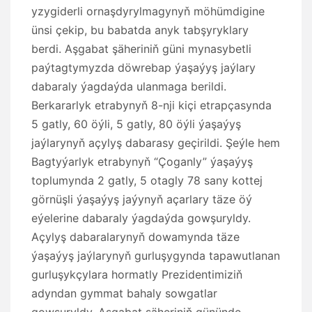
yzygiderli ornaşdyrylmagynyň möhümdigine
ünsi çekip, bu babatda anyk tabşyryklary
berdi. Aşgabat şäheriniň güni mynasybetli
paýtagtymyzda döwrebap ýaşaýyş jaýlary
dabaraly ýagdaýda ulanmaga berildi.
Berkararlyk etrabynyň 8-nji kiçi etrapçasynda
5 gatly, 60 öýli, 5 gatly, 80 öýli ýaşaýyş
jaýlarynyň açylyş dabarasy geçirildi. Şeýle hem
Bagtyýarlyk etrabynyň “Çoganly” ýaşaýyş
toplumynda 2 gatly, 5 otagly 78 sany kottej
görnüşli ýaşaýyş jaýynyň açarlary täze öý
eýelerine dabaraly ýagdaýda gowşuryldy.
Açylyş dabaralarynyň dowamynda täze
ýaşaýyş jaýlarynyň gurluşygynda tapawutlanan
gurluşykçylara hormatly Prezidentimiziň
adyndan gymmat bahaly sowgatlar