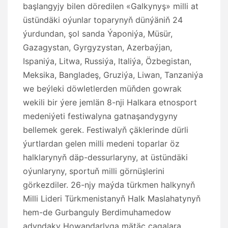
başlangyjy bilen döredilen «Galkynyş» milli at
üstündäki oýunlar toparynyň dünýäniň 24
ýurdundan, şol sanda Ýaponiýa, Müsür,
Gazagystan, Gyrgyzystan, Azerbaýjan,
Ispaniýa, Litwa, Russiýa, Italiýa, Özbegistan,
Meksika, Bangladeş, Gruziýa, Liwan, Tanzaniýa
we beýleki döwletlerden müňden gowrak
wekili bir ýere jemlän 8-nji Halkara etnosport
medeniýeti festiwalyna gatnaşandygyny
bellemek gerek. Festiwalyň çäklerinde dürli
ýurtlardan gelen milli medeni toparlar öz
halklarynyň däp-dessurlaryny, at üstündäki
oýunlaryny, sportuň milli görnüşlerini
görkezdiler. 26-njy maýda türkmen halkynyň
Milli Lideri Türkmenistanyň Halk Maslahatynyň
hem-de Gurbanguly Berdimuhamedow
adyndaky Howandarlyga mätäç çagalara