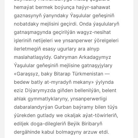
hemaýat bermek boýunça haýyr-sahawat
gaznasynyň ýanyndaky Ýaşulular geňeşiniň
nobatdaky mejlisini geçirdi. Onda ýaşulularyň
gatnaşmagynda geçirilýän wagyz-nesihat
işleriniň netijeleri we ynsanperwer ýörelgeleri
ilerletmegiň esasy ugurlary ara alnyp
maslahatlaşyldy. Gahryman Arkadagymyz
Ýaşulular geňeşiniň mejlisine gatnaşyjylary
«Garaşsyz, baky Bitarap Türkmenistan —
bedew batly at-myradyň mekany» ýylynda
eziz Diýarymyzda giňden bellenilýän, belent
ahlak gymmatlyklaryny, ynsanperwerligi
dabaralandyrýan Gurban baýramy bilen tüýs
ýürekden gutlady we okaljak aýat-töwirleriň,
ediljek doga-dilegleriň Beýik Biribaryň
dergähinde kabul bolmagyny arzuw etdi.