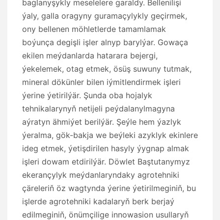
baglanyşykly meselelere garaldy. Bellenilişi
ýaly, galla oragyny guramaçylykly geçirmek,
ony bellenen möhletlerde tamamlamak
boýunça degişli işler alnyp barylýar. Gowaça
ekilen meýdanlarda hatarara bejergi,
ýekelemek, otag etmek, ösüş suwuny tutmak,
mineral dökünler bilen iýmitlendirmek işleri
ýerine ýetirilýär. Şunda oba hojalyk
tehnikalarynyň netijeli peýdalanylmagyna
aýratyn ähmiýet berilýär. Şeýle hem ýazlyk
ýeralma, gök-bakja we beýleki azyklyk ekinlere
ideg etmek, ýetişdirilen hasyly ýygnap almak
işleri dowam etdirilýär. Döwlet Baştutanymyz
ekerançylyk meýdanlaryndaky agrotehniki
çäreleriň öz wagtynda ýerine ýetirilmeginiň, bu
işlerde agrotehniki kadalaryň berk berjaý
edilmeginiň, önümçilige innowasion usullaryň