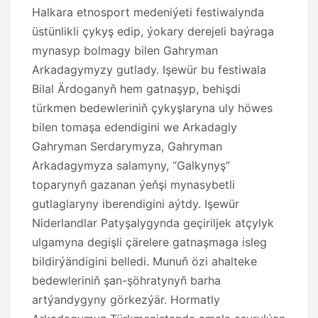
Halkara etnosport medeniýeti festiwalynda
üstünlikli çykyş edip, ýokary derejeli baýraga
mynasyp bolmagy bilen Gahryman
Arkadagymyzy gutlady. Işewür bu festiwala
Bilal Ärdoganyň hem gatnaşyp, behişdi
türkmen bedewleriniň çykyşlaryna uly höwes
bilen tomaşa edendigini we Arkadagly
Gahryman Serdarymyza, Gahryman
Arkadagymyza salamyny, “Galkynyş”
toparynyň gazanan ýeňşi mynasybetli
gutlaglaryny iberendigini aýtdy. Işewür
Niderlandlar Patyşalygynda geçiriljek atçylyk
ulgamyna degişli çärelere gatnaşmaga isleg
bildirýändigini belledi. Munuň özi ahalteke
bedewleriniň şan-şöhratynyň barha
artýandygyny görkezýär. Hormatly