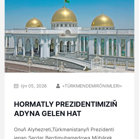
Iýn 05, 2026
«TÜRKMENDEMIRÖNIMLERI»
HORMATLY PREZIDENTIMIZIŇ
ADYNA GELEN HAT
Onuň Alyhezreti,Türkmenistanyň Prezidenti
jenap Serdar Berdimuhamedowa Mübärek