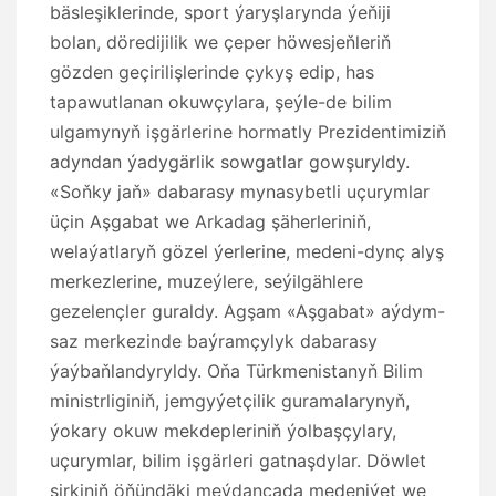
bäsleşiklerinde, sport ýaryşlarynda ýeňiji
bolan, döredijilik we çeper höwesjeňleriň
gözden geçirilişlerinde çykyş edip, has
tapawutlanan okuwçylara, şeýle-de bilim
ulgamynyň işgärlerine hormatly Prezidentimiziň
adyndan ýadygärlik sowgatlar gowşuryldy.
«Soňky jaň» dabarasy mynasybetli uçurymlar
üçin Aşgabat we Arkadag şäherleriniň,
welaýatlaryň gözel ýerlerine, medeni-dynç alyş
merkezlerine, muzeýlere, seýilgählere
gezelençler guraldy. Agşam «Aşgabat» aýdym-
saz merkezinde baýramçylyk dabarasy
ýaýbaňlandyryldy. Oňa Türkmenistanyň Bilim
ministrliginiň, jemgyýetçilik guramalarynyň,
ýokary okuw mekdepleriniň ýolbaşçylary,
uçurymlar, bilim işgärleri gatnaşdylar. Döwlet
sirkiniň öňündäki meýdançada medeniýet we