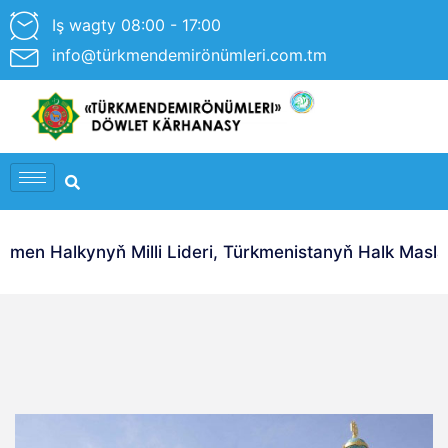
Iş wagty 08:00 - 17:00
info@türkmendemirönümleri.com.tm
en Halkynyň Milli Lideri, Türkmenistanyň Halk Masl