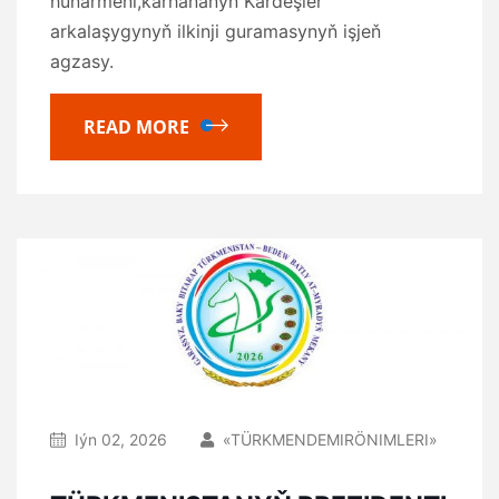
hünärmeni,kärhananyň Kärdeşler
arkalaşygynyň ilkinji guramasynyň işjeň
agzasy.
READ MORE
Iýn 02, 2026
«TÜRKMENDEMIRÖNIMLERI»