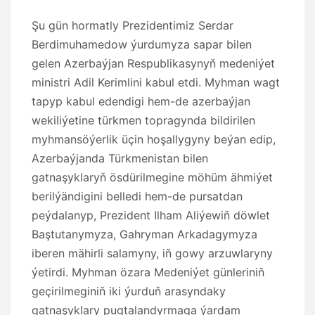
Şu gün hormatly Prezidentimiz Serdar
Berdimuhamedow ýurdumyza sapar bilen
gelen Azerbaýjan Respublikasynyň medeniýet
ministri Adil Kerimlini kabul etdi. Myhman wagt
tapyp kabul edendigi hem-de azerbaýjan
wekiliýetine türkmen topragynda bildirilen
myhmansöýerlik üçin hoşallygyny beýan edip,
Azerbaýjanda Türkmenistan bilen
gatnaşyklaryň ösdürilmegine möhüm ähmiýet
berilýändigini belledi hem-de pursatdan
peýdalanyp, Prezident Ilham Aliýewiň döwlet
Baştutanymyza, Gahryman Arkadagymyza
iberen mähirli salamyny, iň gowy arzuwlaryny
ýetirdi. Myhman özara Medeniýet günleriniň
geçirilmeginiň iki ýurduň arasyndaky
gatnaşyklary pugtalandyrmaga ýardam