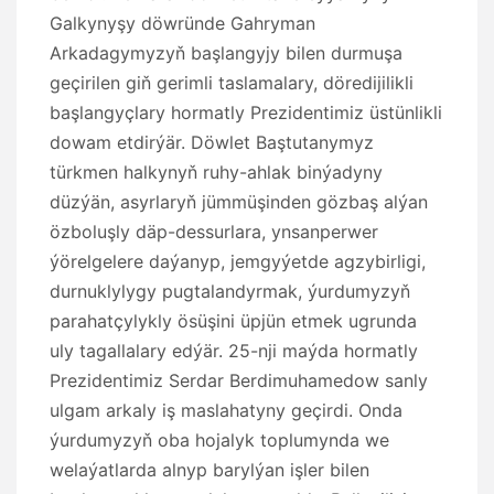
Galkynyşy döwründe Gahryman
Arkadagymyzyň başlangyjy bilen durmuşa
geçirilen giň gerimli taslamalary, döredijilikli
başlangyçlary hormatly Prezidentimiz üstünlikli
dowam etdirýär. Döwlet Baştutanymyz
türkmen halkynyň ruhy-ahlak binýadyny
düzýän, asyrlaryň jümmüşinden gözbaş alýan
özboluşly däp-dessurlara, ynsanperwer
ýörelgelere daýanyp, jemgyýetde agzybirligi,
durnuklylygy pugtalandyrmak, ýurdumyzyň
parahatçylykly ösüşini üpjün etmek ugrunda
uly tagallalary edýär. 25-nji maýda hormatly
Prezidentimiz Serdar Berdimuhamedow sanly
ulgam arkaly iş maslahatyny geçirdi. Onda
ýurdumyzyň oba hojalyk toplumynda we
welaýatlarda alnyp barylýan işler bilen