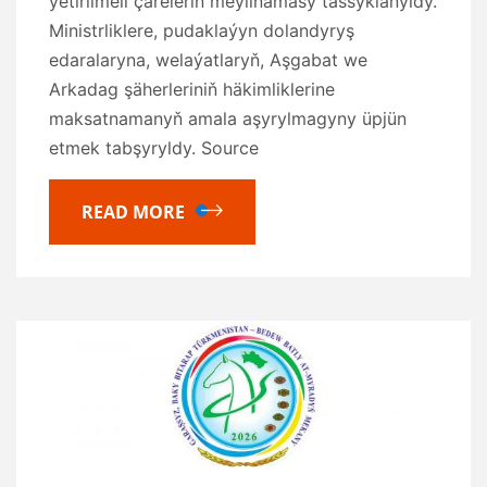
ýetirilmeli çäreleriň meýilnamasy tassyklanyldy.
Ministrliklere, pudaklaýyn dolandyryş
edaralaryna, welaýatlaryň, Aşgabat we
Arkadag şäherleriniň häkimliklerine
maksatnamanyň amala aşyrylmagyny üpjün
etmek tabşyryldy. Source
READ MORE