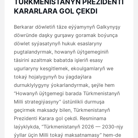
TÜRKMENISTANYŇ PREZIDENTI
KARARLARA GOL ÇEKDI
Berkarar döwletiň täze eýýamynyň Galkynyşy
döwründe daşky gurşawy goramak boýunça
döwlet syýasatynyň hukuk esaslaryny
pugtalandyrmak, howanyň üýtgemeginiň
täsirini azaltmak babatda işleriň esasy
ugurlaryny kesgitlemek, ekoulgamlaryň we
tokaý hojalygynyň bu ýagdaýlara
durnuklylygyny ýokarlandyrmak, şeýle hem
“Howanyň üýtgemegi barada Türkmenistanyň
Milli strategiýasyny” üstünlikli durmuşa
geçirmek maksady bilen, Türkmenistanyň
Prezidenti Karara gol çekdi. Resminama
laýyklykda, “Türkmenistanyň 2026 — 2030-njy
ýyllar üçin Milli tokaý maksatnamasy” hem-de