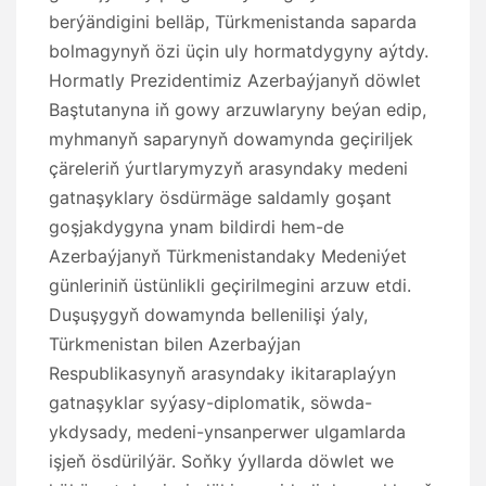
berýändigini belläp, Türkmenistanda saparda
bolmagynyň özi üçin uly hormatdygyny aýtdy.
Hormatly Prezidentimiz Azerbaýjanyň döwlet
Baştutanyna iň gowy arzuwlaryny beýan edip,
myhmanyň saparynyň dowamynda geçiriljek
çäreleriň ýurtlarymyzyň arasyndaky medeni
gatnaşyklary ösdürmäge saldamly goşant
goşjakdygyna ynam bildirdi hem-de
Azerbaýjanyň Türkmenistandaky Medeniýet
günleriniň üstünlikli geçirilmegini arzuw etdi.
Duşuşygyň dowamynda bellenilişi ýaly,
Türkmenistan bilen Azerbaýjan
Respublikasynyň arasyndaky ikitaraplaýyn
gatnaşyklar syýasy-diplomatik, söwda-
ykdysady, medeni-ynsanperwer ulgamlarda
işjeň ösdürilýär. Soňky ýyllarda döwlet we