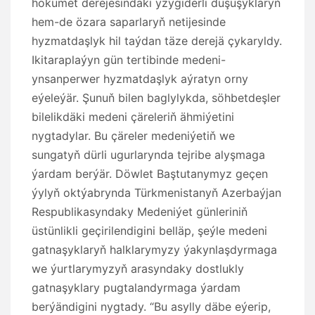
hökümet derejesindäki yzygiderli duşuşyklaryň
hem-de özara saparlaryň netijesinde
hyzmatdaşlyk hil taýdan täze derejä çykaryldy.
Ikitaraplaýyn gün tertibinde medeni-
ynsanperwer hyzmatdaşlyk aýratyn orny
eýeleýär. Şunuň bilen baglylykda, söhbetdeşler
bilelikdäki medeni çäreleriň ähmiýetini
nygtadylar. Bu çäreler medeniýetiň we
sungatyň dürli ugurlarynda tejribe alyşmaga
ýardam berýär. Döwlet Baştutanymyz geçen
ýylyň oktýabrynda Türkmenistanyň Azerbaýjan
Respublikasyndaky Medeniýet günleriniň
üstünlikli geçirilendigini belläp, şeýle medeni
gatnaşyklaryň halklarymyzy ýakynlaşdyrmaga
we ýurtlarymyzyň arasyndaky dostlukly
gatnaşyklary pugtalandyrmaga ýardam
berýändigini nygtady. “Bu asylly däbe eýerip,