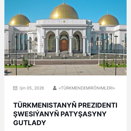
Iýn 05, 2026
«TÜRKMENDEMIRÖNIMLERI»
TÜRKMENISTANYŇ PREZIDENTI
ŞWESIÝANYŇ PATYŞASYNY
GUTLADY