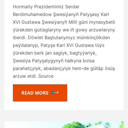
Hormatly Prezidentimiz Serdar
Berdimuhamedow Şwesiýanyň Patyşasy Karl
XVI Gustawa Şwesiýanyň Milli güni mynasybetli
ýürekden gutlaglaryny we iň gowy arzuwlaryny
iberdi. Döwlet Baştutanymyz mümkinçilikden
peýdalanyp, Patyşa Karl XVI Gustawa tüýs
ýürekden berk jan saglyk, bagtyýarlyk,
Şwesiýa Patyşalygynyň halkyna bolsa
parahatçylyk, abadançylyk hem-de gülläp ösüş
arzuw etdi. Source
READ MORE