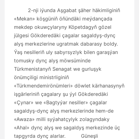
2-nji iýunda Aşgabat şäher häkimliginiň
«Mekan» köşgüniň öňündäki meýdançada
mekdep okuwçylaryny Köpetdagyň gözel
jülgesi Gökderedäki çagalar sagaldyş-dynç
alyş merkezlerine ugratmak dabarasy boldy.
Ýaş nesilleriň uly sabyrsyzlyk bilen garaşýan
tomusky dynç alyş möwsüminde
Türkmenistanyň Senagat we gurluşyk
önümçiligi ministrliginiň
«Türkmendemirönümleri» döwlet kärhanasynyň
işgärleriniň çagalary şu ýyl Gökderedäki
«Çynar» we «Bagtyýar nesiller» çagalar
sagaldyş-dynç alyş merkezlerinde hem-de
«Awaza» milli syýahatçylyk zolagyndaky
«Ahal» dynç alyş we sagaldyş merkezinde üç
tapgyrda dynç alarlar. Güneşli