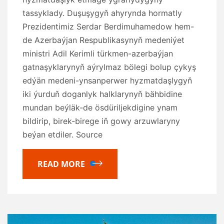
tassyklady. Duşuşygyň ahyrynda hormatly
Prezidentimiz Serdar Berdimuhamedow hem-
de Azerbaýjan Respublikasynyň medeniýet
ministri Adil Kerimli türkmen-azerbaýjan
gatnaşyklarynyň aýrylmaz bölegi bolup çykyş
edýän medeni-ynsanperwer hyzmatdaşlygyň
iki ýurduň doganlyk halklarynyň bähbidine
mundan beýläk-de ösdüriljekdigine ynam
bildirip, birek-birege iň gowy arzuwlaryny
beýan etdiler. Source
READ MORE